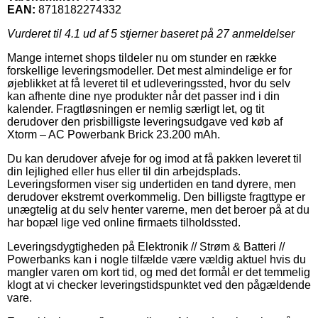
EAN:
8718182274332
Vurderet til
4.1
ud af 5 stjerner baseret på
27
anmeldelser
Mange internet shops tildeler nu om stunder en række
forskellige leveringsmodeller. Det mest almindelige er for
øjeblikket at få leveret til et udleveringssted, hvor du selv
kan afhente dine nye produkter når det passer ind i din
kalender. Fragtløsningen er nemlig særligt let, og tit
derudover den prisbilligste leveringsudgave ved køb af
Xtorm – AC Powerbank Brick 23.200 mAh.
Du kan derudover afveje for og imod at få pakken leveret til
din lejlighed eller hus eller til din arbejdsplads.
Leveringsformen viser sig undertiden en tand dyrere, men
derudover ekstremt overkommelig. Den billigste fragttype er
unægtelig at du selv henter varerne, men det beroer på at du
har bopæl lige ved online firmaets tilholdssted.
Leveringsdygtigheden på Elektronik // Strøm & Batteri //
Powerbanks kan i nogle tilfælde være vældig aktuel hvis du
mangler varen om kort tid, og med det formål er det temmelig
klogt at vi checker leveringstidspunktet ved den pågældende
vare.