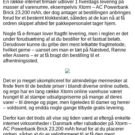
En række internet firmaer udlover 1 hverdags levering på
masser af varenumre, eksempelvis Xtorm – AC Powerbank
Brick 23.200 mAh, der dog antager at bestillingen anbringes
forud for et bestemt klokkeslæt, således at de kan nå at få
ordren skippet afsted før pakkepersonalet tager hjem.
Nogle få e-firmaer lover fragtfri levering, men i reglen er det
under forudsætning af at du bestiller for et fastsat beløb.
Derudover kunne du gribe den mest letkøbte fragtmetode,
hvilket gerne – uanset om man er tæt på Næstved, Rønne
eller Assens – er at få bragt din bestilling til et
afhentningssted.
Det er jo meget ukompliceret for almindelige mennesker at
finde frem til de bedste priser i blandt diverse online outlets,
og ergo har en lang række Xtorm online varehuse været
tvunget til at stampe udsalgspriserne på mange af deres
varer – til drenge og piger, men ligeledes til damer og herrer
– voldsomt, og endda nogle gange tilbyde gratis levering.
Derfor kan det trods alt vise sig tiden værd at eftergå enkelte
internet virksomheder i Danmark efter rabatkoder på Xtorm –
AC Powerbank Brick 23.200 mAh forud for at du placerer
ordren, sådan at du er velinformeret til at få den mest