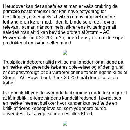
Herudover kan det anbefales at man er vaks omkring de
primære bestemmelser der kan have betydning for
bestillingen, eksempelvis hvilken ombytningsret online
forhandleren kører med. I den forbindelse er det i øvrigt
relevant, at man når som helst sikrer ens kvitteringsmail,
således man altid kan bevidne ordren af Xtorm – AC
Powerbank Brick 23.200 mAh, uden hensyn til om du søger
produkter til en kvinde eller mand.
Trustpilot indebærer altid nyttige muligheder for at kigge på
en række eksisterende køberes oplevelser og af den grund
er det prisværdigt, at du vurderer online forretningens kritik af
Xtorm – AC Powerbank Brick 23.200 mAh forud for at du
køber.
Facebook tilbyder tilsvarende fuldkommen gode løsninger til
at få indblik i e-forretningens kundetilfredshed. I øvrigt ses
en række internet butikker hvor kunder kan nedfælde en
kritik af deres købsoplevelse, som ydermere burde
anvendes til at afveje kundernes tilfredshed.