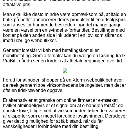
attraktive pris.
Man skal ikke desto mindre være opmærksom på, at ifald en
butik på nettet annoncerer deres produkter til en udsalgspris
som anses for hamrende beskeden, bør det mange gange
være en varsel om en svindel e-forhandler. Bestillinger med
kort er på den anden side inkluderet i en lov, som sikrer os
imod uærlige webbutikker.
Generelt foreslår vi køb med betalingskort eller
mobilbetaling. Som alternativ kan du vælge en løsning fra fx
ViaBill, når du ser en fordel i at afbetale regningen over tid.
Forud for at nogen shopper på en Xtorm webbutik behøver
de reelt gennemløbe virksomhedens betingelser, men det er
ofte en tidskrævende opgave.
Et alternativ er at granske om online firmaet er e-mærket,
hvilket almindeligvis er et signal om at e-handlen forstår de
danske love, tillige med at virksomheden løbende evalueres
af eksperter som er meget fortrolige lovgivningen. Derudover
giver det dig mulighed for at få bistand, når du får
vanskeligheder i forbindelse med din bestilling.