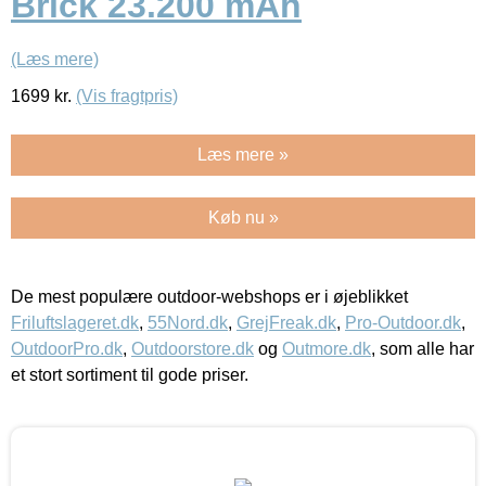
Brick 23.200 mAh
(Læs mere)
1699
kr.
(Vis fragtpris)
Læs mere »
Køb nu »
De mest populære outdoor-webshops er i øjeblikket
Friluftslageret.dk
,
55Nord.dk
,
GrejFreak.dk
,
Pro-Outdoor.dk
,
OutdoorPro.dk
,
Outdoorstore.dk
og
Outmore.dk
, som alle har
et stort sortiment til gode priser.