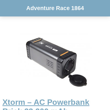
Adventure Race 1864
Xtorm – AC Powerbank