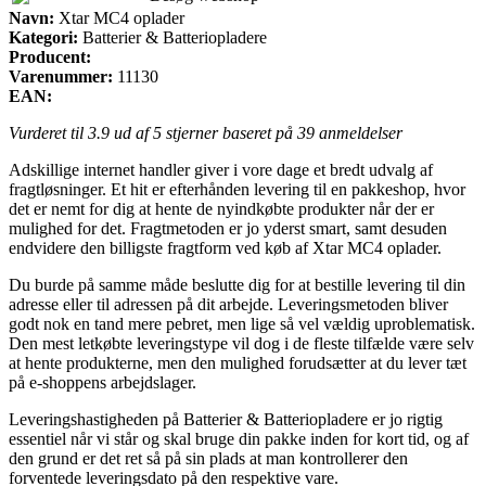
Navn:
Xtar MC4 oplader
Kategori:
Batterier & Batteriopladere
Producent:
Varenummer:
11130
EAN:
Vurderet til
3.9
ud af 5 stjerner baseret på
39
anmeldelser
Adskillige internet handler giver i vore dage et bredt udvalg af
fragtløsninger. Et hit er efterhånden levering til en pakkeshop, hvor
det er nemt for dig at hente de nyindkøbte produkter når der er
mulighed for det. Fragtmetoden er jo yderst smart, samt desuden
endvidere den billigste fragtform ved køb af Xtar MC4 oplader.
Du burde på samme måde beslutte dig for at bestille levering til din
adresse eller til adressen på dit arbejde. Leveringsmetoden bliver
godt nok en tand mere pebret, men lige så vel vældig uproblematisk.
Den mest letkøbte leveringstype vil dog i de fleste tilfælde være selv
at hente produkterne, men den mulighed forudsætter at du lever tæt
på e-shoppens arbejdslager.
Leveringshastigheden på Batterier & Batteriopladere er jo rigtig
essentiel når vi står og skal bruge din pakke inden for kort tid, og af
den grund er det ret så på sin plads at man kontrollerer den
forventede leveringsdato på den respektive vare.