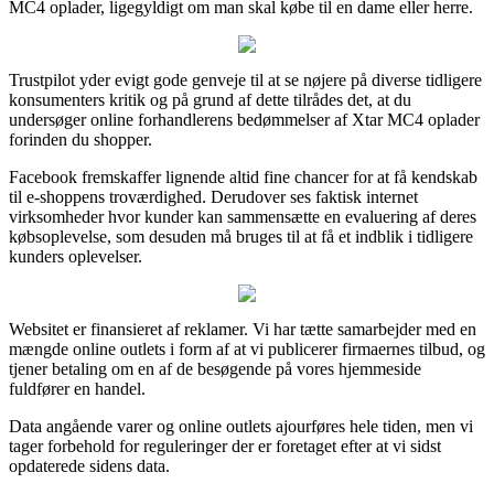
MC4 oplader, ligegyldigt om man skal købe til en dame eller herre.
Trustpilot yder evigt gode genveje til at se nøjere på diverse tidligere
konsumenters kritik og på grund af dette tilrådes det, at du
undersøger online forhandlerens bedømmelser af Xtar MC4 oplader
forinden du shopper.
Facebook fremskaffer lignende altid fine chancer for at få kendskab
til e-shoppens troværdighed. Derudover ses faktisk internet
virksomheder hvor kunder kan sammensætte en evaluering af deres
købsoplevelse, som desuden må bruges til at få et indblik i tidligere
kunders oplevelser.
Websitet er finansieret af reklamer. Vi har tætte samarbejder med en
mængde online outlets i form af at vi publicerer firmaernes tilbud, og
tjener betaling om en af de besøgende på vores hjemmeside
fuldfører en handel.
Data angående varer og online outlets ajourføres hele tiden, men vi
tager forbehold for reguleringer der er foretaget efter at vi sidst
opdaterede sidens data.