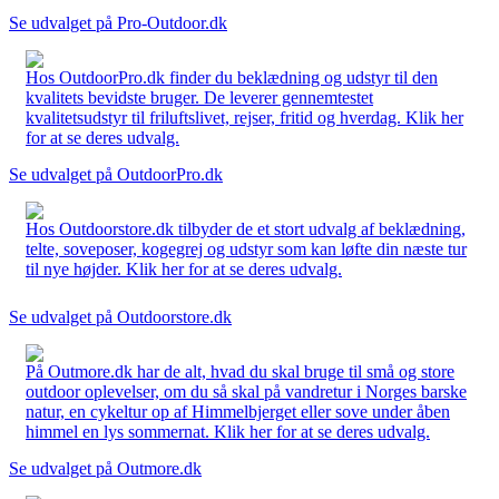
Se udvalget på Pro-Outdoor.dk
Hos OutdoorPro.dk finder du beklædning og udstyr til den
kvalitets bevidste bruger. De leverer gennemtestet
kvalitetsudstyr til friluftslivet, rejser, fritid og hverdag. Klik her
for at se deres udvalg.
Se udvalget på OutdoorPro.dk
Hos Outdoorstore.dk tilbyder de et stort udvalg af beklædning,
telte, soveposer, kogegrej og udstyr som kan løfte din næste tur
til nye højder. Klik her for at se deres udvalg.
Se udvalget på Outdoorstore.dk
På Outmore.dk har de alt, hvad du skal bruge til små og store
outdoor oplevelser, om du så skal på vandretur i Norges barske
natur, en cykeltur op af Himmelbjerget eller sove under åben
himmel en lys sommernat. Klik her for at se deres udvalg.
Se udvalget på Outmore.dk