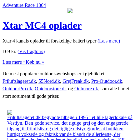
Adventure Race 1864
Xtar MC4 oplader
Xtar 4 kanals oplader til forskellige batteri typer
(Læs mere)
169
kr.
(Vis fragtpris)
Læs mere »
Køb nu »
De mest populære outdoor-webshops er i øjeblikket
Friluftslageret.dk
,
55Nord.dk
,
GrejFreak.dk
,
Pro-Outdoor.dk
,
OutdoorPro.dk
,
Outdoorstore.dk
og
Outmore.dk
, som alle har et
stort sortiment til gode priser.
Friluftslageret.dk begyndte tilbage i 1995 i et lille lagerlokale på
Vestfyn. Den gode service, det rigtige grej og den engagerede
tilgang til friluftsliv og det rigtige udstyr gjorde, at butikken
hurtigt voksede og faktisk var de blandt de allerførste, der
kunne tilbyde deres kunder at handle i en reel webshop. Klik