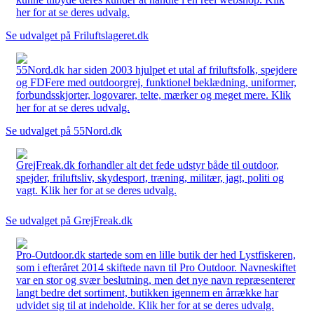
her for at se deres udvalg.
Se udvalget på Friluftslageret.dk
55Nord.dk har siden 2003 hjulpet et utal af friluftsfolk, spejdere
og FDFere med outdoorgrej, funktionel beklædning, uniformer,
forbundsskjorter, logovarer, telte, mærker og meget mere. Klik
her for at se deres udvalg.
Se udvalget på 55Nord.dk
GrejFreak.dk forhandler alt det fede udstyr både til outdoor,
spejder, friluftsliv, skydesport, træning, militær, jagt, politi og
vagt. Klik her for at se deres udvalg.
Se udvalget på GrejFreak.dk
Pro-Outdoor.dk startede som en lille butik der hed Lystfiskeren,
som i efteråret 2014 skiftede navn til Pro Outdoor. Navneskiftet
var en stor og svær beslutning, men det nye navn repræsenterer
langt bedre det sortiment, butikken igennem en årrække har
udvidet sig til at indeholde. Klik her for at se deres udvalg.