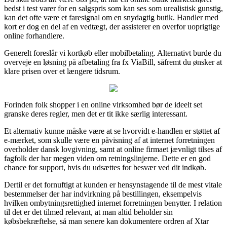
bedst i test varer for en salgspris som kan ses som urealistisk gunstig,
kan det ofte være et faresignal om en snydagtig butik. Handler med
kort er dog en del af en vedtægt, der assisterer en overfor uoprigtige
online forhandlere.
Generelt foreslår vi kortkøb eller mobilbetaling. Alternativt burde du
overveje en løsning på afbetaling fra fx ViaBill, såfremt du ønsker at
klare prisen over et længere tidsrum.
Forinden folk shopper i en online virksomhed bør de ideelt set
granske deres regler, men det er tit ikke særlig interessant.
Et alternativ kunne måske være at se hvorvidt e-handlen er støttet af
e-mærket, som skulle være en påvisning af at internet forretningen
overholder dansk lovgivning, samt at online firmaet jævnligt tilses af
fagfolk der har megen viden om retningslinjerne. Dette er en god
chance for support, hvis du udsættes for besvær ved dit indkøb.
Dertil er det fornuftigt at kunden er hensynstagende til de mest vitale
bestemmelser der har indvirkning på bestillingen, eksempelvis
hvilken ombytningsrettighed internet forretningen benytter. I relation
til det er det tilmed relevant, at man altid beholder sin
købsbekræftelse, så man senere kan dokumentere ordren af Xtar