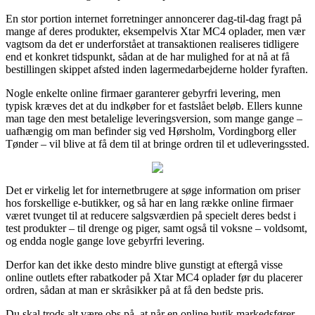
En stor portion internet forretninger annoncerer dag-til-dag fragt på
mange af deres produkter, eksempelvis Xtar MC4 oplader, men vær
vagtsom da det er underforstået at transaktionen realiseres tidligere
end et konkret tidspunkt, sådan at de har mulighed for at nå at få
bestillingen skippet afsted inden lagermedarbejderne holder fyraften.
Nogle enkelte online firmaer garanterer gebyrfri levering, men
typisk kræves det at du indkøber for et fastslået beløb. Ellers kunne
man tage den mest betalelige leveringsversion, som mange gange –
uafhængig om man befinder sig ved Hørsholm, Vordingborg eller
Tønder – vil blive at få dem til at bringe ordren til et udleveringssted.
Det er virkelig let for internetbrugere at søge information om priser
hos forskellige e-butikker, og så har en lang række online firmaer
været tvunget til at reducere salgsværdien på specielt deres bedst i
test produkter – til drenge og piger, samt også til voksne – voldsomt,
og endda nogle gange love gebyrfri levering.
Derfor kan det ikke desto mindre blive gunstigt at eftergå visse
online outlets efter rabatkoder på Xtar MC4 oplader før du placerer
ordren, sådan at man er skråsikker på at få den bedste pris.
Du skal trods alt være obs på, at når en online butik markedsfører