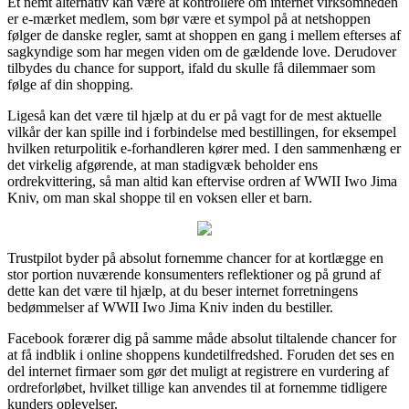
Et nemt alternativ kan være at kontrollere om internet virksomheden
er e-mærket medlem, som bør være et sympol på at netshoppen
følger de danske regler, samt at shoppen en gang i mellem efterses af
sagkyndige som har megen viden om de gældende love. Derudover
tilbydes du chance for support, ifald du skulle få dilemmaer som
følge af din shopping.
Ligeså kan det være til hjælp at du er på vagt for de mest aktuelle
vilkår der kan spille ind i forbindelse med bestillingen, for eksempel
hvilken returpolitik e-forhandleren kører med. I den sammenhæng er
det virkelig afgørende, at man stadigvæk beholder ens
ordrekvittering, så man altid kan eftervise ordren af WWII Iwo Jima
Kniv, om man skal shoppe til en voksen eller et barn.
Trustpilot byder på absolut fornemme chancer for at kortlægge en
stor portion nuværende konsumenters reflektioner og på grund af
dette kan det være til hjælp, at du beser internet forretningens
bedømmelser af WWII Iwo Jima Kniv inden du bestiller.
Facebook forærer dig på samme måde absolut tiltalende chancer for
at få indblik i online shoppens kundetilfredshed. Foruden det ses en
del internet firmaer som gør det muligt at registrere en vurdering af
ordreforløbet, hvilket tillige kan anvendes til at fornemme tidligere
kunders oplevelser.