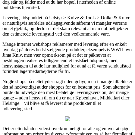
dog står og falder med at du har bopæl i nærheden af online
butikkens hjemsted.
Leveringstidspunktet på Udstyr > Knive & Tools > Dolke & Knive
er naturligvis særdeles udslagsgivende såfremt vi mangler varerne
om et øjeblik, og derfor er det skam relevant at man dobbelttjekker
den estimerede leveringstid ved den vedkommende vare.
Mange internet webshops reklamerer med levering efter en enkelt
hverdag på deres bedst sælgende produkter, eksempelvis WWII Iwo
Jima Kniv, men vær opmærksom på at det er påkrævet at
bestillingen realiseres tidligere end et fastslået tidspunkt, med
hensynstagen til at de har mulighed for at nå at få varen sendt afsted
forinden lagermedarbejderne får fri.
Nogle shops på nettet yder fragt uden gebyr, men i mange tilfælde er
det så nødvendigt at der shoppes for en bestemt pris. Som alternativ
burde du udvælge den mest betalelige leveringsversion, der mange
gange – uden hensyn til om du er nær København, Middelfart eller
Helsinge – vil blive at få leveret dine produkter til et
udleveringssted.
Det er efterhånden yderst overkommeligt for alle og enhver at søge
information om priser fra diverse e-forretninger, og så har flertallet af