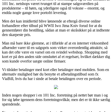
101 Inc. netshops været tvunget til at stampe salgsværdien på
produkterne – til børn, og yderligere også til voksne – enormt, og
endda nogle gange love portofri levering.
Men det kan imidlertid blive lønnende at eftergå diverse online
forhandlere efter tilbud på WWII Iwo Jima Kniv forud for at du
gennemfører din bestilling, sådan at man er skråsikker på at indhente
den skarpeste pris.
Man må bare ikke glemme, at i tilfælde af at en internet virksomhed
afhænder varer til en salgspris som virker overordentlig attraktiv, så
kan det ofte være en varsel om en svindel webshop. Shopping med
kort er på den anden side omsluttet af et regelsæt, hvilket dækker dig
som kunde overfor uægte online firmaer.
Vi tilråder betalinger med kort eller betalinger med mobilen. Som en
alternativ mulighed bør du benytte et afbetalingstilbud som fx
ViaBill, hvis du har i sinde at betale betalingen over en periode.
Inden nogen shopper i en 101 Inc. forretning på nettet bør man i og
for sig løbe igennem dens forretningsvilkår, men det er tit ikke særlig
spændende.