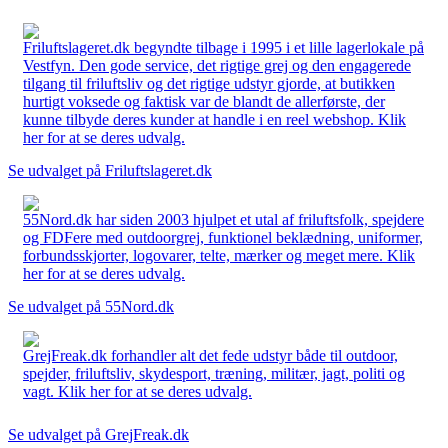
Friluftslageret.dk begyndte tilbage i 1995 i et lille lagerlokale på
Vestfyn. Den gode service, det rigtige grej og den engagerede
tilgang til friluftsliv og det rigtige udstyr gjorde, at butikken
hurtigt voksede og faktisk var de blandt de allerførste, der
kunne tilbyde deres kunder at handle i en reel webshop. Klik
her for at se deres udvalg.
Se udvalget på Friluftslageret.dk
55Nord.dk har siden 2003 hjulpet et utal af friluftsfolk, spejdere
og FDFere med outdoorgrej, funktionel beklædning, uniformer,
forbundsskjorter, logovarer, telte, mærker og meget mere. Klik
her for at se deres udvalg.
Se udvalget på 55Nord.dk
GrejFreak.dk forhandler alt det fede udstyr både til outdoor,
spejder, friluftsliv, skydesport, træning, militær, jagt, politi og
vagt. Klik her for at se deres udvalg.
Se udvalget på GrejFreak.dk