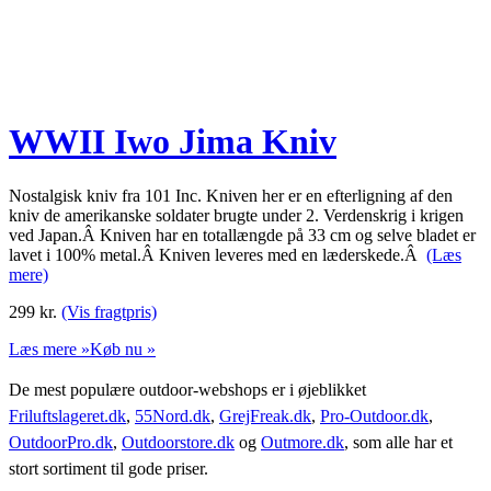
WWII Iwo Jima Kniv
Nostalgisk kniv fra 101 Inc. Kniven her er en efterligning af den
kniv de amerikanske soldater brugte under 2. Verdenskrig i krigen
ved Japan.Â Kniven har en totallængde på 33 cm og selve bladet er
lavet i 100% metal.Â Kniven leveres med en læderskede.Â
(Læs
mere)
299
kr.
(Vis fragtpris)
Læs mere »
Køb nu »
De mest populære outdoor-webshops er i øjeblikket
Friluftslageret.dk
,
55Nord.dk
,
GrejFreak.dk
,
Pro-Outdoor.dk
,
OutdoorPro.dk
,
Outdoorstore.dk
og
Outmore.dk
, som alle har et
stort sortiment til gode priser.