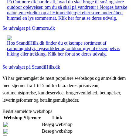
På Outmore.dk har de alt, hvad du skal bruge til små og store
outdoor oplevelser, om du så skal på vandretur i Norges barske
natur, en cykeltur op af Himmelbjerget eller sove under åben
himmel en lys sommernat. Klik her for at se deres udvalg.
Se udvalget på Outmore.dk
Hos ScandiHills.dk finder du et kæmpe sortiment af
campingudstyr, rejseartikler og outdoor grej til eksempelvis
hiking eller trekking. Klik her for at se deres udvalg.
Se udvalget på ScandiHills.dk
Vi har gennemgået de mest populære webshops og anmeldt dem
med stjerner fra 1 til 5 ud fra bl.a. deres prisniveau,
sortimentstørrelse, kundeservice, brugervenlighed, betingelser,
leveringsformer og betalingsmuligheder.
Bedst anmeldte webshops
Webshop
Stjerner
Link
Besøg webshop
Besøg webshop