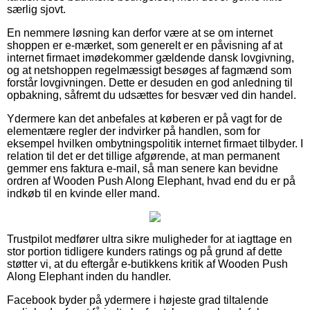
særlig sjovt.
En nemmere løsning kan derfor være at se om internet
shoppen er e-mærket, som generelt er en påvisning af at
internet firmaet imødekommer gældende dansk lovgivning,
og at netshoppen regelmæssigt besøges af fagmænd som
forstår lovgivningen. Dette er desuden en god anledning til
opbakning, såfremt du udsættes for besvær ved din handel.
Ydermere kan det anbefales at køberen er på vagt for de
elementære regler der indvirker på handlen, som for
eksempel hvilken ombytningspolitik internet firmaet tilbyder. I
relation til det er det tillige afgørende, at man permanent
gemmer ens faktura e-mail, så man senere kan bevidne
ordren af Wooden Push Along Elephant, hvad end du er på
indkøb til en kvinde eller mand.
Trustpilot medfører ultra sikre muligheder for at iagttage en
stor portion tidligere kunders ratings og på grund af dette
støtter vi, at du eftergår e-butikkens kritik af Wooden Push
Along Elephant inden du handler.
Facebook byder på ydermere i højeste grad tiltalende