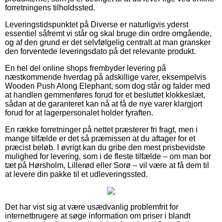
forretningens tilholdssted.
Leveringstidspunktet på Diverse er naturligvis yderst
essentiel såfremt vi står og skal bruge din ordre omgående,
og af den grund er det selvfølgelig centralt at man gransker
den forventede leveringsdato på det relevante produkt.
En hel del online shops frembyder levering på
næstkommende hverdag på adskillige varer, eksempelvis
Wooden Push Along Elephant, som dog står og falder med
at handlen gemmenføres forud for et besluttet klokkeslæt,
sådan at de garanteret kan nå at få de nye varer klargjort
forud for at lagerpersonalet holder fyraften.
En række forretninger på nettet præsterer fri fragt, men i
mange tilfælde er det så præmissen at du aftager for et
præcist beløb. I øvrigt kan du gribe den mest prisbevidste
mulighed for levering, som i de fleste tilfælde – om man bor
tæt på Hørsholm, Lillerød eller Sorø – vil være at få dem til
at levere din pakke til et udleveringssted.
Det har vist sig at være usædvanlig problemfrit for
internetbrugere at søge information om priser i blandt