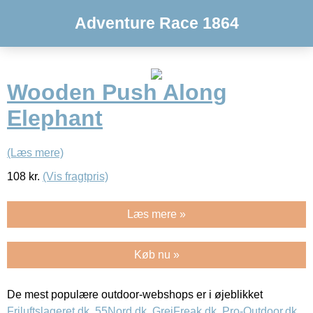
Adventure Race 1864
Wooden Push Along
Elephant
(Læs mere)
108
kr.
(Vis fragtpris)
Læs mere »
Køb nu »
De mest populære outdoor-webshops er i øjeblikket
Friluftslageret.dk
,
55Nord.dk
,
GrejFreak.dk
,
Pro-Outdoor.dk
,