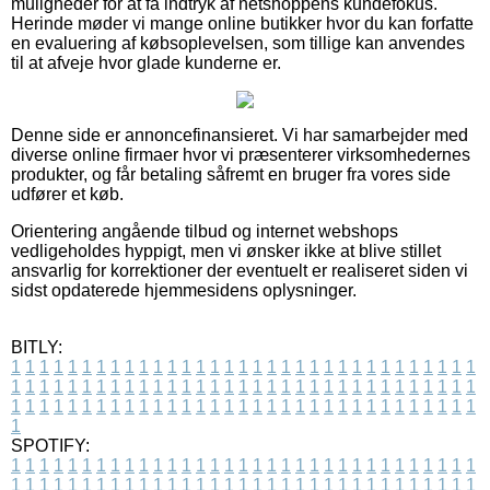
muligheder for at få indtryk af netshoppens kundefokus.
Herinde møder vi mange online butikker hvor du kan forfatte
en evaluering af købsoplevelsen, som tillige kan anvendes
til at afveje hvor glade kunderne er.
Denne side er annoncefinansieret. Vi har samarbejder med
diverse online firmaer hvor vi præsenterer virksomhedernes
produkter, og får betaling såfremt en bruger fra vores side
udfører et køb.
Orientering angående tilbud og internet webshops
vedligeholdes hyppigt, men vi ønsker ikke at blive stillet
ansvarlig for korrektioner der eventuelt er realiseret siden vi
sidst opdaterede hjemmesidens oplysninger.
BITLY:
1
1
1
1
1
1
1
1
1
1
1
1
1
1
1
1
1
1
1
1
1
1
1
1
1
1
1
1
1
1
1
1
1
1
1
1
1
1
1
1
1
1
1
1
1
1
1
1
1
1
1
1
1
1
1
1
1
1
1
1
1
1
1
1
1
1
1
1
1
1
1
1
1
1
1
1
1
1
1
1
1
1
1
1
1
1
1
1
1
1
1
1
1
1
1
1
1
1
1
1
SPOTIFY:
1
1
1
1
1
1
1
1
1
1
1
1
1
1
1
1
1
1
1
1
1
1
1
1
1
1
1
1
1
1
1
1
1
1
1
1
1
1
1
1
1
1
1
1
1
1
1
1
1
1
1
1
1
1
1
1
1
1
1
1
1
1
1
1
1
1