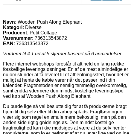
Navn:
Wooden Push Along Elephant
Kategori:
Diverse
Producent:
Petit Collage
Varenummer:
736313543872
EAN:
736313543872
Vurderet til
4.1
ud af 5 stjerner baseret på
6
anmeldelser
Flere internet webshops foreslår til alt held en lang række
forskellige leveringsløsninger. En af de mest almindelige er
nu om stunder at få leveret til et afhentningssted, hvor det er
muligt at hente de købte varer når det passer ind i din
kalender. Fragtmetoden er nemlig temmelig overkommelig,
samt endda ydermere den mindst kostelige leveringstype
ved køb af Wooden Push Along Elephant.
Du burde lige så vel beslutte dig for at få produkterne bragt
hjem til dig selv eller til din arbejdsplads. Fragtløsningen
viser sig som regel en smule mere bekostelig, men på den
anden side rigtig gnidningsløs. Den mindst kostelige
fragtmulighed kan ikke modsiges at være at du selv henter
produkterne, som jo er betinget af at du lever lige ved online