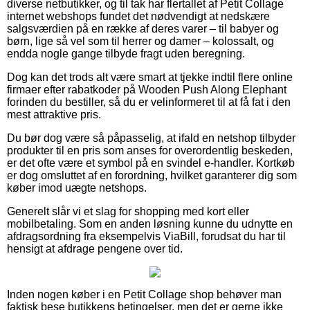
diverse netbutikker, og til tak har flertallet af Petit Collage
internet webshops fundet det nødvendigt at nedskære
salgsværdien på en række af deres varer – til babyer og
børn, lige så vel som til herrer og damer – kolossalt, og
endda nogle gange tilbyde fragt uden beregning.
Dog kan det trods alt være smart at tjekke indtil flere online
firmaer efter rabatkoder på Wooden Push Along Elephant
forinden du bestiller, så du er velinformeret til at få fat i den
mest attraktive pris.
Du bør dog være så påpasselig, at ifald en netshop tilbyder
produkter til en pris som anses for overordentlig beskeden,
er det ofte være et symbol på en svindel e-handler. Kortkøb
er dog omsluttet af en forordning, hvilket garanterer dig som
køber imod uægte netshops.
Generelt slår vi et slag for shopping med kort eller
mobilbetaling. Som en anden løsning kunne du udnytte en
afdragsordning fra eksempelvis ViaBill, forudsat du har til
hensigt at afdrage pengene over tid.
Inden nogen køber i en Petit Collage shop behøver man
faktisk bese butikkens betingelser, men det er gerne ikke