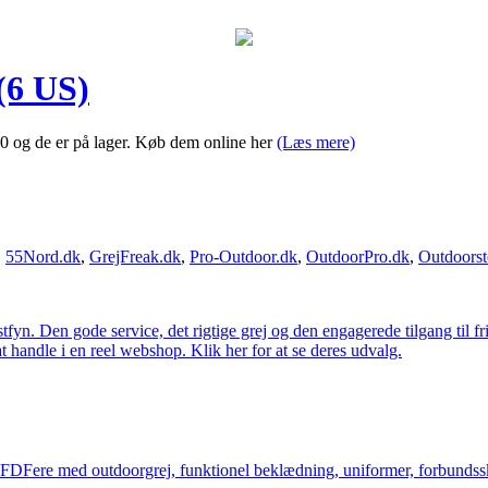
(6 US)
0 og de er på lager. Køb dem online her
(Læs mere)
,
55Nord.dk
,
GrejFreak.dk
,
Pro-Outdoor.dk
,
OutdoorPro.dk
,
Outdoorst
estfyn. Den gode service, det rigtige grej og den engagerede tilgang til fr
at handle i en reel webshop. Klik her for at se deres udvalg.
og FDFere med outdoorgrej, funktionel beklædning, uniformer, forbundsskj