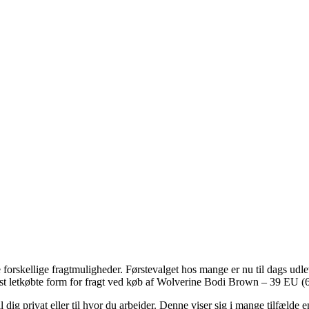
orskellige fragtmuligheder. Førstevalget hos mange er nu til dags udleve
est letkøbte form for fragt ved køb af Wolverine Bodi Brown – 39 EU (
 dig privat eller til hvor du arbejder. Denne viser sig i mange tilfæld