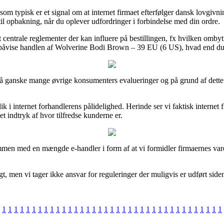
som typisk er et signal om at internet firmaet efterfølger dansk lovgivn
il opbakning, når du oplever udfordringer i forbindelse med din ordre.
ntrale reglementer der kan influere på bestillingen, fx hvilken ombytni
e påvise handlen af Wolverine Bodi Brown – 39 EU (6 US), hvad end du er
på ganske mange øvrige konsumenters evalueringer og på grund af dette fo
k i internet forhandlerens pålidelighed. Herinde ser vi faktisk interne
et indtryk af hvor tilfredse kunderne er.
ammen med en mængde e-handler i form af at vi formidler firmaernes var
, men vi tager ikke ansvar for reguleringer der muligvis er udført side
1
1
1
1
1
1
1
1
1
1
1
1
1
1
1
1
1
1
1
1
1
1
1
1
1
1
1
1
1
1
1
1
1
1
1
1
1