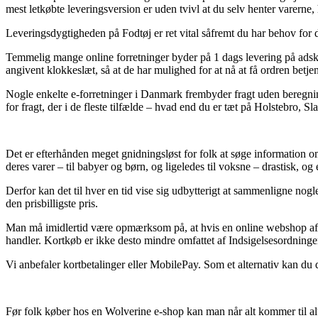
mest letkøbte leveringsversion er uden tvivl at du selv henter varerne,
Leveringsdygtigheden på Fodtøj er ret vital såfremt du har behov for d
Temmelig mange online forretninger byder på 1 dags levering på adski
angivent klokkeslæt, så at de har mulighed for at nå at få ordren bet
Nogle enkelte e-forretninger i Danmark frembyder fragt uden beregning, 
for fragt, der i de fleste tilfælde – hvad end du er tæt på Holstebro, Sl
Det er efterhånden meget gnidningsløst for folk at søge information om
deres varer – til babyer og børn, og ligeledes til voksne – drastisk,
Derfor kan det til hver en tid vise sig udbytterigt at sammenligne no
den prisbilligste pris.
Man må imidlertid være opmærksom på, at hvis en online webshop afsæt
handler. Kortkøb er ikke desto mindre omfattet af Indsigelsesordning
Vi anbefaler kortbetalinger eller MobilePay. Som et alternativ kan du 
Før folk køber hos en Wolverine e-shop kan man når alt kommer til alt o