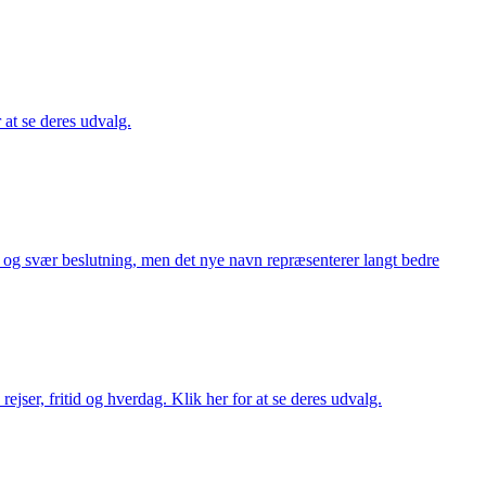
r at se deres udvalg.
or og svær beslutning, men det nye navn repræsenterer langt bedre
rejser, fritid og hverdag. Klik her for at se deres udvalg.