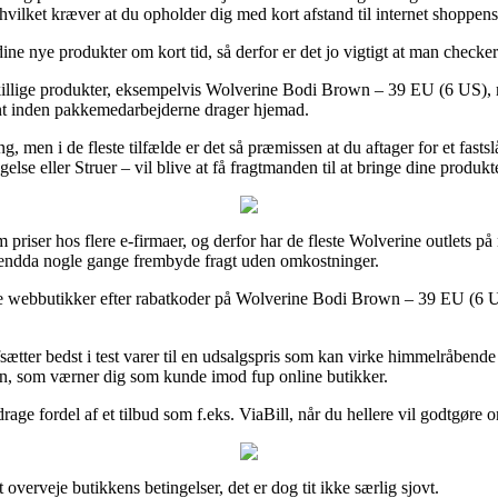
 hvilket kræver at du opholder dig med kort afstand til internet shoppen
ine nye produkter om kort tid, så derfor er det jo vigtigt at man check
llige produkter, eksempelvis Wolverine Bodi Brown – 39 EU (6 US), men
jent inden pakkemedarbejderne drager hjemad.
men i de fleste tilfælde er det så præmissen at du aftager for et fastslå
agelse eller Struer – vil blive at få fragtmanden til at bringe dine produk
 priser hos flere e-firmaer, og derfor har de fleste Wolverine outlets p
 og endda nogle gange frembyde fragt uden omkostninger.
gle webbutikker efter rabatkoder på Wolverine Bodi Brown – 39 EU (6 US)
ter bedst i test varer til en udsalgspris som kan virke himmelråbende 
en, som værner dig som kunde imod fup online butikker.
drage fordel af et tilbud som f.eks. ViaBill, når du hellere vil godtgøre
verveje butikkens betingelser, det er dog tit ikke særlig sjovt.