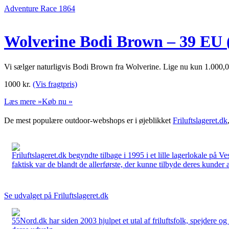
Adventure Race 1864
Wolverine Bodi Brown – 39 EU 
Vi sælger naturligvis Bodi Brown fra Wolverine. Lige nu kun 1.000,0
1000
kr.
(Vis fragtpris)
Læs mere »
Køb nu »
De mest populære outdoor-webshops er i øjeblikket
Friluftslageret.dk
Friluftslageret.dk begyndte tilbage i 1995 i et lille lagerlokale på V
faktisk var de blandt de allerførste, der kunne tilbyde deres kunder 
Se udvalget på Friluftslageret.dk
55Nord.dk har siden 2003 hjulpet et utal af friluftsfolk, spejdere 