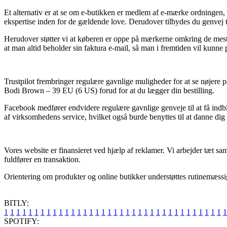
Et alternativ er at se om e-butikken er medlem af e-mærke ordningen, 
ekspertise inden for de gældende love. Derudover tilbydes du genvej t
Herudover støtter vi at køberen er oppe på mærkerne omkring de mest ce
at man altid beholder sin faktura e-mail, så man i fremtiden vil kunn
Trustpilot frembringer regulære gavnlige muligheder for at se nøjere 
Bodi Brown – 39 EU (6 US) forud for at du lægger din bestilling.
Facebook medfører endvidere regulære gavnlige genveje til at få indbli
af virksomhedens service, hvilket også burde benyttes til at danne dig 
Vores website er finansieret ved hjælp af reklamer. Vi arbejder tæt s
fuldfører en transaktion.
Orientering om produkter og online butikker understøttes rutinemæssigt
BITLY:
1
1
1
1
1
1
1
1
1
1
1
1
1
1
1
1
1
1
1
1
1
1
1
1
1
1
1
1
1
1
1
1
1
1
1
1
1
SPOTIFY: