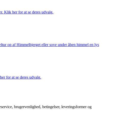
r. Klik her for at se deres udvalg.
keltur op af Himmelbjerget eller sove under åben himmel en lys
her for at se deres udvalg.
service, brugervenlighed, betingelser, leveringsformer og