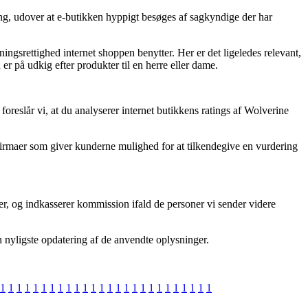
ing, udover at e-butikken hyppigt besøges af sagkyndige der har
ngsrettighed internet shoppen benytter. Her er det ligeledes relevant,
 på udkig efter produkter til en herre eller dame.
reslår vi, at du analyserer internet butikkens ratings af Wolverine
t firmaer som giver kunderne mulighed for at tilkendegive en vurdering
er, og indkasserer kommission ifald de personer vi sender videre
n nyligste opdatering af de anvendte oplysninger.
1
1
1
1
1
1
1
1
1
1
1
1
1
1
1
1
1
1
1
1
1
1
1
1
1
1