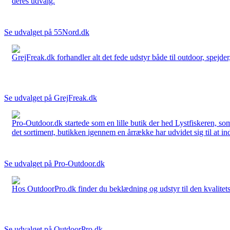
deres udvalg.
Se udvalget på 55Nord.dk
GrejFreak.dk forhandler alt det fede udstyr både til outdoor, spejder, 
Se udvalget på GrejFreak.dk
Pro-Outdoor.dk startede som en lille butik der hed Lystfiskeren, so
det sortiment, butikken igennem en årrække har udvidet sig til at in
Se udvalget på Pro-Outdoor.dk
Hos OutdoorPro.dk finder du beklædning og udstyr til den kvalitets bev
Se udvalget på OutdoorPro.dk