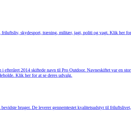
friluftsliv, skydesport, træning, militær, jagt, politi og vagt. Klik her fo
m i efteråret 2014 skiftede navn til Pro Outdoor. Navneskiftet var en st
deholde. Klik her for at se deres udvalg.
idste bruger. De leverer gennemtestet kvalitetsudstyr til friluftslivet, 