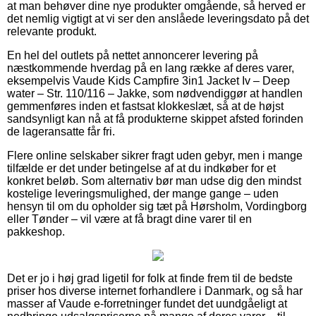
at man behøver dine nye produkter omgående, så herved er
det nemlig vigtigt at vi ser den anslåede leveringsdato på det
relevante produkt.
En hel del outlets på nettet annoncerer levering på
næstkommende hverdag på en lang række af deres varer,
eksempelvis Vaude Kids Campfire 3in1 Jacket Iv – Deep
water – Str. 110/116 – Jakke, som nødvendiggør at handlen
gemmenføres inden et fastsat klokkeslæt, så at de højst
sandsynligt kan nå at få produkterne skippet afsted forinden
de lageransatte får fri.
Flere online selskaber sikrer fragt uden gebyr, men i mange
tilfælde er det under betingelse af at du indkøber for et
konkret beløb. Som alternativ bør man udse dig den mindst
kostelige leveringsmulighed, der mange gange – uden
hensyn til om du opholder sig tæt på Hørsholm, Vordingborg
eller Tønder – vil være at få bragt dine varer til en
pakkeshop.
Det er jo i høj grad ligetil for folk at finde frem til de bedste
priser hos diverse internet forhandlere i Danmark, og så har
masser af Vaude e-forretninger fundet det uundgåeligt at