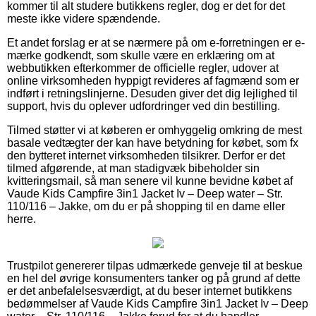
kommer til alt studere butikkens regler, dog er det for det
meste ikke videre spændende.
Et andet forslag er at se nærmere på om e-forretningen er e-
mærke godkendt, som skulle være en erklæring om at
webbutikken efterkommer de officielle regler, udover at
online virksomheden hyppigt revideres af fagmænd som er
indført i retningslinjerne. Desuden giver det dig lejlighed til
support, hvis du oplever udfordringer ved din bestilling.
Tilmed støtter vi at køberen er omhyggelig omkring de mest
basale vedtægter der kan have betydning for købet, som fx
den bytteret internet virksomheden tilsikrer. Derfor er det
tilmed afgørende, at man stadigvæk bibeholder sin
kvitteringsmail, så man senere vil kunne bevidne købet af
Vaude Kids Campfire 3in1 Jacket Iv – Deep water – Str.
110/116 – Jakke, om du er på shopping til en dame eller
herre.
Trustpilot genererer tilpas udmærkede genveje til at beskue
en hel del øvrige konsumenters tanker og på grund af dette
er det anbefalelsesværdigt, at du beser internet butikkens
bedømmelser af Vaude Kids Campfire 3in1 Jacket Iv – Deep