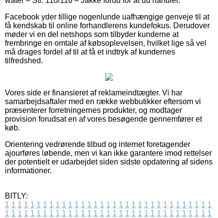
water – Str. 110/116 – Jakke forud for at du handler.
Facebook yder tillige nogenlunde uafhængige genveje til at
få kendskab til online forhandlerens kundefokus. Derudover
møder vi en del netshops som tilbyder kunderne at
frembringe en omtale af købsoplevelsen, hvilket lige så vel
må drages fordel af til at få et indtryk af kundernes
tilfredshed.
Vores side er finansieret af reklameindtægter. Vi har
samarbejdsaftaler med en række webbutikker eftersom vi
præsenterer forretningernes produkter, og modtager
provision forudsat en af vores besøgende gennemfører et
køb.
Orientering vedrørende tilbud og internet foretagender
ajourføres løbende, men vi kan ikke garantere imod rettelser
der potentielt er udarbejdet siden sidste opdatering af sidens
informationer.
BITLY:
1
1
1
1
1
1
1
1
1
1
1
1
1
1
1
1
1
1
1
1
1
1
1
1
1
1
1
1
1
1
1
1
1
1
1
1
1
1
1
1
1
1
1
1
1
1
1
1
1
1
1
1
1
1
1
1
1
1
1
1
1
1
1
1
1
1