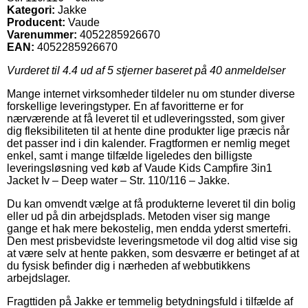
Kategori:
Jakke
Producent:
Vaude
Varenummer:
4052285926670
EAN:
4052285926670
Vurderet til
4.4
ud af 5 stjerner baseret på
40
anmeldelser
Mange internet virksomheder tildeler nu om stunder diverse
forskellige leveringstyper. En af favoritterne er for
nærværende at få leveret til et udleveringssted, som giver
dig fleksibiliteten til at hente dine produkter lige præcis når
det passer ind i din kalender. Fragtformen er nemlig meget
enkel, samt i mange tilfælde ligeledes den billigste
leveringsløsning ved køb af Vaude Kids Campfire 3in1
Jacket Iv – Deep water – Str. 110/116 – Jakke.
Du kan omvendt vælge at få produkterne leveret til din bolig
eller ud på din arbejdsplads. Metoden viser sig mange
gange et hak mere bekostelig, men endda yderst smertefri.
Den mest prisbevidste leveringsmetode vil dog altid vise sig
at være selv at hente pakken, som desværre er betinget af at
du fysisk befinder dig i nærheden af webbutikkens
arbejdslager.
Fragttiden på Jakke er temmelig betydningsfuld i tilfælde af