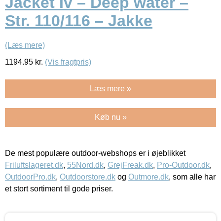
Jacket Iv – Deep water –
Str. 110/116 – Jakke
(Læs mere)
1194.95
kr.
(Vis fragtpris)
Læs mere »
Køb nu »
De mest populære outdoor-webshops er i øjeblikket
Friluftslageret.dk
,
55Nord.dk
,
GrejFreak.dk
,
Pro-Outdoor.dk
,
OutdoorPro.dk
,
Outdoorstore.dk
og
Outmore.dk
, som alle har
et stort sortiment til gode priser.