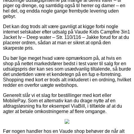
nedbringe udsalgspriserne på mange af deres varer – til
piger og drenge, og samtidig også til herrer og damer – en
hel del, og endda nogle gange frembyde levering uden
gebyr.
Det kan dog trods alt være gavnligt at kigge forbi nogle
internet selskaber efter udsalg på Vaude Kids Campfire 3in1
Jacket Iv – Deep water – Str. 110/116 – Jakke forud for at du
placerer ordren, sådan at man er sikret at opnå den
skarpeste pris.
Du bør lige meget hvad være opmærksom på, at hvis en
shop på nettet markedsfører bedst i test varer til salg for en
udsalgspris der kan ses som usædvanlig tiltalende, så burde
det undertiden være et kendetegn på en fup e-forretning.
Shopping med kort er trods alt inkluderet i en ordning, hvilket
redder en overfor uægte webshops.
Generelt slår vi et slag for bestillinger med kort eller
MobilePay. Som et alternativ kan du drage nytte af en
afdragsløsning fra for eksempel ViaBill, i tilfælde af at du
agter at betale omkostningerne af flere omgange.
Før nogen handler hos en Vaude shop behøver de når alt