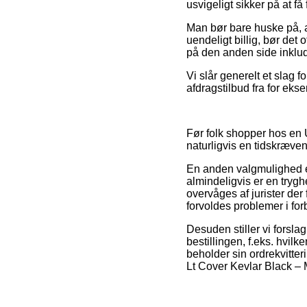
usvigeligt sikker på at få 
Man bør bare huske på, at
uendeligt billig, bør det
på den anden side inklude
Vi slår generelt et slag 
afdragstilbud fra for ekse
Før folk shopper hos en 
naturligvis en tidskræve
En anden valgmulighed e
almindeligvis er en trygh
overvåges af jurister der
forvoldes problemer i fo
Desuden stiller vi forsl
bestillingen, f.eks. hvilk
beholder sin ordrekvitte
Lt Cover Kevlar Black – 