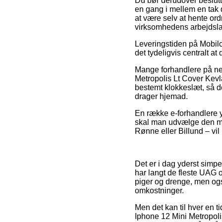
Du bør derudover beslutte
en gang i mellem en tak
at være selv at hente or
virksomhedens arbejdsla
Leveringstiden på Mobilco
det tydeligvis centralt a
Mange forhandlere på net
Metropolis Lt Cover Kevl
bestemt klokkeslæt, så d
drager hjemad.
En række e-forhandlere yd
skal man udvælge den mes
Rønne eller Billund – vil b
Det er i dag yderst simpe
har langt de fleste UAG 
piger og drenge, men ogs
omkostninger.
Men det kan til hver en ti
Iphone 12 Mini Metropoli