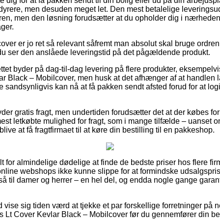
 dig for at få pakken sendt til din bolig eller ud på din arbejds
 dyrere, men desuden meget let. Den mest betalelige leverings
dren, men den løsning forudsætter at du opholder dig i nærheden 
ger.
ver er jo ret så relevant såfremt man absolut skal bruge ordren o
t du ser den anslåede leveringstid på det pågældende produkt.
tet byder på dag-til-dag levering på flere produkter, eksempelv
ar Black – Mobilcover, men husk at det afhænger af at handlen la
e sandsynligvis kan nå at få pakken sendt afsted forud for at lo
er gratis fragt, men undertiden forudsætter det at der købes for
t letkøbte mulighed for fragt, som i mange tilfælde – uanset om
live at få fragtfirmaet til at køre din bestilling til en pakkeshop.
lt for almindelige dødelige at finde de bedste priser hos flere fi
online webshops ikke kunne slippe for at formindske udsalgspris
å til damer og herrer – en hel del, og endda nogle gange garan
d vise sig tiden værd at tjekke et par forskellige forretninger på 
s Lt Cover Kevlar Black – Mobilcover før du gennemfører din best