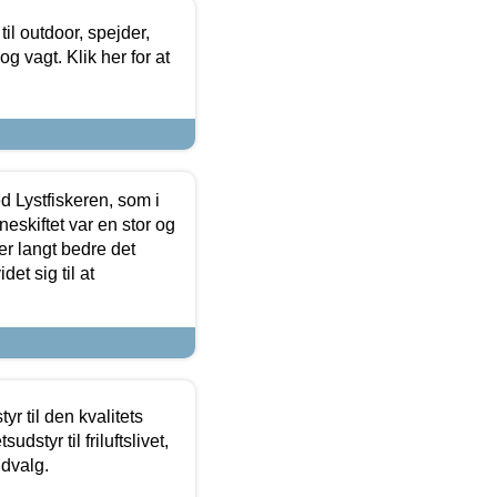
il outdoor, spejder,
 og vagt. Klik her for at
d Lystfiskeren, som i
neskiftet var en stor og
r langt bedre det
et sig til at
r til den kvalitets
dstyr til friluftslivet,
udvalg.