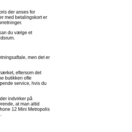
ris der anses for
ger med betalingskort er
rretninger.
 kan du vælge et
tidsrum.
tningsaftale, men det er
ærket, eftersom det
ne butikken ofte
lpende service, hvis du
der indvirker på
gørende, at man altid
phone 12 Mini Metropolis
.