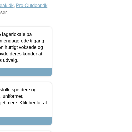
eak.dk
,
Pro-Outdoor.dk
,
iser.
le lagerlokale på
den engagerede tilgang
kken hurtigt voksede og
lbyde deres kunder at
s udvalg.
tsfolk, spejdere og
 uniformer,
et mere. Klik her for at