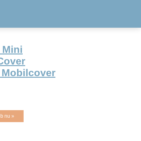
 Mini
Cover
 Mobilcover
b nu »