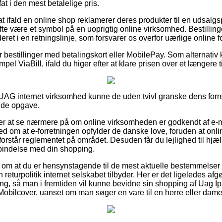
fat i den mest betalelige pris.
 ifald en online shop reklamerer deres produkter til en udsalgsp
 ofte være et symbol på en uoprigtig online virksomhed. Bestillin
ret i en retningslinje, som forsvarer os overfor uærlige online fo
for bestillinger med betalingskort eller MobilePay. Som alternativ
mpel ViaBill, ifald du higer efter at klare prisen over et længere 
UAG internet virksomhed kunne de uden tvivl granske dens forre
nde opgave.
r at se nærmere på om online virksomheden er godkendt af e-m
ed om at e-forretningen opfylder de danske love, foruden at onli
 forstår reglementet på området. Desuden får du lejlighed til hjæ
rbindelse med din shopping.
ag om at du er hensynstagende til de mest aktuelle bestemmelser 
en returpolitik internet selskabet tilbyder. Her er det ligeledes af
ring, så man i fremtiden vil kunne bevidne sin shopping af Uag I
Mobilcover, uanset om man søger en vare til en herre eller dame