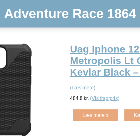
Adventure Race 1864
Uag Iphone 12
Metropolis Lt 
Kevlar Black –
(Læs mere)
484.8
kr.
(Vis fragtpris)
Læs mere »
Kø