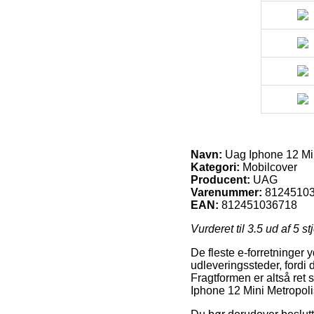
Navn:
Uag Iphone 12 Min
Kategori:
Mobilcover
Producent:
UAG
Varenummer:
8124510
EAN:
812451036718
Vurderet til
3.5
ud af 5 st
De fleste e-forretninger 
udleveringssteder, fordi d
Fragtformen er altså ret
Iphone 12 Mini Metropoli