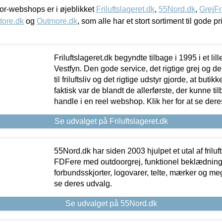
r-webshops er i øjeblikket
Friluftslageret.dk
,
55Nord.dk
,
GrejFr
tore.dk
og
Outmore.dk
, som alle har et stort sortiment til gode pr
Friluftslageret.dk begyndte tilbage i 1995 i et lil
Vestfyn. Den gode service, det rigtige grej og 
til friluftsliv og det rigtige udstyr gjorde, at buti
faktisk var de blandt de allerførste, der kunne ti
handle i en reel webshop. Klik her for at se dere
Se udvalget på Friluftslageret.dk
55Nord.dk har siden 2003 hjulpet et utal af friluf
FDFere med outdoorgrej, funktionel beklædning,
forbundsskjorter, logovarer, telte, mærker og meg
se deres udvalg.
Se udvalget på 55Nord.dk