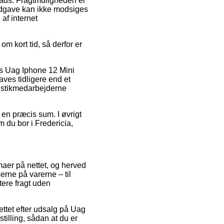
plads. Fragtmuligheden er
udgave kan ikke modsiges
af internet
m kort tid, så derfor er
is Uag Iphone 12 Mini
ves tidligere end et
gistikmedarbejderne
 en præcis sum. I øvrigt
 du bor i Fredericia,
rmaer på nettet, og herved
erne på varerne – til
tere fragt uden
nettet efter udsalg på Uag
illing, sådan at du er