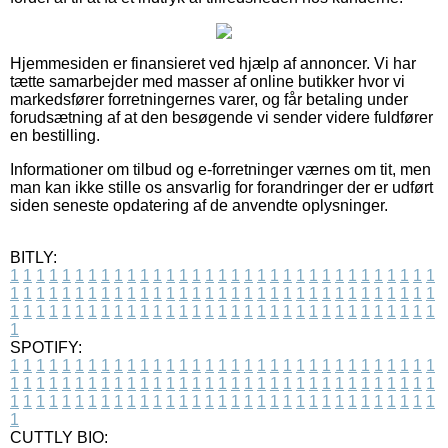
Hjemmesiden er finansieret ved hjælp af annoncer. Vi har
tætte samarbejder med masser af online butikker hvor vi
markedsfører forretningernes varer, og får betaling under
forudsætning af at den besøgende vi sender videre fuldfører
en bestilling.
Informationer om tilbud og e-forretninger værnes om tit, men
man kan ikke stille os ansvarlig for forandringer der er udført
siden seneste opdatering af de anvendte oplysninger.
BITLY:
1
1
1
1
1
1
1
1
1
1
1
1
1
1
1
1
1
1
1
1
1
1
1
1
1
1
1
1
1
1
1
1
1
1
1
1
1
1
1
1
1
1
1
1
1
1
1
1
1
1
1
1
1
1
1
1
1
1
1
1
1
1
1
1
1
1
1
1
1
1
1
1
1
1
1
1
1
1
1
1
1
1
1
1
1
1
1
1
1
1
1
1
1
1
1
1
1
1
1
1
SPOTIFY:
1
1
1
1
1
1
1
1
1
1
1
1
1
1
1
1
1
1
1
1
1
1
1
1
1
1
1
1
1
1
1
1
1
1
1
1
1
1
1
1
1
1
1
1
1
1
1
1
1
1
1
1
1
1
1
1
1
1
1
1
1
1
1
1
1
1
1
1
1
1
1
1
1
1
1
1
1
1
1
1
1
1
1
1
1
1
1
1
1
1
1
1
1
1
1
1
1
1
1
1
CUTTLY BIO: