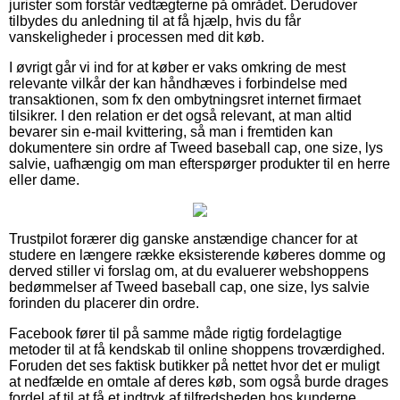
jurister som forstår vedtægterne på området. Derudover
tilbydes du anledning til at få hjælp, hvis du får
vanskeligheder i processen med dit køb.
I øvrigt går vi ind for at køber er vaks omkring de mest
relevante vilkår der kan håndhæves i forbindelse med
transaktionen, som fx den ombytningsret internet firmaet
tilsikrer. I den relation er det også relevant, at man altid
bevarer sin e-mail kvittering, så man i fremtiden kan
dokumentere sin ordre af Tweed baseball cap, one size, lys
salvie, uafhængig om man efterspørger produkter til en herre
eller dame.
Trustpilot forærer dig ganske anstændige chancer for at
studere en længere række eksisterende køberes domme og
derved stiller vi forslag om, at du evaluerer webshoppens
bedømmelser af Tweed baseball cap, one size, lys salvie
forinden du placerer din ordre.
Facebook fører til på samme måde rigtig fordelagtige
metoder til at få kendskab til online shoppens troværdighed.
Foruden det ses faktisk butikker på nettet hvor det er muligt
at nedfælde en omtale af deres køb, som også burde drages
fordel af til at få et indtryk af tilfredsheden hos kunderne.