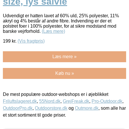
size, lys salvie
Udvendigt er hatten lavet af 60% uld, 25% polyester, 11%
akryl og 4% består af andre fibre. Indvending er der et
polstret foer i 100% polyester, for at sikre modstand mod
barske vejrforhold.
(Læs mere)
199
kr.
(Vis fragtpris)
Læs mere »
Køb nu »
De mest populære outdoor-webshops er i øjeblikket
Friluftslageret.dk
,
55Nord.dk
,
GrejFreak.dk
,
Pro-Outdoor.dk
,
OutdoorPro.dk
,
Outdoorstore.dk
og
Outmore.dk
, som alle har
et stort sortiment til gode priser.