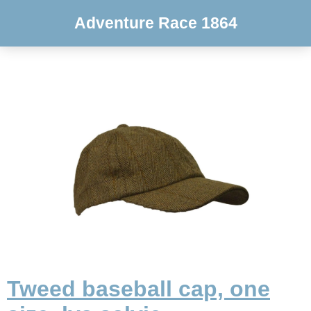
Adventure Race 1864
Tweed baseball cap, one