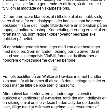
size, lys salvie før du gennemfører dit køb, så du ikke er i
tvivl om at modtage den skarpeste pris.
Du bør bare være klar over, at i tilfælde af at en butik sælger
varer til salg for en udsalgspris der kan ses som hamrende
beskeden, så er det i nogle tilfælde være en indikation på en
uoprigtig online webshop. Kortbetalinger er dog en del af en
foranstaltning, som redder køber overfor bedrageriske
butikker på nettet.
Vi anbefaler generelt betalinger med kort eller betalinger
med mobilen. Som en anden løsning bør du anvende et
tilbud som eksempelvis ViaBill, forudsat du tilstræber at
honorere omkostningerne over en periode.
Før folk bestiller på en Walker & Hawkes internet handler
kan man når alt kommer til alt se på dens betingelser, det er
dog i mange tilfælde ikke særlig morsomt.
Alternativet kan derfor være at undersøge hvorvidt e-
butikken er verificeret af e-mærket, fordi det almindeligvis er
en sikring om at online virksomheden adlyder de danske
love, tillige med at e-firmaet regelmæssigt revurderes af