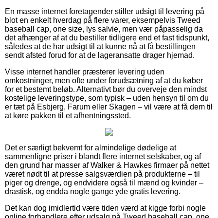
En masse internet foretagender stiller udsigt til levering på
blot en enkelt hverdag på flere varer, eksempelvis Tweed
baseball cap, one size, lys salvie, men vær påpasselig da
det afhænger af at du bestiller tidligere end et fast tidspunkt,
således at de har udsigt til at kunne nå at få bestillingen
sendt afsted forud for at de lageransatte drager hjemad.
Visse internet handler præsterer levering uden
omkostninger, men ofte under forudsætning af at du køber
for et bestemt beløb. Alternativt bør du overveje den mindst
kostelige leveringstype, som typisk – uden hensyn til om du
er tæt på Esbjerg, Farum eller Skagen – vil være at få dem til
at køre pakken til et afhentningssted.
Det er særligt bekvemt for almindelige dødelige at
sammenligne priser i blandt flere internet selskaber, og af
den grund har masser af Walker & Hawkes firmaer på nettet
været nødt til at presse salgsværdien på produkterne – til
piger og drenge, og endvidere også til mænd og kvinder –
drastisk, og endda nogle gange yde gratis levering.
Det kan dog imidlertid være tiden værd at kigge forbi nogle
online forhandlere efter udsalg på Tweed baseball cap, one