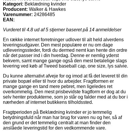
Kategori:
Beklædning kvinder
Producent:
Walker & Hawkes
Varenummer:
24286485
EAN:
Vurderet til
4.8
ud af 5 stjerner baseret på
14
anmeldelser
En række internet forretninger udlover til alt held alverdens
leveringsudgaver. Den mest populære er nu om dage
udleveringssteder, fordi du dermed nemt kan hente din ordre
når det passer ind i din hverdag. Denne er nemlig yderst
bekvem, samt mange gange også den mest betalelige slags
levering ved køb af Tweed baseball cap, one size, lys salvie.
Du kunne alternativt afveje for og imod at få det leveret til din
private bopæl eller til hvor du arbejder. Fragtformen er
mange gange en tand mere pebret, men ligeledes ret
overkommelig. Den mest prisbevidste fragtform er dog at du
selv henter produkterne, som jo står og falder med at du bor i
nærheden af internet butikkens tilholdssted.
Fragtperioden på Beklædning kvinder er jo temmelig
betydningsfuld når man har brug for varen nu og her, så af
den grund er det temmelig centralt at man finder den
anslåede leveringstid for den vedkommende vare.