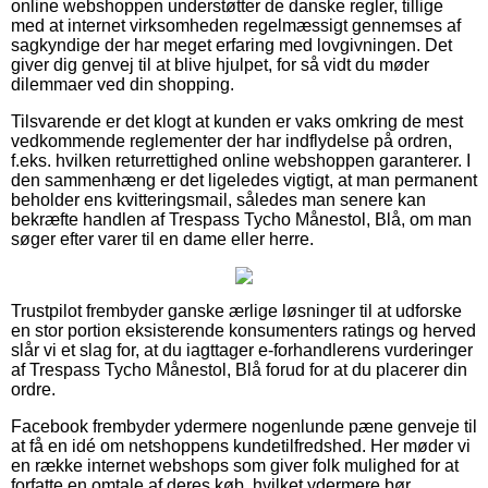
online webshoppen understøtter de danske regler, tillige
med at internet virksomheden regelmæssigt gennemses af
sagkyndige der har meget erfaring med lovgivningen. Det
giver dig genvej til at blive hjulpet, for så vidt du møder
dilemmaer ved din shopping.
Tilsvarende er det klogt at kunden er vaks omkring de mest
vedkommende reglementer der har indflydelse på ordren,
f.eks. hvilken returrettighed online webshoppen garanterer. I
den sammenhæng er det ligeledes vigtigt, at man permanent
beholder ens kvitteringsmail, således man senere kan
bekræfte handlen af Trespass Tycho Månestol, Blå, om man
søger efter varer til en dame eller herre.
Trustpilot frembyder ganske ærlige løsninger til at udforske
en stor portion eksisterende konsumenters ratings og herved
slår vi et slag for, at du iagttager e-forhandlerens vurderinger
af Trespass Tycho Månestol, Blå forud for at du placerer din
ordre.
Facebook frembyder ydermere nogenlunde pæne genveje til
at få en idé om netshoppens kundetilfredshed. Her møder vi
en række internet webshops som giver folk mulighed for at
forfatte en omtale af deres køb, hvilket ydermere bør