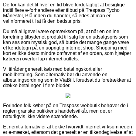
Derfor kan det til hver en tid blive fordelagtigt at besigtige
indtil flere e-forhandlere efter tilbud på Trespass Tycho
Månestol, Blå inden du handler, således at man er
velinformeret til at få den bedste pris.
Du må alligevel være opmærksom på, at når en online
forretning tilbyder et produkt til salg for en udsalgspris som
kan ses som mystisk god, så burde det mange gange være
et kendetegn på en uoprigtig internet shop. Shopping med
kort er ikke desto mindre omfavnet af en orden, som hjælper
køberen overfor fup internet outlets.
Vi tilråder generelt køb med betalingskort eller
mobilbetaling. Som alternativ bør du anvende en
afbetalingsordning som fx ViaBill, forudsat du foretrækker at
dække betalingen i flere bidder.
Forinden folk køber på en Trespass webbutik behøver de i
reglen granske butikkens handelsvilkår, men det er
naturligvis ikke videre spændende.
Et nemt alternativ er at tjekke hvorvidt internet virksomheden
er e-mærket, eftersom det generelt er en tilkendegivelse af at