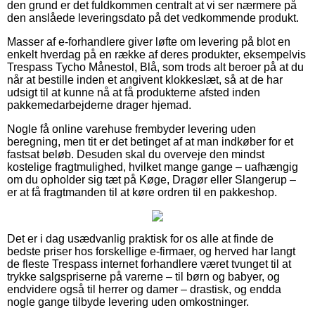
den grund er det fuldkommen centralt at vi ser nærmere på
den anslåede leveringsdato på det vedkommende produkt.
Masser af e-forhandlere giver løfte om levering på blot en
enkelt hverdag på en række af deres produkter, eksempelvis
Trespass Tycho Månestol, Blå, som trods alt beroer på at du
når at bestille inden et angivent klokkeslæt, så at de har
udsigt til at kunne nå at få produkterne afsted inden
pakkemedarbejderne drager hjemad.
Nogle få online varehuse frembyder levering uden
beregning, men tit er det betinget af at man indkøber for et
fastsat beløb. Desuden skal du overveje den mindst
kostelige fragtmulighed, hvilket mange gange – uafhængig
om du opholder sig tæt på Køge, Dragør eller Slangerup –
er at få fragtmanden til at køre ordren til en pakkeshop.
Det er i dag usædvanlig praktisk for os alle at finde de
bedste priser hos forskellige e-firmaer, og herved har langt
de fleste Trespass internet forhandlere været tvunget til at
trykke salgspriserne på varerne – til børn og babyer, og
endvidere også til herrer og damer – drastisk, og endda
nogle gange tilbyde levering uden omkostninger.