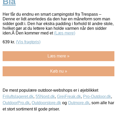
Blå
Her får du endnu en smart campingstol fra Trespass –
Denne er lidt anerledes da den har en måneform som man
sidder godt i. Den har ekstra padding i forhold til andre stole,
hvilket gør at du lettere kan holde varmen når den sidder
iden.Â Den kommer med et
(Læs mere)
639
kr.
(Vis fragtpris)
Læs mere »
Køb nu »
De mest populære outdoor-webshops er i øjeblikket
Friluftslageret.dk
,
55Nord.dk
,
GrejFreak.dk
,
Pro-Outdoor.dk
,
OutdoorPro.dk
,
Outdoorstore.dk
og
Outmore.dk
, som alle har
et stort sortiment til gode priser.