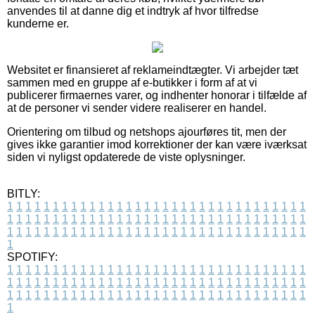
anvendes til at danne dig et indtryk af hvor tilfredse
kunderne er.
Websitet er finansieret af reklameindtægter. Vi arbejder tæt
sammen med en gruppe af e-butikker i form af at vi
publicerer firmaernes varer, og indhenter honorar i tilfælde af
at de personer vi sender videre realiserer en handel.
Orientering om tilbud og netshops ajourføres tit, men der
gives ikke garantier imod korrektioner der kan være iværksat
siden vi nyligst opdaterede de viste oplysninger.
BITLY:
1
1
1
1
1
1
1
1
1
1
1
1
1
1
1
1
1
1
1
1
1
1
1
1
1
1
1
1
1
1
1
1
1
1
1
1
1
1
1
1
1
1
1
1
1
1
1
1
1
1
1
1
1
1
1
1
1
1
1
1
1
1
1
1
1
1
1
1
1
1
1
1
1
1
1
1
1
1
1
1
1
1
1
1
1
1
1
1
1
1
1
1
1
1
1
1
1
1
1
1
SPOTIFY:
1
1
1
1
1
1
1
1
1
1
1
1
1
1
1
1
1
1
1
1
1
1
1
1
1
1
1
1
1
1
1
1
1
1
1
1
1
1
1
1
1
1
1
1
1
1
1
1
1
1
1
1
1
1
1
1
1
1
1
1
1
1
1
1
1
1
1
1
1
1
1
1
1
1
1
1
1
1
1
1
1
1
1
1
1
1
1
1
1
1
1
1
1
1
1
1
1
1
1
1