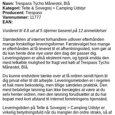
Navn:
Trespass Tycho Månestol, Blå
Kategori:
Telte & Sovegrej > Camping Udstyr
Producent:
Trespass
Varenummer:
11777
EAN:
Vurderet til
4.6
ud af 5 stjerner baseret på
12
anmeldelser
Størstedelen af internet forhandlere udlover efterhånden
mange forskellige leveringsformer. Førstevalget hos mange
er efterhånden at få leveret til et afhentningssted, som gør at
du kan hente dine nye varer den dag der passer dig.
Leveringstypen er altså ekstremt nem, og typisk endda den
mest letkøbte mulighed for fragt ved køb af Trespass Tycho
Månestol, Blå.
Du kunne endvidere tænke over at få ordren sendt hjem til
dig privat eller til dit arbejde. Leveringsmetoden er i regelen
et hak mere bekostelig, men tillige særdeles praktisk. Den
mest betalelige løsning kan ikke benægtes at være at du
selv henter ordren, men den løsning forudsætter at du har
bopæl med kort afstand til internet forretningens hjemsted.
Leveringstiden på Telte & Sovegrej > Camping Udstyr er
virkelig betydningsfuld når du mangler din ordre straks, så af