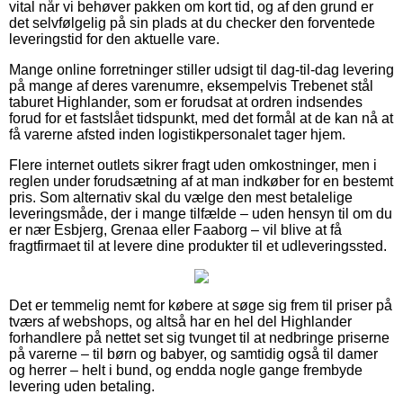
vital når vi behøver pakken om kort tid, og af den grund er
det selvfølgelig på sin plads at du checker den forventede
leveringstid for den aktuelle vare.
Mange online forretninger stiller udsigt til dag-til-dag levering
på mange af deres varenumre, eksempelvis Trebenet stål
taburet Highlander, som er forudsat at ordren indsendes
forud for et fastslået tidspunkt, med det formål at de kan nå at
få varerne afsted inden logistikpersonalet tager hjem.
Flere internet outlets sikrer fragt uden omkostninger, men i
reglen under forudsætning af at man indkøber for en bestemt
pris. Som alternativ skal du vælge den mest betalelige
leveringsmåde, der i mange tilfælde – uden hensyn til om du
er nær Esbjerg, Grenaa eller Faaborg – vil blive at få
fragtfirmaet til at levere dine produkter til et udleveringssted.
Det er temmelig nemt for købere at søge sig frem til priser på
tværs af webshops, og altså har en hel del Highlander
forhandlere på nettet set sig tvunget til at nedbringe priserne
på varerne – til børn og babyer, og samtidig også til damer
og herrer – helt i bund, og endda nogle gange frembyde
levering uden betaling.