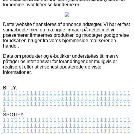
fornemme hvor tilfredse kunderne er.
Dette website finansieres af annonceindtægter. Vi har et fast
samarbejde med en mængde firmaer på nettet idet vi
præsenterer firmaernes produkter, og modtager godtgørelse
forudsat en bruger fra vores hjemmeside realiserer en
handel.
Data om produkter og e-butikker understøttes tit, men vi
påtager os intet ansvar for forandringer der muligvis er
realiseret efter at vi senest opdaterede de viste
informationer.
BITLY:
1
1
1
1
1
1
1
1
1
1
1
1
1
1
1
1
1
1
1
1
1
1
1
1
1
1
1
1
1
1
1
1
1
1
1
1
1
1
1
1
1
1
1
1
1
1
1
1
1
1
1
1
1
1
1
1
1
1
1
1
1
1
1
1
1
1
1
1
1
1
1
1
1
1
1
1
1
1
1
1
1
1
1
1
1
1
1
1
1
1
1
1
1
1
1
1
1
1
1
1
SPOTIFY:
1
1
1
1
1
1
1
1
1
1
1
1
1
1
1
1
1
1
1
1
1
1
1
1
1
1
1
1
1
1
1
1
1
1
1
1
1
1
1
1
1
1
1
1
1
1
1
1
1
1
1
1
1
1
1
1
1
1
1
1
1
1
1
1
1
1
1
1
1
1
1
1
1
1
1
1
1
1
1
1
1
1
1
1
1
1
1
1
1
1
1
1
1
1
1
1
1
1
1