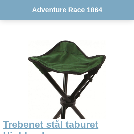
Adventure Race 1864
Trebenet stål taburet