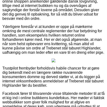
online shoppen anerkender gældende dansk lovgivning,
tillige med at internet butikken nu og da overvåges af
sagkyndige der forstår lovene på området. Desuden giver
det dig genvej til opbakning, for så vidt du bliver udsat for
besvær med din ordre.
Yderligere foreslår vi at kunden er oppe på mærkerne
omkring de mest centrale reglementer der har betydning for
handlen, som eksempelvis hvilken returret online
forhandleren kører med. Her er det også afgørende, at man
når som helst opbevarer ens kvittering, så man altid vil
kunne påvise sin ordre af Trebenet stål taburet Highlander,
uafhængig om man leder efter en vare til en dreng eller pige.
Trustpilot frembyder forholdsvis habile chancer for at gøre
dig bekendt med en længere række nuværende
konsumenters domme og derved støtter vi, at du kigger på
internet virksomhedens anmeldelser af Trebenet stål taburet
Highlander før du bestiller.
Facebook fører til tilsvarende visse tiltalende metoder til at få
et kig ind i online butikkens kundefokus. Her møder vi faktisk
webbutikker som giver folk mulighed for at afgive en
anmeldelse af deres køb, som ydermere må udnyttes til at