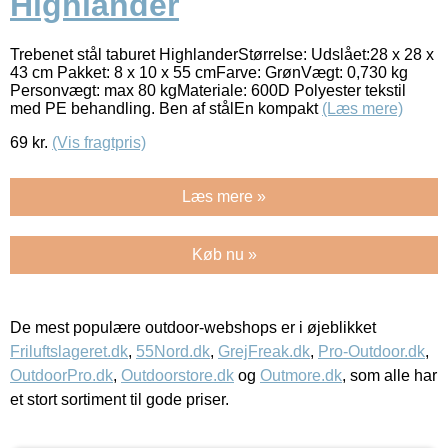
Highlander
Trebenet stål taburet HighlanderStørrelse: Udslået:28 x 28 x
43 cm Pakket: 8 x 10 x 55 cmFarve: GrønVægt: 0,730 kg
Personvægt: max 80 kgMateriale: 600D Polyester tekstil
med PE behandling. Ben af stålEn kompakt
(Læs mere)
69
kr.
(Vis fragtpris)
Læs mere »
Køb nu »
De mest populære outdoor-webshops er i øjeblikket
Friluftslageret.dk
,
55Nord.dk
,
GrejFreak.dk
,
Pro-Outdoor.dk
,
OutdoorPro.dk
,
Outdoorstore.dk
og
Outmore.dk
, som alle har
et stort sortiment til gode priser.