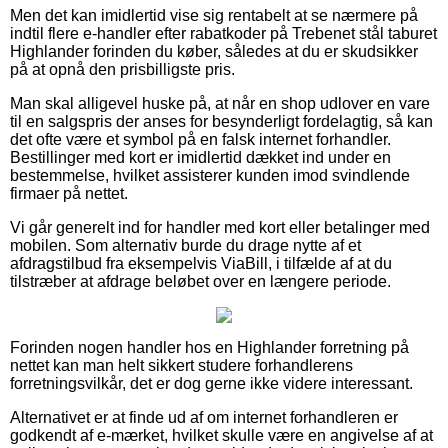
Men det kan imidlertid vise sig rentabelt at se nærmere på
indtil flere e-handler efter rabatkoder på Trebenet stål taburet
Highlander forinden du køber, således at du er skudsikker
på at opnå den prisbilligste pris.
Man skal alligevel huske på, at når en shop udlover en vare
til en salgspris der anses for besynderligt fordelagtig, så kan
det ofte være et symbol på en falsk internet forhandler.
Bestillinger med kort er imidlertid dækket ind under en
bestemmelse, hvilket assisterer kunden imod svindlende
firmaer på nettet.
Vi går generelt ind for handler med kort eller betalinger med
mobilen. Som alternativ burde du drage nytte af et
afdragstilbud fra eksempelvis ViaBill, i tilfælde af at du
tilstræber at afdrage beløbet over en længere periode.
Forinden nogen handler hos en Highlander forretning på
nettet kan man helt sikkert studere forhandlerens
forretningsvilkår, det er dog gerne ikke videre interessant.
Alternativet er at finde ud af om internet forhandleren er
godkendt af e-mærket, hvilket skulle være en angivelse af at