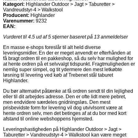
Kategori:
Highlander Outdoor > Jagt > Taburetter >
Vandreudstyr-4 > Walkstool
Producent:
Highlander
Varenummer:
9232
EAN:
Vurderet til
4.5
ud af 5 stjerner baseret på
13
anmeldelser
En masse e-shops foreslår til alt held diverse
leveringsmidler. En der er meget anvendt er efterhånden at
få bragt ordren til en pakkeshop, så du selv har mulighed for
at hente ordren på et selvvalgt tidspunkt. Fragtmuligheden er
nemlig super simpel, og tit ydermere den mest letkøbte
løsning til levering ved køb af Trebenet stål taburet
Highlander.
Du bør alternativt påtænke at få ordren sendt til din lejlighed
eller til dit arbejdes adresse. Den er ofte lidt mere pebret,
men endvidere særdeles gnidningsløs. Den mest
prisbevidste form for levering vil dog utvivlsomt være at
hente ordren selv, men det betinges af at du bor med kort
afstand til online webshoppens hjemsted.
Leveringshastigheden på Highlander Outdoor > Jagt >
Taburetter > Vandreudstyr-4 > Walkstool kan være meget