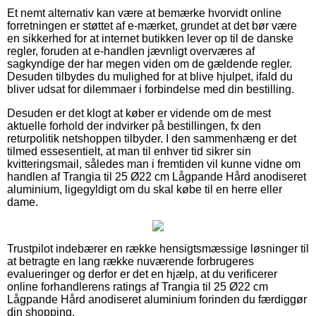
Et nemt alternativ kan være at bemærke hvorvidt online
forretningen er støttet af e-mærket, grundet at det bør være
en sikkerhed for at internet butikken lever op til de danske
regler, foruden at e-handlen jævnligt overværes af
sagkyndige der har megen viden om de gældende regler.
Desuden tilbydes du mulighed for at blive hjulpet, ifald du
bliver udsat for dilemmaer i forbindelse med din bestilling.
Desuden er det klogt at køber er vidende om de mest
aktuelle forhold der indvirker på bestillingen, fx den
returpolitik netshoppen tilbyder. I den sammenhæng er det
tilmed essesentielt, at man til enhver tid sikrer sin
kvitteringsmail, således man i fremtiden vil kunne vidne om
handlen af Trangia til 25 Ø22 cm Lågpande Hård anodiseret
aluminium, ligegyldigt om du skal købe til en herre eller
dame.
Trustpilot indebærer en række hensigtsmæssige løsninger til
at betragte en lang række nuværende forbrugeres
evalueringer og derfor er det en hjælp, at du verificerer
online forhandlerens ratings af Trangia til 25 Ø22 cm
Lågpande Hård anodiseret aluminium forinden du færdiggør
din shopping.