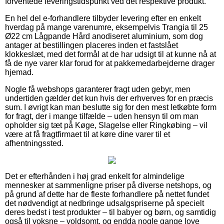
forventede leveringstidspunkt ved det respektive produkt.
En hel del e-forhandlere tilbyder levering efter en enkelt
hverdag på mange varenumre, eksempelvis Trangia til 25
Ø22 cm Lågpande Hård anodiseret aluminium, som dog
antager at bestillingen placeres inden et fastslået
klokkeslæt, med det formål at de har udsigt til at kunne nå at
få de nye varer klar forud for at pakkemedarbejderne drager
hjemad.
Nogle få webshops garanterer fragt uden gebyr, men
undertiden gælder det kun hvis der erhverves for en præcis
sum. I øvrigt kan man beslutte sig for den mest letkøbte form
for fragt, der i mange tilfælde – uden hensyn til om man
opholder sig tæt på Køge, Slagelse eller Ringkøbing – vil
være at få fragtfirmaet til at køre dine varer til et
afhentningssted.
Det er efterhånden i høj grad enkelt for almindelige
mennesker at sammenligne priser på diverse netshops, og
på grund af dette har de fleste forhandlere på nettet fundet
det nødvendigt at nedbringe udsalgspriserne på specielt
deres bedst i test produkter – til babyer og børn, og samtidig
også til voksne – voldsomt, og endda nogle gange love