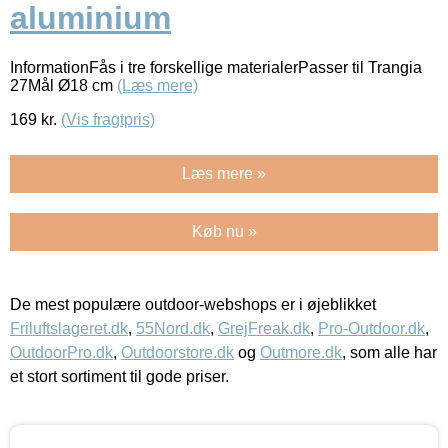
aluminium
InformationFås i tre forskellige materialerPasser til Trangia
27Mål Ø18 cm
(Læs mere)
169
kr.
(Vis fragtpris)
Læs mere »
Køb nu »
De mest populære outdoor-webshops er i øjeblikket
Friluftslageret.dk
,
55Nord.dk
,
GrejFreak.dk
,
Pro-Outdoor.dk
,
OutdoorPro.dk
,
Outdoorstore.dk
og
Outmore.dk
, som alle har
et stort sortiment til gode priser.