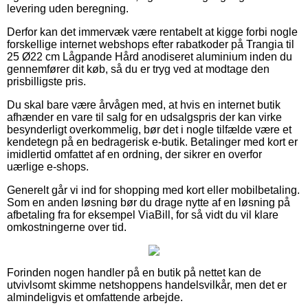
levering uden beregning.
Derfor kan det immervæk være rentabelt at kigge forbi nogle
forskellige internet webshops efter rabatkoder på Trangia til
25 Ø22 cm Lågpande Hård anodiseret aluminium inden du
gennemfører dit køb, så du er tryg ved at modtage den
prisbilligste pris.
Du skal bare være årvågen med, at hvis en internet butik
afhænder en vare til salg for en udsalgspris der kan virke
besynderligt overkommelig, bør det i nogle tilfælde være et
kendetegn på en bedragerisk e-butik. Betalinger med kort er
imidlertid omfattet af en ordning, der sikrer en overfor
uærlige e-shops.
Generelt går vi ind for shopping med kort eller mobilbetaling.
Som en anden løsning bør du drage nytte af en løsning på
afbetaling fra for eksempel ViaBill, for så vidt du vil klare
omkostningerne over tid.
Forinden nogen handler på en butik på nettet kan de
utvivlsomt skimme netshoppens handelsvilkår, men det er
almindeligvis et omfattende arbejde.