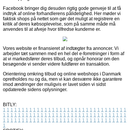
Facebook bringer dig desuden rigtig gode genveje til at få
indtryk af online forhandlerens pålidelighed. Her møder vi
faktisk shops på nettet som gør det muligt at registrere en
kritik af deres købsoplevelse, som på samme måde må
anvendes til at afveje hvor tilfredse kunderne er.
Vores website er finansieret af indtægter fra annoncer. Vi
arbejder tæt sammen med en hel del e-forretninger i form af
at vi markedsfører deres tilbud, og opnår honorar om den
besøgende vi sender videre fuldfører en transaktion.
Orientering omkring tilbud og online webshops i Danmark
opretholdes nu og da, men vi kan desværre ikke garantere
imod ændringer der muligvis er lavet siden vi sidst
opdaterede sidens oplysninger.
BITLY:
1
1
1
1
1
1
1
1
1
1
1
1
1
1
1
1
1
1
1
1
1
1
1
1
1
1
1
1
1
1
1
1
1
1
1
1
1
1
1
1
1
1
1
1
1
1
1
1
1
1
1
1
1
1
1
1
1
1
1
1
1
1
1
1
1
1
1
1
1
1
1
1
1
1
1
1
1
1
1
1
1
1
1
1
1
1
1
1
1
1
1
1
1
1
1
1
1
1
1
1