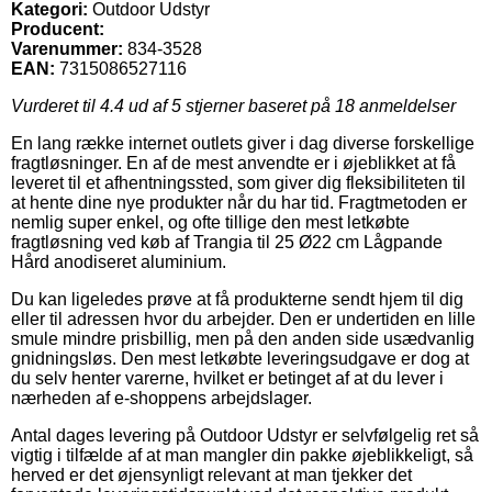
Kategori:
Outdoor Udstyr
Producent:
Varenummer:
834-3528
EAN:
7315086527116
Vurderet til
4.4
ud af 5 stjerner baseret på
18
anmeldelser
En lang række internet outlets giver i dag diverse forskellige
fragtløsninger. En af de mest anvendte er i øjeblikket at få
leveret til et afhentningssted, som giver dig fleksibiliteten til
at hente dine nye produkter når du har tid. Fragtmetoden er
nemlig super enkel, og ofte tillige den mest letkøbte
fragtløsning ved køb af Trangia til 25 Ø22 cm Lågpande
Hård anodiseret aluminium.
Du kan ligeledes prøve at få produkterne sendt hjem til dig
eller til adressen hvor du arbejder. Den er undertiden en lille
smule mindre prisbillig, men på den anden side usædvanlig
gnidningsløs. Den mest letkøbte leveringsudgave er dog at
du selv henter varerne, hvilket er betinget af at du lever i
nærheden af e-shoppens arbejdslager.
Antal dages levering på Outdoor Udstyr er selvfølgelig ret så
vigtig i tilfælde af at man mangler din pakke øjeblikkeligt, så
herved er det øjensynligt relevant at man tjekker det