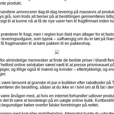
ante produkt.
handlere annoncerer dag-til-dag levering på massevis af produk
ys grå, som trods alt beroer på at bestillingen gennemføres tidli
sigt til at kunne nå at få de nye varer hen til fragtfirmaet inden
ræsterer fri fragt, men i reglen kun ifald man aftager for et fastsa
e leveringsudgave, som typisk – uafhængig om du er tæt på Næ
t få fragtmanden til at køre pakken til en pakkeshop.
for almindelige mennesker at finde de bedste priser i blandt fler
 Thetford online selskaber været nødt til at presse prisniveauet 
 piger, og tillige også til mænd og kvinder – eftertrykkeligt, og
ger.
være lønsomt at granske et par e-butikker efter rabatkoder på T
fører din bestilling, sådan at du ikke er i tvivl om at få fat i den
ære årvågen med, at hvis en internet forhandler udlover produkt
n det tit være et kendetegn på en uægte online butik. Kortbestillin
m begunstiger køber overfor falske forretninger på nettet.
opping med kort eller mobilbetaling. Alternativt burde du udnytte et