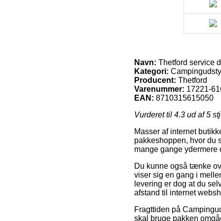
Navn:
Thetford service d
Kategori:
Campingudstyr 
Producent:
Thetford
Varenummer:
17221-61
EAN:
8710315615050
Vurderet til
4.3
ud af 5 st
Masser af internet butikk
pakkeshoppen, hvor du så
mange gange ydermere den
Du kunne også tænke over
viser sig en gang i melle
levering er dog at du sel
afstand til internet web
Fragttiden på Campinguds
skal bruge pakken omgåen