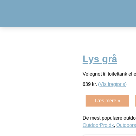
Lys grå
Velegnet til toilettank 
639
kr.
(Vis fragtpris)
Læs mere »
De mest populære outdoo
OutdoorPro.dk
,
Outdoors