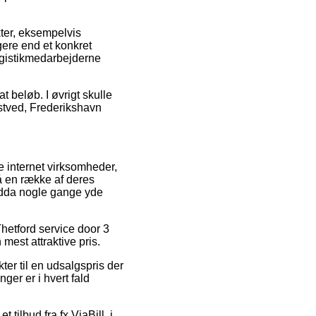
ter, eksempelvis
gere end et konkret
 logistikmedarbejderne
t beløb. I øvrigt skulle
stved, Frederikshavn
e internet virksomheder,
på en række af deres
 endda nogle gange yde
hetford service door 3
 mest attraktive pris.
er til en udsalgspris der
ger er i hvert fald
 tilbud fra fx ViaBill, i