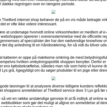
 vil dække regningen over en længere periode.
 Thetford internet shop behøver de på en vis måde betragte v
et er ofte ikke videre interessant.
 være at undersøge hvorvidt online virksomheden er medlem af 
at webshoppen opererer i overensstemmelse med de officielle regl
en gennemses af specialister der har den nødvendige knowhow 
det dig anledning til en håndsrækning, for så vidt du bliver ud
 at køberen er oppe på mærkerne omkring de mest betydningsful
empelvis hvilken ombytningspolitik shoppen benytter. Derfor er de
r ens købsbekræftelse, således man når som helst vil kunne 
3 Lys grå, ligegyldigt om du søger produkter til en pige eller dren
 gode løsninger til at analysere diverse tidligere kunders reflekt
rnet shoppens anmeldelser af Thetford service door 3 Lys grå før 
så vel en række anstændige genveje til at få indtryk af online 
webbutikker som gør det muligt at afgive en anmeldelse af dere