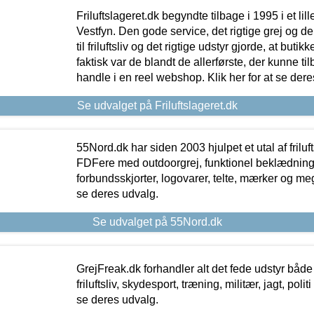
Friluftslageret.dk begyndte tilbage i 1995 i et lil
Vestfyn. Den gode service, det rigtige grej og 
til friluftsliv og det rigtige udstyr gjorde, at buti
faktisk var de blandt de allerførste, der kunne ti
handle i en reel webshop. Klik her for at se dere
Se udvalget på Friluftslageret.dk
55Nord.dk har siden 2003 hjulpet et utal af friluf
FDFere med outdoorgrej, funktionel beklædning,
forbundsskjorter, logovarer, telte, mærker og meg
se deres udvalg.
Se udvalget på 55Nord.dk
GrejFreak.dk forhandler alt det fede udstyr både t
friluftsliv, skydesport, træning, militær, jagt, politi
se deres udvalg.