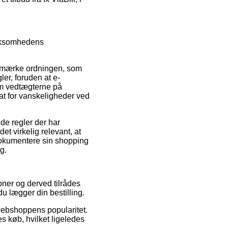
irksomhedens
e-mærke ordningen, som
er, foruden at e-
om vedtægterne på
sat for vanskeligheder ved
de regler der har
t virkelig relevant, at
dokumentere sin shopping
g.
ioner og derved tilrådes
du lægger din bestilling.
webshoppens popularitet.
s køb, hvilket ligeledes