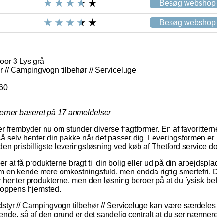
Besøg webshop
Besøg webshop
oor 3 Lys grå
// Campingvogn tilbehør // Serviceluge
60
jerner baseret på
17
anmeldelser
er frembyder nu om stunder diverse fragtformer. En af favoritterne
 selv henter din pakke når det passer dig. Leveringsformen er 
 prisbilligste leveringsløsning ved køb af Thetford service do
 at få produkterne bragt til din bolig eller ud på din arbejdspl
m en kende mere omkostningsfuld, men endda rigtig smertefri. Den
v henter produkterne, men den løsning beroer på at du fysisk be
shoppens hjemsted.
tyr // Campingvogn tilbehør // Serviceluge kan være særdeles c
de, så af den grund er det sandelig centralt at du ser nærmer