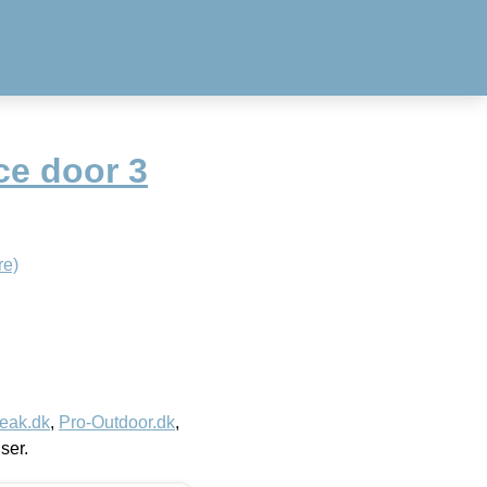
ce door 3
re)
eak.dk
,
Pro-Outdoor.dk
,
iser.