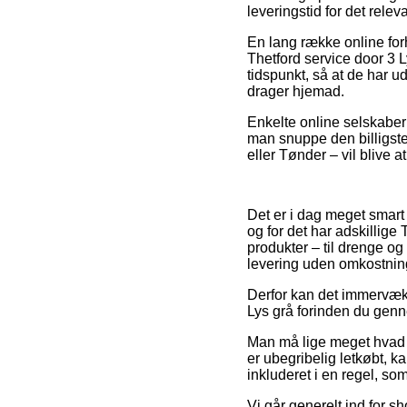
leveringstid for det relev
En lang række online for
Thetford service door 3 L
tidspunkt, så at de har ud
drager hjemad.
Enkelte online selskaber p
man snuppe den billigst
eller Tønder – vil blive a
Det er i dag meget smart 
og for det har adskillige
produkter – til drenge og
levering uden omkostnin
Derfor kan det immervæk 
Lys grå forinden du gennem
Man må lige meget hvad v
er ubegribelig letkøbt, ka
inkluderet i en regel, so
Vi går generelt ind for sh