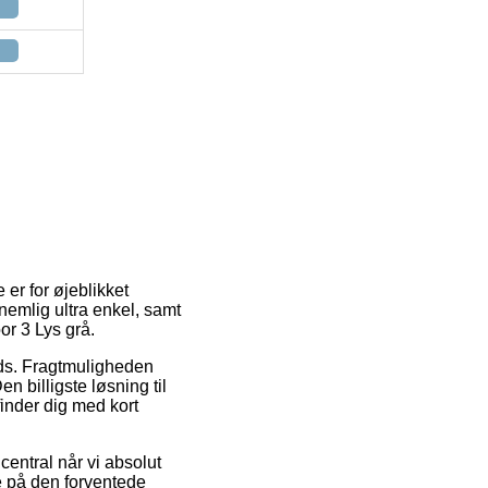
 er for øjeblikket
nemlig ultra enkel, samt
or 3 Lys grå.
ads. Fragtmuligheden
 billigste løsning til
finder dig med kort
entral når vi absolut
e på den forventede