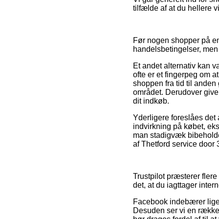
tilfælde af at du hellere
Før nogen shopper på en
handelsbetingelser, men d
Et andet alternativ kan
ofte er et fingerpeg om 
shoppen fra tid til and
området. Derudover giver 
dit indkøb.
Yderligere foreslåes det
indvirkning på købet, eks
man stadigvæk bibeholde
af Thetford service door 
Trustpilot præsterer flere
det, at du iagttager inte
Facebook indebærer lige 
Desuden ser vi en række 