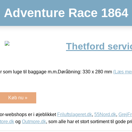
Adventure Race 1864
Thetford servi
eller som luge til baggage m.m.Døråbning: 330 x 280 mm
(Læs me
Køb nu »
r-webshops er i øjeblikket
Friluftslageret.dk
,
55Nord.dk
,
GrejFr
tore.dk
og
Outmore.dk
, som alle har et stort sortiment til gode pr