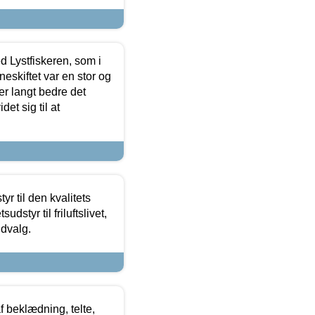
d Lystfiskeren, som i
neskiftet var en stor og
r langt bedre det
et sig til at
r til den kvalitets
dstyr til friluftslivet,
udvalg.
f beklædning, telte,