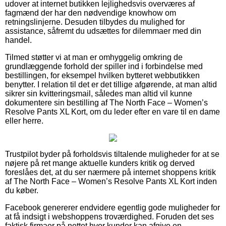
udover at internet butikken lejlighedsvis overværes af
fagmænd der har den nødvendige knowhow om
retningslinjerne. Desuden tilbydes du mulighed for
assistance, såfremt du udsættes for dilemmaer med din
handel.
Tilmed støtter vi at man er omhyggelig omkring de
grundlæggende forhold der spiller ind i forbindelse med
bestillingen, for eksempel hvilken bytteret webbutikken
benytter. I relation til det er det tillige afgørende, at man altid
sikrer sin kvitteringsmail, således man altid vil kunne
dokumentere sin bestilling af The North Face – Women’s
Resolve Pants XL Kort, om du leder efter en vare til en dame
eller herre.
Trustpilot byder på forholdsvis tiltalende muligheder for at se
nøjere på ret mange aktuelle kunders kritik og derved
foreslåes det, at du ser nærmere på internet shoppens kritik
af The North Face – Women’s Resolve Pants XL Kort inden
du køber.
Facebook genererer endvidere egentlig gode muligheder for
at få indsigt i webshoppens troværdighed. Foruden det ses
faktisk firmaer på nettet hvor kunder kan afgive en