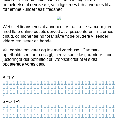
anmeldelse af deres køb, som ligeledes bør anvendes til at
fornemme kundernes tilfredshed.
Websitet finansieres af annoncer. Vi har tætte samarbejder
med flere online outlets derved at vi præsenterer firmaernes
tilbud, og indhenter honorar såfremt de brugere vi sender
videre realiserer en handel.
Vejledning om varer og internet varehuse i Danmark
opretholdes rutinemæssigt, men vi kan ikke garantere imod
justeringer der potentielt er iværksat efter at vi sidst
opdaterede vores data.
BITLY:
1
1
1
1
1
1
1
1
1
1
1
1
1
1
1
1
1
1
1
1
1
1
1
1
1
1
1
1
1
1
1
1
1
1
1
1
1
1
1
1
1
1
1
1
1
1
1
1
1
1
1
1
1
1
1
1
1
1
1
1
1
1
1
1
1
1
1
1
1
1
1
1
1
1
1
1
1
1
1
1
1
1
1
1
1
1
1
1
1
1
1
1
1
1
1
1
1
1
1
1
SPOTIFY:
1
1
1
1
1
1
1
1
1
1
1
1
1
1
1
1
1
1
1
1
1
1
1
1
1
1
1
1
1
1
1
1
1
1
1
1
1
1
1
1
1
1
1
1
1
1
1
1
1
1
1
1
1
1
1
1
1
1
1
1
1
1
1
1
1
1
1
1
1
1
1
1
1
1
1
1
1
1
1
1
1
1
1
1
1
1
1
1
1
1
1
1
1
1
1
1
1
1
1