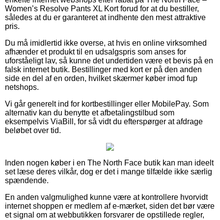
Women’s Resolve Pants XL Kort forud for at du bestiller,
således at du er garanteret at indhente den mest attraktive
pris.
Du må imidlertid ikke overse, at hvis en online virksomhed
afhænder et produkt til en udsalgspris som anses for
uforståeligt lav, så kunne det undertiden være et bevis på en
falsk internet butik. Bestillinger med kort er på den anden
side en del af en orden, hvilket skærmer køber imod fup
netshops.
Vi går generelt ind for kortbestillinger eller MobilePay. Som
alternativ kan du benytte et afbetalingstilbud som
eksempelvis ViaBill, for så vidt du efterspørger at afdrage
beløbet over tid.
Inden nogen køber i en The North Face butik kan man ideelt
set læse deres vilkår, dog er det i mange tilfælde ikke særlig
spændende.
En anden valgmulighed kunne være at kontrollere hvorvidt
internet shoppen er medlem af e-mærket, siden det bør være
et signal om at webbutikken forsvarer de opstillede regler,