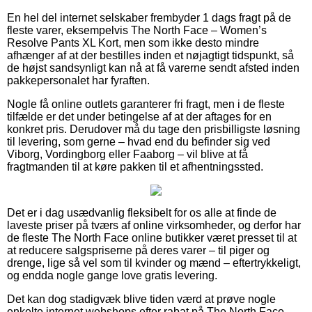
En hel del internet selskaber frembyder 1 dags fragt på de
fleste varer, eksempelvis The North Face – Women’s
Resolve Pants XL Kort, men som ikke desto mindre
afhænger af at der bestilles inden et nøjagtigt tidspunkt, så
de højst sandsynligt kan nå at få varerne sendt afsted inden
pakkepersonalet har fyraften.
Nogle få online outlets garanterer fri fragt, men i de fleste
tilfælde er det under betingelse af at der aftages for en
konkret pris. Derudover må du tage den prisbilligste løsning
til levering, som gerne – hvad end du befinder sig ved
Viborg, Vordingborg eller Faaborg – vil blive at få
fragtmanden til at køre pakken til et afhentningssted.
Det er i dag usædvanlig fleksibelt for os alle at finde de
laveste priser på tværs af online virksomheder, og derfor har
de fleste The North Face online butikker været presset til at
at reducere salgspriserne på deres varer – til piger og
drenge, lige så vel som til kvinder og mænd – eftertrykkeligt,
og endda nogle gange love gratis levering.
Det kan dog stadigvæk blive tiden værd at prøve nogle
enkelte internet webshops efter rabat på The North Face –