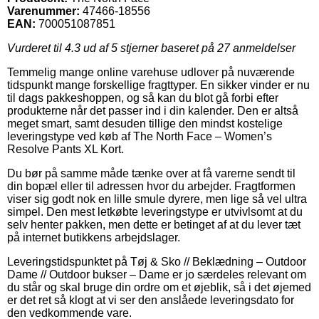
Varenummer:
47466-18556
EAN:
700051087851
Vurderet til
4.3
ud af 5 stjerner baseret på
27
anmeldelser
Temmelig mange online varehuse udlover på nuværende
tidspunkt mange forskellige fragttyper. En sikker vinder er nu
til dags pakkeshoppen, og så kan du blot gå forbi efter
produkterne når det passer ind i din kalender. Den er altså
meget smart, samt desuden tillige den mindst kostelige
leveringstype ved køb af The North Face – Women’s
Resolve Pants XL Kort.
Du bør på samme måde tænke over at få varerne sendt til
din bopæl eller til adressen hvor du arbejder. Fragtformen
viser sig godt nok en lille smule dyrere, men lige så vel ultra
simpel. Den mest letkøbte leveringstype er utvivlsomt at du
selv henter pakken, men dette er betinget af at du lever tæt
på internet butikkens arbejdslager.
Leveringstidspunktet på Tøj & Sko // Beklædning – Outdoor
Dame // Outdoor bukser – Dame er jo særdeles relevant om
du står og skal bruge din ordre om et øjeblik, så i det øjemed
er det ret så klogt at vi ser den anslåede leveringsdato for
den vedkommende vare.