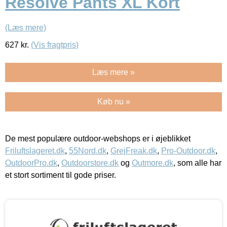
Resolve Pants XL Kort
(Læs mere)
627
kr.
(Vis fragtpris)
Læs mere »
Køb nu »
De mest populære outdoor-webshops er i øjeblikket
Friluftslageret.dk
,
55Nord.dk
,
GrejFreak.dk
,
Pro-Outdoor.dk
,
OutdoorPro.dk
,
Outdoorstore.dk
og
Outmore.dk
, som alle har
et stort sortiment til gode priser.