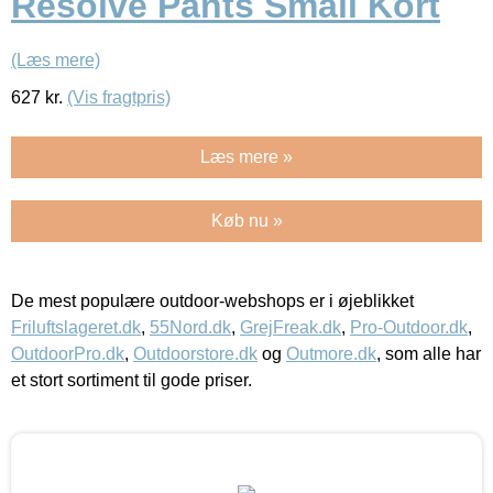
Resolve Pants Small Kort
(Læs mere)
627
kr.
(Vis fragtpris)
Læs mere »
Køb nu »
De mest populære outdoor-webshops er i øjeblikket
Friluftslageret.dk
,
55Nord.dk
,
GrejFreak.dk
,
Pro-Outdoor.dk
,
OutdoorPro.dk
,
Outdoorstore.dk
og
Outmore.dk
, som alle har
et stort sortiment til gode priser.