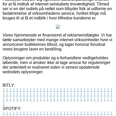
for at få indtryk af internet selskabets troværdighed. Tilmed
ser vi en del outlets på nettet som tilbyder folk at udforme en
bedømmelse af virksomhedens service, hvilket tillige må
bruges til at få et indblik i hvor tilfredse kunderne er.
Vores hjemmeside er finansieret af reklameindtægter. Vi har
tætte samarbejder med mange internet virksomheder hvor vi
annoncerer butikkernes tilbud, og tager honorar forudsat
vores brugere laver en bestilling.
Oplysninger om produkter og e-forhandlere vedligeholdes
løbende, men vi ønsker ikke at tage ansvar for reguleringer
der potentielt er realiseret siden vi senest opdaterede
websitets oplysninger.
BITLY:
1
1
1
1
1
1
1
1
1
1
1
1
1
1
1
1
1
1
1
1
1
1
1
1
1
1
1
1
1
1
1
1
1
1
1
1
1
1
1
1
1
1
1
1
1
1
1
1
1
1
1
1
1
1
1
1
1
1
1
1
1
1
1
1
1
1
1
1
1
1
1
1
1
1
1
1
1
1
1
1
1
1
1
1
1
1
1
1
1
1
1
1
1
1
1
1
1
1
1
1
SPOTIFY:
1
1
1
1
1
1
1
1
1
1
1
1
1
1
1
1
1
1
1
1
1
1
1
1
1
1
1
1
1
1
1
1
1