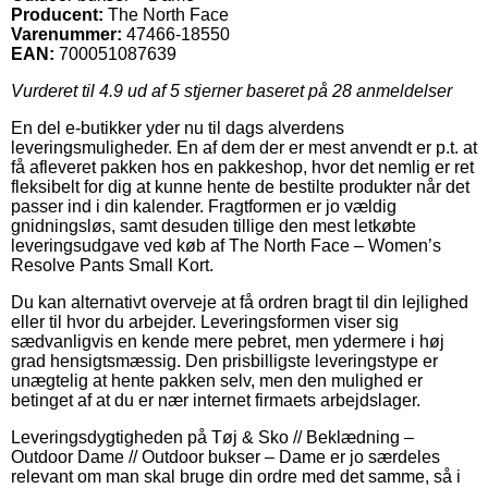
Producent:
The North Face
Varenummer:
47466-18550
EAN:
700051087639
Vurderet til
4.9
ud af 5 stjerner baseret på
28
anmeldelser
En del e-butikker yder nu til dags alverdens
leveringsmuligheder. En af dem der er mest anvendt er p.t. at
få afleveret pakken hos en pakkeshop, hvor det nemlig er ret
fleksibelt for dig at kunne hente de bestilte produkter når det
passer ind i din kalender. Fragtformen er jo vældig
gnidningsløs, samt desuden tillige den mest letkøbte
leveringsudgave ved køb af The North Face – Women’s
Resolve Pants Small Kort.
Du kan alternativt overveje at få ordren bragt til din lejlighed
eller til hvor du arbejder. Leveringsformen viser sig
sædvanligvis en kende mere pebret, men ydermere i høj
grad hensigtsmæssig. Den prisbilligste leveringstype er
unægtelig at hente pakken selv, men den mulighed er
betinget af at du er nær internet firmaets arbejdslager.
Leveringsdygtigheden på Tøj & Sko // Beklædning –
Outdoor Dame // Outdoor bukser – Dame er jo særdeles
relevant om man skal bruge din ordre med det samme, så i