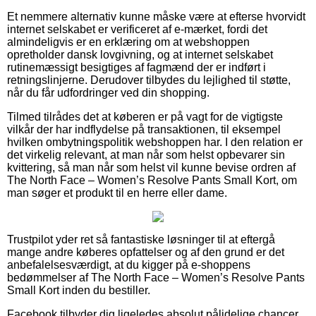
Et nemmere alternativ kunne måske være at efterse hvorvidt
internet selskabet er verificeret af e-mærket, fordi det
almindeligvis er en erklæring om at webshoppen
opretholder dansk lovgivning, og at internet selskabet
rutinemæssigt besigtiges af fagmænd der er indført i
retningslinjerne. Derudover tilbydes du lejlighed til støtte,
når du får udfordringer ved din shopping.
Tilmed tilrådes det at køberen er på vagt for de vigtigste
vilkår der har indflydelse på transaktionen, til eksempel
hvilken ombytningspolitik webshoppen har. I den relation er
det virkelig relevant, at man når som helst opbevarer sin
kvittering, så man når som helst vil kunne bevise ordren af
The North Face – Women’s Resolve Pants Small Kort, om
man søger et produkt til en herre eller dame.
Trustpilot yder ret så fantastiske løsninger til at eftergå
mange andre køberes opfattelser og af den grund er det
anbefalelsesværdigt, at du kigger på e-shoppens
bedømmelser af The North Face – Women’s Resolve Pants
Small Kort inden du bestiller.
Facebook tilbyder dig ligeledes absolut pålidelige chancer