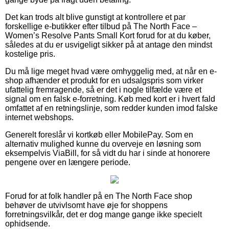
Det kan trods alt blive gunstigt at kontrollere et par
forskellige e-butikker efter tilbud på The North Face –
Women’s Resolve Pants Small Kort forud for at du køber,
således at du er usvigeligt sikker på at antage den mindst
kostelige pris.
Du må lige meget hvad være omhyggelig med, at når en e-
shop afhænder et produkt for en udsalgspris som virker
ufattelig fremragende, så er det i nogle tilfælde være et
signal om en falsk e-forretning. Køb med kort er i hvert fald
omfattet af en retningslinje, som redder kunden imod falske
internet webshops.
Generelt foreslår vi kortkøb eller MobilePay. Som en
alternativ mulighed kunne du overveje en løsning som
eksempelvis ViaBill, for så vidt du har i sinde at honorere
pengene over en længere periode.
Forud for at folk handler på en The North Face shop
behøver de utvivlsomt have øje for shoppens
forretningsvilkår, det er dog mange gange ikke specielt
ophidsende.