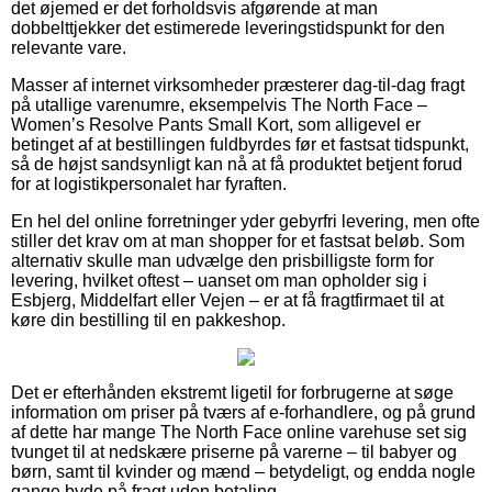
det øjemed er det forholdsvis afgørende at man
dobbelttjekker det estimerede leveringstidspunkt for den
relevante vare.
Masser af internet virksomheder præsterer dag-til-dag fragt
på utallige varenumre, eksempelvis The North Face –
Women’s Resolve Pants Small Kort, som alligevel er
betinget af at bestillingen fuldbyrdes før et fastsat tidspunkt,
så de højst sandsynligt kan nå at få produktet betjent forud
for at logistikpersonalet har fyraften.
En hel del online forretninger yder gebyrfri levering, men ofte
stiller det krav om at man shopper for et fastsat beløb. Som
alternativ skulle man udvælge den prisbilligste form for
levering, hvilket oftest – uanset om man opholder sig i
Esbjerg, Middelfart eller Vejen – er at få fragtfirmaet til at
køre din bestilling til en pakkeshop.
Det er efterhånden ekstremt ligetil for forbrugerne at søge
information om priser på tværs af e-forhandlere, og på grund
af dette har mange The North Face online varehuse set sig
tvunget til at nedskære priserne på varerne – til babyer og
børn, samt til kvinder og mænd – betydeligt, og endda nogle
gange byde på fragt uden betaling.