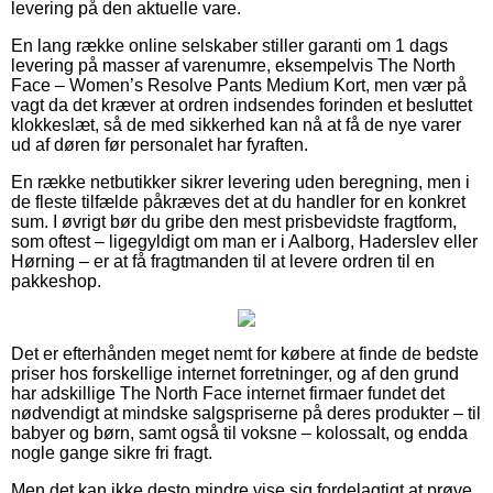
levering på den aktuelle vare.
En lang række online selskaber stiller garanti om 1 dags
levering på masser af varenumre, eksempelvis The North
Face – Women’s Resolve Pants Medium Kort, men vær på
vagt da det kræver at ordren indsendes forinden et besluttet
klokkeslæt, så de med sikkerhed kan nå at få de nye varer
ud af døren før personalet har fyraften.
En række netbutikker sikrer levering uden beregning, men i
de fleste tilfælde påkræves det at du handler for en konkret
sum. I øvrigt bør du gribe den mest prisbevidste fragtform,
som oftest – ligegyldigt om man er i Aalborg, Haderslev eller
Hørning – er at få fragtmanden til at levere ordren til en
pakkeshop.
Det er efterhånden meget nemt for købere at finde de bedste
priser hos forskellige internet forretninger, og af den grund
har adskillige The North Face internet firmaer fundet det
nødvendigt at mindske salgspriserne på deres produkter – til
babyer og børn, samt også til voksne – kolossalt, og endda
nogle gange sikre fri fragt.
Men det kan ikke desto mindre vise sig fordelagtigt at prøve