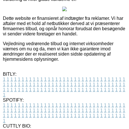
Dette website er finansieret af indtægter fra reklamer. Vi har
aftaler med et hold af netbutikker derved at vi præsenterer
firmaernes tilbud, og opnår honorar forudsat den besøgende
vi sender videre foretager en handel.
Vejledning vedrørende tilbud og internet virksomheder
værnes om nu og da, men vi kan ikke garantere imod
ændringer der er realiseret siden sidste opdatering af
hjemmesidens oplysninger.
BITLY:
1
1
1
1
1
1
1
1
1
1
1
1
1
1
1
1
1
1
1
1
1
1
1
1
1
1
1
1
1
1
1
1
1
1
1
1
1
1
1
1
1
1
1
1
1
1
1
1
1
1
1
1
1
1
1
1
1
1
1
1
1
1
1
1
1
1
1
1
1
1
1
1
1
1
1
1
1
1
1
1
1
1
1
1
1
1
1
1
1
1
1
1
1
1
1
1
1
1
1
1
SPOTIFY:
1
1
1
1
1
1
1
1
1
1
1
1
1
1
1
1
1
1
1
1
1
1
1
1
1
1
1
1
1
1
1
1
1
1
1
1
1
1
1
1
1
1
1
1
1
1
1
1
1
1
1
1
1
1
1
1
1
1
1
1
1
1
1
1
1
1
1
1
1
1
1
1
1
1
1
1
1
1
1
1
1
1
1
1
1
1
1
1
1
1
1
1
1
1
1
1
1
1
1
1
CUTTLY BIO: