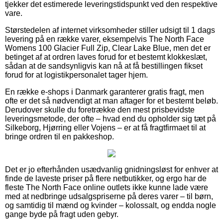
tjekker det estimerede leveringstidspunkt ved den respektive
vare.
Størstedelen af internet virksomheder stiller udsigt til 1 dags
levering på en række varer, eksempelvis The North Face
Womens 100 Glacier Full Zip, Clear Lake Blue, men det er
betinget af at ordren laves forud for et bestemt klokkeslæt,
sådan at de sandsynligvis kan nå at få bestillingen fikset
forud for at logistikpersonalet tager hjem.
En række e-shops i Danmark garanterer gratis fragt, men
ofte er det så nødvendigt at man aftager for et bestemt beløb.
Derudover skulle du foretrække den mest prisbevidste
leveringsmetode, der ofte – hvad end du opholder sig tæt på
Silkeborg, Hjørring eller Vojens – er at få fragtfirmaet til at
bringe ordren til en pakkeshop.
Det er jo efterhånden usædvanlig gnidningsløst for enhver at
finde de laveste priser på flere netbutikker, og ergo har de
fleste The North Face online outlets ikke kunne lade være
med at nedbringe udsalgspriserne på deres varer – til børn,
og samtidig til mænd og kvinder – kolossalt, og endda nogle
gange byde på fragt uden gebyr.