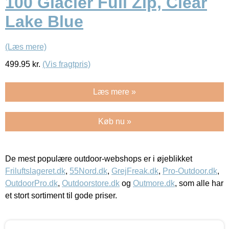
100 Glacier Full Zip, Clear
Lake Blue
(Læs mere)
499.95
kr.
(Vis fragtpris)
Læs mere »
Køb nu »
De mest populære outdoor-webshops er i øjeblikket
Friluftslageret.dk
,
55Nord.dk
,
GrejFreak.dk
,
Pro-Outdoor.dk
,
OutdoorPro.dk
,
Outdoorstore.dk
og
Outmore.dk
, som alle har
et stort sortiment til gode priser.