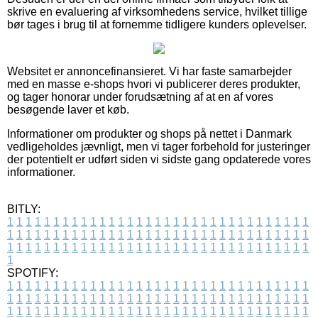
skrive en evaluering af virksomhedens service, hvilket tillige
bør tages i brug til at fornemme tidligere kunders oplevelser.
Websitet er annoncefinansieret. Vi har faste samarbejder
med en masse e-shops hvori vi publicerer deres produkter,
og tager honorar under forudsætning af at en af vores
besøgende laver et køb.
Informationer om produkter og shops på nettet i Danmark
vedligeholdes jævnligt, men vi tager forbehold for justeringer
der potentielt er udført siden vi sidste gang opdaterede vores
informationer.
BITLY:
1
1
1
1
1
1
1
1
1
1
1
1
1
1
1
1
1
1
1
1
1
1
1
1
1
1
1
1
1
1
1
1
1
1
1
1
1
1
1
1
1
1
1
1
1
1
1
1
1
1
1
1
1
1
1
1
1
1
1
1
1
1
1
1
1
1
1
1
1
1
1
1
1
1
1
1
1
1
1
1
1
1
1
1
1
1
1
1
1
1
1
1
1
1
1
1
1
1
1
1
SPOTIFY:
1
1
1
1
1
1
1
1
1
1
1
1
1
1
1
1
1
1
1
1
1
1
1
1
1
1
1
1
1
1
1
1
1
1
1
1
1
1
1
1
1
1
1
1
1
1
1
1
1
1
1
1
1
1
1
1
1
1
1
1
1
1
1
1
1
1
1
1
1
1
1
1
1
1
1
1
1
1
1
1
1
1
1
1
1
1
1
1
1
1
1
1
1
1
1
1
1
1
1