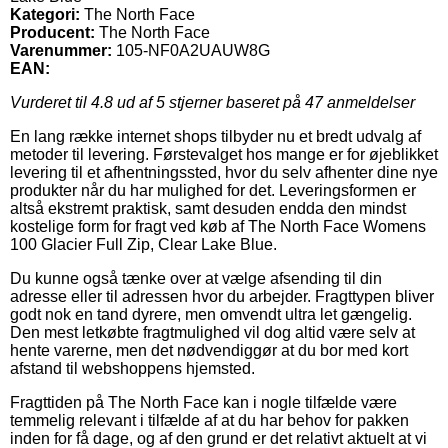
Kategori:
The North Face
Producent:
The North Face
Varenummer:
105-NF0A2UAUW8G
EAN:
Vurderet til
4.8
ud af 5 stjerner baseret på
47
anmeldelser
En lang række internet shops tilbyder nu et bredt udvalg af
metoder til levering. Førstevalget hos mange er for øjeblikket
levering til et afhentningssted, hvor du selv afhenter dine nye
produkter når du har mulighed for det. Leveringsformen er
altså ekstremt praktisk, samt desuden endda den mindst
kostelige form for fragt ved køb af The North Face Womens
100 Glacier Full Zip, Clear Lake Blue.
Du kunne også tænke over at vælge afsending til din
adresse eller til adressen hvor du arbejder. Fragttypen bliver
godt nok en tand dyrere, men omvendt ultra let gængelig.
Den mest letkøbte fragtmulighed vil dog altid være selv at
hente varerne, men det nødvendiggør at du bor med kort
afstand til webshoppens hjemsted.
Fragttiden på The North Face kan i nogle tilfælde være
temmelig relevant i tilfælde af at du har behov for pakken
inden for få dage, og af den grund er det relativt aktuelt at vi