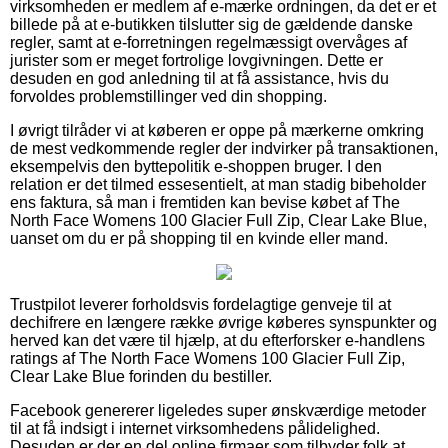
virksomheden er medlem af e-mærke ordningen, da det er et
billede på at e-butikken tilslutter sig de gældende danske
regler, samt at e-forretningen regelmæssigt overvåges af
jurister som er meget fortrolige lovgivningen. Dette er
desuden en god anledning til at få assistance, hvis du
forvoldes problemstillinger ved din shopping.
I øvrigt tilråder vi at køberen er oppe på mærkerne omkring
de mest vedkommende regler der indvirker på transaktionen,
eksempelvis den byttepolitik e-shoppen bruger. I den
relation er det tilmed essesentielt, at man stadig bibeholder
ens faktura, så man i fremtiden kan bevise købet af The
North Face Womens 100 Glacier Full Zip, Clear Lake Blue,
uanset om du er på shopping til en kvinde eller mand.
Trustpilot leverer forholdsvis fordelagtige genveje til at
dechifrere en længere række øvrige køberes synspunkter og
herved kan det være til hjælp, at du efterforsker e-handlens
ratings af The North Face Womens 100 Glacier Full Zip,
Clear Lake Blue forinden du bestiller.
Facebook genererer ligeledes super ønskværdige metoder
til at få indsigt i internet virksomhedens pålidelighed.
Desuden er der en del online firmaer som tilbyder folk at