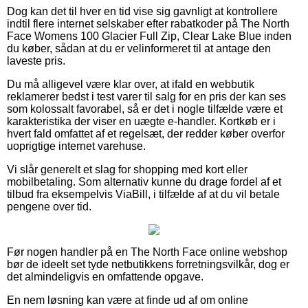
Dog kan det til hver en tid vise sig gavnligt at kontrollere
indtil flere internet selskaber efter rabatkoder på The North
Face Womens 100 Glacier Full Zip, Clear Lake Blue inden
du køber, sådan at du er velinformeret til at antage den
laveste pris.
Du må alligevel være klar over, at ifald en webbutik
reklamerer bedst i test varer til salg for en pris der kan ses
som kolossalt favorabel, så er det i nogle tilfælde være et
karakteristika der viser en uægte e-handler. Kortkøb er i
hvert fald omfattet af et regelsæt, der redder køber overfor
uoprigtige internet varehuse.
Vi slår generelt et slag for shopping med kort eller
mobilbetaling. Som alternativ kunne du drage fordel af et
tilbud fra eksempelvis ViaBill, i tilfælde af at du vil betale
pengene over tid.
Før nogen handler på en The North Face online webshop
bør de ideelt set tyde netbutikkens forretningsvilkår, dog er
det almindeligvis en omfattende opgave.
En nem løsning kan være at finde ud af om online