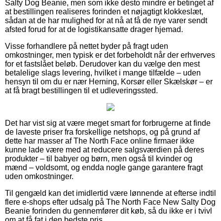
Salty Dog Beanie, men som ikke desto mindre er betinget af
at bestillingen realiseres forinden et nøjagtigt klokkeslæt,
sådan at de har mulighed for at nå at få de nye varer sendt
afsted forud for at de logistikansatte drager hjemad.
Visse forhandlere på nettet byder på fragt uden
omkostninger, men typisk er det forbeholdt når der erhverves
for et fastslået beløb. Derudover kan du vælge den mest
betalelige slags levering, hvilket i mange tilfælde – uden
hensyn til om du er nær Herning, Korsør eller Skælskør – er
at få bragt bestillingen til et udleveringssted.
Det har vist sig at være meget smart for forbrugerne at finde
de laveste priser fra forskellige netshops, og på grund af
dette har masser af The North Face online firmaer ikke
kunne lade være med at reducere salgsværdien på deres
produkter – til babyer og børn, men også til kvinder og
mænd – voldsomt, og endda nogle gange garantere fragt
uden omkostninger.
Til gengæld kan det imidlertid være lønnende at efterse indtil
flere e-shops efter udsalg på The North Face New Salty Dog
Beanie forinden du gennemfører dit køb, så du ikke er i tvivl
om at få fat i den bedste pris.