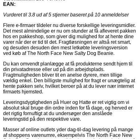
EAN:
Vurderet til
3.8
ud af 5 stjerner baseret på
10
anmeldelser
Flere e-firmaer tildeler nu diverse forskellige leveringsmidler.
Det mest almindelige er nu om stunder at få afleveret pakken
hos en pakkeshop, som giver dig mulighed for at hente dine
varer når der er tid til det. Fragtløsningen er altså ret smart,
og desuden desuden den mest letkøbte leveringsversion
ved køb af The North Face New Salty Dog Beanie.
Du kan omvendt planlægge at få produkterne sendt hjem til
din privatadresse eller ud på din arbejdsplads.
Fragtmuligheden bliver tit en anelse dyrere, men tillige
vældig enkel. Den billigste mulighed for fragt er unægtelig at
hente pakken selv, hvilket beroer på at du lever nær internet
firmaets hjemsted.
Leveringsdygtigheden på Huer og Hatte er ret vigtig om vi
absolut skal bruge din ordre inden for få dage, og herved er
det rigtig fornuftigt at du undersøger den anslåede
leveringstid på den respektive vare.
Masser af online outlets yder dag-til-dag levering på mange
af shoppens varenumre, eksempelvis The North Face New