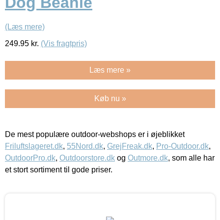
Dog Beanie
(Læs mere)
249.95
kr.
(Vis fragtpris)
Læs mere »
Køb nu »
De mest populære outdoor-webshops er i øjeblikket
Friluftslageret.dk
,
55Nord.dk
,
GrejFreak.dk
,
Pro-Outdoor.dk
,
OutdoorPro.dk
,
Outdoorstore.dk
og
Outmore.dk
, som alle har
et stort sortiment til gode priser.