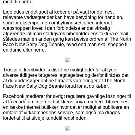
med din ordre.
Ligeledes er det godt at køber er på vagt for de mest
relevante vedtægter der kan have betydning for handlen,
som for eksempel den ombytningsrettighed internet
webshoppen lover. I den forbindelse er det virkelig
afgørende, at man stadigvæk bibeholder ens faktura e-mail,
således man en anden gang kan bevise ordren af The North
Face New Salty Dog Beanie, hvad end man skal shoppe til
en dame eller herre.
Trustpilot frembyder faktisk fine muligheder for at tyde
diverse tidligere brugeres iagttagelser og derfor tilrådes det,
at du undersøger online firmaets vurderinger af The North
Face New Salty Dog Beanie forud for at du køber.
Facebook medfører for øvrigt regulære gavnlige løsninger til
at få en idé om internet butikkens troværdighed. Tilmed ses
en række internet butikker hvor det er muligt at publicere en
omtale af virksomhedens service, som også må drages
fordel af til at afveje kundetilfredsheden.