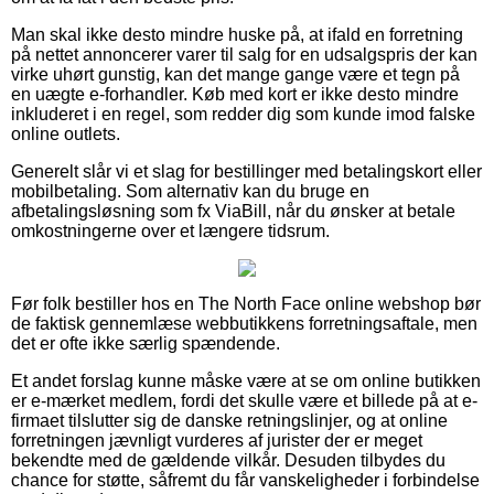
Man skal ikke desto mindre huske på, at ifald en forretning
på nettet annoncerer varer til salg for en udsalgspris der kan
virke uhørt gunstig, kan det mange gange være et tegn på
en uægte e-forhandler. Køb med kort er ikke desto mindre
inkluderet i en regel, som redder dig som kunde imod falske
online outlets.
Generelt slår vi et slag for bestillinger med betalingskort eller
mobilbetaling. Som alternativ kan du bruge en
afbetalingsløsning som fx ViaBill, når du ønsker at betale
omkostningerne over et længere tidsrum.
Før folk bestiller hos en The North Face online webshop bør
de faktisk gennemlæse webbutikkens forretningsaftale, men
det er ofte ikke særlig spændende.
Et andet forslag kunne måske være at se om online butikken
er e-mærket medlem, fordi det skulle være et billede på at e-
firmaet tilslutter sig de danske retningslinjer, og at online
forretningen jævnligt vurderes af jurister der er meget
bekendte med de gældende vilkår. Desuden tilbydes du
chance for støtte, såfremt du får vanskeligheder i forbindelse