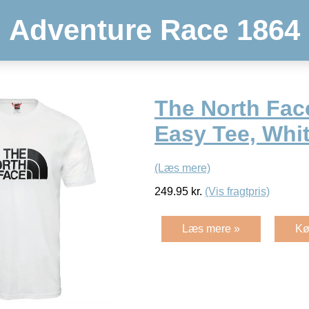
Adventure Race 1864
The North Fac
Easy Tee, Whi
(Læs mere)
249.95
kr.
(Vis fragtpris)
Læs mere »
Kø