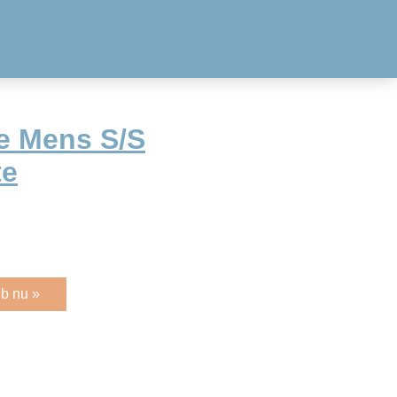
e Mens S/S
te
b nu »