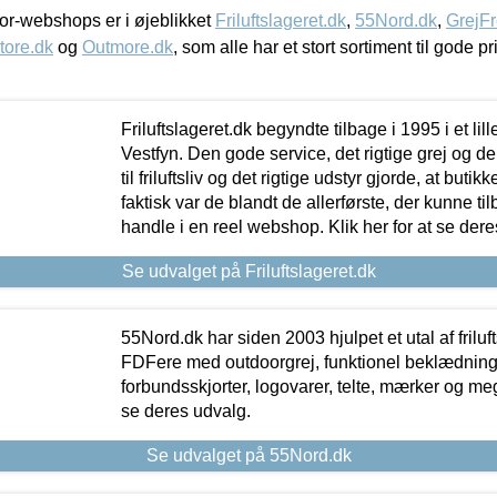
r-webshops er i øjeblikket
Friluftslageret.dk
,
55Nord.dk
,
GrejFr
tore.dk
og
Outmore.dk
, som alle har et stort sortiment til gode pr
Friluftslageret.dk begyndte tilbage i 1995 i et lil
Vestfyn. Den gode service, det rigtige grej og 
til friluftsliv og det rigtige udstyr gjorde, at buti
faktisk var de blandt de allerførste, der kunne ti
handle i en reel webshop. Klik her for at se dere
Se udvalget på Friluftslageret.dk
55Nord.dk har siden 2003 hjulpet et utal af friluf
FDFere med outdoorgrej, funktionel beklædning,
forbundsskjorter, logovarer, telte, mærker og meg
se deres udvalg.
Se udvalget på 55Nord.dk