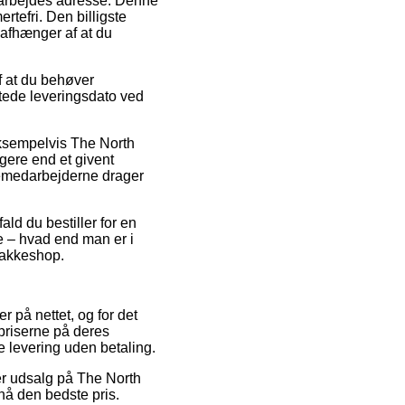
it arbejdes adresse. Denne
tefri. Den billigste
 afhænger af at du
f at du behøver
ntede leveringsdato ved
 eksempelvis The North
gere end et givent
akkemedarbejderne drager
ald du bestiller for en
 – hvad end man er i
 pakkeshop.
r på nettet, og for det
spriserne på deres
e levering uden betaling.
fter udsalg på The North
nå den bedste pris.