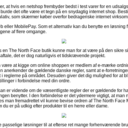
r, at hvis en netshop frembyder bedst i test varer for en udsalgs
å burde det ofte være et tegn på en snydagtig internet shop. Best
gulativ, som skærmer køber overfor bedrageriske internet virkso
øb eller MobilePay. Som et alternativ kan du benytte en løsning fra
engene af flere omgange.
s en The North Face butik kunne man for at være på den sikre s
ftale, det er dog naturligvis et tidskrævende projekt.
være at kigge om online shoppen er medlem af e-mærke ordning
len anerkender de gældende danske regler, samt at e-forretning
 i reglerne på området. Desuden giver det dig mulighed for at bl
illinger i forbindelse med din ordre.
 man er vidende om de væsentligste regler der er gældende for 
ningen benytter. I den forbindelse er det ydermere vigtigt, at man
des man fremadrettet vil kunne bevise ordren af The North Face
 du er på udkig efter produkter til en herre eller dame.
e passelige løsninger til at efterse ret mange forhenværende bru