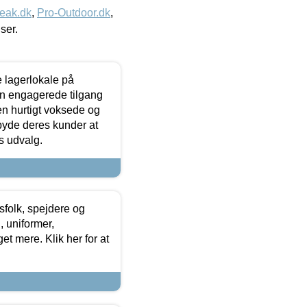
eak.dk
,
Pro-Outdoor.dk
,
iser.
le lagerlokale på
den engagerede tilgang
kken hurtigt voksede og
lbyde deres kunder at
s udvalg.
tsfolk, spejdere og
 uniformer,
et mere. Klik her for at