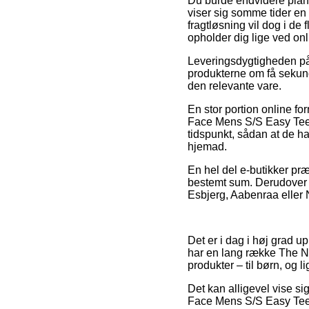
Du burde endvidere planlæ
viser sig somme tider en
fragtløsning vil dog i de
opholder dig lige ved o
Leveringsdygtigheden på 
produkterne om få sekund
den relevante vare.
En stor portion online fo
Face Mens S/S Easy Tee, 
tidspunkt, sådan at de ha
hjemad.
En hel del e-butikker præ
bestemt sum. Derudover 
Esbjerg, Aabenraa eller N
Det er i dag i høj grad up
har en lang række The No
produkter – til børn, og 
Det kan alligevel vise sig
Face Mens S/S Easy Tee, 