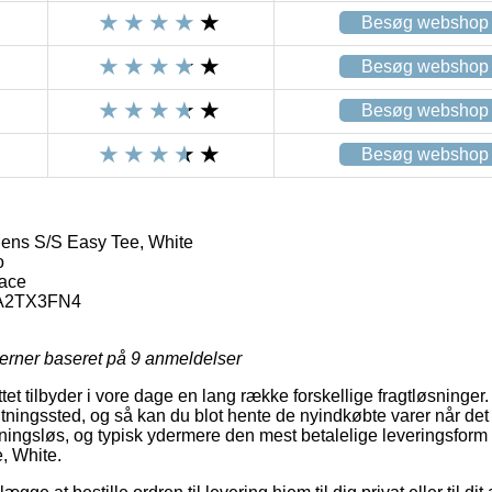
Besøg webshop
Besøg webshop
Besøg webshop
Besøg webshop
ens S/S Easy Tee, White
o
Face
A2TX3FN4
jerner baseret på
9
anmeldelser
ttet tilbyder i vore dage en lang række forskellige fragtløsninger
fhentningssted, og så kan du blot hente de nyindkøbte varer når de
ningsløs, og typisk ydermere den mest betalelige leveringsform
, White.