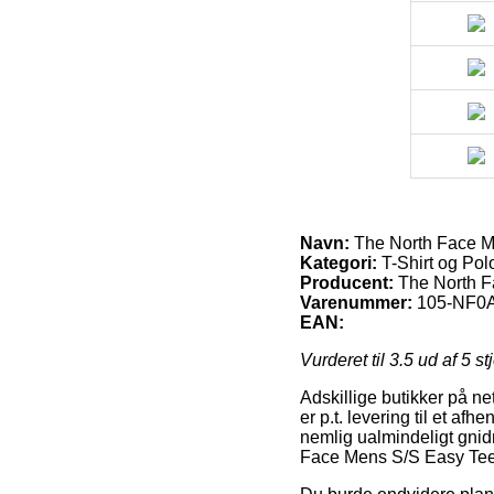
Navn:
The North Face M
Kategori:
T-Shirt og Pol
Producent:
The North 
Varenummer:
105-NF0
EAN:
Vurderet til
3.5
ud af 5 st
Adskillige butikker på ne
er p.t. levering til et a
nemlig ualmindeligt gnid
Face Mens S/S Easy Tee