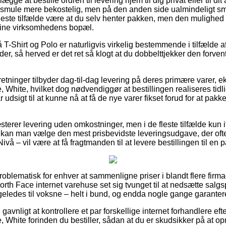
gge at bestille ordren til levering hjem til dig privat eller til d
 smule mere bekostelig, men på den anden side ualmindeligt smer
 fleste tilfælde være at du selv henter pakken, men den mulighed
nline virksomhedens bopæl.
T-Shirt og Polo er naturligvis virkelig bestemmende i tilfælde a
er, så herved er det ret så klogt at du dobbelttjekker den forve
rretninger tilbyder dag-til-dag levering på deres primære varer,
White, hvilket dog nødvendiggør at bestillingen realiseres tidli
r udsigt til at kunne nå at få de nye varer fikset forud for at p
sterer levering uden omkostninger, men i de fleste tilfælde kun if
kan man vælge den mest prisbevidste leveringsudgave, der ofte
ivå – vil være at få fragtmanden til at levere bestillingen til en
roblematisk for enhver at sammenligne priser i blandt flere firmae
rth Face internet varehuse set sig tvunget til at nedsætte salg
ligeledes til voksne – helt i bund, og endda nogle gange garanter
 gavnligt at kontrollere et par forskellige internet forhandlere e
White forinden du bestiller, sådan at du er skudsikker på at op