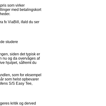
pris som virker
illinger med betalingskort
mheder.
 fx ViaBill, ifald du ser
ide studere
en, siden det typisk er
en nu og da overvåges af
ive hjulpet, såfremt du
handlen, som for eksempel
 når som helst opbevarer
 Mens S/S Easy Tee,
geres kritik og derved