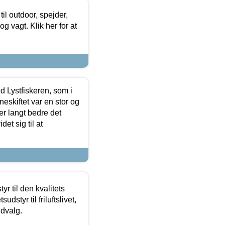
il outdoor, spejder,
 og vagt. Klik her for at
d Lystfiskeren, som i
neskiftet var en stor og
r langt bedre det
et sig til at
r til den kvalitets
dstyr til friluftslivet,
udvalg.