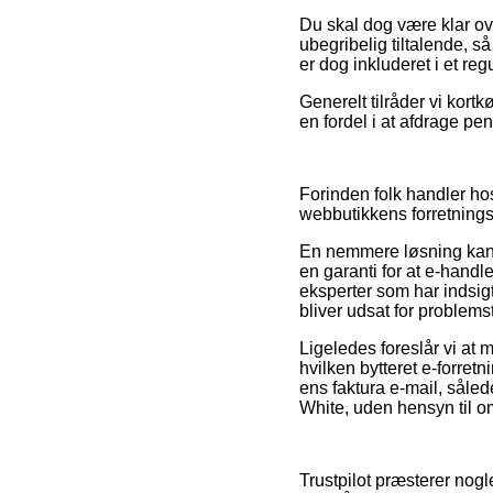
Du skal dog være klar ove
ubegribelig tiltalende, s
er dog inkluderet i et re
Generelt tilråder vi kortk
en fordel i at afdrage p
Forinden folk handler ho
webbutikkens forretningsa
En nemmere løsning kan 
en garanti for at e-hand
eksperter som har indsigt
bliver udsat for problemst
Ligeledes foreslår vi at
hvilken bytteret e-forret
ens faktura e-mail, såle
White, uden hensyn til om
Trustpilot præsterer nogl