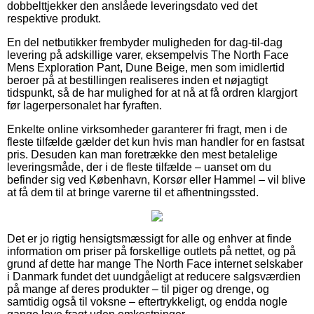
dobbelttjekker den anslåede leveringsdato ved det
respektive produkt.
En del netbutikker frembyder muligheden for dag-til-dag
levering på adskillige varer, eksempelvis The North Face
Mens Exploration Pant, Dune Beige, men som imidlertid
beroer på at bestillingen realiseres inden et nøjagtigt
tidspunkt, så de har mulighed for at nå at få ordren klargjort
før lagerpersonalet har fyraften.
Enkelte online virksomheder garanterer fri fragt, men i de
fleste tilfælde gælder det kun hvis man handler for en fastsat
pris. Desuden kan man foretrække den mest betalelige
leveringsmåde, der i de fleste tilfælde – uanset om du
befinder sig ved København, Korsør eller Hammel – vil blive
at få dem til at bringe varerne til et afhentningssted.
Det er jo rigtig hensigtsmæssigt for alle og enhver at finde
information om priser på forskellige outlets på nettet, og på
grund af dette har mange The North Face internet selskaber
i Danmark fundet det uundgåeligt at reducere salgsværdien
på mange af deres produkter – til piger og drenge, og
samtidig også til voksne – eftertrykkeligt, og endda nogle