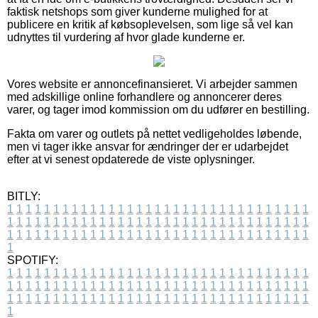
faktisk netshops som giver kunderne mulighed for at
publicere en kritik af købsoplevelsen, som lige så vel kan
udnyttes til vurdering af hvor glade kunderne er.
Vores website er annoncefinansieret. Vi arbejder sammen
med adskillige online forhandlere og annoncerer deres
varer, og tager imod kommission om du udfører en bestilling.
Fakta om varer og outlets på nettet vedligeholdes løbende,
men vi tager ikke ansvar for ændringer der er udarbejdet
efter at vi senest opdaterede de viste oplysninger.
BITLY:
1
1
1
1
1
1
1
1
1
1
1
1
1
1
1
1
1
1
1
1
1
1
1
1
1
1
1
1
1
1
1
1
1
1
1
1
1
1
1
1
1
1
1
1
1
1
1
1
1
1
1
1
1
1
1
1
1
1
1
1
1
1
1
1
1
1
1
1
1
1
1
1
1
1
1
1
1
1
1
1
1
1
1
1
1
1
1
1
1
1
1
1
1
1
1
1
1
1
1
1
SPOTIFY:
1
1
1
1
1
1
1
1
1
1
1
1
1
1
1
1
1
1
1
1
1
1
1
1
1
1
1
1
1
1
1
1
1
1
1
1
1
1
1
1
1
1
1
1
1
1
1
1
1
1
1
1
1
1
1
1
1
1
1
1
1
1
1
1
1
1
1
1
1
1
1
1
1
1
1
1
1
1
1
1
1
1
1
1
1
1
1
1
1
1
1
1
1
1
1
1
1
1
1
1