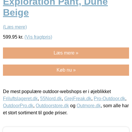
Exploration Pant, Dune
Beige
(Læs mere)
599.95
kr.
(Vis fragtpris)
Læs mere »
Køb nu »
De mest populære outdoor-webshops er i øjeblikket
Friluftslageret.dk
,
55Nord.dk
,
GrejFreak.dk
,
Pro-Outdoor.dk
,
OutdoorPro.dk
,
Outdoorstore.dk
og
Outmore.dk
, som alle har
et stort sortiment til gode priser.