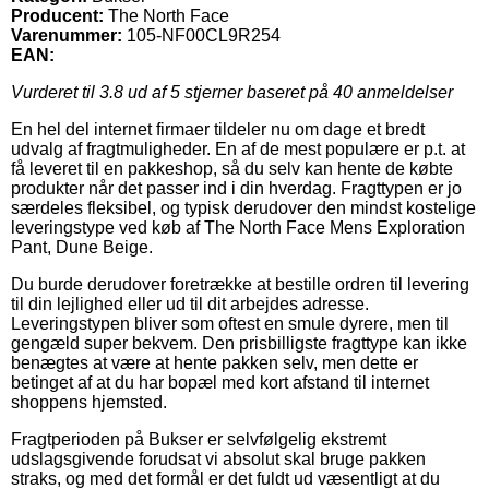
Producent:
The North Face
Varenummer:
105-NF00CL9R254
EAN:
Vurderet til
3.8
ud af 5 stjerner baseret på
40
anmeldelser
En hel del internet firmaer tildeler nu om dage et bredt
udvalg af fragtmuligheder. En af de mest populære er p.t. at
få leveret til en pakkeshop, så du selv kan hente de købte
produkter når det passer ind i din hverdag. Fragttypen er jo
særdeles fleksibel, og typisk derudover den mindst kostelige
leveringstype ved køb af The North Face Mens Exploration
Pant, Dune Beige.
Du burde derudover foretrække at bestille ordren til levering
til din lejlighed eller ud til dit arbejdes adresse.
Leveringstypen bliver som oftest en smule dyrere, men til
gengæld super bekvem. Den prisbilligste fragttype kan ikke
benægtes at være at hente pakken selv, men dette er
betinget af at du har bopæl med kort afstand til internet
shoppens hjemsted.
Fragtperioden på Bukser er selvfølgelig ekstremt
udslagsgivende forudsat vi absolut skal bruge pakken
straks, og med det formål er det fuldt ud væsentligt at du