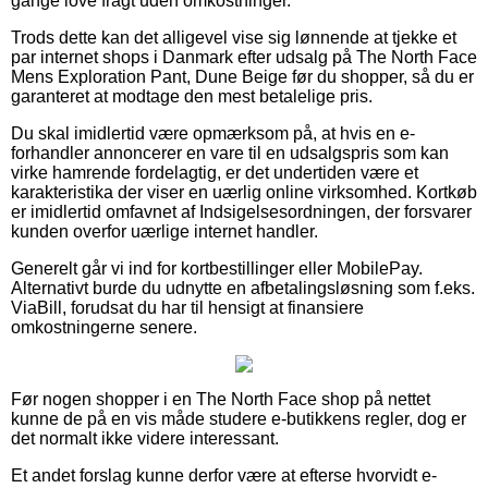
gange love fragt uden omkostninger.
Trods dette kan det alligevel vise sig lønnende at tjekke et
par internet shops i Danmark efter udsalg på The North Face
Mens Exploration Pant, Dune Beige før du shopper, så du er
garanteret at modtage den mest betalelige pris.
Du skal imidlertid være opmærksom på, at hvis en e-
forhandler annoncerer en vare til en udsalgspris som kan
virke hamrende fordelagtig, er det undertiden være et
karakteristika der viser en uærlig online virksomhed. Kortkøb
er imidlertid omfavnet af Indsigelsesordningen, der forsvarer
kunden overfor uærlige internet handler.
Generelt går vi ind for kortbestillinger eller MobilePay.
Alternativt burde du udnytte en afbetalingsløsning som f.eks.
ViaBill, forudsat du har til hensigt at finansiere
omkostningerne senere.
Før nogen shopper i en The North Face shop på nettet
kunne de på en vis måde studere e-butikkens regler, dog er
det normalt ikke videre interessant.
Et andet forslag kunne derfor være at efterse hvorvidt e-