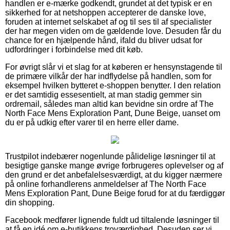
handlen er e-mærke godkendt, grundet at det typisk er en
sikkerhed for at netshoppen accepterer de danske love,
foruden at internet selskabet af og til ses til af specialister
der har megen viden om de gældende love. Desuden får du
chance for en hjælpende hånd, ifald du bliver udsat for
udfordringer i forbindelse med dit køb.
For øvrigt slår vi et slag for at køberen er hensynstagende til
de primære vilkår der har indflydelse på handlen, som for
eksempel hvilken bytteret e-shoppen benytter. I den relation
er det samtidig essesentielt, at man stadig gemmer sin
ordremail, således man altid kan bevidne sin ordre af The
North Face Mens Exploration Pant, Dune Beige, uanset om
du er på udkig efter varer til en herre eller dame.
Trustpilot indebærer nogenlunde pålidelige løsninger til at
besigtige ganske mange øvrige forbrugeres oplevelser og af
den grund er det anbefalelsesværdigt, at du kigger nærmere
på online forhandlerens anmeldelser af The North Face
Mens Exploration Pant, Dune Beige forud for at du færdiggør
din shopping.
Facebook medfører lignende fuldt ud tiltalende løsninger til
at få en idé om e-butikkens troværdighed. Desuden ser vi