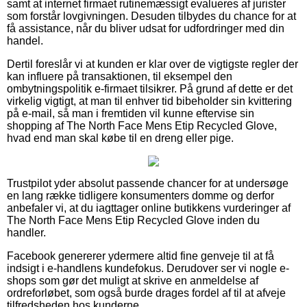
samt at internet firmaet rutinemæssigt evalueres af jurister
som forstår lovgivningen. Desuden tilbydes du chance for at
få assistance, når du bliver udsat for udfordringer med din
handel.
Dertil foreslår vi at kunden er klar over de vigtigste regler der
kan influere på transaktionen, til eksempel den
ombytningspolitik e-firmaet tilsikrer. På grund af dette er det
virkelig vigtigt, at man til enhver tid bibeholder sin kvittering
på e-mail, så man i fremtiden vil kunne eftervise sin
shopping af The North Face Mens Etip Recycled Glove,
hvad end man skal købe til en dreng eller pige.
Trustpilot yder absolut passende chancer for at undersøge
en lang række tidligere konsumenters domme og derfor
anbefaler vi, at du iagttager online butikkens vurderinger af
The North Face Mens Etip Recycled Glove inden du
handler.
Facebook genererer ydermere altid fine genveje til at få
indsigt i e-handlens kundefokus. Derudover ser vi nogle e-
shops som gør det muligt at skrive en anmeldelse af
ordreforløbet, som også burde drages fordel af til at afveje
tilfredsheden hos kunderne.