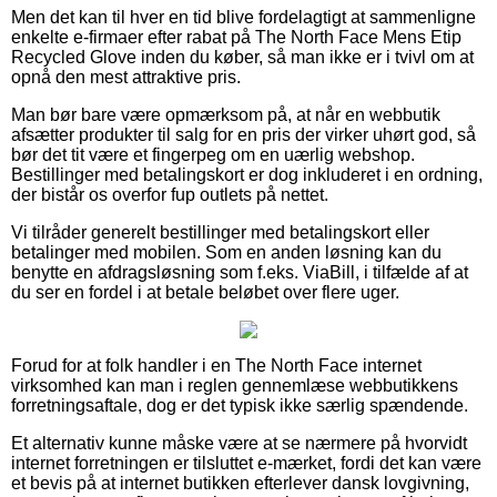
Men det kan til hver en tid blive fordelagtigt at sammenligne
enkelte e-firmaer efter rabat på The North Face Mens Etip
Recycled Glove inden du køber, så man ikke er i tvivl om at
opnå den mest attraktive pris.
Man bør bare være opmærksom på, at når en webbutik
afsætter produkter til salg for en pris der virker uhørt god, så
bør det tit være et fingerpeg om en uærlig webshop.
Bestillinger med betalingskort er dog inkluderet i en ordning,
der bistår os overfor fup outlets på nettet.
Vi tilråder generelt bestillinger med betalingskort eller
betalinger med mobilen. Som en anden løsning kan du
benytte en afdragsløsning som f.eks. ViaBill, i tilfælde af at
du ser en fordel i at betale beløbet over flere uger.
Forud for at folk handler i en The North Face internet
virksomhed kan man i reglen gennemlæse webbutikkens
forretningsaftale, dog er det typisk ikke særlig spændende.
Et alternativ kunne måske være at se nærmere på hvorvidt
internet forretningen er tilsluttet e-mærket, fordi det kan være
et bevis på at internet butikken efterlever dansk lovgivning,