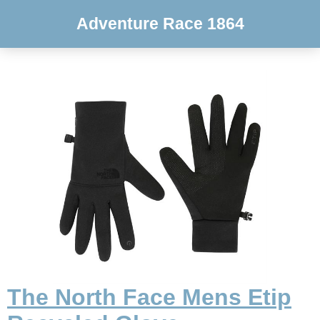
Adventure Race 1864
The North Face Mens Etip