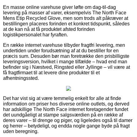
En masse online varehuse giver løfte om dag-til-dag
levering på masser af varer, eksempelvis The North Face
Mens Etip Recycled Glove, men som trods alt påkræver at
bestillingen placeres forinden et konkret tidspunkt, således
at de kan nå at få produktet afsted forinden
logistikpersonalet har fyraften.
En række internet varehuse tilbyder fragtfri levering, men
undertiden under forudsætning af at du bestiller for en
præcis sum. Desuden bør man foretrække den prisbilligste
leveringsversion, hvilket i mange tilfælde – hvad end man
befinder sig i Næstved, Ringsted eller Jyllinge – vil være at
få fragtfirmaet til at levere dine produkter til et
afhentningssted.
Det har vist sig at være temmelig enkelt for alle at finde
information om priser hos diverse online outlets, og derved
har adskillige The North Face internet foretagender fundet
det uundgåeligt at stampe salgsværdien på en række af
deres varer – til drenge og piger, og ligeledes også til damer
og herrer – betydeligt, og endda nogle gange byde på fragt
uden beregning.