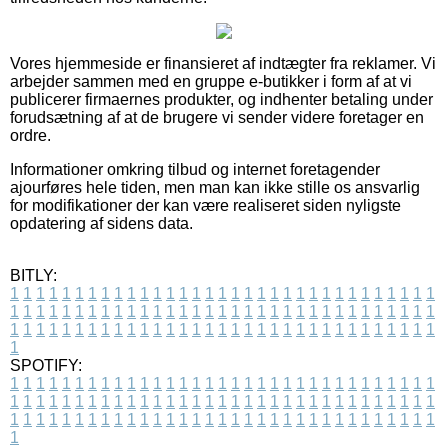
Vores hjemmeside er finansieret af indtægter fra reklamer. Vi
arbejder sammen med en gruppe e-butikker i form af at vi
publicerer firmaernes produkter, og indhenter betaling under
forudsætning af at de brugere vi sender videre foretager en
ordre.
Informationer omkring tilbud og internet foretagender
ajourføres hele tiden, men man kan ikke stille os ansvarlig
for modifikationer der kan være realiseret siden nyligste
opdatering af sidens data.
BITLY:
1
1
1
1
1
1
1
1
1
1
1
1
1
1
1
1
1
1
1
1
1
1
1
1
1
1
1
1
1
1
1
1
1
1
1
1
1
1
1
1
1
1
1
1
1
1
1
1
1
1
1
1
1
1
1
1
1
1
1
1
1
1
1
1
1
1
1
1
1
1
1
1
1
1
1
1
1
1
1
1
1
1
1
1
1
1
1
1
1
1
1
1
1
1
1
1
1
1
1
1
SPOTIFY:
1
1
1
1
1
1
1
1
1
1
1
1
1
1
1
1
1
1
1
1
1
1
1
1
1
1
1
1
1
1
1
1
1
1
1
1
1
1
1
1
1
1
1
1
1
1
1
1
1
1
1
1
1
1
1
1
1
1
1
1
1
1
1
1
1
1
1
1
1
1
1
1
1
1
1
1
1
1
1
1
1
1
1
1
1
1
1
1
1
1
1
1
1
1
1
1
1
1
1
1