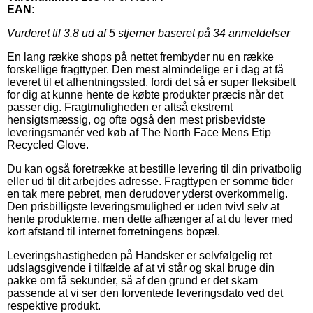
EAN:
Vurderet til
3.8
ud af 5 stjerner baseret på
34
anmeldelser
En lang række shops på nettet frembyder nu en række
forskellige fragttyper. Den mest almindelige er i dag at få
leveret til et afhentningssted, fordi det så er super fleksibelt
for dig at kunne hente de købte produkter præcis når det
passer dig. Fragtmuligheden er altså ekstremt
hensigtsmæssig, og ofte også den mest prisbevidste
leveringsmanér ved køb af The North Face Mens Etip
Recycled Glove.
Du kan også foretrække at bestille levering til din privatbolig
eller ud til dit arbejdes adresse. Fragttypen er somme tider
en tak mere pebret, men derudover yderst overkommelig.
Den prisbilligste leveringsmulighed er uden tvivl selv at
hente produkterne, men dette afhænger af at du lever med
kort afstand til internet forretningens bopæl.
Leveringshastigheden på Handsker er selvfølgelig ret
udslagsgivende i tilfælde af at vi står og skal bruge din
pakke om få sekunder, så af den grund er det skam
passende at vi ser den forventede leveringsdato ved det
respektive produkt.