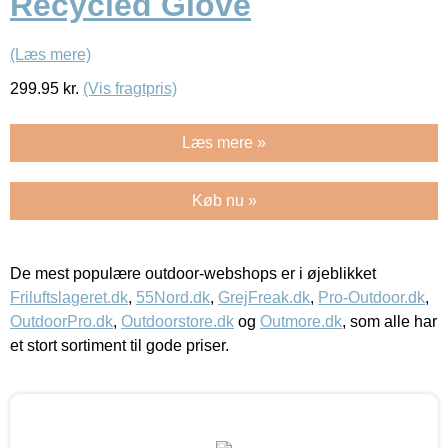
Recycled Glove
(Læs mere)
299.95
kr.
(Vis fragtpris)
Læs mere »
Køb nu »
De mest populære outdoor-webshops er i øjeblikket
Friluftslageret.dk
,
55Nord.dk
,
GrejFreak.dk
,
Pro-Outdoor.dk
,
OutdoorPro.dk
,
Outdoorstore.dk
og
Outmore.dk
, som alle har
et stort sortiment til gode priser.