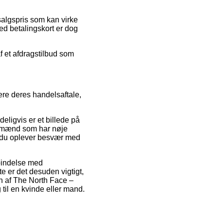
salgspris som kan virke
ed betalingskort er dog
f et afdragstilbud som
re deres handelsaftale,
eligvis er et billede på
fagmænd som har nøje
idt du oplever besvær med
rbindelse med
te er det desuden vigtigt,
en af The North Face –
il en kvinde eller mand.