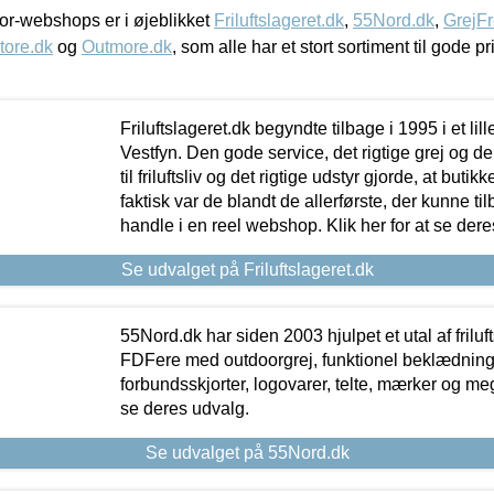
r-webshops er i øjeblikket
Friluftslageret.dk
,
55Nord.dk
,
GrejFr
tore.dk
og
Outmore.dk
, som alle har et stort sortiment til gode pr
Friluftslageret.dk begyndte tilbage i 1995 i et lil
Vestfyn. Den gode service, det rigtige grej og 
til friluftsliv og det rigtige udstyr gjorde, at buti
faktisk var de blandt de allerførste, der kunne ti
handle i en reel webshop. Klik her for at se dere
Se udvalget på Friluftslageret.dk
55Nord.dk har siden 2003 hjulpet et utal af friluf
FDFere med outdoorgrej, funktionel beklædning,
forbundsskjorter, logovarer, telte, mærker og meg
se deres udvalg.
Se udvalget på 55Nord.dk