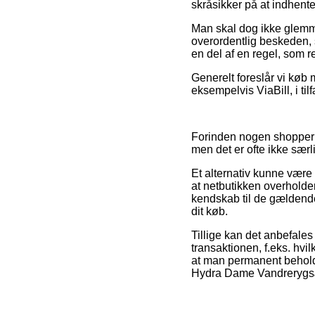
skråsikker på at indhente 
Man skal dog ikke glemme,
overordentlig beskeden, 
en del af en regel, som 
Generelt foreslår vi køb 
eksempelvis ViaBill, i til
Forinden nogen shopper p
men det er ofte ikke sæ
Et alternativ kunne være 
at netbutikken overholde
kendskab til de gældende 
dit køb.
Tillige kan det anbefales
transaktionen, f.eks. hvil
at man permanent beholde
Hydra Dame Vandrerygsæk