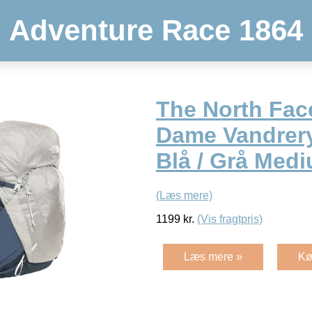
Adventure Race 1864
The North Fac
Dame Vandrer
Blå / Grå Medi
(Læs mere)
1199
kr.
(Vis fragtpris)
Læs mere »
Kø