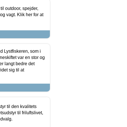
il outdoor, spejder,
 og vagt. Klik her for at
d Lystfiskeren, som i
neskiftet var en stor og
r langt bedre det
et sig til at
r til den kvalitets
dstyr til friluftslivet,
udvalg.