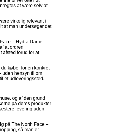
enne bliver ofte lidt
nægtes at være selv at
re virkelig relevant i
uelt at man undersøger det
th Face – Hydra Dame
f at ordren
 afsted forud for at
 du køber for en konkret
 – uden hensyn til om
til et udleveringssted.
rehuse, og af den grund
serne på deres produkter
præstere levering uden
alg på The North Face –
hopping, så man er