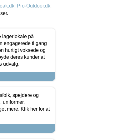
eak.dk
,
Pro-Outdoor.dk
,
iser.
le lagerlokale på
den engagerede tilgang
kken hurtigt voksede og
lbyde deres kunder at
s udvalg.
tsfolk, spejdere og
 uniformer,
et mere. Klik her for at