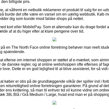
den billigste pris.
 at såfremt en netbutik reklamerer et produkt til salg for en ud
så burde det ofte være en varsel om en uærlig webbutik. Køb m
redder dig som kunde imod falske shops på nettet.
med kort eller MobilePay. Som et alternativ kan du drage fordel a
fælde af at du higer efter at klare pengene over tid.
å en The North Face online forretning behøver man reelt stude
rlig spændende.
at efterse om internet shoppen er støttet af e-mærket, som almind
r de danske regler, og at online webshoppen ofte efterses af 
love. Dette er en god lejlighed til at blive assisteret, for så v
 at køber er obs på de grundlæggende vilkår der spiller ind i fo
ken returrettighed online forretningen garanterer. På grund af det
r ens kvittering, så man til enhver tid vil kunne vidne om ordr
 38L Blå / Grå Medium / Large, hvad end man er på shopping t