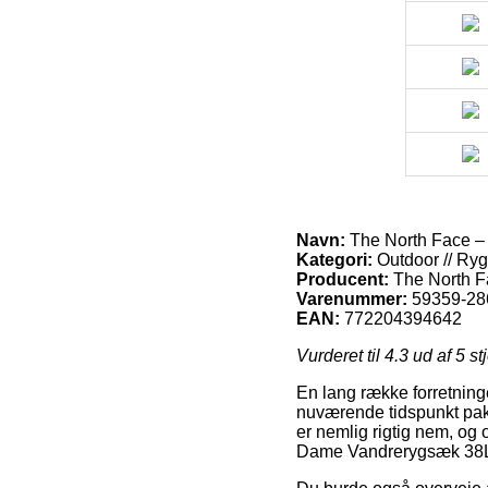
Navn:
The North Face –
Kategori:
Outdoor // Ry
Producent:
The North 
Varenummer:
59359-28
EAN:
772204394642
Vurderet til
4.3
ud af 5 st
En lang række forretning
nuværende tidspunkt pak
er nemlig rigtig nem, og
Dame Vandrerygsæk 38L 