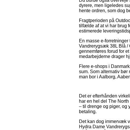
Du burde også overveje at 
dyrere, men ligeledes su
hente ordren, som dog be
Fragtperioden på Outdoor
tilfælde af at vi har bru
estimerede leveringstids
En masse e-forretninger 
Vandrerygsæk 38L Blå / 
gennemføres forud for et 
medarbejderne drager h
Flere e-shops i Danmark 
sum. Som alternativ bør m
man bor i Aalborg, Aabenra
Det er efterhånden virkel
har en hel del The North
– til drenge og piger, og
betaling.
Det kan dog immervæk vær
Hydra Dame Vandrerygsæk