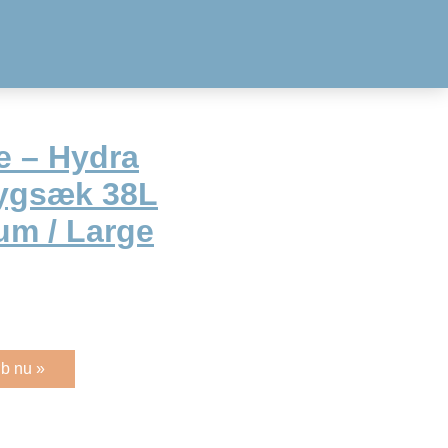
e – Hydra
ygsæk 38L
um / Large
b nu »