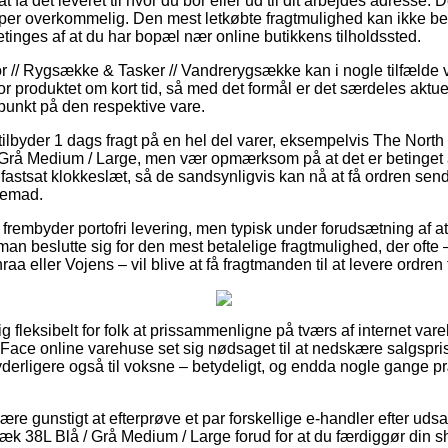
få det leveret til hvor du bor eller ud til dit arbejdes adresse. D
per overkommelig. Den mest letkøbte fragtmulighed kan ikke be
tinges af at du har bopæl nær online butikkens tilholdssted.
 // Rygsække & Tasker // Vandrerygsække kan i nogle tilfælde væ
g for produktet om kort tid, så med det formål er det særdeles akt
punkt på den respektive vare.
tilbyder 1 dags fragt på en hel del varer, eksempelvis The Nor
Grå Medium / Large, men vær opmærksom på at det er betinget a
fastsat klokkeslæt, så de sandsynligvis kan nå at få ordren sendt
jemad.
frembyder portofri levering, men typisk under forudsætning af at
an beslutte sig for den mest betalelige fragtmulighed, der ofte
a eller Vojens – vil blive at få fragtmanden til at levere ordren 
ig fleksibelt for folk at prissammenligne på tværs af internet va
 Face online varehuse set sig nødsaget til at nedskære salgspri
 yderligere også til voksne – betydeligt, og endda nogle gange 
e gunstigt at efterprøve et par forskellige e-handler efter uds
 38L Blå / Grå Medium / Large forud for at du færdiggør din s