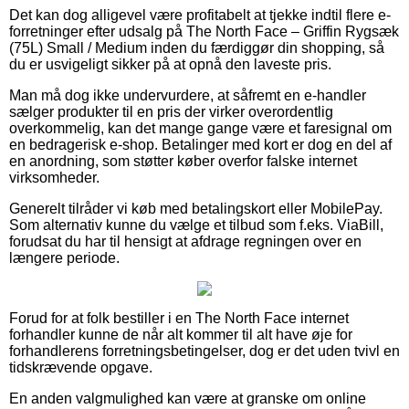
Det kan dog alligevel være profitabelt at tjekke indtil flere e-
forretninger efter udsalg på The North Face – Griffin Rygsæk
(75L) Small / Medium inden du færdiggør din shopping, så
du er usvigeligt sikker på at opnå den laveste pris.
Man må dog ikke undervurdere, at såfremt en e-handler
sælger produkter til en pris der virker overordentlig
overkommelig, kan det mange gange være et faresignal om
en bedragerisk e-shop. Betalinger med kort er dog en del af
en anordning, som støtter køber overfor falske internet
virksomheder.
Generelt tilråder vi køb med betalingskort eller MobilePay.
Som alternativ kunne du vælge et tilbud som f.eks. ViaBill,
forudsat du har til hensigt at afdrage regningen over en
længere periode.
Forud for at folk bestiller i en The North Face internet
forhandler kunne de når alt kommer til alt have øje for
forhandlerens forretningsbetingelser, dog er det uden tvivl en
tidskrævende opgave.
En anden valgmulighed kan være at granske om online