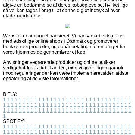
afgive en bedømmelse af deres købsoplevelse, hvilket lige
så vel kan tages i brug til at danne dig et indtryk af hvor
glade kunderne er.
Websitet er annoncefinansieret. Vi har samarbejdsaftaler
med adskillige online shops i Danmark og promoverer
butikkernes produkter, og opnår betaling når en bruger fra
vores hjemmeside gennemfører et køb.
Anvisninger vedrørende produkter og online butikker
vedligeholdes fra tid til anden, men vi giver ingen garanti
imod reguleringer der kan være implementeret siden sidste
opdatering af de viste informationer.
BITLY:
1
1
1
1
1
1
1
1
1
1
1
1
1
1
1
1
1
1
1
1
1
1
1
1
1
1
1
1
1
1
1
1
1
1
1
1
1
1
1
1
1
1
1
1
1
1
1
1
1
1
1
1
1
1
1
1
1
1
1
1
1
1
1
1
1
1
1
1
1
1
1
1
1
1
1
1
1
1
1
1
1
1
1
1
1
1
1
1
1
1
1
1
1
1
1
1
1
1
1
1
SPOTIFY:
1
1
1
1
1
1
1
1
1
1
1
1
1
1
1
1
1
1
1
1
1
1
1
1
1
1
1
1
1
1
1
1
1
1
1
1
1
1
1
1
1
1
1
1
1
1
1
1
1
1
1
1
1
1
1
1
1
1
1
1
1
1
1
1
1
1