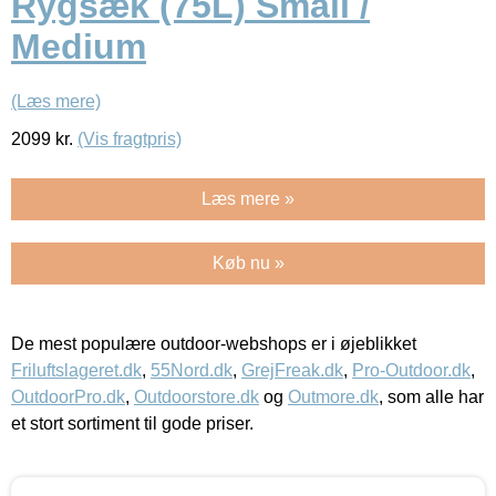
Rygsæk (75L) Small /
Medium
(Læs mere)
2099
kr.
(Vis fragtpris)
Læs mere »
Køb nu »
De mest populære outdoor-webshops er i øjeblikket
Friluftslageret.dk
,
55Nord.dk
,
GrejFreak.dk
,
Pro-Outdoor.dk
,
OutdoorPro.dk
,
Outdoorstore.dk
og
Outmore.dk
, som alle har
et stort sortiment til gode priser.