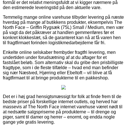
formål er det relativt meningsfuldt at vi kigger nærmere på
den estimerede leveringstid på den aktuelle vare.
Temmelig mange online varehuse tilbyder levering på næste
hverdag på mange af butikkens produkter, eksempelvis The
North Face – Griffin Rygsæk (75L) Small / Medium, men vær
på vagt da det påkræver at handlen gemmenføres før et
konkret klokkeslæt, så de garanteret kan nå at få varen hen
til fragtfirmaet forinden logistikmedarbejderne får fri.
Enkelte online selskaber frembyder fragtfri levering, men
undertiden under forudsætning af at du aftager for et
fastslået beløb. Som alternativ skal du gribe den prisbilligste
fragttype, som i de fleste tilfælde – hvad end man befinder
sig nær Næstved, Hjørring eller Ebeltoft – vil blive at få
fragtfirmaet til at bringe produkterne til en pakkeshop.
Det er i høj grad hensigtsmæssigt for folk at finde frem til de
bedste priser på forskellige internet outlets, og herved har
massevis af The North Face internet varehuse været nødt til
at nedsætte salgspriserne på produkterne – til drenge og
piger, samt til damer og herrer – enormt, og endda nogle
gange yde gratis levering.