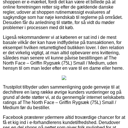
shoppen er e-mærket, fordi det kan være et billede på at
online forretningen retter sig efter de gældende danske
regler, udover at shoppen rutinemæssigt evalueres af
sagkyndige som har nøje kendskab til reglerne på området.
Desuden får du anledning til støtte, for så vidt du møder
problemer i processen med dit køb.
Ligeså rekommanderer vi at køberen er sat ind i de mest
basale vilkår der kan have indflydelse på transaktionen, for
eksempel hvilken returrettighed butikken lover. I den relation
er det virkelig vigtigt, at man altid opbevarer ens kvittering,
således man senere vil kunne påvise bestillingen af The
North Face – Griffin Rygsæk (75L) Small / Medium, uden
hensyn til om man leder efter en vare til en dame eller herre.
Trustpilot tilbyder uden sammenligning gode genveje til at
dechifrere en lang række øvrige kunders vurderinger og på
grund af dette støtter vi, at du gennemgår internet selskabets
ratings af The North Face – Griffin Rygsæk (75L) Small /
Medium før du bestiller.
Facebook præsterer ydermere altid troværdige chancer for at
få et kig ind i e-forhandlerens kundetilfredshed. Derudover
ses en del shops på nettet som giver folk mulighed for at