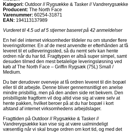
Kategori:
Outdoor // Rygsække & Tasker // Vandrerygsække
Producent:
The North Face
Varenummer:
60254-31871
EAN:
194113137989
Vurderet til
4.5
ud af 5 stjerner baseret på
42
anmeldelser
En hel del internet virksomheder tildeler nu om stunder flere
leveringsformer. En af de mest anvendte er efterhånden at få
leveret til et udleveringssted, så du nemt selv kan hente
ordren når du har tid. Fragttypen er altså super simpel, samt
desuden tilmed den mest betalelige leveringsløsning ved
køb af The North Face – Griffin Rygsæk (75L) Small /
Medium.
Du bør derudover overveje at få ordren leveret til din bopæl
eller til dit arbejde. Denne bliver gennemsnitligt en anelse
mindre prisbillig, men på den anden side ret bekvem. Den
prisbilligste fragtform vil dog altid vise sig at være selv at
hente pakken, hvilket beroer på at du har bopæl i kort
afstand af internet virksomhedens arbejdslager.
Fragttiden på Outdoor // Rygsække & Tasker //
Vandrerygsække kan vise sig at være ualmindeligt
væsentlig når vi skal bruge ordren om kort tid, og med det