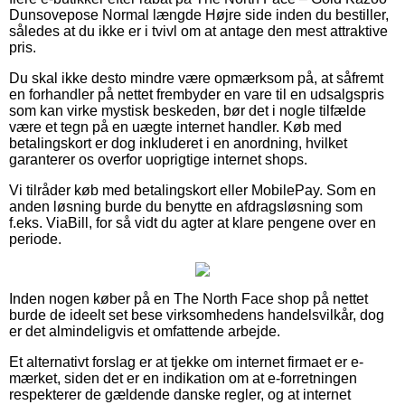
Dunsovepose Normal længde Højre side inden du bestiller,
således at du ikke er i tvivl om at antage den mest attraktive
pris.
Du skal ikke desto mindre være opmærksom på, at såfremt
en forhandler på nettet frembyder en vare til en udsalgspris
som kan virke mystisk beskeden, bør det i nogle tilfælde
være et tegn på en uægte internet handler. Køb med
betalingskort er dog inkluderet i en anordning, hvilket
garanterer os overfor uoprigtige internet shops.
Vi tilråder køb med betalingskort eller MobilePay. Som en
anden løsning burde du benytte en afdragsløsning som
f.eks. ViaBill, for så vidt du agter at klare pengene over en
periode.
Inden nogen køber på en The North Face shop på nettet
burde de ideelt set bese virksomhedens handelsvilkår, dog
er det almindeligvis et omfattende arbejde.
Et alternativt forslag er at tjekke om internet firmaet er e-
mærket, siden det er en indikation om at e-forretningen
respekterer de gældende danske regler, og at internet