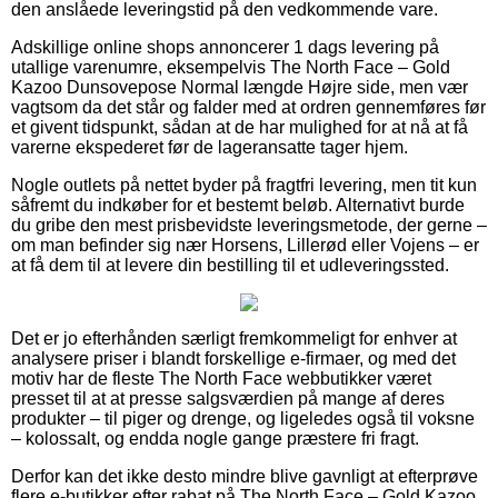
den anslåede leveringstid på den vedkommende vare.
Adskillige online shops annoncerer 1 dags levering på
utallige varenumre, eksempelvis The North Face – Gold
Kazoo Dunsovepose Normal længde Højre side, men vær
vagtsom da det står og falder med at ordren gennemføres før
et givent tidspunkt, sådan at de har mulighed for at nå at få
varerne ekspederet før de lageransatte tager hjem.
Nogle outlets på nettet byder på fragtfri levering, men tit kun
såfremt du indkøber for et bestemt beløb. Alternativt burde
du gribe den mest prisbevidste leveringsmetode, der gerne –
om man befinder sig nær Horsens, Lillerød eller Vojens – er
at få dem til at levere din bestilling til et udleveringssted.
Det er jo efterhånden særligt fremkommeligt for enhver at
analysere priser i blandt forskellige e-firmaer, og med det
motiv har de fleste The North Face webbutikker været
presset til at at presse salgsværdien på mange af deres
produkter – til piger og drenge, og ligeledes også til voksne
– kolossalt, og endda nogle gange præstere fri fragt.
Derfor kan det ikke desto mindre blive gavnligt at efterprøve
flere e-butikker efter rabat på The North Face – Gold Kazoo