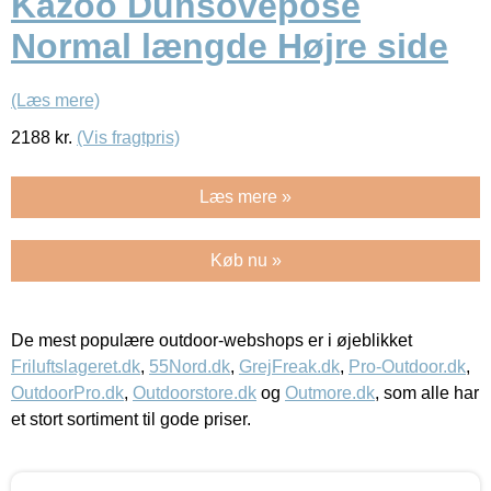
Kazoo Dunsovepose
Normal længde Højre side
(Læs mere)
2188
kr.
(Vis fragtpris)
Læs mere »
Køb nu »
De mest populære outdoor-webshops er i øjeblikket
Friluftslageret.dk
,
55Nord.dk
,
GrejFreak.dk
,
Pro-Outdoor.dk
,
OutdoorPro.dk
,
Outdoorstore.dk
og
Outmore.dk
, som alle har
et stort sortiment til gode priser.