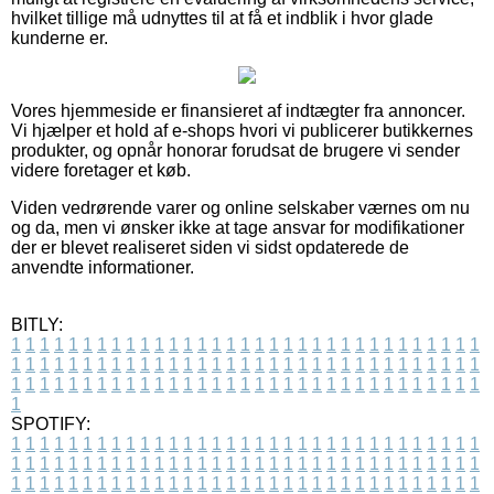
hvilket tillige må udnyttes til at få et indblik i hvor glade
kunderne er.
Vores hjemmeside er finansieret af indtægter fra annoncer.
Vi hjælper et hold af e-shops hvori vi publicerer butikkernes
produkter, og opnår honorar forudsat de brugere vi sender
videre foretager et køb.
Viden vedrørende varer og online selskaber værnes om nu
og da, men vi ønsker ikke at tage ansvar for modifikationer
der er blevet realiseret siden vi sidst opdaterede de
anvendte informationer.
BITLY:
1
1
1
1
1
1
1
1
1
1
1
1
1
1
1
1
1
1
1
1
1
1
1
1
1
1
1
1
1
1
1
1
1
1
1
1
1
1
1
1
1
1
1
1
1
1
1
1
1
1
1
1
1
1
1
1
1
1
1
1
1
1
1
1
1
1
1
1
1
1
1
1
1
1
1
1
1
1
1
1
1
1
1
1
1
1
1
1
1
1
1
1
1
1
1
1
1
1
1
1
SPOTIFY:
1
1
1
1
1
1
1
1
1
1
1
1
1
1
1
1
1
1
1
1
1
1
1
1
1
1
1
1
1
1
1
1
1
1
1
1
1
1
1
1
1
1
1
1
1
1
1
1
1
1
1
1
1
1
1
1
1
1
1
1
1
1
1
1
1
1
1
1
1
1
1
1
1
1
1
1
1
1
1
1
1
1
1
1
1
1
1
1
1
1
1
1
1
1
1
1
1
1
1