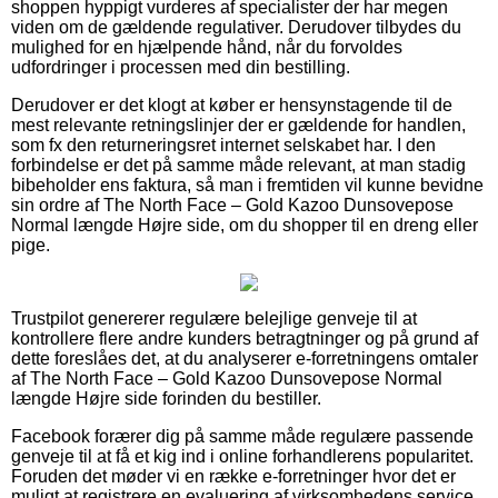
shoppen hyppigt vurderes af specialister der har megen
viden om de gældende regulativer. Derudover tilbydes du
mulighed for en hjælpende hånd, når du forvoldes
udfordringer i processen med din bestilling.
Derudover er det klogt at køber er hensynstagende til de
mest relevante retningslinjer der er gældende for handlen,
som fx den returneringsret internet selskabet har. I den
forbindelse er det på samme måde relevant, at man stadig
bibeholder ens faktura, så man i fremtiden vil kunne bevidne
sin ordre af The North Face – Gold Kazoo Dunsovepose
Normal længde Højre side, om du shopper til en dreng eller
pige.
Trustpilot genererer regulære belejlige genveje til at
kontrollere flere andre kunders betragtninger og på grund af
dette foreslåes det, at du analyserer e-forretningens omtaler
af The North Face – Gold Kazoo Dunsovepose Normal
længde Højre side forinden du bestiller.
Facebook forærer dig på samme måde regulære passende
genveje til at få et kig ind i online forhandlerens popularitet.
Foruden det møder vi en række e-forretninger hvor det er
muligt at registrere en evaluering af virksomhedens service,