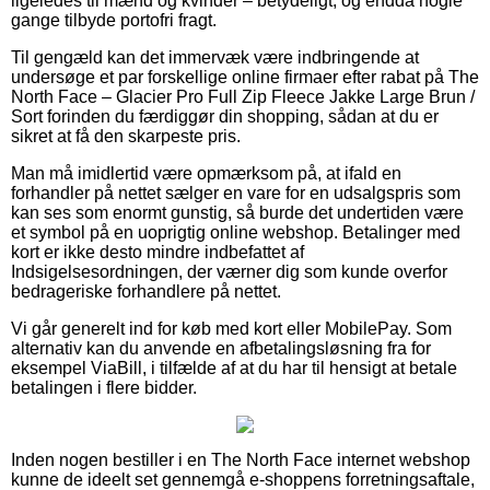
ligeledes til mænd og kvinder – betydeligt, og endda nogle
gange tilbyde portofri fragt.
Til gengæld kan det immervæk være indbringende at
undersøge et par forskellige online firmaer efter rabat på The
North Face – Glacier Pro Full Zip Fleece Jakke Large Brun /
Sort forinden du færdiggør din shopping, sådan at du er
sikret at få den skarpeste pris.
Man må imidlertid være opmærksom på, at ifald en
forhandler på nettet sælger en vare for en udsalgspris som
kan ses som enormt gunstig, så burde det undertiden være
et symbol på en uoprigtig online webshop. Betalinger med
kort er ikke desto mindre indbefattet af
Indsigelsesordningen, der værner dig som kunde overfor
bedrageriske forhandlere på nettet.
Vi går generelt ind for køb med kort eller MobilePay. Som
alternativ kan du anvende en afbetalingsløsning fra for
eksempel ViaBill, i tilfælde af at du har til hensigt at betale
betalingen i flere bidder.
Inden nogen bestiller i en The North Face internet webshop
kunne de ideelt set gennemgå e-shoppens forretningsaftale,