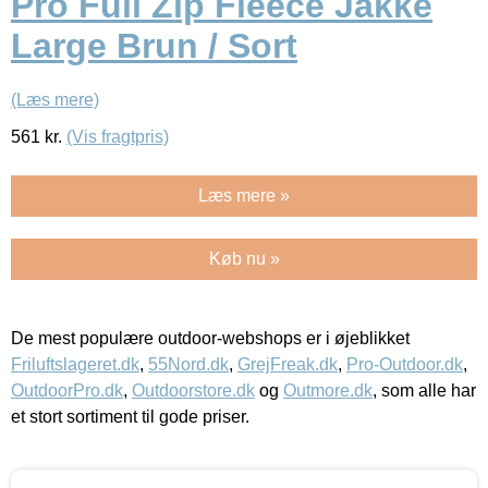
Pro Full Zip Fleece Jakke
Large Brun / Sort
(Læs mere)
561
kr.
(Vis fragtpris)
Læs mere »
Køb nu »
De mest populære outdoor-webshops er i øjeblikket
Friluftslageret.dk
,
55Nord.dk
,
GrejFreak.dk
,
Pro-Outdoor.dk
,
OutdoorPro.dk
,
Outdoorstore.dk
og
Outmore.dk
, som alle har
et stort sortiment til gode priser.