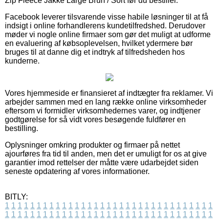
Zip Fleece Jakke Large Brun / Sort før du bestiller.
Facebook leverer tilsvarende visse habile løsninger til at få
indsigt i online forhandlerens kundetilfredshed. Derudover
møder vi nogle online firmaer som gør det muligt at udforme
en evaluering af købsoplevelsen, hvilket ydermere bør
bruges til at danne dig et indtryk af tilfredsheden hos
kunderne.
Vores hjemmeside er finansieret af indtægter fra reklamer. Vi
arbejder sammen med en lang række online virksomheder
eftersom vi formidler virksomhedernes varer, og indtjener
godtgørelse for så vidt vores besøgende fuldfører en
bestilling.
Oplysninger omkring produkter og firmaer på nettet
ajourføres fra tid til anden, men det er umuligt for os at give
garantier imod rettelser der måtte være udarbejdet siden
seneste opdatering af vores informationer.
BITLY:
1
1
1
1
1
1
1
1
1
1
1
1
1
1
1
1
1
1
1
1
1
1
1
1
1
1
1
1
1
1
1
1
1
1
1
1
1
1
1
1
1
1
1
1
1
1
1
1
1
1
1
1
1
1
1
1
1
1
1
1
1
1
1
1
1
1