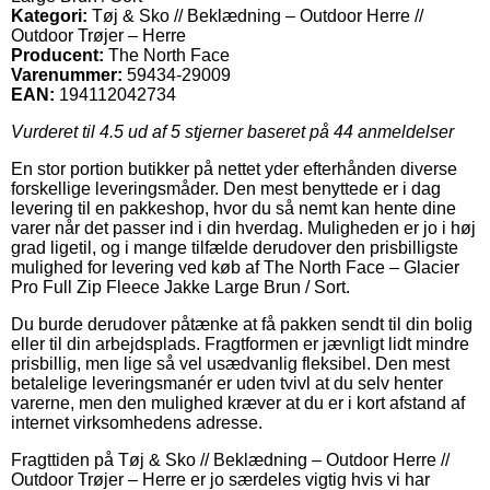
Kategori:
Tøj & Sko // Beklædning – Outdoor Herre //
Outdoor Trøjer – Herre
Producent:
The North Face
Varenummer:
59434-29009
EAN:
194112042734
Vurderet til
4.5
ud af 5 stjerner baseret på
44
anmeldelser
En stor portion butikker på nettet yder efterhånden diverse
forskellige leveringsmåder. Den mest benyttede er i dag
levering til en pakkeshop, hvor du så nemt kan hente dine
varer når det passer ind i din hverdag. Muligheden er jo i høj
grad ligetil, og i mange tilfælde derudover den prisbilligste
mulighed for levering ved køb af The North Face – Glacier
Pro Full Zip Fleece Jakke Large Brun / Sort.
Du burde derudover påtænke at få pakken sendt til din bolig
eller til din arbejdsplads. Fragtformen er jævnligt lidt mindre
prisbillig, men lige så vel usædvanlig fleksibel. Den mest
betalelige leveringsmanér er uden tvivl at du selv henter
varerne, men den mulighed kræver at du er i kort afstand af
internet virksomhedens adresse.
Fragttiden på Tøj & Sko // Beklædning – Outdoor Herre //
Outdoor Trøjer – Herre er jo særdeles vigtig hvis vi har