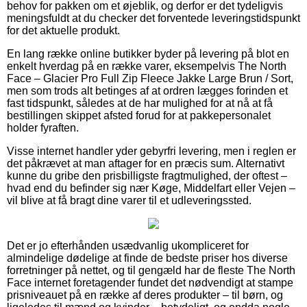
behov for pakken om et øjeblik, og derfor er det tydeligvis
meningsfuldt at du checker det forventede leveringstidspunkt
for det aktuelle produkt.
En lang række online butikker byder på levering på blot en
enkelt hverdag på en række varer, eksempelvis The North
Face – Glacier Pro Full Zip Fleece Jakke Large Brun / Sort,
men som trods alt betinges af at ordren lægges forinden et
fast tidspunkt, således at de har mulighed for at nå at få
bestillingen skippet afsted forud for at pakkepersonalet
holder fyraften.
Visse internet handler yder gebyrfri levering, men i reglen er
det påkrævet at man aftager for en præcis sum. Alternativt
kunne du gribe den prisbilligste fragtmulighed, der oftest –
hvad end du befinder sig nær Køge, Middelfart eller Vejen –
vil blive at få bragt dine varer til et udleveringssted.
Det er jo efterhånden usædvanlig ukompliceret for
almindelige dødelige at finde de bedste priser hos diverse
forretninger på nettet, og til gengæld har de fleste The North
Face internet foretagender fundet det nødvendigt at stampe
prisniveauet på en række af deres produkter – til børn, og