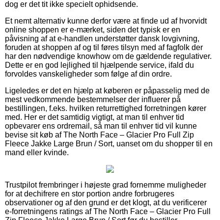
dog er det tit ikke specielt ophidsende.
Et nemt alternativ kunne derfor være at finde ud af hvorvidt
online shoppen er e-mærket, siden det typisk er en
påvisning af at e-handlen understøtter dansk lovgivning,
foruden at shoppen af og til føres tilsyn med af fagfolk der
har den nødvendige knowhow om de gældende regulativer.
Dette er en god lejlighed til hjælpende service, ifald du
forvoldes vanskeligheder som følge af din ordre.
Ligeledes er det en hjælp at køberen er påpasselig med de
mest vedkommende bestemmelser der influerer på
bestillingen, f.eks. hvilken returrettighed forretningen kører
med. Her er det samtidig vigtigt, at man til enhver tid
opbevarer ens ordremail, så man til enhver tid vil kunne
bevise sit køb af The North Face – Glacier Pro Full Zip
Fleece Jakke Large Brun / Sort, uanset om du shopper til en
mand eller kvinde.
Trustpilot frembringer i højeste grad fornemme muligheder
for at dechifrere en stor portion andre forbrugeres
observationer og af den grund er det klogt, at du verificerer
e-forretningens ratings af The North Face – Glacier Pro Full