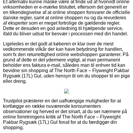
Et alternativ kunne måske være at finde ud af hvorvidt online
virksomheden er e-mærke tilsluttet, eftersom det generelt er
en tilkendegivelse af at online shoppen forsvarer de officielle
danske regler, samt at online shoppen nu og da revurderes
af eksperter som er meget fortrolige de gældende regler.
Dette er desuden en god anledning til hjælpende service,
ifald du bliver udsat for besvær i processen med din handel.
Ligeledes er det godt at køberen er klar over de mest
vedkommende vilkår der kan have betydning for handlen,
som fx den returrettighed online webshoppen garanterer. På
grund af dette er det ydermere vigtigt, at man permanent
beholder ens faktura e-mail, således man til enhver tid kan
bevidne sin shopping af The North Face – Flyweight Pakbar
Rygsæk (17L) Gul, uden hensyn til om du shopper til en pige
eller dreng.
Trustpilot præsterer en del uafhængige muligheder for at
kortlægge en række nuværende konsumenters
observationer og herved er det smart, at du ser nærmere på
online forretningens kritik af The North Face – Flyweight
Pakbar Rygsæk (17L) Gul forud for at du færdiggør din
shopping.