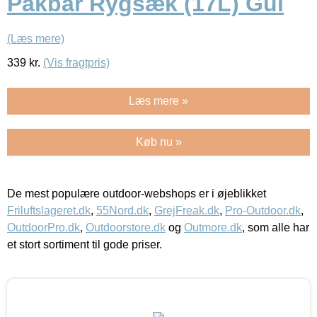
Pakbar Rygsæk (17L) Gul
(Læs mere)
339
kr.
(Vis fragtpris)
Læs mere »
Køb nu »
De mest populære outdoor-webshops er i øjeblikket
Friluftslageret.dk
,
55Nord.dk
,
GrejFreak.dk
,
Pro-Outdoor.dk
,
OutdoorPro.dk
,
Outdoorstore.dk
og
Outmore.dk
, som alle har
et stort sortiment til gode priser.