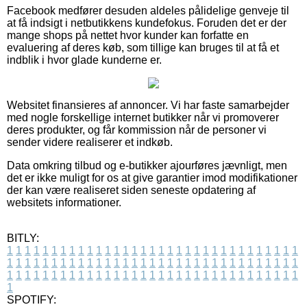
Facebook medfører desuden aldeles pålidelige genveje til
at få indsigt i netbutikkens kundefokus. Foruden det er der
mange shops på nettet hvor kunder kan forfatte en
evaluering af deres køb, som tillige kan bruges til at få et
indblik i hvor glade kunderne er.
Websitet finansieres af annoncer. Vi har faste samarbejder
med nogle forskellige internet butikker når vi promoverer
deres produkter, og får kommission når de personer vi
sender videre realiserer et indkøb.
Data omkring tilbud og e-butikker ajourføres jævnligt, men
det er ikke muligt for os at give garantier imod modifikationer
der kan være realiseret siden seneste opdatering af
websitets informationer.
BITLY:
1
1
1
1
1
1
1
1
1
1
1
1
1
1
1
1
1
1
1
1
1
1
1
1
1
1
1
1
1
1
1
1
1
1
1
1
1
1
1
1
1
1
1
1
1
1
1
1
1
1
1
1
1
1
1
1
1
1
1
1
1
1
1
1
1
1
1
1
1
1
1
1
1
1
1
1
1
1
1
1
1
1
1
1
1
1
1
1
1
1
1
1
1
1
1
1
1
1
1
1
SPOTIFY: