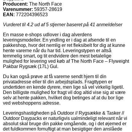
Producent:
The North Face
Varenummer:
59357-28619
EAN:
772204396523
Vurderet til
4.2
ud af 5 stjerner baseret på
41
anmeldelser
En masse e-shops udlover i dag alverdens
leveringsmodeller. En yndling er i dag at afsende til en
pakkeshop, hvor det nemlig er ret fleksibelt for dig at kunne
hente varerne når du har tid. Leveringstypen er altså
temmelig smart, og tit endvidere den mest betalelige
mulighed for levering ved køb af The North Face – Flyweight
Pakbar Rygsæk (17L) Gul.
Du kan også prøve at få varerne sendt hjem til din
privatadresse eller til din arbejdsplads. Fragttypen er
undertiden en kende dyrere, men lige så vel virkelig ligetil.
Den billigste mulighed for fragt vil dog altid vise sig at være
selv at hente pakken, hvilket dog betinges af at du bor lige
ved webshoppens adresse.
Leveringshastigheden på Outdoor // Rygsække & Tasker //
Outdoor Daypacks er naturligvis ualmindeligt relevant når vi
absolut skal bruge din pakke omgående, og i det øjemed er
det fuldkommen fornuftigt at man besigtiger den anslåede