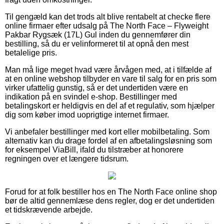
Til gengæld kan det trods alt blive rentabelt at checke flere
online firmaer efter udsalg på The North Face – Flyweight
Pakbar Rygsæk (17L) Gul inden du gennemfører din
bestilling, så du er velinformeret til at opnå den mest
betalelige pris.
Man må lige meget hvad være årvågen med, at i tilfælde af
at en online webshop tilbyder en vare til salg for en pris som
virker ufattelig gunstig, så er det undertiden være en
indikation på en svindel e-shop. Bestillinger med
betalingskort er heldigvis en del af et regulativ, som hjælper
dig som køber imod uoprigtige internet firmaer.
Vi anbefaler bestillinger med kort eller mobilbetaling. Som
alternativ kan du drage fordel af en afbetalingsløsning som
for eksempel ViaBill, ifald du tilstræber at honorere
regningen over et længere tidsrum.
Forud for at folk bestiller hos en The North Face online shop
bør de altid gennemlæse dens regler, dog er det undertiden
et tidskrævende arbejde.