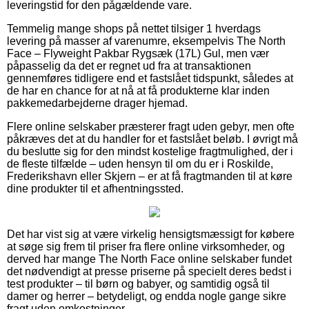
leveringstid for den pågældende vare.
Temmelig mange shops på nettet tilsiger 1 hverdags
levering på masser af varenumre, eksempelvis The North
Face – Flyweight Pakbar Rygsæk (17L) Gul, men vær
påpasselig da det er regnet ud fra at transaktionen
gennemføres tidligere end et fastslået tidspunkt, således at
de har en chance for at nå at få produkterne klar inden
pakkemedarbejderne drager hjemad.
Flere online selskaber præsterer fragt uden gebyr, men ofte
påkræves det at du handler for et fastslået beløb. I øvrigt må
du beslutte sig for den mindst kostelige fragtmulighed, der i
de fleste tilfælde – uden hensyn til om du er i Roskilde,
Frederikshavn eller Skjern – er at få fragtmanden til at køre
dine produkter til et afhentningssted.
Det har vist sig at være virkelig hensigtsmæssigt for købere
at søge sig frem til priser fra flere online virksomheder, og
derved har mange The North Face online selskaber fundet
det nødvendigt at presse priserne på specielt deres bedst i
test produkter – til børn og babyer, og samtidig også til
damer og herrer – betydeligt, og endda nogle gange sikre
fragt uden omkostninger.