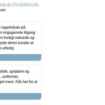
eak.dk
,
Pro-Outdoor.dk
,
iser.
le lagerlokale på
den engagerede tilgang
kken hurtigt voksede og
lbyde deres kunder at
s udvalg.
tsfolk, spejdere og
 uniformer,
et mere. Klik her for at