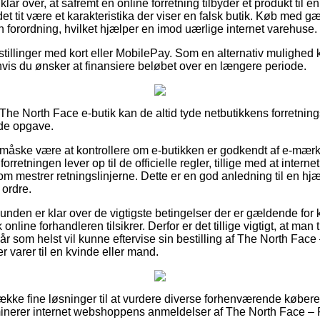
lar over, at såfremt en online forretning tilbyder et produkt til e
 det tit være et karakteristika der viser en falsk butik. Køb med 
 en forordning, hvilket hjælper en imod uærlige internet varehuse.
estillinger med kort eller MobilePay. Som en alternativ mulighed 
hvis du ønsker at finansiere beløbet over en længere periode.
he North Face e-butik kan de altid tyde netbutikkens forretning
nde opgave.
 måske være at kontrollere om e-butikken er godkendt af e-mærke
forretningen lever op til de officielle regler, tillige med at intern
m mestrer retningslinjerne. Dette er en god anledning til en hjæ
 ordre.
 kunden er klar over de vigtigste betingelser der er gældende fo
online forhandleren tilsikrer. Derfor er det tillige vigtigt, at man
år som helst vil kunne eftervise sin bestilling af The North Face
 varer til en kvinde eller mand.
række fine løsninger til at vurdere diverse forhenværende køber
minerer internet webshoppens anmeldelser af The North Face – 