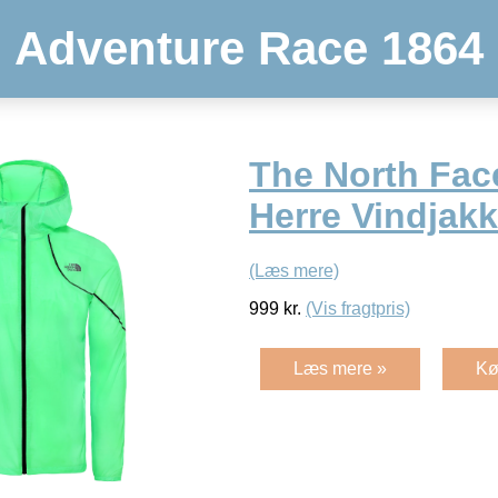
Adventure Race 1864
The North Face
Herre Vindjak
(Læs mere)
999
kr.
(Vis fragtpris)
Læs mere »
Kø