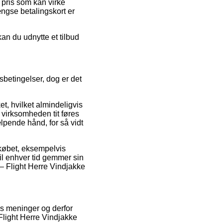
n pris som kan virke
gængse betalingskort er
kan du udnytte et tilbud
sbetingelser, dog er det
t, hvilket almindeligvis
et virksomheden tit føres
lpende hånd, for så vidt
r købet, eksempelvis
 til enhver tid gemmer sin
 – Flight Herre Vindjakke
es meninger og derfor
Flight Herre Vindjakke