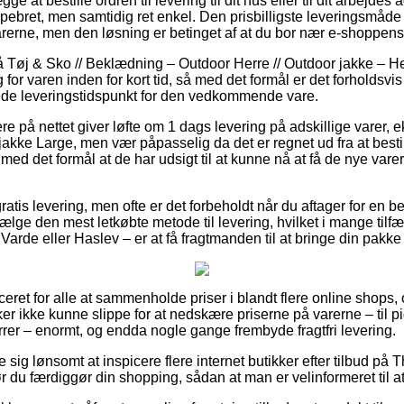
 at bestille ordren til levering til dit hus eller til dit arbejdes 
e pebret, men samtidig ret enkel. Den prisbilligste leveringsmåd
arerne, men den løsning er betinget af at du bor nær e-shoppens 
Tøj & Sko // Beklædning – Outdoor Herre // Outdoor jakke – Herr
for varen inden for kort tid, så med det formål er det forholdsvis
de leveringstidspunkt for den vedkommende vare.
re på nettet giver løfte om 1 dags levering på adskillige varer,
jakke Large, men vær påpasselig da det er regnet ud fra at besti
, med det formål at de har udsigt til at kunne nå at få de nye varer
gratis levering, men ofte er det forbeholdt når du aftager for en 
lge den mest letkøbte metode til levering, hvilket i mange tilfæ
Varde eller Haslev – er at få fragtmanden til at bringe din pakke 
ceret for alle at sammenholde priser i blandt flere online shops,
er ikke kunne slippe for at nedskære priserne på varerne – til 
rrer – enormt, og endda nogle gange frembyde fragtfri levering.
e sig lønsomt at inspicere flere internet butikker efter tilbud på 
r du færdiggør din shopping, sådan at man er velinformeret til a