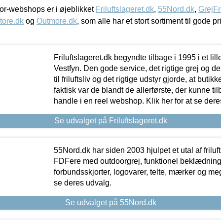
r-webshops er i øjeblikket
Friluftslageret.dk
,
55Nord.dk
,
GrejFr
tore.dk
og
Outmore.dk
, som alle har et stort sortiment til gode pr
Friluftslageret.dk begyndte tilbage i 1995 i et lil
Vestfyn. Den gode service, det rigtige grej og 
til friluftsliv og det rigtige udstyr gjorde, at buti
faktisk var de blandt de allerførste, der kunne ti
handle i en reel webshop. Klik her for at se dere
Se udvalget på Friluftslageret.dk
55Nord.dk har siden 2003 hjulpet et utal af friluf
FDFere med outdoorgrej, funktionel beklædning,
forbundsskjorter, logovarer, telte, mærker og meg
se deres udvalg.
Se udvalget på 55Nord.dk