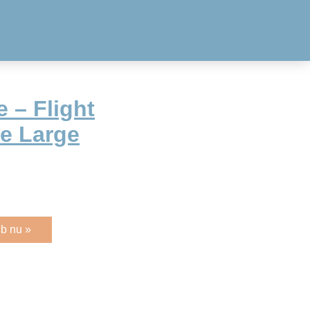
 – Flight
ke Large
b nu »