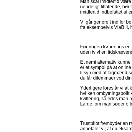
Man skal imidlertid være k
uendeligt tiltalende, bør
imidlertid indbefattet af
Vi går generelt ind for b
fra eksempelvis ViaBill, 
Før nogen køber hos en T
uden tvivl en tidskræve
Et nemt alternativ kunne
er et sympol på at online 
tilsyn med af fagmænd so
du får dilemmaer ved din
Yderligere foreslår vi at
hvilken ombytningspolitik 
kvittering, således man n
Large, om man søger efter
Trustpilot frembyder en 
anbefaler vi, at du eksa