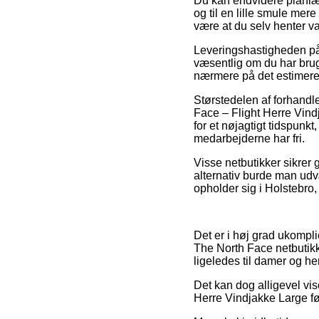
Du kan endvidere planlægge
og til en lille smule mer
være at du selv henter v
Leveringshastigheden på 
væsentlig om du har brug 
nærmere på det estimere
Størstedelen af forhandle
Face – Flight Herre Vind
for et nøjagtigt tidspunkt
medarbejderne har fri.
Visse netbutikker sikrer 
alternativ burde man udvæ
opholder sig i Holstebro, 
Det er i høj grad ukompli
The North Face netbutikk
ligeledes til damer og he
Det kan dog alligevel vis
Herre Vindjakke Large fø