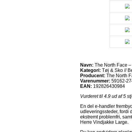
Navn:
The North Face – 
Kategori:
Tøj & Sko // B
Producent:
The North 
Varenummer:
59162-27
EAN:
192826430984
Vurderet til
4.9
ud af 5 st
En del e-handler frembyd
udleveringssteder, fordi
ekstremt problemfri, samt
Herre Vindjakke Large.