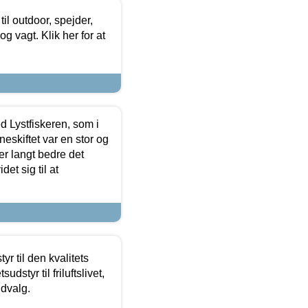
il outdoor, spejder,
 og vagt. Klik her for at
d Lystfiskeren, som i
neskiftet var en stor og
r langt bedre det
et sig til at
r til den kvalitets
dstyr til friluftslivet,
udvalg.