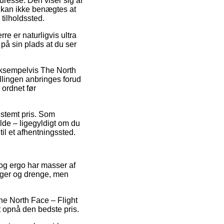
adresse. Den viser sig af
e kan ikke benægtes at
tilholdssted.
e er naturligvis ultra
 på sin plads at du ser
 eksempelvis The North
llingen anbringes forud
 ordnet før
bestemt pris. Som
lde – ligegyldigt om du
til et afhentningssted.
 og ergo har masser af
piger og drenge, men
The North Face – Flight
t opnå den bedste pris.