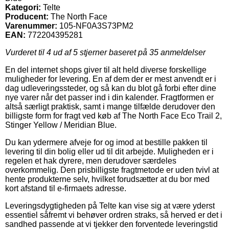
Kategori:
Telte
Producent:
The North Face
Varenummer:
105-NF0A3S73PM2
EAN:
772204395281
Vurderet til
4
ud af 5 stjerner baseret på
35
anmeldelser
En del internet shops giver til alt held diverse forskellige
muligheder for levering. En af dem der er mest anvendt er i
dag udleveringssteder, og så kan du blot gå forbi efter dine
nye varer når det passer ind i din kalender. Fragtformen er
altså særligt praktisk, samt i mange tilfælde derudover den
billigste form for fragt ved køb af The North Face Eco Trail 2,
Stinger Yellow / Meridian Blue.
Du kan ydermere afveje for og imod at bestille pakken til
levering til din bolig eller ud til dit arbejde. Muligheden er i
regelen et hak dyrere, men derudover særdeles
overkommelig. Den prisbilligste fragtmetode er uden tvivl at
hente produkterne selv, hvilket forudsætter at du bor med
kort afstand til e-firmaets adresse.
Leveringsdygtigheden på Telte kan vise sig at være yderst
essentiel såfremt vi behøver ordren straks, så herved er det i
sandhed passende at vi tjekker den forventede leveringstid