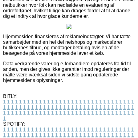
netbutikker hvor folk kan nedfælde en evaluering af
ordreforløbet, hvilket tillige kan drages fordel af til at danne
dig et indtryk af hvor glade kunderne er.
Hjemmesiden finansieres af reklameindtægter. Vi har tætte
samarbejder med en hel del netshops og markedsfører
butikkernes tilbud, og modtager betaling hvis en af de
besøgende på vores hjemmeside laver et køb.
Data vedrørende varer og e-forhandlere opdateres fra tid til
anden, men der gives ikke garantier imod reguleringer der
måtte være iværksat siden vi sidste gang opdaterede
hjemmesidens oplysninger.
BITLY:
1
1
1
1
1
1
1
1
1
1
1
1
1
1
1
1
1
1
1
1
1
1
1
1
1
1
1
1
1
1
1
1
1
1
1
1
1
1
1
1
1
1
1
1
1
1
1
1
1
1
1
1
1
1
1
1
1
1
1
1
1
1
1
1
1
1
1
1
1
1
1
1
1
1
1
1
1
1
1
1
1
1
1
1
1
1
1
1
1
1
1
1
1
1
1
1
1
1
1
1
SPOTIFY:
1
1
1
1
1
1
1
1
1
1
1
1
1
1
1
1
1
1
1
1
1
1
1
1
1
1
1
1
1
1
1
1
1
1
1
1
1
1
1
1
1
1
1
1
1
1
1
1
1
1
1
1
1
1
1
1
1
1
1
1
1
1
1
1
1
1