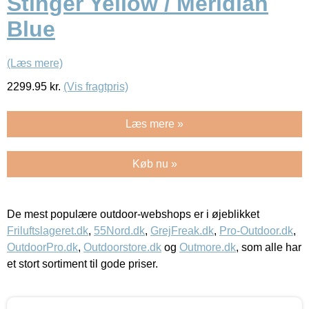
Stinger Yellow / Meridian
Blue
(Læs mere)
2299.95
kr.
(Vis fragtpris)
Læs mere »
Køb nu »
De mest populære outdoor-webshops er i øjeblikket
Friluftslageret.dk
,
55Nord.dk
,
GrejFreak.dk
,
Pro-Outdoor.dk
,
OutdoorPro.dk
,
Outdoorstore.dk
og
Outmore.dk
, som alle har
et stort sortiment til gode priser.