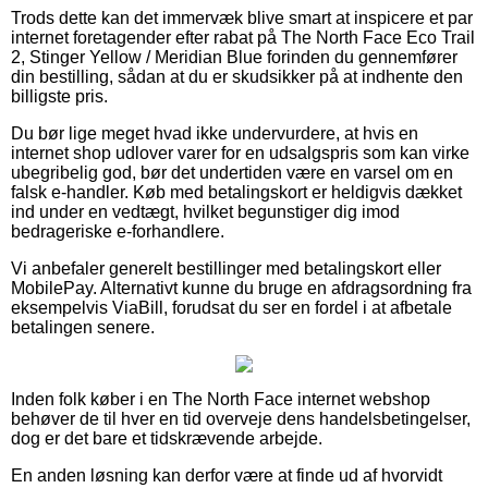
Trods dette kan det immervæk blive smart at inspicere et par
internet foretagender efter rabat på The North Face Eco Trail
2, Stinger Yellow / Meridian Blue forinden du gennemfører
din bestilling, sådan at du er skudsikker på at indhente den
billigste pris.
Du bør lige meget hvad ikke undervurdere, at hvis en
internet shop udlover varer for en udsalgspris som kan virke
ubegribelig god, bør det undertiden være en varsel om en
falsk e-handler. Køb med betalingskort er heldigvis dækket
ind under en vedtægt, hvilket begunstiger dig imod
bedrageriske e-forhandlere.
Vi anbefaler generelt bestillinger med betalingskort eller
MobilePay. Alternativt kunne du bruge en afdragsordning fra
eksempelvis ViaBill, forudsat du ser en fordel i at afbetale
betalingen senere.
Inden folk køber i en The North Face internet webshop
behøver de til hver en tid overveje dens handelsbetingelser,
dog er det bare et tidskrævende arbejde.
En anden løsning kan derfor være at finde ud af hvorvidt