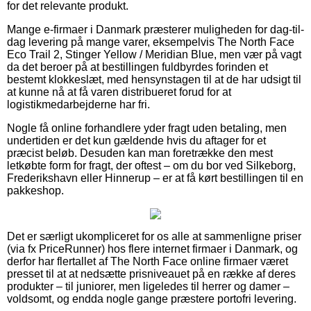
for det relevante produkt.
Mange e-firmaer i Danmark præsterer muligheden for dag-til-
dag levering på mange varer, eksempelvis The North Face
Eco Trail 2, Stinger Yellow / Meridian Blue, men vær på vagt
da det beroer på at bestillingen fuldbyrdes forinden et
bestemt klokkeslæt, med hensynstagen til at de har udsigt til
at kunne nå at få varen distribueret forud for at
logistikmedarbejderne har fri.
Nogle få online forhandlere yder fragt uden betaling, men
undertiden er det kun gældende hvis du aftager for et
præcist beløb. Desuden kan man foretrække den mest
letkøbte form for fragt, der oftest – om du bor ved Silkeborg,
Frederikshavn eller Hinnerup – er at få kørt bestillingen til en
pakkeshop.
Det er særligt ukompliceret for os alle at sammenligne priser
(via fx PriceRunner) hos flere internet firmaer i Danmark, og
derfor har flertallet af The North Face online firmaer været
presset til at at nedsætte prisniveauet på en række af deres
produkter – til juniorer, men ligeledes til herrer og damer –
voldsomt, og endda nogle gange præstere portofri levering.