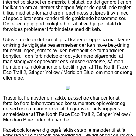
internet selskabet er e-mærke tilsluttet, da det generelt er en
indikation om at internet shoppen følger de opstillede regler,
tillige med at e-forhandleren regelmæssigt føres tilsyn med
af specialister som kender til de gældende bestemmelser.
Det er en rigtig god mulighed for at blive hjulpet, ifald du
forvoldes problemer i forbindelse med dit køb.
Udover dette er det fornuftigt at køber er oppe på mærkerne
omkring de vigtigste bestemmelser der kan have betydning
for bestillingen, som fx hvilken byttepolitik e-forhandleren
benytter. I den forbindelse er det ydermere afgørende, at
man stadigvæk opbevarer ens købsbekræftelse, så man i
fremtiden kan dokumentere bestillingen af The North Face
Eco Trail 2, Stinger Yellow / Meridian Blue, om man er dreng
eller pige.
Trustpilot frembyder en række passelige chancer for at
fortolke flere forhenværende konsumenters oplevelser og
derved rekommanderer vi, at du gransker netshoppens
anmeldelser af The North Face Eco Trail 2, Stinger Yellow /
Meridian Blue inden du handler.
Facebook forærer dig også faktisk stabile metoder til at få
kendskab til e-firmaets troværdighed. I øvrigt er der en række