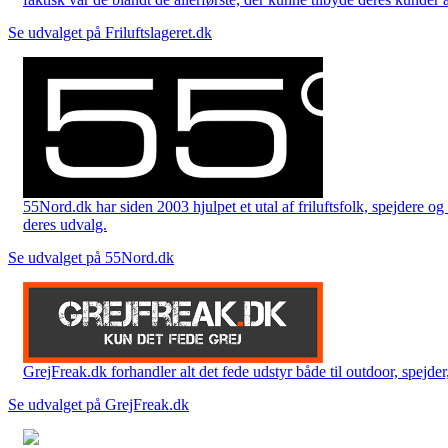
Se udvalget på Friluftslageret.dk
55Nord.dk har siden 2003 hjulpet et utal af friluftsfolk, spejdere 
deres udvalg.
Se udvalget på 55Nord.dk
GrejFreak.dk forhandler alt det fede udstyr både til outdoor, spejder, 
Se udvalget på GrejFreak.dk