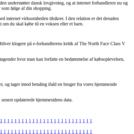
eden understøtter dansk lovgivning, og at internet forhandleren nu og
r som følge af din shopping.
 internet virksomheden tilsikrer. I den relation er det desuden
om du skal købe til en voksen eller et barn.
u bliver klogere på e-forhandlerens kritik af The North Face Class V
oretagender hvor man kan forfatte en bedømmelse af købsoplevelsen,
, og tager imod betaling ifald en bruger fra vores hjemmeside
vi senest opdaterede hjemmesidens data.
1
1
1
1
1
1
1
1
1
1
1
1
1
1
1
1
1
1
1
1
1
1
1
1
1
1
1
1
1
1
1
1
1
1
1
1
1
1
1
1
1
1
1
1
1
1
1
1
1
1
1
1