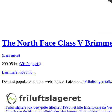
The North Face Class V Brimm
(Læs mere)
299.95
kr.
(Vis fragtpris)
Læs mere »
Køb nu »
De mest populære outdoor-webshops er i øjeblikket
Friluftslageret.dk
Friluftslageret.dk begyndte tilbage i 1995 i et lille lagerlokale på V
faktisk var de blandt de allerførste, der kunne tilbyde deres kunder 