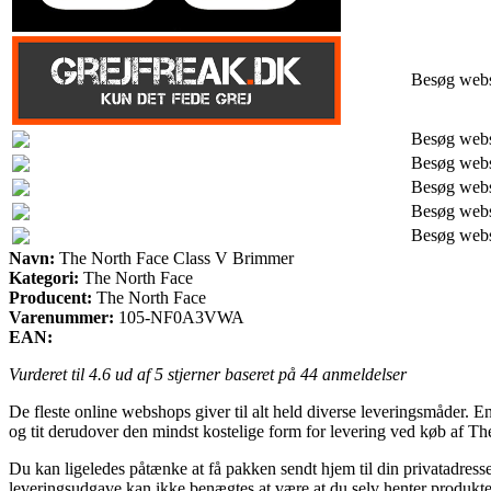
Besøg web
Besøg web
Besøg web
Besøg web
Besøg web
Besøg web
Navn:
The North Face Class V Brimmer
Kategori:
The North Face
Producent:
The North Face
Varenummer:
105-NF0A3VWA
EAN:
Vurderet til
4.6
ud af 5 stjerner baseret på
44
anmeldelser
De fleste online webshops giver til alt held diverse leveringsmåder. En
og tit derudover den mindst kostelige form for levering ved køb af 
Du kan ligeledes påtænke at få pakken sendt hjem til din privatadresse 
leveringsudgave kan ikke benægtes at være at du selv henter produkter