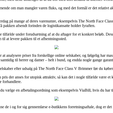
ende om man mangler varen fluks, og med det formål er det relativt akt
 hverdag på mange af deres varenumre, eksempelvis The North Face Class
 få pakken afsendt forinden de logistikansatte holder fyraften.
 tilfælde under forudsætning af at du aftager for et konkret beløb. Desud
il at levere pakken til et afhentningssted.
r at analysere priser fra forskellige online selskaber, og følgelig har
samtidig til herrer og damer – helt i bund, og endda nogle gange garanter
e selskaber efter udsalg på The North Face Class V Brimmer før du køber,
pris der anses for utopisk attraktiv, så kan det i nogle tilfælde være e
e forhandlere.
kan du vælge en afbetalingsordning som eksempelvis ViaBill, hvis du har t
ne de i og for sig gennemlæse e-butikkens forretningsaftale, dog er d