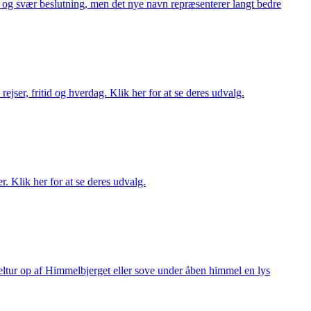
or og svær beslutning, men det nye navn repræsenterer langt bedre
rejser, fritid og hverdag. Klik her for at se deres udvalg.
r. Klik her for at se deres udvalg.
keltur op af Himmelbjerget eller sove under åben himmel en lys