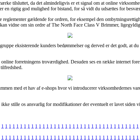
rke tilsluttet, da det almindeligvis er et signal om at online virksomh
 er en rigtig god mulighed for bistand, for så vidt du udsættes for besvæ
e reglementer gældende for ordren, for eksempel den ombytningsrettighed
 kan vidne om sin ordre af The North Face Class V Brimmer, ligegyldigt 
 stor gruppe eksisterende kunders bedømmelser og derved er det godt, at d
é om online forretningens troværdighed. Desuden ses en række internet f
 tilfredshed.
mmen med et hav af e-shops hvor vi introducerer virksomhedernes varer
ke stille os ansvarlig for modifikationer der eventuelt er lavet siden 
1
1
1
1
1
1
1
1
1
1
1
1
1
1
1
1
1
1
1
1
1
1
1
1
1
1
1
1
1
1
1
1
1
1
1
1
1
1
1
1
1
1
1
1
1
1
1
1
1
1
1
1
1
1
1
1
1
1
1
1
1
1
1
1
1
1
1
1
1
1
1
1
1
1