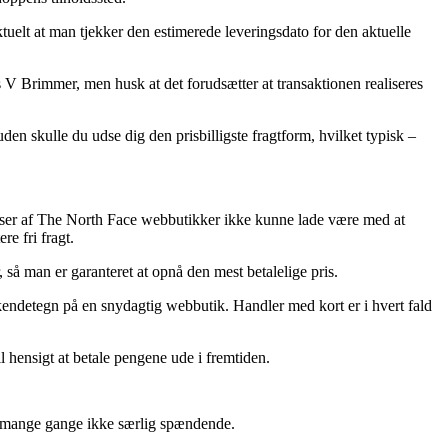
uelt at man tjekker den estimerede leveringsdato for den aktuelle
 V Brimmer, men husk at det forudsætter at transaktionen realiseres
en skulle du udse dig den prisbilligste fragtform, hvilket typisk –
 masser af The North Face webbutikker ikke kunne lade være med at
e fri fragt.
 så man er garanteret at opnå den mest betalelige pris.
t kendetegn på en snydagtig webbutik. Handler med kort er i hvert fald
il hensigt at betale pengene ude i fremtiden.
et mange gange ikke særlig spændende.