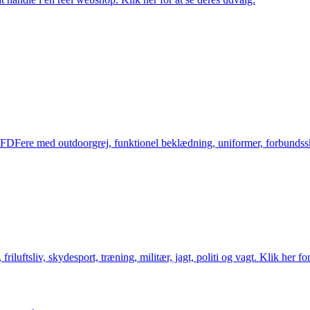
og FDFere med outdoorgrej, funktionel beklædning, uniformer, forbundsskj
friluftsliv, skydesport, træning, militær, jagt, politi og vagt. Klik her fo