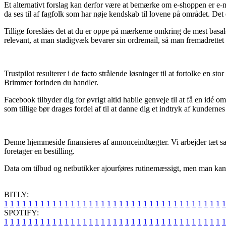
Et alternativt forslag kan derfor være at bemærke om e-shoppen er e-mæ
da ses til af fagfolk som har nøje kendskab til lovene på området. Det
Tillige foreslåes det at du er oppe på mærkerne omkring de mest basal
relevant, at man stadigvæk bevarer sin ordremail, så man fremadrettet
Trustpilot resulterer i de facto strålende løsninger til at fortolke en
Brimmer forinden du handler.
Facebook tilbyder dig for øvrigt altid habile genveje til at få en id
som tillige bør drages fordel af til at danne dig et indtryk af kundernes
Denne hjemmeside finansieres af annonceindtægter. Vi arbejder tæt sa
foretager en bestilling.
Data om tilbud og netbutikker ajourføres rutinemæssigt, men man kan ik
BITLY:
1
1
1
1
1
1
1
1
1
1
1
1
1
1
1
1
1
1
1
1
1
1
1
1
1
1
1
1
1
1
1
1
1
1
1
1
1
SPOTIFY:
1
1
1
1
1
1
1
1
1
1
1
1
1
1
1
1
1
1
1
1
1
1
1
1
1
1
1
1
1
1
1
1
1
1
1
1
1