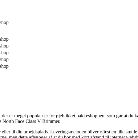
shop
shop
shop
shop
shop
shop
 der er meget populær er for øjeblikket pakkeshoppen, som gør at du kan 
The North Face Class V Brimmer.
eller til din arbejdsplads. Leveringsmetoden bliver oftest en lille smule
ne, men dette afhænger af at du bor med kort afstand til internet websh