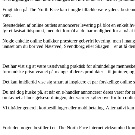
Fragttiden på The North Face kan i nogle tilfælde være yderst bestemm
vare.
Størstedelen af online outlets annoncerer levering på blot en enkelt
før et fastsat tidspunkt, med det formål at de har mulighed for at nå at
Nogle enkelte online butikker præsterer gebyrfri levering, men i mange
uanset om du bor ved Næstved, Svendborg eller Skagen – er at få dem t
Det har vist sig at være usædvanlig praktisk for almindelige menneske
formindske prisniveauet på mange af deres produkter – til juniorer, og 
Det kan imidlertid vise sig smart at inspicere et par forskellige onlin
Du må dog huske på, at når en e-handler annoncerer deres varer for en 
omfavnet af Indsigelsesordningen, der værner køber overfor fup onlin
Vi tilråder generelt kortbestillinger eller mobilbetaling. Alternativt 
Forinden nogen bestiller i en The North Face internet virksomhed kun