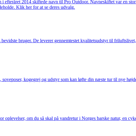
m i efteråret 2014 skiftede navn til Pro Outdoor. Navneskiftet var en st
deholde. Klik her for at se deres udvalg.
idste bruger. De leverer gennemtestet kvalitetsudstyr til friluftslivet, 
 soveposer, kogegrej og udstyr som kan løfte din næste tur til nye højde
or oplevelser, om du så skal på vandretur i Norges barske natur, en cy