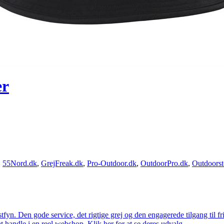
er
,
55Nord.dk
,
GrejFreak.dk
,
Pro-Outdoor.dk
,
OutdoorPro.dk
,
Outdoorst
estfyn. Den gode service, det rigtige grej og den engagerede tilgang til fr
at handle i en reel webshop. Klik her for at se deres udvalg.