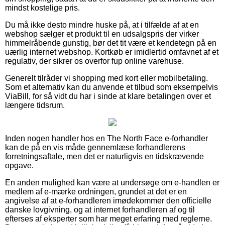
mindst kostelige pris.
Du må ikke desto mindre huske på, at i tilfælde af at en
webshop sælger et produkt til en udsalgspris der virker
himmelråbende gunstig, bør det tit være et kendetegn på en
uærlig internet webshop. Kortkøb er imidlertid omfavnet af et
regulativ, der sikrer os overfor fup online varehuse.
Generelt tilråder vi shopping med kort eller mobilbetaling.
Som et alternativ kan du anvende et tilbud som eksempelvis
ViaBill, for så vidt du har i sinde at klare betalingen over et
længere tidsrum.
Inden nogen handler hos en The North Face e-forhandler
kan de på en vis måde gennemlæse forhandlerens
forretningsaftale, men det er naturligvis en tidskrævende
opgave.
En anden mulighed kan være at undersøge om e-handlen er
medlem af e-mærke ordningen, grundet at det er en
angivelse af at e-forhandleren imødekommer den officielle
danske lovgivning, og at internet forhandleren af og til
efterses af eksperter som har meget erfaring med reglerne.