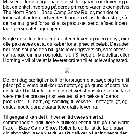
Masser af forretninger på nettet stiller garanti om levering på
blot en enkelt hverdag på deres primære varer, eksempelvis
The North Face – Base Camp Snow Roller, men det er
forudsat at ordren indsendes forinden et fast klokkeslæt, så
de har mulighed for at nå at få produktet sendt afsted inden
lagerpersonalet tager hjem.
Nogle enkelte e-firmaer garanterer levering uden gebyr, men
ofte påkræves det at du køber for et præcist beløb. Desuden
bør man snuppe den billigste leveringsversion, som oftest –
uafhængig om man opholder sig i Silkeborg, Middelfart eller
Hørning – vil blive at få leveret ordren til et udleveringssted.
Det er i dag særligt enkelt for forbrugerne at søge sig frem til
priser på diverse butikker på nettet, og på grund af dette har
de fleste The North Face internet webshops ikke kunne lade
være med at presse prisniveauet på en række af deres
produkter – til børn, og samtidig til voksne – betragteligt, og
endda nogle gange garantere gratis levering.
Til gengæld kan det til hver en tid være smart at
sammenholde indtil flere e-butikker efter tilbud på The North
Face – Base Camp Snow Roller forud for at du færdiggør
din shopping, sådan at du er skudsikker på at indhente den