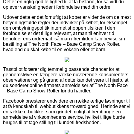
Det er en rigtig god lejlighed til at få bistand, for så vidt du
oplever vanskeligheder i forbindelse med din ordre.
Udover dette er det fornuftigt at køber er vidende om de mest
betydningsfulde regler der indvirker på købet, for eksempel
den ombytningspolitik internet shoppen tilsikrer. I den
forbindelse er det tillige relevant, at man til enhver tid
beholder ens ordremail, så man i fremtiden kan bevise sin
bestilling af The North Face – Base Camp Snow Roller,
hvad end du skal købe til en voksen eller et barn.
Trustpilot forærer dig temmelig passende chancer for at
gennemstøve en længere række nuværende konsumenters
observationer og på grund af dette kan det være til hjælp, at
du sonderer online firmaets anmeldelser af The North Face
– Base Camp Snow Roller før du handler.
Facebook præsterer endvidere en række ærlige løsninger til
at få kendskab til webbutikkens troværdighed. Herinde ser vi
en række e-butikker som gør det muligt at frembringe en
anmeldelse af virksomhedens service, hvilket tillige burde
bruges til at tage stilling til kundetilfredsheden.