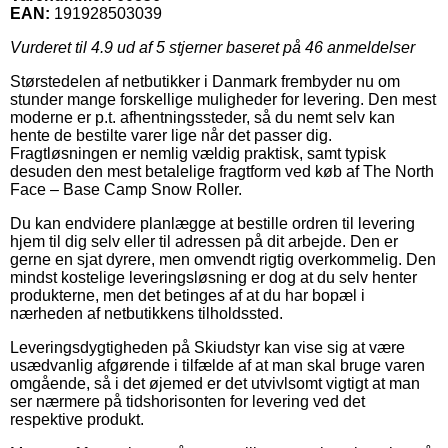
EAN:
191928503039
Vurderet til
4.9
ud af 5 stjerner baseret på
46
anmeldelser
Størstedelen af netbutikker i Danmark frembyder nu om
stunder mange forskellige muligheder for levering. Den mest
moderne er p.t. afhentningssteder, så du nemt selv kan
hente de bestilte varer lige når det passer dig.
Fragtløsningen er nemlig vældig praktisk, samt typisk
desuden den mest betalelige fragtform ved køb af The North
Face – Base Camp Snow Roller.
Du kan endvidere planlægge at bestille ordren til levering
hjem til dig selv eller til adressen på dit arbejde. Den er
gerne en sjat dyrere, men omvendt rigtig overkommelig. Den
mindst kostelige leveringsløsning er dog at du selv henter
produkterne, men det betinges af at du har bopæl i
nærheden af netbutikkens tilholdssted.
Leveringsdygtigheden på Skiudstyr kan vise sig at være
usædvanlig afgørende i tilfælde af at man skal bruge varen
omgående, så i det øjemed er det utvivlsomt vigtigt at man
ser nærmere på tidshorisonten for levering ved det
respektive produkt.