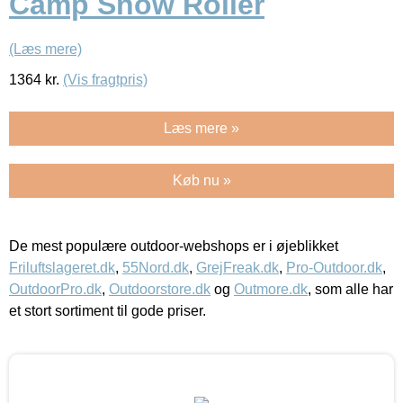
Camp Snow Roller
(Læs mere)
1364
kr.
(Vis fragtpris)
Læs mere »
Køb nu »
De mest populære outdoor-webshops er i øjeblikket
Friluftslageret.dk
,
55Nord.dk
,
GrejFreak.dk
,
Pro-Outdoor.dk
,
OutdoorPro.dk
,
Outdoorstore.dk
og
Outmore.dk
, som alle har
et stort sortiment til gode priser.