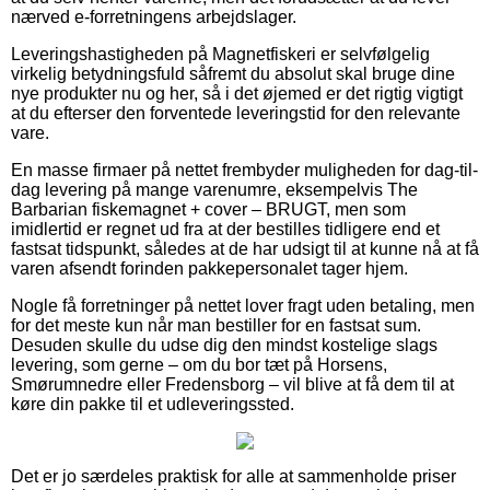
nærved e-forretningens arbejdslager.
Leveringshastigheden på Magnetfiskeri er selvfølgelig
virkelig betydningsfuld såfremt du absolut skal bruge dine
nye produkter nu og her, så i det øjemed er det rigtig vigtigt
at du efterser den forventede leveringstid for den relevante
vare.
En masse firmaer på nettet frembyder muligheden for dag-til-
dag levering på mange varenumre, eksempelvis The
Barbarian fiskemagnet + cover – BRUGT, men som
imidlertid er regnet ud fra at der bestilles tidligere end et
fastsat tidspunkt, således at de har udsigt til at kunne nå at få
varen afsendt forinden pakkepersonalet tager hjem.
Nogle få forretninger på nettet lover fragt uden betaling, men
for det meste kun når man bestiller for en fastsat sum.
Desuden skulle du udse dig den mindst kostelige slags
levering, som gerne – om du bor tæt på Horsens,
Smørumnedre eller Fredensborg – vil blive at få dem til at
køre din pakke til et udleveringssted.
Det er jo særdeles praktisk for alle at sammenholde priser