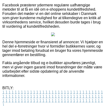
Facebook præsterer ydermere regulære uafhængige
metoder til at få en idé om e-shoppens kundetilfredshed.
Foruden det møder vi en del online selskaber i Danmark
som giver kunderne mulighed for at tilkendegive en kritik af
virksomhedens service, hvilket desuden burde tages i brug
til vurdering af kundetilfredsheden.
Denne hjemmeside er finansieret af annoncer. Vi hjælper en
hel del e-forretninger hvor vi formidler butikkernes varer, og
tager imod betaling forudsat en bruger fra vores hjemmeside
gennemfører en bestilling.
Fakta angående tilbud og e-butikker ajourføres jævnligt,
men vi giver ingen garanti imod forandringer der måtte være
udarbejdet efter sidste opdatering af de anvendte
informationer.
BITLY:
1
1
1
1
1
1
1
1
1
1
1
1
1
1
1
1
1
1
1
1
1
1
1
1
1
1
1
1
1
1
1
1
1
1
1
1
1
1
1
1
1
1
1
1
1
1
1
1
1
1
1
1
1
1
1
1
1
1
1
1
1
1
1
1
1
1
1
1
1
1
1
1
1
1
1
1
1
1
1
1
1
1
1
1
1
1
1
1
1
1
1
1
1
1
1
1
1
1
1
1