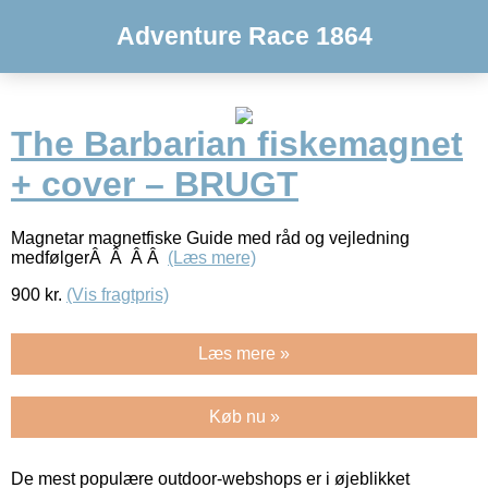
Adventure Race 1864
The Barbarian fiskemagnet
+ cover – BRUGT
Magnetar magnetfiske Guide med råd og vejledning
medfølgerÂ Â Â Â
(Læs mere)
900
kr.
(Vis fragtpris)
Læs mere »
Køb nu »
De mest populære outdoor-webshops er i øjeblikket