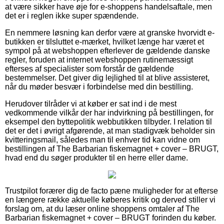
at være sikker have øje for e-shoppens handelsaftale, men
det er i reglen ikke super spændende.
En nemmere løsning kan derfor være at granske hvorvidt e-
butikken er tilsluttet e-mærket, hvilket længe har været et
sympol på at webshoppen efterlever de gældende danske
regler, foruden at internet webshoppen rutinemæssigt
efterses af specialister som forstår de gældende
bestemmelser. Det giver dig lejlighed til at blive assisteret,
når du møder besvær i forbindelse med din bestilling.
Herudover tilråder vi at køber er sat ind i de mest
vedkommende vilkår der har indvirkning på bestillingen, for
eksempel den byttepolitik webbutikken tilbyder. I relation til
det er det i øvrigt afgørende, at man stadigvæk beholder sin
kvitteringsmail, således man til enhver tid kan vidne om
bestillingen af The Barbarian fiskemagnet + cover – BRUGT,
hvad end du søger produkter til en herre eller dame.
Trustpilot forærer dig de facto pæne muligheder for at efterse
en længere række aktuelle køberes kritik og derved stiller vi
forslag om, at du læser online shoppens omtaler af The
Barbarian fiskemagnet + cover – BRUGT forinden du køber.