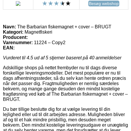
Besøg webshop
Navn:
The Barbarian fiskemagnet + cover – BRUGT
Kategori:
Magnetfiskeri
Producent:
Varenummer:
11224 – Copy2
EAN:
Vurderet til
4.5
ud af 5 stjerner baseret på
40
anmeldelser
Adskillige shops på nettet frembyder nu til dags diverse
forskellige leveringsmodeller. Det mest populære er nu til
dags afhentningssteder, så du selv kan hente ordren præcis
når det passer dig. Fragtmuligheden er nemlig særdeles
bekvem, og mange gange desuden den mindst kostelige
fragtløsning ved køb af The Barbarian fiskemagnet + cover –
BRUGT.
Du bør tillige beslutte dig for at vælge levering til din
lejlighed eller ud til dit arbejdes adresse. Muligheden bliver
af og til et hak mindre prisbillig, men desuden meget
bekvem. Den mindst kostelige leveringsudgave er unægtelig
at du selv henter varerne, men det forudsætter at du lever