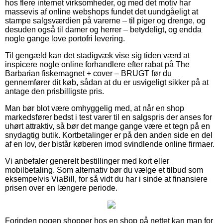
hos flere internet virksomheder, og med det motiv har
massevis af online webshops fundet det uundgåeligt at
stampe salgsværdien på varerne – til piger og drenge, og
desuden også til damer og herrer – betydeligt, og endda
nogle gange love portofri levering.
Til gengæld kan det stadigvæk vise sig tiden værd at
inspicere nogle online forhandlere efter rabat på The
Barbarian fiskemagnet + cover – BRUGT før du
gennemfører dit køb, sådan at du er usvigeligt sikker på at
antage den prisbilligste pris.
Man bør blot være omhyggelig med, at når en shop
markedsfører bedst i test varer til en salgspris der anses for
uhørt attraktiv, så bør det mange gange være et tegn på en
snydagtig butik. Kortbetalinger er på den anden side en del
af en lov, der bistår køberen imod svindlende online firmaer.
Vi anbefaler generelt bestillinger med kort eller
mobilbetaling. Som alternativ bør du vælge et tilbud som
eksempelvis ViaBill, for så vidt du har i sinde at finansiere
prisen over en længere periode.
Forinden nogen shopper hos en shop på nettet kan man for