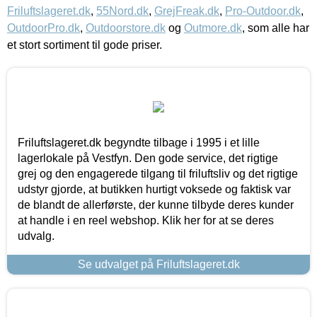
Friluftslageret.dk
,
55Nord.dk
,
GrejFreak.dk
,
Pro-Outdoor.dk
,
OutdoorPro.dk
,
Outdoorstore.dk
og
Outmore.dk
, som alle har
et stort sortiment til gode priser.
Friluftslageret.dk begyndte tilbage i 1995 i et lille
lagerlokale på Vestfyn. Den gode service, det rigtige
grej og den engagerede tilgang til friluftsliv og det rigtige
udstyr gjorde, at butikken hurtigt voksede og faktisk var
de blandt de allerførste, der kunne tilbyde deres kunder
at handle i en reel webshop. Klik her for at se deres
udvalg.
Se udvalget på Friluftslageret.dk