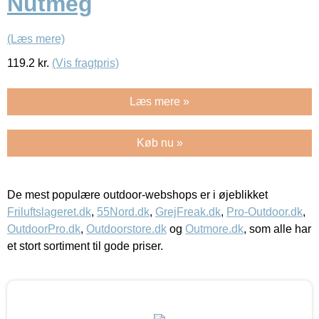
Nutmeg
(Læs mere)
119.2
kr.
(Vis fragtpris)
Læs mere »
Køb nu »
De mest populære outdoor-webshops er i øjeblikket
Friluftslageret.dk
,
55Nord.dk
,
GrejFreak.dk
,
Pro-Outdoor.dk
,
OutdoorPro.dk
,
Outdoorstore.dk
og
Outmore.dk
, som alle har
et stort sortiment til gode priser.