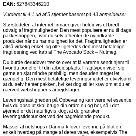
EAN:
627843346210
Vurderet til
4.1
ud af 5 stjerner baseret på
43
anmeldelser
Størstedelen af internet firmaer giver heldigvis et bredt
udvalg af fragtmuligheder. Den mest populære er nu til dags
pakkeshoppen, hvor du selv afhenter de nyindkøbte
produkter når du har mulighed for det. Fragtmuligheden er
altså virkelig enkel, og ofte ligeledes den mest betalelige
fragtløsning ved køb af The Avocado Sock – Nutmeg.
Du burde derudover tænke over at få varerne sendt hjem til
hvor du bor eller til din arbejdsplads. Fragttypen viser sig
gerne en sjat mindre prisbillig, men desuden meget let
gængelig. Den mest betalelige leveringsmodel er utvivlsomt
at du selv henter pakken, hvilket dog stiller krav om at du er
nærved webshoppens arbejdslager.
Leveringshastigheden på Opbevaring kan være ret essentiel
hvis du absolut skal bruge din ordre nu og her, så i det
øjemed er det naturligvis klogt at du gransker
leveringstidspunktet ved det pågældende produkt.
Masser af netshops i Danmark lover levering på blot en
enkelt hverdag på mange af deres varer, eksempelvis The