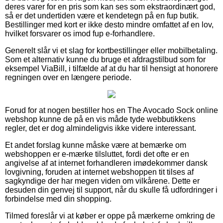
deres varer for en pris som kan ses som ekstraordinært god,
så er det undertiden være et kendetegn på en fup butik.
Bestillinger med kort er ikke desto mindre omfattet af en lov,
hvilket forsvarer os imod fup e-forhandlere.
Generelt slår vi et slag for kortbestillinger eller mobilbetaling.
Som et alternativ kunne du bruge et afdragstilbud som for
eksempel ViaBill, i tilfælde af at du har til hensigt at honorere
regningen over en længere periode.
Forud for at nogen bestiller hos en The Avocado Sock online
webshop kunne de på en vis måde tyde webbutikkens
regler, det er dog almindeligvis ikke videre interessant.
Et andet forslag kunne måske være at bemærke om
webshoppen er e-mærke tilsluttet, fordi det ofte er en
angivelse af at internet forhandleren imødekommer dansk
lovgivning, foruden at internet webshoppen tit tilses af
sagkyndige der har megen viden om vilkårene. Dette er
desuden din genvej til support, når du skulle få udfordringer i
forbindelse med din shopping.
Tilmed foreslår vi at køber er oppe på mærkerne omkring de