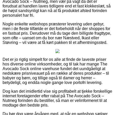
Avocado Sock – Nutmeg, men vær på vagt da det er
forudsat at handlen laves tidligere end et fast klokkeslæt, så
de højst sandsynligt kan nå at få produktet afsted forinden
personalet har fri.
Nogle enkelte webshops præsterer levering uden gebyr,
men i de fleste tilfælde er det forbeholdt når der shoppes for
en fastsat pris. Derudover må du tage den billigste fragttype,
som ofte – uanset om du bor nær Næstved, Ikast eller
Støvring – vil være at få kørt pakken til et afhentningssted.
Det er jo rigtig simpelt for os alle at finde de laveste priser
hos diverse online virksomheder, og til tak har mange The
Avocado Sock online varehuse fundet det uundgåeligt at
nedskære prisniveauet på en række af deres produkter – til
babyer og børn, og tillige også til damer og herrer –
betydeligt, og endda nogle gange love portofri levering.
Dog kan det imidlertid vise sig profitabelt at tjekke forskellige
internet foretagender efter rabat på The Avocado Sock –
Nutmeg forinden du bestiller, så man er velinformeret til at
modtage den bedste pris.
Du bør dog være årvågen med, at når en webshop sælger