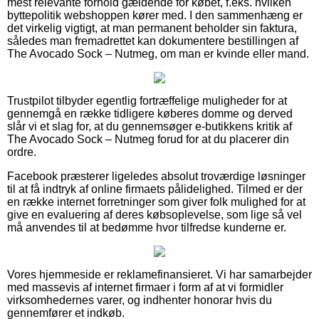
mest relevante forhold gældende for købet, f.eks. hvilken
byttepolitik webshoppen kører med. I den sammenhæng er
det virkelig vigtigt, at man permanent beholder sin faktura,
således man fremadrettet kan dokumentere bestillingen af
The Avocado Sock – Nutmeg, om man er kvinde eller mand.
Trustpilot tilbyder egentlig fortræffelige muligheder for at
gennemgå en række tidligere køberes domme og derved
slår vi et slag for, at du gennemsøger e-butikkens kritik af
The Avocado Sock – Nutmeg forud for at du placerer din
ordre.
Facebook præsterer ligeledes absolut troværdige løsninger
til at få indtryk af online firmaets pålidelighed. Tilmed er der
en række internet forretninger som giver folk mulighed for at
give en evaluering af deres købsoplevelse, som lige så vel
må anvendes til at bedømme hvor tilfredse kunderne er.
Vores hjemmeside er reklamefinansieret. Vi har samarbejder
med massevis af internet firmaer i form af at vi formidler
virksomhedernes varer, og indhenter honorar hvis du
gennemfører et indkøb.