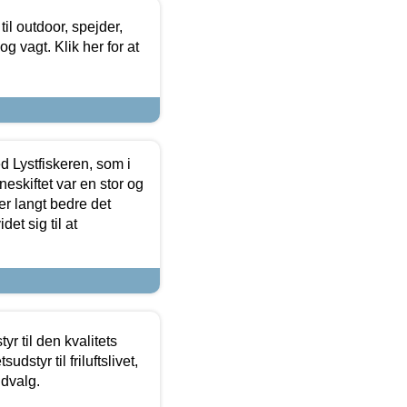
il outdoor, spejder,
 og vagt. Klik her for at
d Lystfiskeren, som i
neskiftet var en stor og
r langt bedre det
et sig til at
r til den kvalitets
dstyr til friluftslivet,
udvalg.