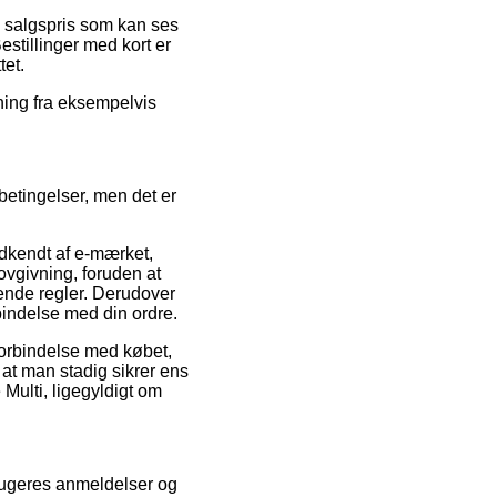
n salgspris som kan ses
estillinger med kort er
tet.
dning fra eksempelvis
betingelser, men det er
dkendt af e-mærket,
lovgivning, foruden at
dende regler. Derudover
rbindelse med din ordre.
 forbindelse med købet,
t, at man stadig sikrer ens
 Multi, ligegyldigt om
 brugeres anmeldelser og