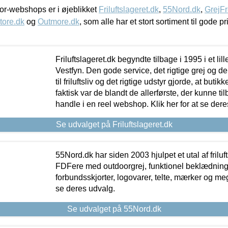
r-webshops er i øjeblikket
Friluftslageret.dk
,
55Nord.dk
,
GrejFr
tore.dk
og
Outmore.dk
, som alle har et stort sortiment til gode pr
Friluftslageret.dk begyndte tilbage i 1995 i et lil
Vestfyn. Den gode service, det rigtige grej og 
til friluftsliv og det rigtige udstyr gjorde, at buti
faktisk var de blandt de allerførste, der kunne ti
handle i en reel webshop. Klik her for at se dere
Se udvalget på Friluftslageret.dk
55Nord.dk har siden 2003 hjulpet et utal af friluf
FDFere med outdoorgrej, funktionel beklædning,
forbundsskjorter, logovarer, telte, mærker og meg
se deres udvalg.
Se udvalget på 55Nord.dk