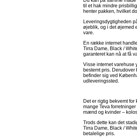
Du kan på samme måde pla
til et hak mindre prisbill
henter pakken, hvilket d
Leveringsdygtigheden på 
øjeblik, og i det øjemed 
vare.
En række internet handler
Tirra Dame, Black / White
garanteret kan nå at få v
Visse internet varehuse 
bestemt pris. Derudover 
befinder sig ved København
udleveringssted.
Det er rigtig bekvemt for 
mange Teva forretninger på
mænd og kvinder – kolos
Trods dette kan det stadi
Tirra Dame, Black / White
betalelige pris.