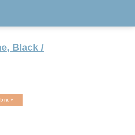
e, Black /
b nu »