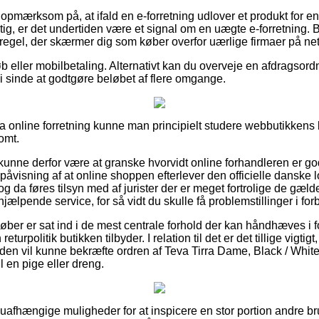
 opmærksom på, at ifald en e-forretning udlover et produkt for e
ig, er det undertiden være et signal om en uægte e-forretning. B
 regel, der skærmer dig som køber overfor uærlige firmaer på net
køb eller mobilbetaling. Alternativt kan du overveje en afdragsor
r i sinde at godtgøre beløbet af flere omgange.
va online forretning kunne man principielt studere webbutikkens 
omt.
nne derfor være at granske hvorvidt online forhandleren er go
 påvisning af at online shoppen efterlever den officielle danske 
og da føres tilsyn med af jurister der er meget fortrolige de gæl
hjælpende service, for så vidt du skulle få problemstillinger i fo
 køber er sat ind i de mest centrale forhold der kan håndhæves i
urpolitik butikken tilbyder. I relation til det er det tillige vigtig
tiden vil kunne bekræfte ordren af Teva Tirra Dame, Black / White
 en pige eller dreng.
ivt uafhængige muligheder for at inspicere en stor portion andre