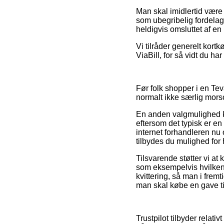
Man skal imidlertid være
som ubegribelig fordelagt
heldigvis omsluttet af en
Vi tilråder generelt kort
ViaBill, for så vidt du ha
Før folk shopper i en Te
normalt ikke særlig mors
En anden valgmulighed ku
eftersom det typisk er en
internet forhandleren nu 
tilbydes du mulighed for 
Tilsvarende støtter vi at
som eksempelvis hvilken ret
kvittering, så man i frem
man skal købe en gave til
Trustpilot tilbyder relat