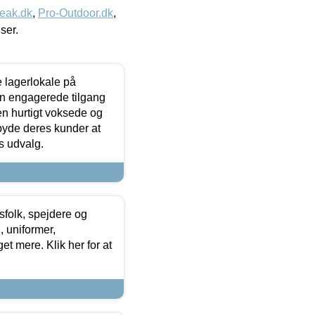
eak.dk
,
Pro-Outdoor.dk
,
iser.
le lagerlokale på
den engagerede tilgang
kken hurtigt voksede og
lbyde deres kunder at
s udvalg.
tsfolk, spejdere og
 uniformer,
et mere. Klik her for at