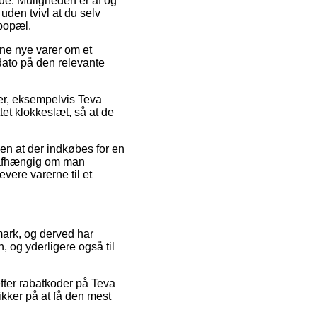
jde. Muligheden er af og
 uden tvivl at du selv
 bopæl.
ne nye varer om et
sdato på den relevante
ter, eksempelvis Teva
tet klokkeslæt, så at de
en at der indkøbes for en
 uafhængig om man
evere varerne til et
nmark, og derved har
n, og yderligere også til
efter rabatkoder på Teva
ikker på at få den mest