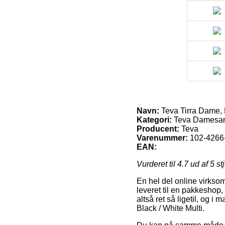
Navn:
Teva Tirra Dame, B
Kategori:
Teva Damesan
Producent:
Teva
Varenummer:
102-426
EAN:
Vurderet til
4.7
ud af 5 st
En hel del online virksom
leveret til en pakkeshop
altså ret så ligetil, og i
Black / White Multi.