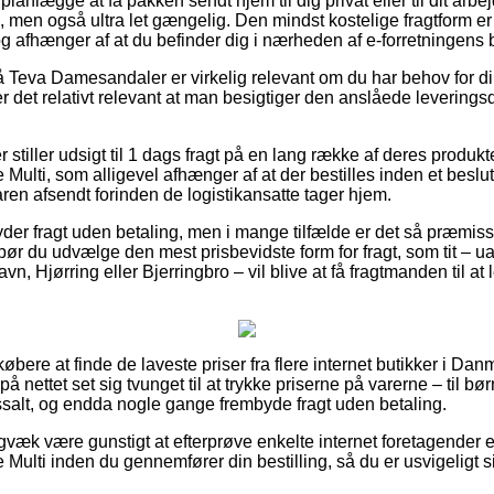
nlægge at få pakken sendt hjem til dig privat eller til dit arbe
ig, men også ultra let gængelig. Den mindst kostelige fragtform er
og afhænger af at du befinder dig i nærheden af e-forretningens
Teva Damesandaler er virkelig relevant om du har behov for di
er det relativt relevant at man besigtiger den anslåede levering
 stiller udsigt til 1 dags fragt på en lang række af deres produk
 Multi, som alligevel afhænger af at der bestilles inden et beslut
aren afsendt forinden de logistikansatte tager hjem.
yder fragt uden betaling, men i mange tilfælde er det så præmiss
bør du udvælge den mest prisbevidste form for fragt, som tit –
, Hjørring eller Bjerringbro – vil blive at få fragtmanden til at l
købere at finde de laveste priser fra flere internet butikker i Da
 nettet set sig tvunget til at trykke priserne på varerne – til bør
salt, og endda nogle gange frembyde fragt uden betaling.
gvæk være gunstigt at efterprøve enkelte internet foretagender 
 Multi inden du gennemfører din bestilling, så du er usvigeligt s