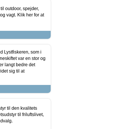
il outdoor, spejder,
 og vagt. Klik her for at
d Lystfiskeren, som i
neskiftet var en stor og
r langt bedre det
et sig til at
r til den kvalitets
dstyr til friluftslivet,
udvalg.