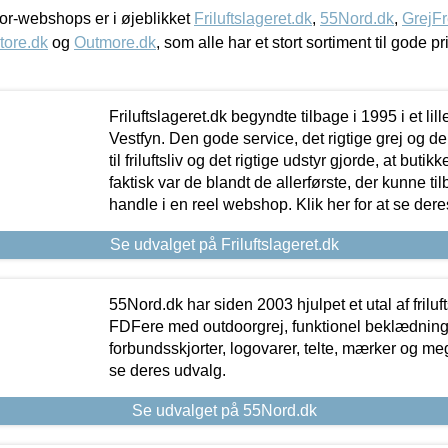
r-webshops er i øjeblikket
Friluftslageret.dk
,
55Nord.dk
,
GrejFr
tore.dk
og
Outmore.dk
, som alle har et stort sortiment til gode pr
Friluftslageret.dk begyndte tilbage i 1995 i et lil
Vestfyn. Den gode service, det rigtige grej og 
til friluftsliv og det rigtige udstyr gjorde, at buti
faktisk var de blandt de allerførste, der kunne ti
handle i en reel webshop. Klik her for at se dere
Se udvalget på Friluftslageret.dk
55Nord.dk har siden 2003 hjulpet et utal af friluf
FDFere med outdoorgrej, funktionel beklædning,
forbundsskjorter, logovarer, telte, mærker og meg
se deres udvalg.
Se udvalget på 55Nord.dk