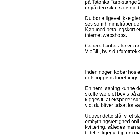
på Tatonka Tarp-stange 22
er på den sikre side med 
Du bør alligevel ikke gle
ses som himmelråbende gu
Køb med betalingskort er
internet webshops.
Generelt anbefaler vi kor
ViaBill, hvis du foretræk
Inden nogen køber hos en
netshoppens forretningsb
En nem løsning kunne derf
skulle være et bevis på 
kigges til af eksperter s
vidt du bliver udsat for 
Udover dette slår vi et sl
ombytningsrettighed onlin
kvittering, således man a
til telte, ligegyldigt om 