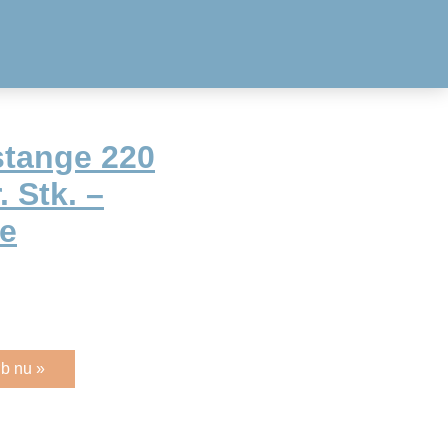
stange 220
. Stk. –
te
b nu »