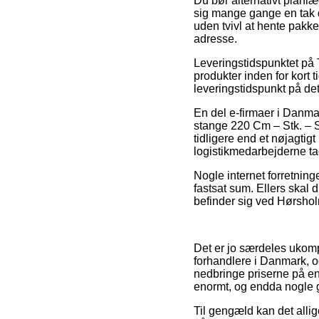
Du bør alternativt planlæg
sig mange gange en tak d
uden tvivl at hente pakk
adresse.
Leveringstidspunktet på T
produkter inden for kort 
leveringstidspunkt på d
En del e-firmaer i Danma
stange 220 Cm – Stk. – St
tidligere end et nøjagtigt
logistikmedarbejderne ta
Nogle internet forretning
fastsat sum. Ellers skal 
befinder sig ved Hørsholm
Det er jo særdeles ukompl
forhandlere i Danmark, o
nedbringe priserne på en
enormt, og endda nogle ga
Til gengæld kan det allig