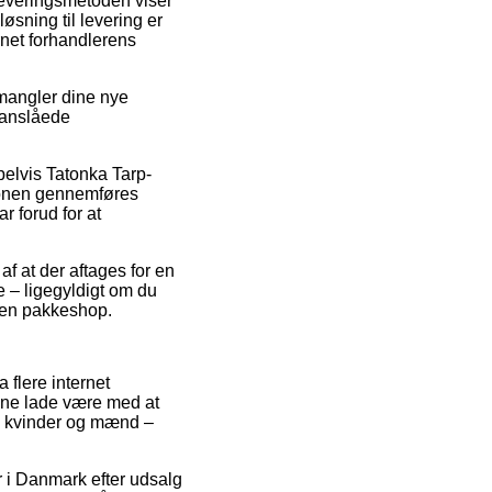
. Leveringsmetoden viser
sning til levering er
rnet forhandlerens
 mangler dine nye
t anslåede
pelvis Tatonka Tarp-
ktionen gennemføres
r forud for at
f at der aftages for en
e – ligegyldigt om du
l en pakkeshop.
 flere internet
unne lade være med at
il kvinder og mænd –
r i Danmark efter udsalg