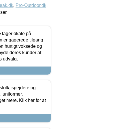
eak.dk
,
Pro-Outdoor.dk
,
iser.
le lagerlokale på
den engagerede tilgang
kken hurtigt voksede og
lbyde deres kunder at
s udvalg.
tsfolk, spejdere og
 uniformer,
et mere. Klik her for at