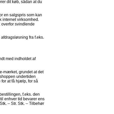
rer dit køb, sådan at du
 for en salgspris som kan
k internet virksomhed.
k overfor svindlende
 afdragsløsning fra f.eks.
ndt med indholdet af
 e-mærket, grundet at det
etshoppen undertiden
or at få hjælp, for så
bestillingen, f.eks. den
til enhver tid bevarer ens
k. – Str. Stk. – Tilbehør