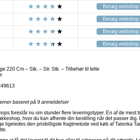
Besøg webshop
Besøg webshop
Besøg webshop
Besøg webshop
 220 Cm – Stk. – Str. Stk. – Tilbehør til telte
te
249613
jerner baseret på
9
anmeldelser
shops foreslår nu om stunder flere leveringstyper. En af de mest
pakkeshop, hvor du kan afhente din bestilling når det passer dig. F
e ligeledes den prisbilligste fragtmetode ved køb af Tatonka T
lte.