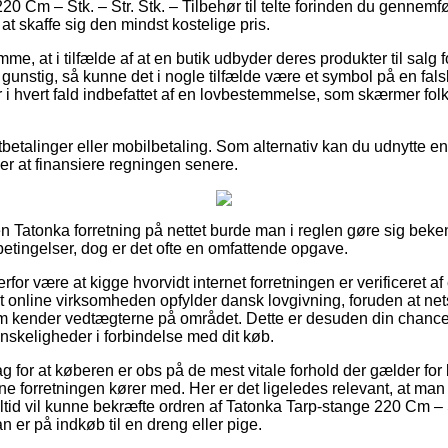
0 Cm – Stk. – Str. Stk. – Tilbehør til telte forinden du gennemfø
at skaffe sig den mindst kostelige pris.
mme, at i tilfælde af at en butik udbyder deres produkter til salg
nstig, så kunne det i nogle tilfælde være et symbol på en fals
 i hvert fald indbefattet af en lovbestemmelse, som skærmer fol
tbetalinger eller mobilbetaling. Som alternativ kan du udnytte en
ker at finansiere regningen senere.
 Tatonka forretning på nettet burde man i reglen gøre sig beke
etingelser, dog er det ofte en omfattende opgave.
or være at kigge hvorvidt internet forretningen er verificeret af
at online virksomheden opfylder dansk lovgivning, foruden at n
om kender vedtægterne på området. Dette er desuden din chance f
vanskeligheder i forbindelse med dit køb.
ag for at køberen er obs på de mest vitale forhold der gælder for 
e forretningen kører med. Her er det ligeledes relevant, at man 
ltid vil kunne bekræfte ordren af Tatonka Tarp-stange 220 Cm – St
man er på indkøb til en dreng eller pige.