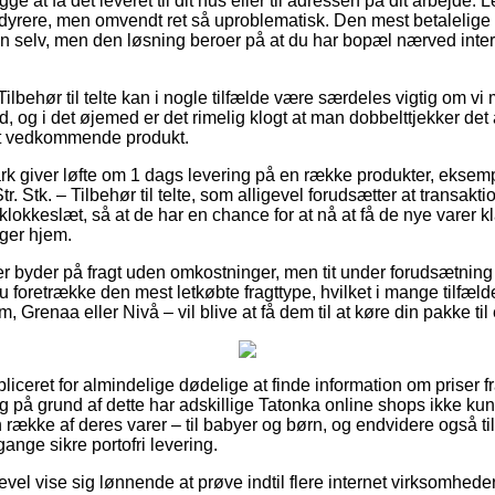
ge at få det leveret til dit hus eller til adressen på dit arbejde
yrere, men omvendt ret så uproblematisk. Den mest betalelige lø
en selv, men den løsning beroer på at du har bopæl nærved inte
ilbehør til telte kan i nogle tilfælde være særdeles vigtig om vi
tid, og i det øjemed er det rimelig klogt at man dobbelttjekker de
et vedkommende produkt.
rk giver løfte om 1 dags levering på en række produkter, eksem
r. Stk. – Tilbehør til telte, som alligevel forudsætter at transa
 klokkeslæt, så at de har en chance for at nå at få de nye varer kla
ger hjem.
er byder på fragt uden omkostninger, men tit under forudsætning a
du foretrække den mest letkøbte fragttype, hvilket i mange tilfæld
, Grenaa eller Nivå – vil blive at få dem til at køre din pakke ti
iceret for almindelige dødelige at finde information om priser fra
g på grund af dette har adskillige Tatonka online shops ikke k
 række af deres varer – til babyer og børn, og endvidere også t
nge sikre portofri levering.
evel vise sig lønnende at prøve indtil flere internet virksomhede