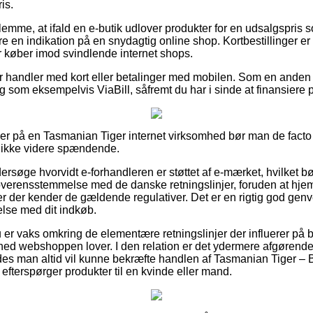
is.
glemme, at ifald en e-butik udlover produkter for en udsalgspris
ære en indikation på en snydagtig online shop. Kortbestillinger er 
er køber imod svindlende internet shops.
 for handler med kort eller betalinger med mobilen. Som en ande
g som eksempelvis ViaBill, såfremt du har i sinde at finansiere
ller på en Tasmanian Tiger internet virksomhed bør man de facto 
it ikke videre spændende.
rsøge hvorvidt e-forhandleren er støttet af e-mærket, hvilket b
verensstemmelse med de danske retningslinjer, foruden at hjem
r der kender de gældende regulativer. Det er en rigtig god genve
else med dit indkøb.
u er vaks omkring de elementære retningslinjer der influerer på b
hed webshoppen lover. I den relation er det ydermere afgørende
edes man altid vil kunne bekræfte handlen af Tasmanian Tiger – 
efterspørger produkter til en kvinde eller mand.