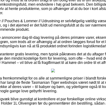
for og imod at få ordren bragt til din bolig eller ud til din arbejd
mkostningsfuld, men endvidere i høj grad bekvem. Den billigste
v at hente produkterne, som jo afhænger af at du bor i kort afsta
r.
r // Pouches & Lommer // Udrustning er selvfølgelig vældig væs
k, og i det øjemed er det fuldt ud meningsfuldt at du ser nærmer
kommende produkt.
e annoncerer dag-til-dag levering på deres primære varer, eks
grøn, som trods alt er afhængig af at ordren lægges forud for et
ndsynligvis kan nå at få produktet ordnet forinden logistikmedar
nterer gratis levering, men typisk påkræves det at du aftager fo
ge den mindst kostelige form for levering, som ofte – hvad end d
ammel – vil blive at få fragtfirmaet til at køre din ordre til et a
a fremkommeligt for os alle at sammenligne priser i blandt forskel
har langt de fleste Tasmanian Tiger webshops været nødt til at
kke af deres varer – til babyer og børn, og yderligere også til 
 nogle gange love gebyrfri levering.
gvæk blive gunstigt at kontrollere et par forskellige online virk
Holder 1L Olivengrøn før du gennemfører din bestilling, sådan a