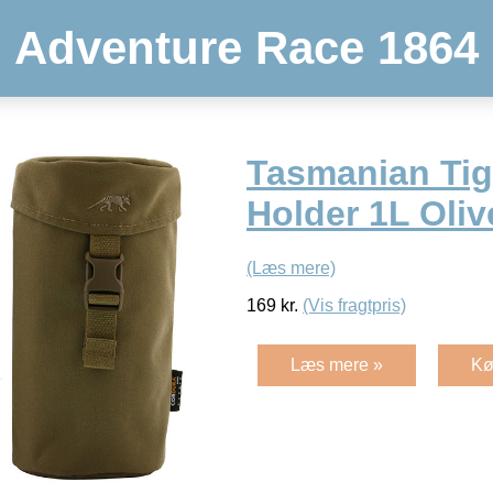
Adventure Race 1864
Tasmanian Tige
Holder 1L Oli
(Læs mere)
169
kr.
(Vis fragtpris)
Læs mere »
Kø