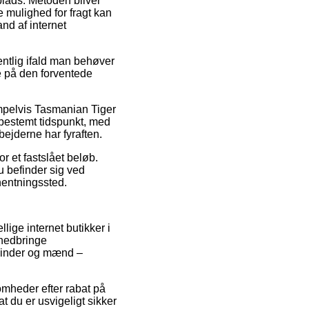
splads. Metoden bliver
 mulighed for fragt kan
nd af internet
entlig ifald man behøver
e på den forventede
empelvis Tasmanian Tiger
 bestemt tidspunkt, med
bejderne har fyraften.
r et fastslået beløb.
u befinder sig ved
fhentningssted.
lige internet butikker i
 nedbringe
kvinder og mænd –
somheder efter rabat på
t du er usvigeligt sikker