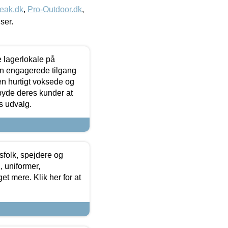
eak.dk
,
Pro-Outdoor.dk
,
iser.
le lagerlokale på
den engagerede tilgang
kken hurtigt voksede og
lbyde deres kunder at
s udvalg.
tsfolk, spejdere og
 uniformer,
et mere. Klik her for at