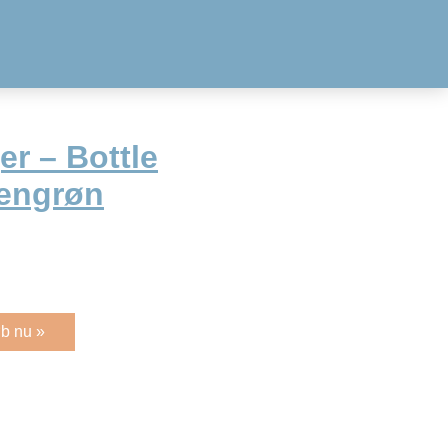
r – Bottle
vengrøn
b nu »