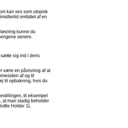
 som kan ses som utopisk
imidlertid omfattet af en
n løsning kunne du
 pengene senere.
sætte sig ind i dens
ør være en påvisning af at
mesiden af og til
j til opbakning, hvis du
estillingen, til eksempel
, at man stadig beholder
Bottle Holder 1L