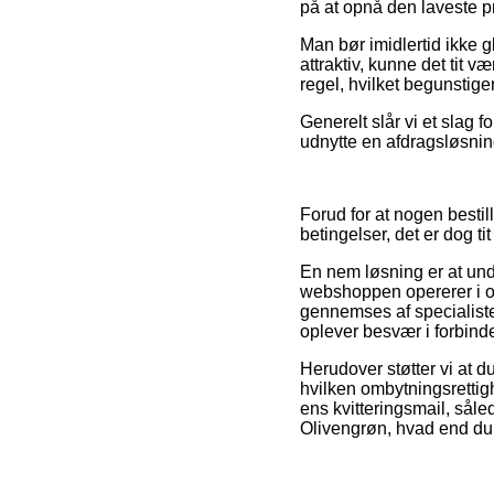
på at opnå den laveste pr
Man bør imidlertid ikke 
attraktiv, kunne det tit v
regel, hvilket begunstig
Generelt slår vi et slag
udnytte en afdragsløsnin
Forud for at nogen besti
betingelser, det er dog t
En nem løsning er at unde
webshoppen opererer i o
gennemses af specialiste
oplever besvær i forbind
Herudover støtter vi at d
hvilken ombytningsrettig
ens kvitteringsmail, sål
Olivengrøn, hvad end du 