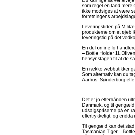
Du kan lige så vel afveje 
som regel en tand mere o
ikke modsiges at være sel
forretningens arbejdslage
Leveringstiden på Militæ
produkterne om et øjebli
leveringstid på det ved
En del online forhandler
– Bottle Holder 1L Oliven
hensynstagen til at de sa
En række webbutikker gara
Som alternativ kan du ta
Aarhus, Sønderborg eller H
Det er jo efterhånden ultr
Danmark, og til gengæld 
udsalgspriserne på en ræ
eftertrykkeligt, og endda
Til gengæld kan det stadi
Tasmanian Tiger – Bottle 