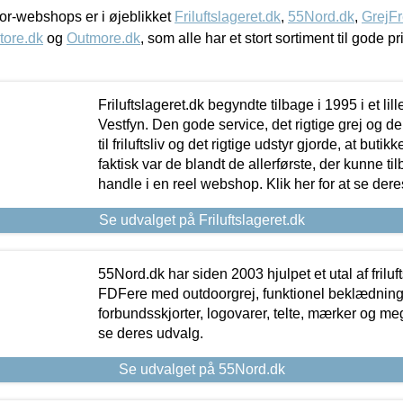
r-webshops er i øjeblikket
Friluftslageret.dk
,
55Nord.dk
,
GrejFr
tore.dk
og
Outmore.dk
, som alle har et stort sortiment til gode pr
Friluftslageret.dk begyndte tilbage i 1995 i et lil
Vestfyn. Den gode service, det rigtige grej og 
til friluftsliv og det rigtige udstyr gjorde, at buti
faktisk var de blandt de allerførste, der kunne ti
handle i en reel webshop. Klik her for at se dere
Se udvalget på Friluftslageret.dk
55Nord.dk har siden 2003 hjulpet et utal af friluf
FDFere med outdoorgrej, funktionel beklædning,
forbundsskjorter, logovarer, telte, mærker og meg
se deres udvalg.
Se udvalget på 55Nord.dk