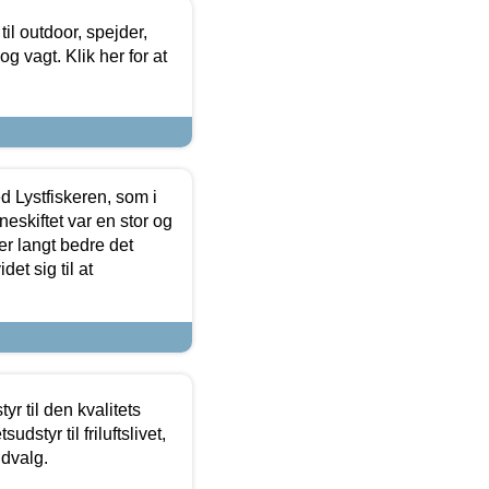
il outdoor, spejder,
 og vagt. Klik her for at
d Lystfiskeren, som i
neskiftet var en stor og
r langt bedre det
et sig til at
r til den kvalitets
dstyr til friluftslivet,
udvalg.