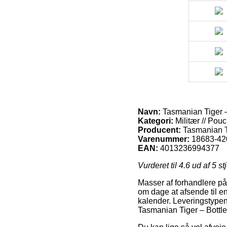
Navn:
Tasmanian Tiger –
Kategori:
Militær // Pou
Producent:
Tasmanian T
Varenummer:
18683-42
EAN:
4013236994377
Vurderet til
4.6
ud af 5 st
Masser af forhandlere på 
om dage at afsende til en 
kalender. Leveringstypen e
Tasmanian Tiger – Bottle