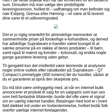
men i de fleste tilfælde kun når der erhverves for en bestemt
sum. Desuden må man vælge den prisbilligste
leveringsversion, hvilket tit – uafhængig om man befinder sig
nær Esbjerg, Grenaa eller Hørning – vil være at få leveret
dine varer til et udleveringssted.
Det er jo rigtig smertefrit for almindelige mennesker at
sammenholde priser på forskellige e-forhandlere, og derved
har adskillige Suprabeam e-handler været tvunget til at
sænke priserne på en række af deres produkter – til børn,
samt også til mænd og kvinder – kolossalt, og endda nogle
gange garantere levering uden gebyr.
Til gengæld kan det imidlertid være lønnende at analysere
nogle online outlets efter rabatkoder på Suprabeam – Q7
Compact Lommelygte (400 lumens) før du handler, sådan at
du er garanteret at opnå den skarpeste pris.
Du må blot være omhyggelig med, at når en internet butik
annoncerer et produkt til salg for en salgspris som kan ses
som helt fantastisk tiltalende, burde det ofte være et signal
om en uærlig internet handler. Betalinger med kort er i hvert
fald dækket ind under en lovbestemmelse, hvilket bistår folk
overfor uærlige internet foretagender.