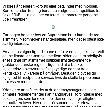
Vi foreslår generelt kortkøb eller betalinger med mobilen.
Som en anden løsning burde du vælge et afdragstilbud fra
f.eks. ViaBill, ifald du ser en fordel i at honorere pengene
ude i fremtiden.
Før nogen handler hos en Suprabeam butik kunne de reelt
skimme virksomhedens handelsaftale, men det er oftest ikke
særlig interessant.
En anden valgmulighed kunne derfor være at tjekke hvorvidt
online firmaet er e-mærket medlem, siden det almindeligvis
er et signal om at internet butikken imødekommer de
gældende danske regler, tillige med at e-butikken
lejlighedsvis overværes af sagkyndige der har nøje
kendskab til vilkårene på området. Desuden tilbydes du
lejlighed til hjælpende service, hvis du skulle få problemer i
processen med din ordre.
Yderligere anbefales det at du er hensynstagende til de
primære reglementer der kan håndhæves i forbindelse med
bestillingen, som for eksempel den ombytningsrettighed
netbutikken lover. Her er det på samme måde relevant, at