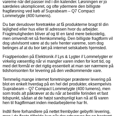
varerne når det passer ind i din kalender. Løsningen er jo
særdeles ukompliceret, og ofte ydermere den billigste
fragtløsning ved køb af Suprabeam – Q7 Compact
Lommelygte (400 lumens).
Du bør derudover foretrække at få produkterne bragt til din
lejlighed eller hus eller til adressen hvor du arbejder.
Fragtmuligheden bliver af og til en tand mere bekostelig,
men omvendt ret så fremkommelig. Den billigste fragtform vil
dog utvivlsomt være at du selv henter varerne, som dog
betinges af at du bor tæt på internet selskabets hjemsted.
Fragtperioden på Elektronik // Lys & Lygter // Lommelygter er
virkelig væsentlig når vi mangler varen inden for kort tid, og
med det formål er det rigtig essentielt at man ser nærmere på
tidshorisonten for levering på den vedkommende vare.
Temmelig mange internet forretninger præsterer levering på
blot en enkelt hverdag på en hel del produkter, eksempelvis
Suprabeam – Q7 Compact Lommelygte (400 lumens), men
som trods alt påkræver at du når at bestille forinden et fast
tidspunkt, sådan at de højst sandsynligt kan nå at få varen
hen til fragtfirmaet inden medarbejderne har fri.
Indtil flere forhandlere på nettet frembyder gebyrfri levering,