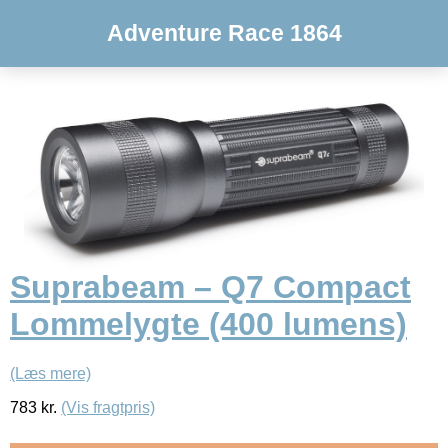
Adventure Race 1864
Suprabeam – Q7 Compact
Lommelygte (400 lumens)
(Læs mere)
783
kr.
(Vis fragtpris)