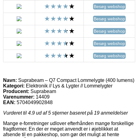
Besøg webshop
Besøg webshop
Besøg webshop
Besøg webshop
Besøg webshop
Navn:
Suprabeam – Q7 Compact Lommelygte (400 lumens)
Kategori:
Elektronik // Lys & Lygter // Lommelygter
Producent:
Suprabeam
Varenummer:
14409
EAN:
5704049902848
Vurderet til
4.9
ud af 5 stjerner baseret på
19
anmeldelser
Mange e-forretninger udlover efterhånden mange forskellige
fragtformer. En der er meget anvendt er i øjeblikket at
afsende til en pakkeshop, som gør det muligt at hente