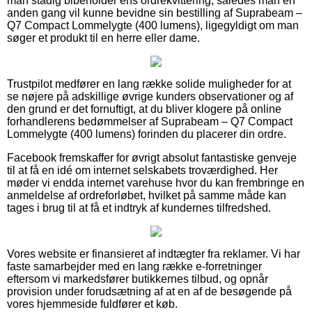
man stadig bibeholder ens ordrekvittering, således man en
anden gang vil kunne bevidne sin bestilling af Suprabeam –
Q7 Compact Lommelygte (400 lumens), ligegyldigt om man
søger et produkt til en herre eller dame.
Trustpilot medfører en lang række solide muligheder for at
se nøjere på adskillige øvrige kunders observationer og af
den grund er det fornuftigt, at du bliver klogere på online
forhandlerens bedømmelser af Suprabeam – Q7 Compact
Lommelygte (400 lumens) forinden du placerer din ordre.
Facebook fremskaffer for øvrigt absolut fantastiske genveje
til at få en idé om internet selskabets troværdighed. Her
møder vi endda internet varehuse hvor du kan frembringe en
anmeldelse af ordreforløbet, hvilket på samme måde kan
tages i brug til at få et indtryk af kundernes tilfredshed.
Vores website er finansieret af indtægter fra reklamer. Vi har
faste samarbejder med en lang række e-forretninger
eftersom vi markedsfører butikkernes tilbud, og opnår
provision under forudsætning af at en af de besøgende på
vores hjemmeside fuldfører et køb.