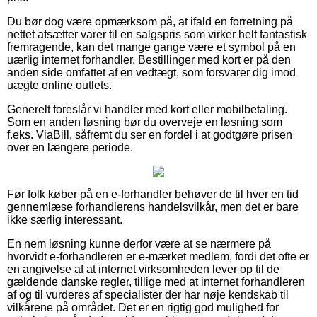
Du bør dog være opmærksom på, at ifald en forretning på
nettet afsætter varer til en salgspris som virker helt fantastisk
fremragende, kan det mange gange være et symbol på en
uærlig internet forhandler. Bestillinger med kort er på den
anden side omfattet af en vedtægt, som forsvarer dig imod
uægte online outlets.
Generelt foreslår vi handler med kort eller mobilbetaling.
Som en anden løsning bør du overveje en løsning som
f.eks. ViaBill, såfremt du ser en fordel i at godtgøre prisen
over en længere periode.
Før folk køber på en e-forhandler behøver de til hver en tid
gennemlæse forhandlerens handelsvilkår, men det er bare
ikke særlig interessant.
En nem løsning kunne derfor være at se nærmere på
hvorvidt e-forhandleren er e-mærket medlem, fordi det ofte er
en angivelse af at internet virksomheden lever op til de
gældende danske regler, tillige med at internet forhandleren
af og til vurderes af specialister der har nøje kendskab til
vilkårene på området. Det er en rigtig god mulighed for