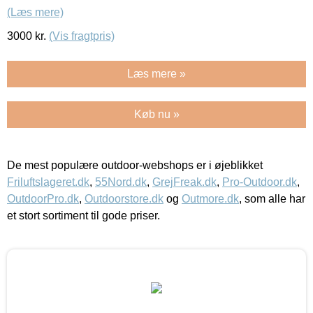
(Læs mere)
3000
kr.
(Vis fragtpris)
Læs mere »
Køb nu »
De mest populære outdoor-webshops er i øjeblikket
Friluftslageret.dk
,
55Nord.dk
,
GrejFreak.dk
,
Pro-Outdoor.dk
,
OutdoorPro.dk
,
Outdoorstore.dk
og
Outmore.dk
, som alle har
et stort sortiment til gode priser.