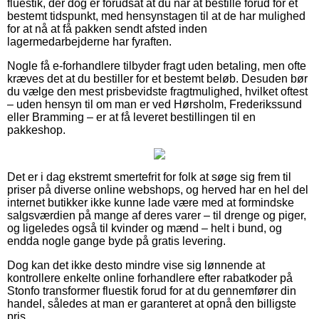
fluestik, der dog er forudsat at du når at bestille forud for et
bestemt tidspunkt, med hensynstagen til at de har mulighed
for at nå at få pakken sendt afsted inden
lagermedarbejderne har fyraften.
Nogle få e-forhandlere tilbyder fragt uden betaling, men ofte
kræves det at du bestiller for et bestemt beløb. Desuden bør
du vælge den mest prisbevidste fragtmulighed, hvilket oftest
– uden hensyn til om man er ved Hørsholm, Frederikssund
eller Bramming – er at få leveret bestillingen til en
pakkeshop.
Det er i dag ekstremt smertefrit for folk at søge sig frem til
priser på diverse online webshops, og herved har en hel del
internet butikker ikke kunne lade være med at formindske
salgsværdien på mange af deres varer – til drenge og piger,
og ligeledes også til kvinder og mænd – helt i bund, og
endda nogle gange byde på gratis levering.
Dog kan det ikke desto mindre vise sig lønnende at
kontrollere enkelte online forhandlere efter rabatkoder på
Stonfo transformer fluestik forud for at du gennemfører din
handel, således at man er garanteret at opnå den billigste
pris.