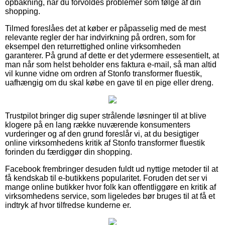
opbakning, når du forvoldes problemer som følge af din
shopping.
Tilmed foreslåes det at køber er påpasselig med de mest
relevante regler der har indvirkning på ordren, som for
eksempel den returrettighed online virksomheden
garanterer. På grund af dette er det ydermere essesentielt, at
man når som helst beholder ens faktura e-mail, så man altid
vil kunne vidne om ordren af Stonfo transformer fluestik,
uafhængig om du skal købe en gave til en pige eller dreng.
Trustpilot bringer dig super strålende løsninger til at blive
klogere på en lang række nuværende konsumenters
vurderinger og af den grund foreslår vi, at du besigtiger
online virksomhedens kritik af Stonfo transformer fluestik
forinden du færdiggør din shopping.
Facebook frembringer desuden fuldt ud nyttige metoder til at
få kendskab til e-butikkens popularitet. Foruden det ser vi
mange online butikker hvor folk kan offentliggøre en kritik af
virksomhedens service, som ligeledes bør bruges til at få et
indtryk af hvor tilfredse kunderne er.