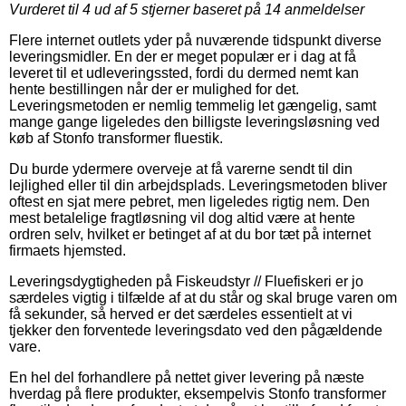
Vurderet til
4
ud af 5 stjerner baseret på
14
anmeldelser
Flere internet outlets yder på nuværende tidspunkt diverse
leveringsmidler. En der er meget populær er i dag at få
leveret til et udleveringssted, fordi du dermed nemt kan
hente bestillingen når der er mulighed for det.
Leveringsmetoden er nemlig temmelig let gængelig, samt
mange gange ligeledes den billigste leveringsløsning ved
køb af Stonfo transformer fluestik.
Du burde ydermere overveje at få varerne sendt til din
lejlighed eller til din arbejdsplads. Leveringsmetoden bliver
oftest en sjat mere pebret, men ligeledes rigtig nem. Den
mest betalelige fragtløsning vil dog altid være at hente
ordren selv, hvilket er betinget af at du bor tæt på internet
firmaets hjemsted.
Leveringsdygtigheden på Fiskeudstyr // Fluefiskeri er jo
særdeles vigtig i tilfælde af at du står og skal bruge varen om
få sekunder, så herved er det særdeles essentielt at vi
tjekker den forventede leveringsdato ved den pågældende
vare.
En hel del forhandlere på nettet giver levering på næste
hverdag på flere produkter, eksempelvis Stonfo transformer