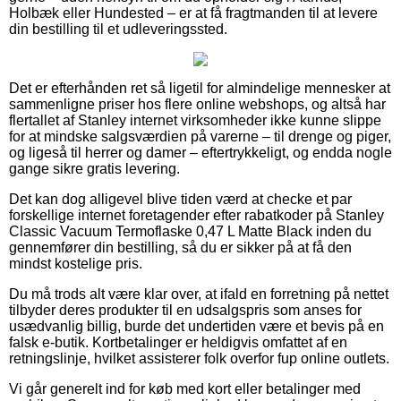
Holbæk eller Hundested – er at få fragtmanden til at levere
din bestilling til et udleveringssted.
Det er efterhånden ret så ligetil for almindelige mennesker at
sammenligne priser hos flere online webshops, og altså har
flertallet af Stanley internet virksomheder ikke kunne slippe
for at mindske salgsværdien på varerne – til drenge og piger,
og ligeså til herrer og damer – eftertrykkeligt, og endda nogle
gange sikre gratis levering.
Det kan dog alligevel blive tiden værd at checke et par
forskellige internet foretagender efter rabatkoder på Stanley
Classic Vacuum Termoflaske 0,47 L Matte Black inden du
gennemfører din bestilling, så du er sikker på at få den
mindst kostelige pris.
Du må trods alt være klar over, at ifald en forretning på nettet
tilbyder deres produkter til en udsalgspris som anses for
usædvanlig billig, burde det undertiden være et bevis på en
falsk e-butik. Kortbetalinger er heldigvis omfattet af en
retningslinje, hvilket assisterer folk overfor fup online outlets.
Vi går generelt ind for køb med kort eller betalinger med