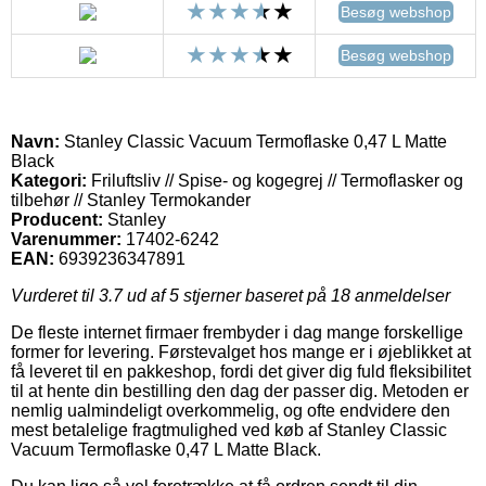
Besøg webshop
Besøg webshop
Navn:
Stanley Classic Vacuum Termoflaske 0,47 L Matte
Black
Kategori:
Friluftsliv // Spise- og kogegrej // Termoflasker og
tilbehør // Stanley Termokander
Producent:
Stanley
Varenummer:
17402-6242
EAN:
6939236347891
Vurderet til
3.7
ud af 5 stjerner baseret på
18
anmeldelser
De fleste internet firmaer frembyder i dag mange forskellige
former for levering. Førstevalget hos mange er i øjeblikket at
få leveret til en pakkeshop, fordi det giver dig fuld fleksibilitet
til at hente din bestilling den dag der passer dig. Metoden er
nemlig ualmindeligt overkommelig, og ofte endvidere den
mest betalelige fragtmulighed ved køb af Stanley Classic
Vacuum Termoflaske 0,47 L Matte Black.