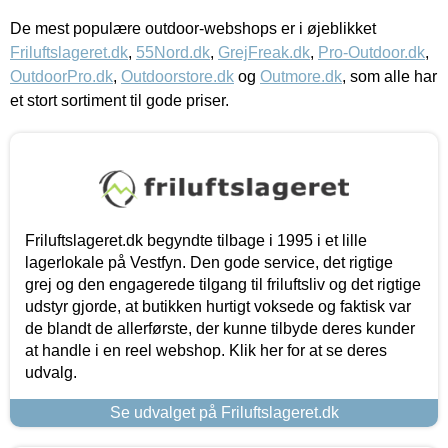
De mest populære outdoor-webshops er i øjeblikket
Friluftslageret.dk
,
55Nord.dk
,
GrejFreak.dk
,
Pro-Outdoor.dk
,
OutdoorPro.dk
,
Outdoorstore.dk
og
Outmore.dk
, som alle har
et stort sortiment til gode priser.
Friluftslageret.dk begyndte tilbage i 1995 i et lille
lagerlokale på Vestfyn. Den gode service, det rigtige
grej og den engagerede tilgang til friluftsliv og det rigtige
udstyr gjorde, at butikken hurtigt voksede og faktisk var
de blandt de allerførste, der kunne tilbyde deres kunder
at handle i en reel webshop. Klik her for at se deres
udvalg.
Se udvalget på Friluftslageret.dk