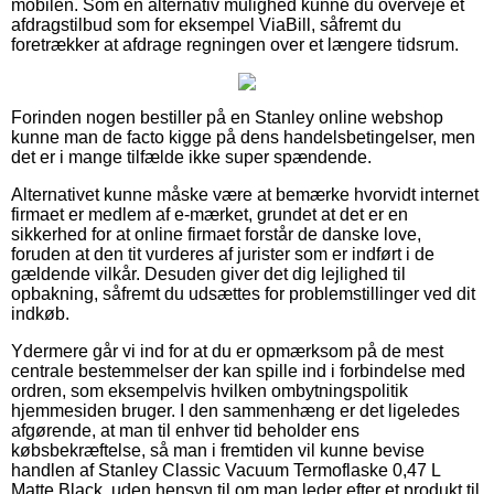
mobilen. Som en alternativ mulighed kunne du overveje et
afdragstilbud som for eksempel ViaBill, såfremt du
foretrækker at afdrage regningen over et længere tidsrum.
Forinden nogen bestiller på en Stanley online webshop
kunne man de facto kigge på dens handelsbetingelser, men
det er i mange tilfælde ikke super spændende.
Alternativet kunne måske være at bemærke hvorvidt internet
firmaet er medlem af e-mærket, grundet at det er en
sikkerhed for at online firmaet forstår de danske love,
foruden at den tit vurderes af jurister som er indført i de
gældende vilkår. Desuden giver det dig lejlighed til
opbakning, såfremt du udsættes for problemstillinger ved dit
indkøb.
Ydermere går vi ind for at du er opmærksom på de mest
centrale bestemmelser der kan spille ind i forbindelse med
ordren, som eksempelvis hvilken ombytningspolitik
hjemmesiden bruger. I den sammenhæng er det ligeledes
afgørende, at man til enhver tid beholder ens
købsbekræftelse, så man i fremtiden vil kunne bevise
handlen af Stanley Classic Vacuum Termoflaske 0,47 L
Matte Black, uden hensyn til om man leder efter et produkt til