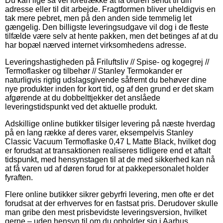
Du kan lige så vel foretrække at få ordren sendt til din
adresse eller til dit arbejde. Fragtformen bliver uheldigvis en
tak mere pebret, men på den anden side temmelig let
gængelig. Den billigste leveringsudgave vil dog i de fleste
tilfælde være selv at hente pakken, men det betinges af at du
har bopæl nærved internet virksomhedens adresse.
Leveringshastigheden på Friluftsliv // Spise- og kogegrej //
Termoflasker og tilbehør // Stanley Termokander er
naturligvis rigtig udslagsgivende såfremt du behøver dine
nye produkter inden for kort tid, og af den grund er det skam
afgørende at du dobbelttjekker det anslåede
leveringstidspunkt ved det aktuelle produkt.
Adskillige online butikker tilsiger levering på næste hverdag
på en lang række af deres varer, eksempelvis Stanley
Classic Vacuum Termoflaske 0,47 L Matte Black, hvilket dog
er forudsat at transaktionen realiseres tidligere end et aftalt
tidspunkt, med hensynstagen til at de med sikkerhed kan nå
at få varen ud af døren forud for at pakkepersonalet holder
fyraften.
Flere online butikker sikrer gebyrfri levering, men ofte er det
forudsat at der erhverves for en fastsat pris. Derudover skulle
man gribe den mest prisbevidste leveringsversion, hvilket
gerne – uden hensyn til om du opholder sig i Aarhus,