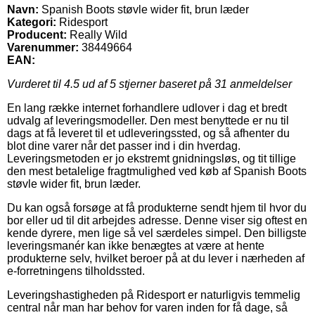
Navn:
Spanish Boots støvle wider fit, brun læder
Kategori:
Ridesport
Producent:
Really Wild
Varenummer:
38449664
EAN:
Vurderet til
4.5
ud af 5 stjerner baseret på
31
anmeldelser
En lang række internet forhandlere udlover i dag et bredt
udvalg af leveringsmodeller. Den mest benyttede er nu til
dags at få leveret til et udleveringssted, og så afhenter du
blot dine varer når det passer ind i din hverdag.
Leveringsmetoden er jo ekstremt gnidningsløs, og tit tillige
den mest betalelige fragtmulighed ved køb af Spanish Boots
støvle wider fit, brun læder.
Du kan også forsøge at få produkterne sendt hjem til hvor du
bor eller ud til dit arbejdes adresse. Denne viser sig oftest en
kende dyrere, men lige så vel særdeles simpel. Den billigste
leveringsmanér kan ikke benægtes at være at hente
produkterne selv, hvilket beroer på at du lever i nærheden af
e-forretningens tilholdssted.
Leveringshastigheden på Ridesport er naturligvis temmelig
central når man har behov for varen inden for få dage, så