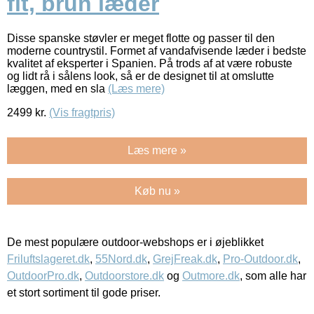
fit, brun læder
Disse spanske støvler er meget flotte og passer til den
moderne countrystil. Formet af vandafvisende læder i bedste
kvalitet af eksperter i Spanien. På trods af at være robuste
og lidt rå i sålens look, så er de designet til at omslutte
læggen, med en sla
(Læs mere)
2499
kr.
(Vis fragtpris)
Læs mere »
Køb nu »
De mest populære outdoor-webshops er i øjeblikket
Friluftslageret.dk
,
55Nord.dk
,
GrejFreak.dk
,
Pro-Outdoor.dk
,
OutdoorPro.dk
,
Outdoorstore.dk
og
Outmore.dk
, som alle har
et stort sortiment til gode priser.