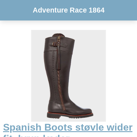
Adventure Race 1864
Spanish Boots støvle wider