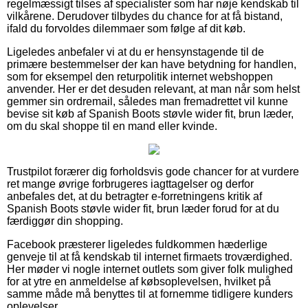
regelmæssigt tilses af specialister som har nøje kendskab til
vilkårene. Derudover tilbydes du chance for at få bistand,
ifald du forvoldes dilemmaer som følge af dit køb.
Ligeledes anbefaler vi at du er hensynstagende til de
primære bestemmelser der kan have betydning for handlen,
som for eksempel den returpolitik internet webshoppen
anvender. Her er det desuden relevant, at man når som helst
gemmer sin ordremail, således man fremadrettet vil kunne
bevise sit køb af Spanish Boots støvle wider fit, brun læder,
om du skal shoppe til en mand eller kvinde.
Trustpilot forærer dig forholdsvis gode chancer for at vurdere
ret mange øvrige forbrugeres iagttagelser og derfor
anbefales det, at du betragter e-forretningens kritik af
Spanish Boots støvle wider fit, brun læder forud for at du
færdiggør din shopping.
Facebook præsterer ligeledes fuldkommen hæderlige
genveje til at få kendskab til internet firmaets troværdighed.
Her møder vi nogle internet outlets som giver folk mulighed
for at ytre en anmeldelse af købsoplevelsen, hvilket på
samme måde må benyttes til at fornemme tidligere kunders
oplevelser.