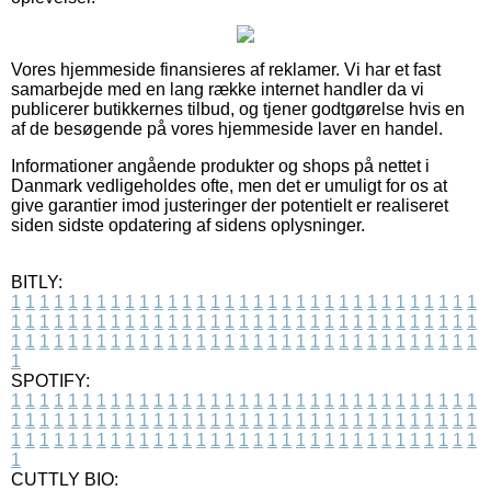
Vores hjemmeside finansieres af reklamer. Vi har et fast
samarbejde med en lang række internet handler da vi
publicerer butikkernes tilbud, og tjener godtgørelse hvis en
af de besøgende på vores hjemmeside laver en handel.
Informationer angående produkter og shops på nettet i
Danmark vedligeholdes ofte, men det er umuligt for os at
give garantier imod justeringer der potentielt er realiseret
siden sidste opdatering af sidens oplysninger.
BITLY:
1
1
1
1
1
1
1
1
1
1
1
1
1
1
1
1
1
1
1
1
1
1
1
1
1
1
1
1
1
1
1
1
1
1
1
1
1
1
1
1
1
1
1
1
1
1
1
1
1
1
1
1
1
1
1
1
1
1
1
1
1
1
1
1
1
1
1
1
1
1
1
1
1
1
1
1
1
1
1
1
1
1
1
1
1
1
1
1
1
1
1
1
1
1
1
1
1
1
1
1
SPOTIFY:
1
1
1
1
1
1
1
1
1
1
1
1
1
1
1
1
1
1
1
1
1
1
1
1
1
1
1
1
1
1
1
1
1
1
1
1
1
1
1
1
1
1
1
1
1
1
1
1
1
1
1
1
1
1
1
1
1
1
1
1
1
1
1
1
1
1
1
1
1
1
1
1
1
1
1
1
1
1
1
1
1
1
1
1
1
1
1
1
1
1
1
1
1
1
1
1
1
1
1
1
CUTTLY BIO: