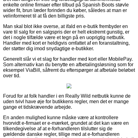
enkelte online firmaer efter tilbud på Spanish Boots støvle
wider fit, brun læder forinden du køber, således at man er
velinformeret til at få den billigste pris.
Man skal blot ikke overse, at ifald en e-butik frembyder en
vare til salg for en salgspris der er helt ekstremt gunstig, er
det i nogle tilfælde være et tegn på en uoprigtig netbutik.
Handler med kort er heldigvis omfattet af en foranstaltning,
der støtter dig imod snydagtige e-butikker.
Generelt slår vi et slag for handler med kort eller MobilePay.
Som alternativ kan du benytte en afbetalingsløsning som for
eksempel ViaBill, såfremt du efterspørger at afbetale beløbet
over tid.
Forud for at folk handler i en Really Wild netbutik kunne de
uden tvivl have øje for butikkens regler, men det er mange
gange et tidskrævende arbejde.
En anden mulighed kunne måske være at kontrollere
hvorvidt e-firmaet er e-mærket, grundet at det kan være en
tilkendegivelse af at e-forhandleren tilslutter sig de
gældende danske regler, tillige med at e-forhandleren