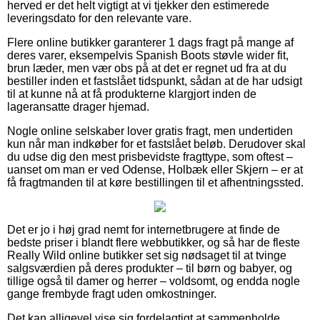
herved er det helt vigtigt at vi tjekker den estimerede
leveringsdato for den relevante vare.
Flere online butikker garanterer 1 dags fragt på mange af
deres varer, eksempelvis Spanish Boots støvle wider fit,
brun læder, men vær obs på at det er regnet ud fra at du
bestiller inden et fastslået tidspunkt, sådan at de har udsigt
til at kunne nå at få produkterne klargjort inden de
lageransatte drager hjemad.
Nogle online selskaber lover gratis fragt, men undertiden
kun når man indkøber for et fastslået beløb. Derudover skal
du udse dig den mest prisbevidste fragttype, som oftest –
uanset om man er ved Odense, Holbæk eller Skjern – er at
få fragtmanden til at køre bestillingen til et afhentningssted.
Det er jo i høj grad nemt for internetbrugere at finde de
bedste priser i blandt flere webbutikker, og så har de fleste
Really Wild online butikker set sig nødsaget til at tvinge
salgsværdien på deres produkter – til børn og babyer, og
tillige også til damer og herrer – voldsomt, og endda nogle
gange frembyde fragt uden omkostninger.
Det kan alligevel vise sig fordelagtigt at sammenholde