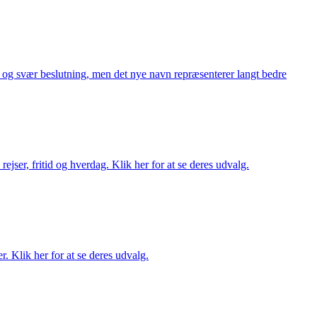
or og svær beslutning, men det nye navn repræsenterer langt bedre
rejser, fritid og hverdag. Klik her for at se deres udvalg.
r. Klik her for at se deres udvalg.