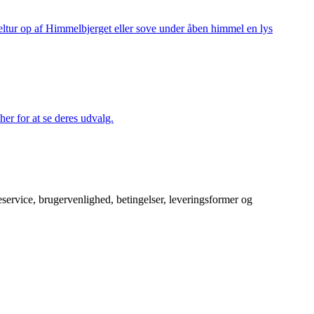
keltur op af Himmelbjerget eller sove under åben himmel en lys
her for at se deres udvalg.
service, brugervenlighed, betingelser, leveringsformer og