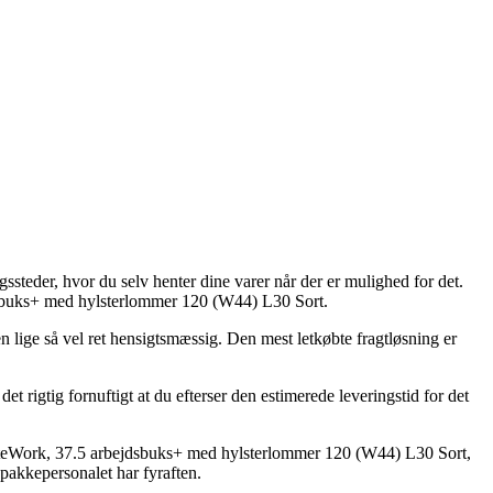
gssteder, hvor du selv henter dine varer når der er mulighed for det.
jdsbuks+ med hylsterlommer 120 (W44) L30 Sort.
en lige så vel ret hensigtsmæssig. Den mest letkøbte fragtløsning er
et rigtig fornuftigt at du efterser den estimerede leveringstid for det
iteWork, 37.5 arbejdsbuks+ med hylsterlommer 120 (W44) L30 Sort,
 pakkepersonalet har fyraften.