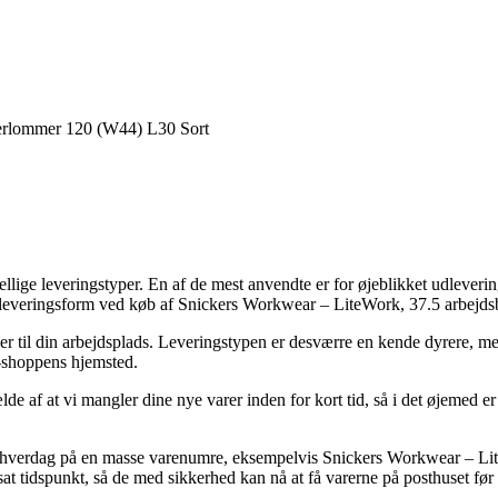
erlommer 120 (W44) L30 Sort
llige leveringstyper. En af de mest anvendte er for øjeblikket udleverin
lige leveringsform ved køb af Snickers Workwear – LiteWork, 37.5 arbe
ller til din arbejdsplads. Leveringstypen er desværre en kende dyrere, m
e-shoppens hjemsted.
de af at vi mangler dine nye varer inden for kort tid, så i det øjemed er d
e hverdag på en masse varenumre, eksempelvis Snickers Workwear – L
tsat tidspunkt, så de med sikkerhed kan nå at få varerne på posthuset før