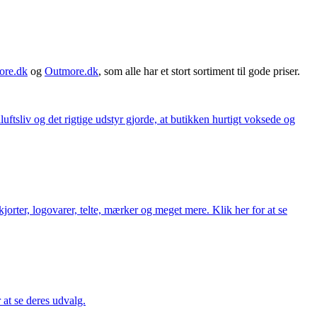
ore.dk
og
Outmore.dk
, som alle har et stort sortiment til gode priser.
iluftsliv og det rigtige udstyr gjorde, at butikken hurtigt voksede og
orter, logovarer, telte, mærker og meget mere. Klik her for at se
r at se deres udvalg.