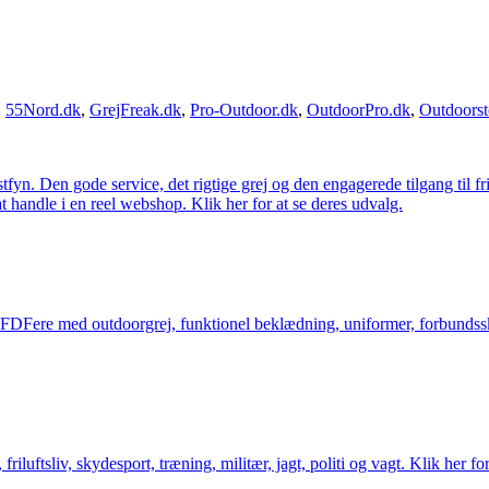
,
55Nord.dk
,
GrejFreak.dk
,
Pro-Outdoor.dk
,
OutdoorPro.dk
,
Outdoorst
estfyn. Den gode service, det rigtige grej og den engagerede tilgang til fr
at handle i en reel webshop. Klik her for at se deres udvalg.
og FDFere med outdoorgrej, funktionel beklædning, uniformer, forbundsskj
friluftsliv, skydesport, træning, militær, jagt, politi og vagt. Klik her fo