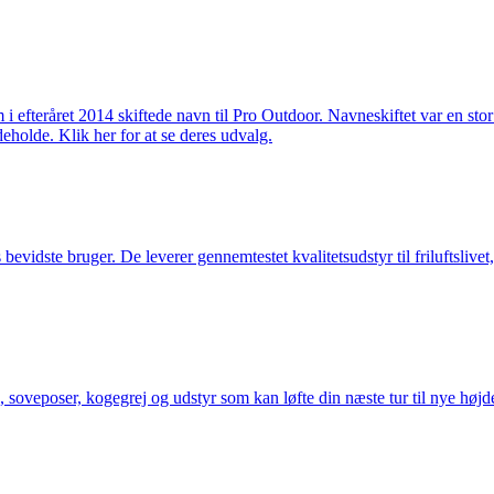
m i efteråret 2014 skiftede navn til Pro Outdoor. Navneskiftet var en st
deholde. Klik her for at se deres udvalg.
idste bruger. De leverer gennemtestet kvalitetsudstyr til friluftslivet, 
 soveposer, kogegrej og udstyr som kan løfte din næste tur til nye højde