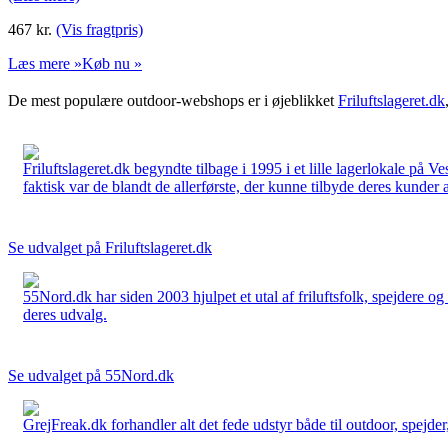
467
kr.
(Vis fragtpris)
Læs mere »
Køb nu »
De mest populære outdoor-webshops er i øjeblikket
Friluftslageret.dk
Friluftslageret.dk begyndte tilbage i 1995 i et lille lagerlokale på V
faktisk var de blandt de allerførste, der kunne tilbyde deres kunder 
Se udvalget på Friluftslageret.dk
55Nord.dk har siden 2003 hjulpet et utal af friluftsfolk, spejdere 
deres udvalg.
Se udvalget på 55Nord.dk
GrejFreak.dk forhandler alt det fede udstyr både til outdoor, spejder, 