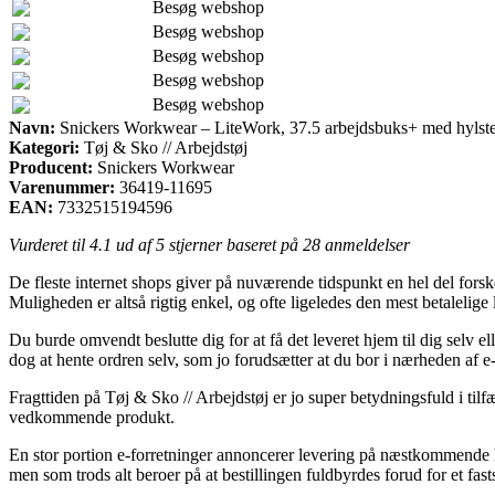
Besøg webshop
Besøg webshop
Besøg webshop
Besøg webshop
Besøg webshop
Navn:
Snickers Workwear – LiteWork, 37.5 arbejdsbuks+ med hylst
Kategori:
Tøj & Sko // Arbejdstøj
Producent:
Snickers Workwear
Varenummer:
36419-11695
EAN:
7332515194596
Vurderet til
4.1
ud af 5 stjerner baseret på
28
anmeldelser
De fleste internet shops giver på nuværende tidspunkt en hel del forske
Muligheden er altså rigtig enkel, og ofte ligeledes den mest betale
Du burde omvendt beslutte dig for at få det leveret hjem til dig selv e
dog at hente ordren selv, som jo forudsætter at du bor i nærheden af 
Fragttiden på Tøj & Sko // Arbejdstøj er jo super betydningsfuld i tilfæl
vedkommende produkt.
En stor portion e-forretninger annoncerer levering på næstkommend
men som trods alt beroer på at bestillingen fuldbyrdes forud for et fas