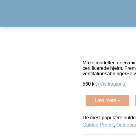
Maze modellen er en mini
certificerede hjelm. Fre
ventilationsåbningerSel
560
kr.
(Vis fragtpris)
Læs mere »
De mest populære outdoo
OutdoorPro.dk
,
Outdoors