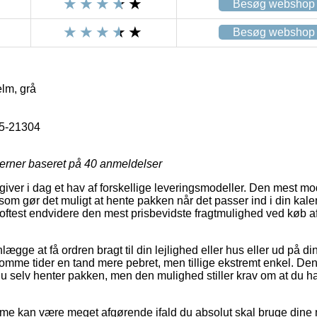
Besøg webshop
Besøg webshop
lm, grå
5-21304
jerner baseret på
40
anmeldelser
 giver i dag et hav af forskellige leveringsmodeller. Den mest mod
som gør det muligt at hente pakken når det passer ind i din kal
mt oftest endvidere den mest prisbevidste fragtmulighed ved køb 
gge at få ordren bragt til din lejlighed eller hus eller ud på di
omme tider en tand mere pebret, men tillige ekstremt enkel. Den
 du selv henter pakken, men den mulighed stiller krav om at du h
me kan være meget afgørende ifald du absolut skal bruge dine 