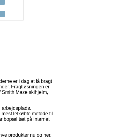
erne er i dag at få bragt
ender. Fragtløsningen er
af Smith Maze skihjelm,
n arbejdsplads.
 mest letkøbte metode til
ar bopæl tæt på internet
nye produkter nu og her,