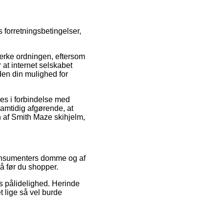
 forretningsbetingelser,
rke ordningen, eftersom
 at internet selskabet
den din mulighed for
ves i forbindelse med
 samtidig afgørende, at
 af Smith Maze skihjelm,
 konsumenters domme og af
å før du shopper.
s pålidelighed. Herinde
t lige så vel burde