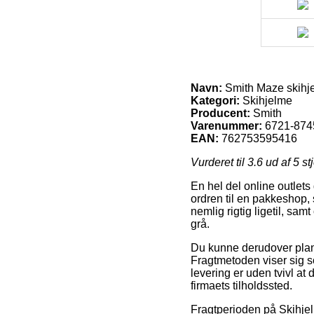
Navn:
Smith Maze skihje
Kategori:
Skihjelme
Producent:
Smith
Varenummer:
6721-874
EAN:
762753595416
Vurderet til
3.6
ud af 5 st
En hel del online outlets
ordren til en pakkeshop, 
nemlig rigtig ligetil, sa
grå.
Du kunne derudover planlæ
Fragtmetoden viser sig s
levering er uden tvivl at
firmaets tilholdssted.
Fragtperioden på Skihjel