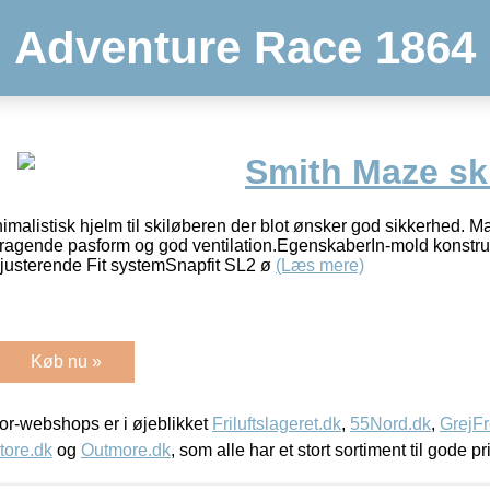
Adventure Race 1864
Smith Maze ski
malistisk hjelm til skiløberen der blot ønsker god sikkerhed. Ma
mragende pasform og god ventilation.EgenskaberIn-mold konstru
vjusterende Fit systemSnapfit SL2 ø
(Læs mere)
Køb nu »
r-webshops er i øjeblikket
Friluftslageret.dk
,
55Nord.dk
,
GrejFr
tore.dk
og
Outmore.dk
, som alle har et stort sortiment til gode pr