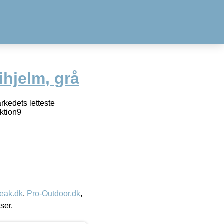
hjelm, grå
rkedets letteste
ktion9
eak.dk
,
Pro-Outdoor.dk
,
iser.