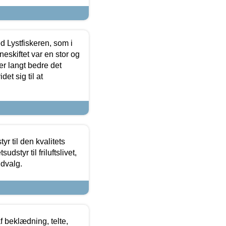
d Lystfiskeren, som i
neskiftet var en stor og
r langt bedre det
et sig til at
r til den kvalitets
dstyr til friluftslivet,
udvalg.
f beklædning, telte,