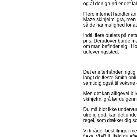
og af den grund er det fa
Flere internet handler a
Maze skihjelm, grå, men v
så de har mulighed for at
Indtil flere outlets på ne
pris. Derudover burde man
om man befinder sig i Hor
udleveringssted.
Det er efterhånden rigtig
langt de fleste Smith onl
samtidig også til voksne
Men det kan alligevel bli
skihjelm, grå før du genn
Du må blot ikke undervurd
utrolig god, kan det unde
regel, som dækker dig s
Vi tilråder bestillinger 
f.eks. ViaBill, ifald du e