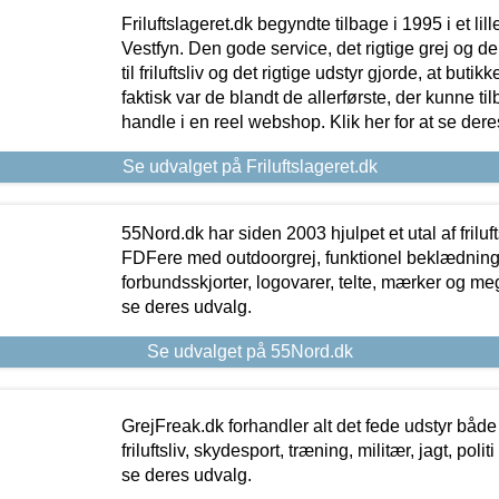
Friluftslageret.dk begyndte tilbage i 1995 i et lil
Vestfyn. Den gode service, det rigtige grej og 
til friluftsliv og det rigtige udstyr gjorde, at buti
faktisk var de blandt de allerførste, der kunne ti
handle i en reel webshop. Klik her for at se dere
Se udvalget på Friluftslageret.dk
55Nord.dk har siden 2003 hjulpet et utal af friluf
FDFere med outdoorgrej, funktionel beklædning,
forbundsskjorter, logovarer, telte, mærker og meg
se deres udvalg.
Se udvalget på 55Nord.dk
GrejFreak.dk forhandler alt det fede udstyr både t
friluftsliv, skydesport, træning, militær, jagt, politi
se deres udvalg.