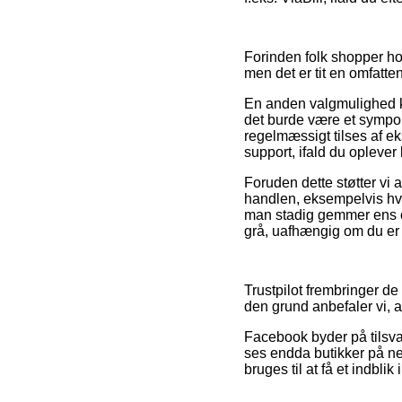
Forinden folk shopper ho
men det er tit en omfatt
En anden valgmulighed 
det burde være et sympol 
regelmæssigt tilses af e
support, ifald du opleve
Foruden dette støtter vi 
handlen, eksempelvis hvilk
man stadig gemmer ens o
grå, uafhængig om du er p
Trustpilot frembringer d
den grund anbefaler vi, 
Facebook byder på tilsva
ses endda butikker på net
bruges til at få et indblik