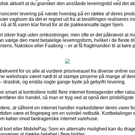
ktisk aktuelt at du gransker den anslåede leveringstid ved det ak
nnoncerer levering på næste hverdag på en række af deres prod
ær vagtsom da det er regnet ud fra at bestillingen realiseres ind
 nå at få varen klar forud for at de pakkeansatte tager hjem.
ttet sikrer fragt uden omkostninger, men ofte er det påkrævet at ma
 vælge den mest betalelige leveringsform, hvilket i de fleste ti
sens, Nakskov eller Faaborg – er at få fragtmanden til at køre pr
 bekvemt for os alle at vurdere prisniveauet fra diverse online ou
ine webshops været nødt til at stampe priserne på mange af deres
 – drastisk, og endda nogle gange byde på gebyrfri levering.
ve smart at kontrollere indtil flere internet foretagender efter r
emfører din handel, så man er tryg ved at opnå den prisbilligste 
ere, at såfremt en internet handler markedsfører deres varer for
rtiden være et fingerpeg om en svindel netbutik. Kortbetalinger e
om køber imod bedrageriske internet varehuse.
med kort eller MobilePay. Som en alternativ mulighed kan du drage
fterspørger at dække beløbet i flere bidder.