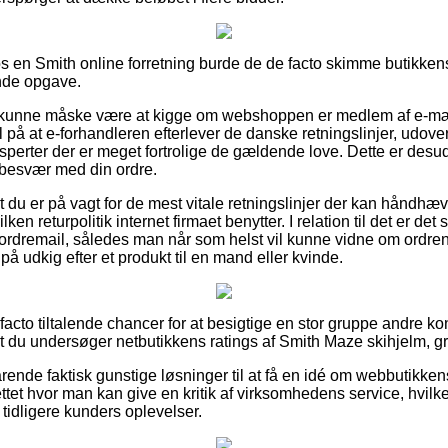
s en Smith online forretning burde de de facto skimme butikkens
ende opgave.
kunne måske være at kigge om webshoppen er medlem af e-mæ
på at e-forhandleren efterlever de danske retningslinjer, udover
ksperter der er meget fortrolige de gældende love. Dette er desu
r besvær med din ordre.
at du er på vagt for de mest vitale retningslinjer der kan håndhæ
en returpolitik internet firmaet benytter. I relation til det er det
rdremail, således man når som helst vil kunne vidne om ordren
å udkig efter et produkt til en mand eller kvinde.
e facto tiltalende chancer for at besigtige en stor gruppe andre
at du undersøger netbutikkens ratings af Smith Maze skihjelm, gr
rende faktisk gunstige løsninger til at få en idé om webbutikken
tet hvor man kan give en kritik af virksomhedens service, hvilke
 i tidligere kunders oplevelser.