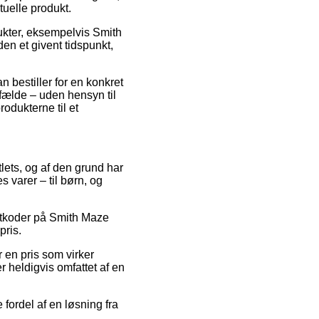
tuelle produkt.
ukter, eksempelvis Smith
en et givent tidspunkt,
n bestiller for en konkret
lfælde – uden hensyn til
odukterne til et
tlets, og af den grund har
 varer – til børn, og
abatkoder på Smith Maze
pris.
 en pris som virker
r heldigvis omfattet af en
 fordel af en løsning fra