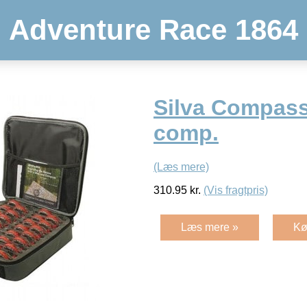
Adventure Race 1864
Silva Compass
comp.
(Læs mere)
310.95
kr.
(Vis fragtpris)
Læs mere »
Kø