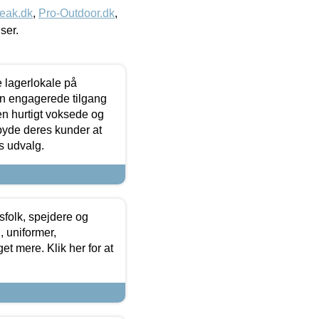
eak.dk
,
Pro-Outdoor.dk
,
iser.
le lagerlokale på
den engagerede tilgang
kken hurtigt voksede og
lbyde deres kunder at
s udvalg.
tsfolk, spejdere og
 uniformer,
et mere. Klik her for at