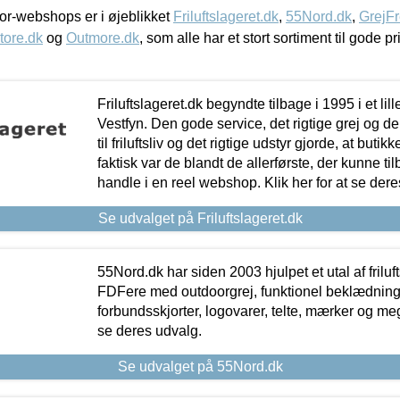
r-webshops er i øjeblikket
Friluftslageret.dk
,
55Nord.dk
,
GrejFr
tore.dk
og
Outmore.dk
, som alle har et stort sortiment til gode pr
Friluftslageret.dk begyndte tilbage i 1995 i et lil
Vestfyn. Den gode service, det rigtige grej og 
til friluftsliv og det rigtige udstyr gjorde, at buti
faktisk var de blandt de allerførste, der kunne ti
handle i en reel webshop. Klik her for at se dere
Se udvalget på Friluftslageret.dk
55Nord.dk har siden 2003 hjulpet et utal af friluf
FDFere med outdoorgrej, funktionel beklædning,
forbundsskjorter, logovarer, telte, mærker og meg
se deres udvalg.
Se udvalget på 55Nord.dk