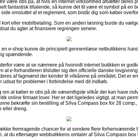
e være obs på, at hvis en internet virksomhed afsætter deres pro
elt fantastisk tiltalende, så kunne det tit være et symbol på en 
ide omsluttet af et reglement, som bistår dig som køber overfor 
ed kort eller mobilbetaling. Som en anden løsning burde du vælg
dsat du agter at finansiere regningen senere.
 en e-shop kunne de principielt gennemlæse netbutikkens hand
rlig spændende.
derfor være at se nærmere på hvorvidt internet butikken er godk
 at e-forhandleren tilslutter sig den officielle danske lovgivning
res af fagmænd der kender til vilkårene på området. Det er en r
er udsat for problemer i forbindelse med dit indkøb.
lag om at køber er obs på de væsentligste vilkår der kan have indv
ik online firmaet lover. Her er det ligeledes vigtigt, at man perm
kunne bekræfte sin bestilling af Silva Compass box for 28 comp.
e eller dreng.
række fremragende chancer for at sondere flere forhenværende 
, at du eftersøger webbutikkens omtaler af Silva Compass box 