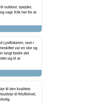
il outdoor, spejder,
 og vagt. Klik her for at
d Lystfiskeren, som i
neskiftet var en stor og
r langt bedre det
et sig til at
r til den kvalitets
dstyr til friluftslivet,
udvalg.