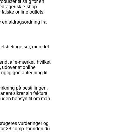
dukter til salg for en
bedragerisk e-shop.
falske online outlets.
e en afdragsordning fra
elsbetingelser, men det
endt af e-mærket, hvilket
, udover at online
igtig god anledning til
irkning på bestillingen,
anent sikrer sin faktura,
, uden hensyn til om man
brugeres vurderinger og
for 28 comp. forinden du