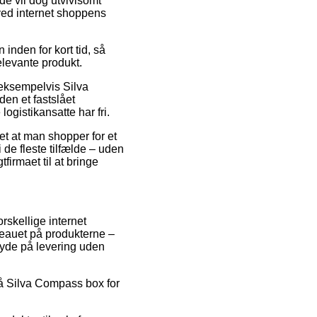
de vil dog utvivlsomt
ved internet shoppens
nden for kort tid, så
elevante produkt.
 eksempelvis Silva
den et fastslået
ogistikansatte har fri.
et at man shopper for et
 de fleste tilfælde – uden
firmaet til at bringe
rskellige internet
iveauet på produkterne –
byde på levering uden
 på Silva Compass box for