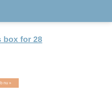
 box for 28
b nu »