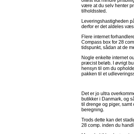
oftest lidt mindre prisbi
være at du selv henter p
tilholdssted.
Leveringshastigheden på 
derfor er det aldeles væs
Flere internet forhandl
Compass box for 28 comp.,
tidspunkt, sådan at de me
Nogle enkelte internet o
præcist beløb. I øvrigt b
hensyn til om du opholder 
pakken til et udleverings
Det er jo ultra overkomme
butikker i Danmark, og så
til drenge og piger, sam
beregning.
Trods dette kan det stadi
28 comp. inden du handler,