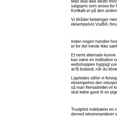
Man skal ikke desto mindr
salgspris som anses for h
Kortkøb er på den anden s
Vi tilråder betalinger m
eksempelvis ViaBill, foru
Inden nogen handler hos
er for det meste ikke sæ
Et nemt alternativ kunne 
kan være en indikation om
webshoppen hyppigt vurde
at få bistand, når du bliv
Ligeledes stiller vi fors
eksempelvis den returpolit
så man fremadrettet vil 
skal købe gave til en pig
Trustpilot indebærer en 
derved rekommanderer vi