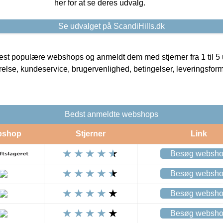
her for at se deres udvalg.
Se udvalget på ScandiHills.dk
t populære webshops og anmeldt dem med stjerner fra 1 til 5 ud
rrelse, kundeservice, brugervenlighed, betingelser, leveringsfor
Bedst anmeldte webshops
bshop
Stjerner
Link
Besøg websh
Besøg websh
Besøg websh
Besøg websh