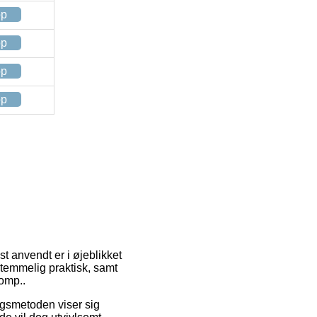
op
op
op
op
st anvendt er i øjeblikket
 temmelig praktisk, samt
comp..
ingsmetoden viser sig