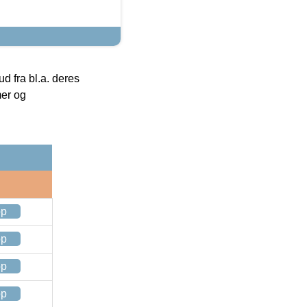
 fra bl.a. deres
mer og
op
op
op
op