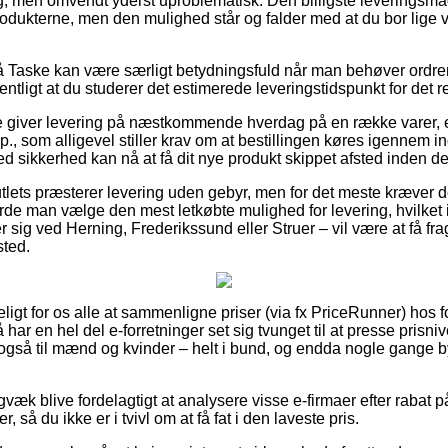
llig, men omvendt yderst uproblematisk. Den billigste leveringsmå
rodukterne, men den mulighed står og falder med at du bor lige 
Taske kan være særligt betydningsfuld når man behøver ordren i
entligt at du studerer det estimerede leveringstidspunkt for det r
ere giver levering på næstkommende hverdag på en række varer,
 som alligevel stiller krav om at bestillingen køres igennem in
d sikkerhed kan nå at få dit nye produkt skippet afsted inden de l
utlets præsterer levering uden gebyr, men for det meste kræver d
urde man vælge den mest letkøbte mulighed for levering, hvilket i
sig ved Herning, Frederikssund eller Struer – vil være at få fragt
sted.
ligt for os alle at sammenligne priser (via fx PriceRunner) hos fo
 har en hel del e-forretninger set sig tvunget til at presse prisn
t også til mænd og kvinder – helt i bund, og endda nogle gange 
gvæk blive fordelagtigt at analysere visse e-firmaer efter rabat
 så du ikke er i tvivl om at få fat i den laveste pris.