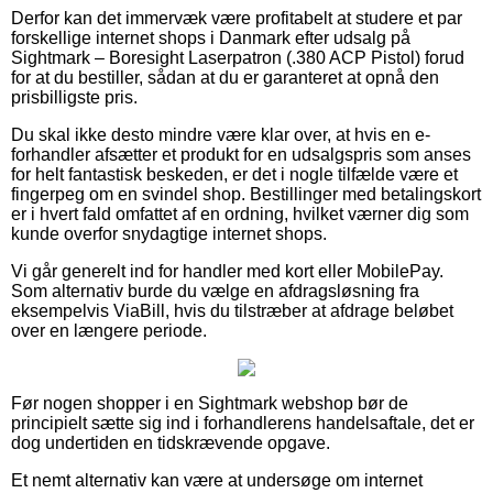
Derfor kan det immervæk være profitabelt at studere et par
forskellige internet shops i Danmark efter udsalg på
Sightmark – Boresight Laserpatron (.380 ACP Pistol) forud
for at du bestiller, sådan at du er garanteret at opnå den
prisbilligste pris.
Du skal ikke desto mindre være klar over, at hvis en e-
forhandler afsætter et produkt for en udsalgspris som anses
for helt fantastisk beskeden, er det i nogle tilfælde være et
fingerpeg om en svindel shop. Bestillinger med betalingskort
er i hvert fald omfattet af en ordning, hvilket værner dig som
kunde overfor snydagtige internet shops.
Vi går generelt ind for handler med kort eller MobilePay.
Som alternativ burde du vælge en afdragsløsning fra
eksempelvis ViaBill, hvis du tilstræber at afdrage beløbet
over en længere periode.
Før nogen shopper i en Sightmark webshop bør de
principielt sætte sig ind i forhandlerens handelsaftale, det er
dog undertiden en tidskrævende opgave.
Et nemt alternativ kan være at undersøge om internet