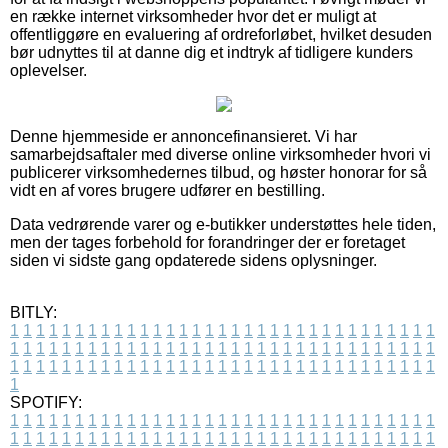
en række internet virksomheder hvor det er muligt at
offentliggøre en evaluering af ordreforløbet, hvilket desuden
bør udnyttes til at danne dig et indtryk af tidligere kunders
oplevelser.
Denne hjemmeside er annoncefinansieret. Vi har
samarbejdsaftaler med diverse online virksomheder hvori vi
publicerer virksomhedernes tilbud, og høster honorar for så
vidt en af vores brugere udfører en bestilling.
Data vedrørende varer og e-butikker understøttes hele tiden,
men der tages forbehold for forandringer der er foretaget
siden vi sidste gang opdaterede sidens oplysninger.
BITLY:
1
1
1
1
1
1
1
1
1
1
1
1
1
1
1
1
1
1
1
1
1
1
1
1
1
1
1
1
1
1
1
1
1
1
1
1
1
1
1
1
1
1
1
1
1
1
1
1
1
1
1
1
1
1
1
1
1
1
1
1
1
1
1
1
1
1
1
1
1
1
1
1
1
1
1
1
1
1
1
1
1
1
1
1
1
1
1
1
1
1
1
1
1
1
1
1
1
1
1
1
SPOTIFY:
1
1
1
1
1
1
1
1
1
1
1
1
1
1
1
1
1
1
1
1
1
1
1
1
1
1
1
1
1
1
1
1
1
1
1
1
1
1
1
1
1
1
1
1
1
1
1
1
1
1
1
1
1
1
1
1
1
1
1
1
1
1
1
1
1
1