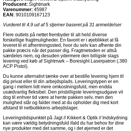
Producent:
Sightmark
Varenummer:
45987
EAN:
9010109167123
Vurderet til
4.9
ud af 5 stjerner baseret på
31
anmeldelser
Flere outlets på nettet frembyder til alt held diverse
forskellige fragtmuligheder. En favorit er i øjeblikket at få
leveret til et afhentningssted, hvor du selv kan afhente din
pakke præcis når det passer dig. Fragtmetoden er altså
særdeles nem, og desuden ydermere den billigste slags
levering ved køb af Sightmark – Boresight Laserpatron (.380
ACP Pistol).
Du kunne alternativt tænke over at bestille levering hjem til
dig privat eller til din arbejdsplads. Leveringstypen er en
gang i mellem lidt mere omkostningsfuld, men endda
usædvanlig fleksibel. Den prisbilligste leveringsudgave vil
dog til enhver tid være at hente pakken selv, men den
mulighed står og falder med at du opholder dig med kort
afstand til netbutikkens arbejdslager.
Leveringstidspunktet på Jagt // Kikkert & Optik // Indskydning
kan være vældig betydningsfuld ifald du har behov for dine
nye produkter med det samme, og i det øjemed er det