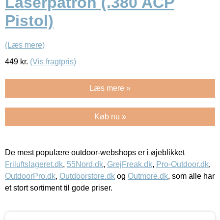
Laserpatron (.380 ACP
Pistol)
(Læs mere)
449
kr.
(Vis fragtpris)
Læs mere »
Køb nu »
De mest populære outdoor-webshops er i øjeblikket
Friluftslageret.dk
,
55Nord.dk
,
GrejFreak.dk
,
Pro-Outdoor.dk
,
OutdoorPro.dk
,
Outdoorstore.dk
og
Outmore.dk
, som alle har
et stort sortiment til gode priser.