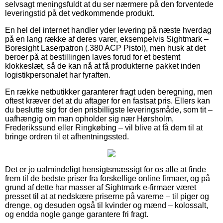
selvsagt meningsfuldt at du ser nærmere på den forventede
leveringstid på det vedkommende produkt.
En hel del internet handler yder levering på næste hverdag
på en lang række af deres varer, eksempelvis Sightmark –
Boresight Laserpatron (.380 ACP Pistol), men husk at det
beroer på at bestillingen laves forud for et bestemt
klokkeslæt, så de kan nå at få produkterne pakket inden
logistikpersonalet har fyraften.
En række netbutikker garanterer fragt uden beregning, men
oftest kræver det at du aftager for en fastsat pris. Ellers kan
du beslutte sig for den prisbilligste leveringsmåde, som tit –
uafhængig om man opholder sig nær Hørsholm,
Frederikssund eller Ringkøbing – vil blive at få dem til at
bringe ordren til et afhentningssted.
Det er jo ualmindeligt hensigtsmæssigt for os alle at finde
frem til de bedste priser fra forskellige online firmaer, og på
grund af dette har masser af Sightmark e-firmaer været
presset til at at nedskære priserne på varerne – til piger og
drenge, og desuden også til kvinder og mænd – kolossalt,
og endda nogle gange garantere fri fragt.