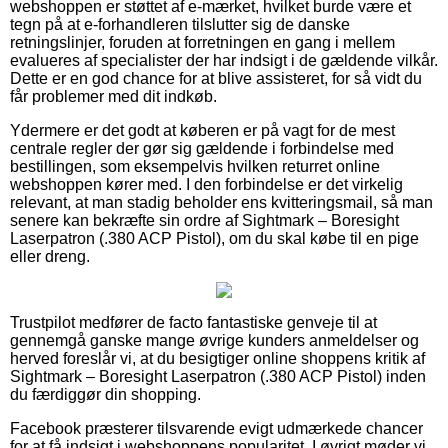
webshoppen er støttet af e-mærket, hvilket burde være et
tegn på at e-forhandleren tilslutter sig de danske
retningslinjer, foruden at forretningen en gang i mellem
evalueres af specialister der har indsigt i de gældende vilkår.
Dette er en god chance for at blive assisteret, for så vidt du
får problemer med dit indkøb.
Ydermere er det godt at køberen er på vagt for de mest
centrale regler der gør sig gældende i forbindelse med
bestillingen, som eksempelvis hvilken returret online
webshoppen kører med. I den forbindelse er det virkelig
relevant, at man stadig beholder ens kvitteringsmail, så man
senere kan bekræfte sin ordre af Sightmark – Boresight
Laserpatron (.380 ACP Pistol), om du skal købe til en pige
eller dreng.
Trustpilot medfører de facto fantastiske genveje til at
gennemgå ganske mange øvrige kunders anmeldelser og
herved foreslår vi, at du besigtiger online shoppens kritik af
Sightmark – Boresight Laserpatron (.380 ACP Pistol) inden
du færdiggør din shopping.
Facebook præsterer tilsvarende evigt udmærkede chancer
for at få indsigt i webshoppens popularitet. I øvrigt møder vi