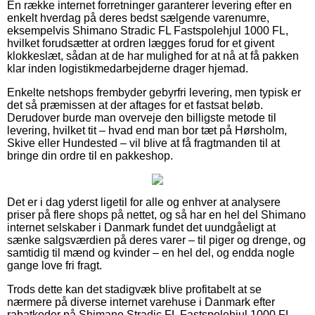
En række internet forretninger garanterer levering efter en
enkelt hverdag på deres bedst sælgende varenumre,
eksempelvis Shimano Stradic FL Fastspolehjul 1000 FL,
hvilket forudsætter at ordren lægges forud for et givent
klokkeslæt, sådan at de har mulighed for at nå at få pakken
klar inden logistikmedarbejderne drager hjemad.
Enkelte netshops frembyder gebyrfri levering, men typisk er
det så præmissen at der aftages for et fastsat beløb.
Derudover burde man overveje den billigste metode til
levering, hvilket tit – hvad end man bor tæt på Hørsholm,
Skive eller Hundested – vil blive at få fragtmanden til at
bringe din ordre til en pakkeshop.
Det er i dag yderst ligetil for alle og enhver at analysere
priser på flere shops på nettet, og så har en hel del Shimano
internet selskaber i Danmark fundet det uundgåeligt at
sænke salgsværdien på deres varer – til piger og drenge, og
samtidig til mænd og kvinder – en hel del, og endda nogle
gange love fri fragt.
Trods dette kan det stadigvæk blive profitabelt at se
nærmere på diverse internet varehuse i Danmark efter
rabatkoder på Shimano Stradic FL Fastspolehjul 1000 FL