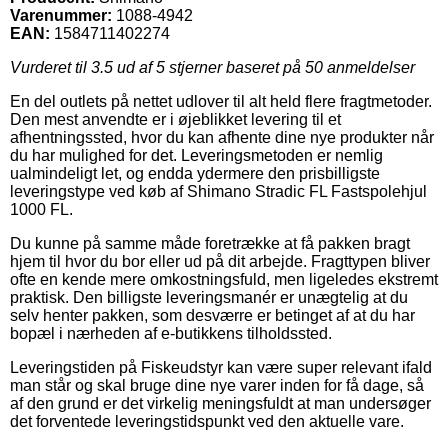
Varenummer:
1088-4942
EAN:
1584711402274
Vurderet til
3.5
ud af 5 stjerner baseret på
50
anmeldelser
En del outlets på nettet udlover til alt held flere fragtmetoder.
Den mest anvendte er i øjeblikket levering til et
afhentningssted, hvor du kan afhente dine nye produkter når
du har mulighed for det. Leveringsmetoden er nemlig
ualmindeligt let, og endda ydermere den prisbilligste
leveringstype ved køb af Shimano Stradic FL Fastspolehjul
1000 FL.
Du kunne på samme måde foretrække at få pakken bragt
hjem til hvor du bor eller ud på dit arbejde. Fragttypen bliver
ofte en kende mere omkostningsfuld, men ligeledes ekstremt
praktisk. Den billigste leveringsmanér er unægtelig at du
selv henter pakken, som desværre er betinget af at du har
bopæl i nærheden af e-butikkens tilholdssted.
Leveringstiden på Fiskeudstyr kan være super relevant ifald
man står og skal bruge dine nye varer inden for få dage, så
af den grund er det virkelig meningsfuldt at man undersøger
det forventede leveringstidspunkt ved den aktuelle vare.