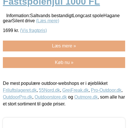
Fastspolehjul 1000 FL
Information:Saltvands bestandigtLongcast spoleHagane
gearSilent drive
(Læs mere)
1699
kr.
(Vis fragtpris)
Læs mere »
Køb nu »
De mest populære outdoor-webshops er i øjeblikket
Friluftslageret.dk
,
55Nord.dk
,
GrejFreak.dk
,
Pro-Outdoor.dk
,
OutdoorPro.dk
,
Outdoorstore.dk
og
Outmore.dk
, som alle har
et stort sortiment til gode priser.