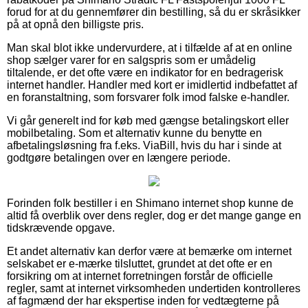
forud for at du gennemfører din bestilling, så du er skråsikker
på at opnå den billigste pris.
Man skal blot ikke undervurdere, at i tilfælde af at en online
shop sælger varer for en salgspris som er umådelig
tiltalende, er det ofte være en indikator for en bedragerisk
internet handler. Handler med kort er imidlertid indbefattet af
en foranstaltning, som forsvarer folk imod falske e-handler.
Vi går generelt ind for køb med gængse betalingskort eller
mobilbetaling. Som et alternativ kunne du benytte en
afbetalingsløsning fra f.eks. ViaBill, hvis du har i sinde at
godtgøre betalingen over en længere periode.
Forinden folk bestiller i en Shimano internet shop kunne de
altid få overblik over dens regler, dog er det mange gange en
tidskrævende opgave.
Et andet alternativ kan derfor være at bemærke om internet
selskabet er e-mærke tilsluttet, grundet at det ofte er en
forsikring om at internet forretningen forstår de officielle
regler, samt at internet virksomheden undertiden kontrolleres
af fagmænd der har ekspertise inden for vedtægterne på