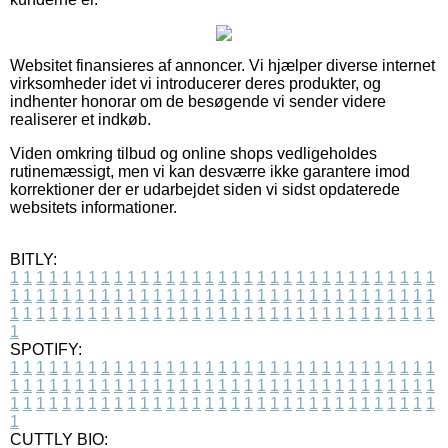
Websitet finansieres af annoncer. Vi hjælper diverse internet
virksomheder idet vi introducerer deres produkter, og
indhenter honorar om de besøgende vi sender videre
realiserer et indkøb.
Viden omkring tilbud og online shops vedligeholdes
rutinemæssigt, men vi kan desværre ikke garantere imod
korrektioner der er udarbejdet siden vi sidst opdaterede
websitets informationer.
BITLY:
1
1
1
1
1
1
1
1
1
1
1
1
1
1
1
1
1
1
1
1
1
1
1
1
1
1
1
1
1
1
1
1
1
1
1
1
1
1
1
1
1
1
1
1
1
1
1
1
1
1
1
1
1
1
1
1
1
1
1
1
1
1
1
1
1
1
1
1
1
1
1
1
1
1
1
1
1
1
1
1
1
1
1
1
1
1
1
1
1
1
1
1
1
1
1
1
1
1
1
1
SPOTIFY:
1
1
1
1
1
1
1
1
1
1
1
1
1
1
1
1
1
1
1
1
1
1
1
1
1
1
1
1
1
1
1
1
1
1
1
1
1
1
1
1
1
1
1
1
1
1
1
1
1
1
1
1
1
1
1
1
1
1
1
1
1
1
1
1
1
1
1
1
1
1
1
1
1
1
1
1
1
1
1
1
1
1
1
1
1
1
1
1
1
1
1
1
1
1
1
1
1
1
1
1
CUTTLY BIO: