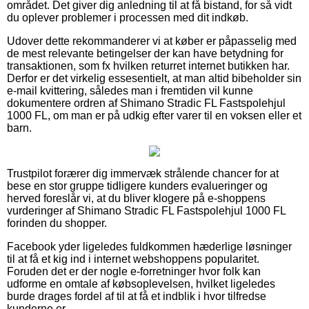
området. Det giver dig anledning til at få bistand, for så vidt
du oplever problemer i processen med dit indkøb.
Udover dette rekommanderer vi at køber er påpasselig med
de mest relevante betingelser der kan have betydning for
transaktionen, som fx hvilken returret internet butikken har.
Derfor er det virkelig essesentielt, at man altid bibeholder sin
e-mail kvittering, således man i fremtiden vil kunne
dokumentere ordren af Shimano Stradic FL Fastspolehjul
1000 FL, om man er på udkig efter varer til en voksen eller et
barn.
Trustpilot forærer dig immervæk strålende chancer for at
bese en stor gruppe tidligere kunders evalueringer og
herved foreslår vi, at du bliver klogere på e-shoppens
vurderinger af Shimano Stradic FL Fastspolehjul 1000 FL
forinden du shopper.
Facebook yder ligeledes fuldkommen hæderlige løsninger
til at få et kig ind i internet webshoppens popularitet.
Foruden det er der nogle e-forretninger hvor folk kan
udforme en omtale af købsoplevelsen, hvilket ligeledes
burde drages fordel af til at få et indblik i hvor tilfredse
kunderne er.