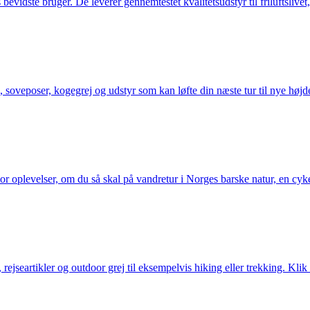
idste bruger. De leverer gennemtestet kvalitetsudstyr til friluftslivet, 
 soveposer, kogegrej og udstyr som kan løfte din næste tur til nye højde
or oplevelser, om du så skal på vandretur i Norges barske natur, en cy
jseartikler og outdoor grej til eksempelvis hiking eller trekking. Klik 