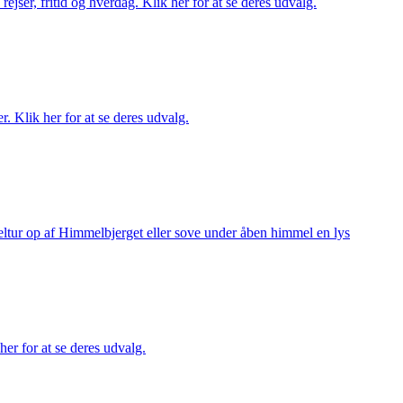
rejser, fritid og hverdag. Klik her for at se deres udvalg.
r. Klik her for at se deres udvalg.
keltur op af Himmelbjerget eller sove under åben himmel en lys
her for at se deres udvalg.