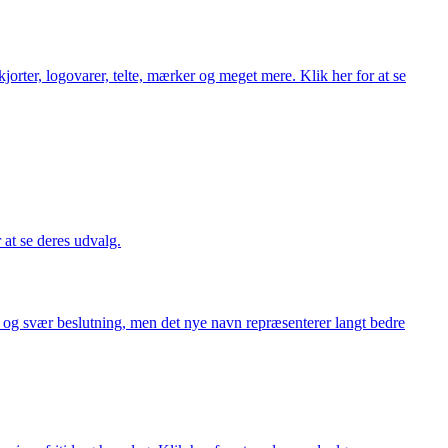
orter, logovarer, telte, mærker og meget mere. Klik her for at se
r at se deres udvalg.
or og svær beslutning, men det nye navn repræsenterer langt bedre