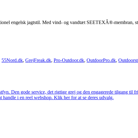
ditionel engelsk jagtstil. Med vind- og vandtæt SEETEXÂ®-membran, s
,
55Nord.dk
,
GrejFreak.dk
,
Pro-Outdoor.dk
,
OutdoorPro.dk
,
Outdoorst
estfyn. Den gode service, det rigtige grej og den engagerede tilgang til fr
at handle i en reel webshop. Klik her for at se deres udvalg.