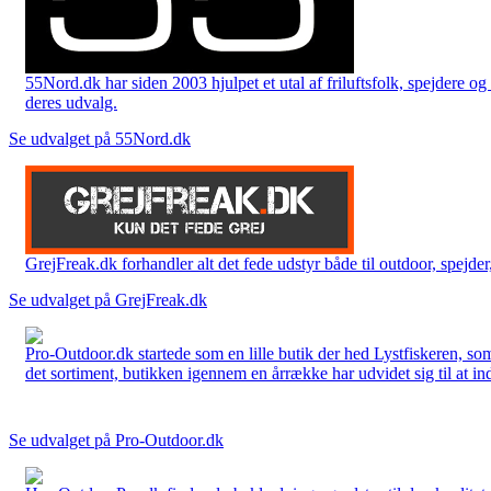
55Nord.dk har siden 2003 hjulpet et utal af friluftsfolk, spejdere 
deres udvalg.
Se udvalget på 55Nord.dk
GrejFreak.dk forhandler alt det fede udstyr både til outdoor, spejder, 
Se udvalget på GrejFreak.dk
Pro-Outdoor.dk startede som en lille butik der hed Lystfiskeren, so
det sortiment, butikken igennem en årrække har udvidet sig til at in
Se udvalget på Pro-Outdoor.dk