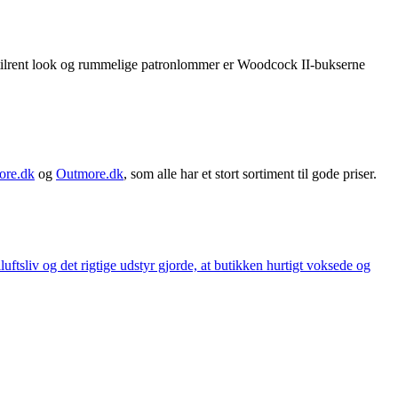
tilrent look og rummelige patronlommer er Woodcock II-bukserne
ore.dk
og
Outmore.dk
, som alle har et stort sortiment til gode priser.
iluftsliv og det rigtige udstyr gjorde, at butikken hurtigt voksede og