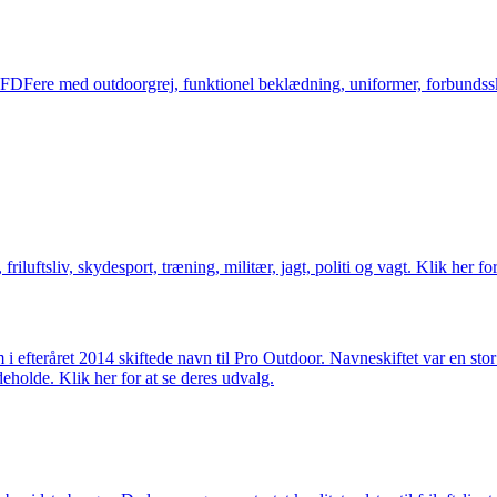
og FDFere med outdoorgrej, funktionel beklædning, uniformer, forbundsskj
friluftsliv, skydesport, træning, militær, jagt, politi og vagt. Klik her fo
m i efteråret 2014 skiftede navn til Pro Outdoor. Navneskiftet var en st
deholde. Klik her for at se deres udvalg.