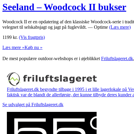
Seeland – Woodcock II bukser
Woodcock II er en opdatering af den klassiske Woodcock-serie i tra
velegnet til selskabsjagt og jagt på fuglevildt. — Optime
(Læs mere)
1199
kr.
(Vis fragtpris)
Læs mere »
Køb nu »
De mest populære outdoor-webshops er i øjeblikket
Friluftslageret.dk
Friluftslageret.dk begyndte tilbage i 1995 i et lille lagerlokale på V
faktisk var de blandt de allerførste, der kunne tilbyde deres kunder 
Se udvalget på Friluftslageret.dk