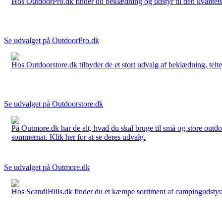
Hos OutdoorPro.dk finder du beklædning og udstyr til den kvalitets bev
Se udvalget på OutdoorPro.dk
Hos Outdoorstore.dk tilbyder de et stort udvalg af beklædning, telte,
Se udvalget på Outdoorstore.dk
På Outmore.dk har de alt, hvad du skal bruge til små og store outdo
sommernat. Klik her for at se deres udvalg.
Se udvalget på Outmore.dk
Hos ScandiHills.dk finder du et kæmpe sortiment af campingudstyr, re