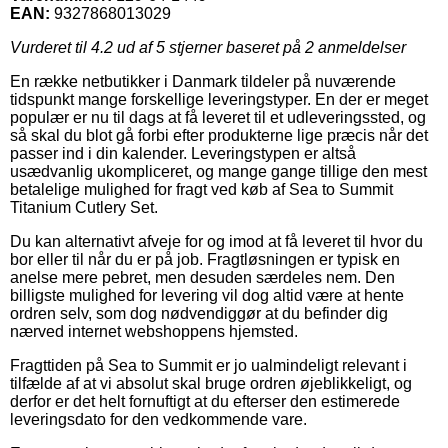
EAN:
9327868013029
Vurderet til
4.2
ud af 5 stjerner baseret på
2
anmeldelser
En række netbutikker i Danmark tildeler på nuværende
tidspunkt mange forskellige leveringstyper. En der er meget
populær er nu til dags at få leveret til et udleveringssted, og
så skal du blot gå forbi efter produkterne lige præcis når det
passer ind i din kalender. Leveringstypen er altså
usædvanlig ukompliceret, og mange gange tillige den mest
betalelige mulighed for fragt ved køb af Sea to Summit
Titanium Cutlery Set.
Du kan alternativt afveje for og imod at få leveret til hvor du
bor eller til når du er på job. Fragtløsningen er typisk en
anelse mere pebret, men desuden særdeles nem. Den
billigste mulighed for levering vil dog altid være at hente
ordren selv, som dog nødvendiggør at du befinder dig
nærved internet webshoppens hjemsted.
Fragttiden på Sea to Summit er jo ualmindeligt relevant i
tilfælde af at vi absolut skal bruge ordren øjeblikkeligt, og
derfor er det helt fornuftigt at du efterser den estimerede
leveringsdato for den vedkommende vare.