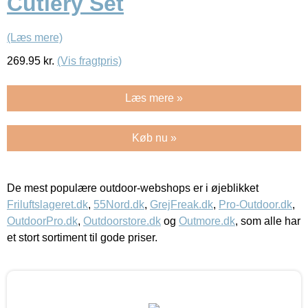
Cutlery Set
(Læs mere)
269.95
kr.
(Vis fragtpris)
Læs mere »
Køb nu »
De mest populære outdoor-webshops er i øjeblikket
Friluftslageret.dk
,
55Nord.dk
,
GrejFreak.dk
,
Pro-Outdoor.dk
,
OutdoorPro.dk
,
Outdoorstore.dk
og
Outmore.dk
, som alle har
et stort sortiment til gode priser.