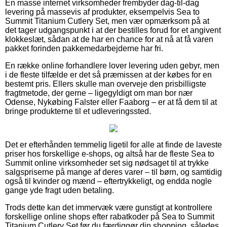
En masse internet virksomheder frembyder dag-til-dag
levering på massevis af produkter, eksempelvis Sea to
Summit Titanium Cutlery Set, men vær opmærksom på at
det tager udgangspunkt i at der bestilles forud for et angivent
klokkeslæt, sådan at de har en chance for at nå at få varen
pakket forinden pakkemedarbejderne har fri.
En række online forhandlere lover levering uden gebyr, men
i de fleste tilfælde er det så præmissen at der købes for en
bestemt pris. Ellers skulle man overveje den prisbilligste
fragtmetode, der gerne – ligegyldigt om man bor nær
Odense, Nykøbing Falster eller Faaborg – er at få dem til at
bringe produkterne til et udleveringssted.
Det er efterhånden temmelig ligetil for alle at finde de laveste
priser hos forskellige e-shops, og altså har de fleste Sea to
Summit online virksomheder set sig nødsaget til at trykke
salgspriserne på mange af deres varer – til børn, og samtidig
også til kvinder og mænd – eftertrykkeligt, og endda nogle
gange yde fragt uden betaling.
Trods dette kan det immervæk være gunstigt at kontrollere
forskellige online shops efter rabatkoder på Sea to Summit
Titanium Cutlery Set før du færdiggør din shopping, således