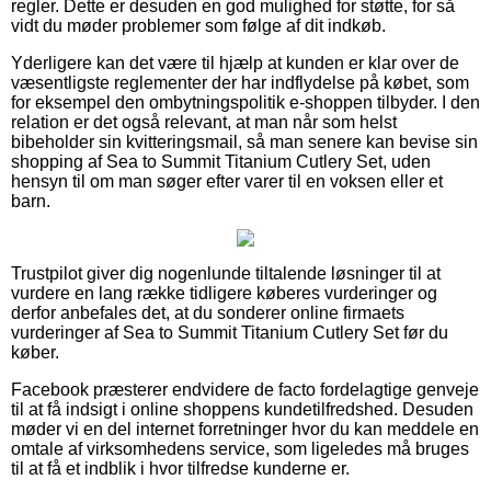
regler. Dette er desuden en god mulighed for støtte, for så
vidt du møder problemer som følge af dit indkøb.
Yderligere kan det være til hjælp at kunden er klar over de
væsentligste reglementer der har indflydelse på købet, som
for eksempel den ombytningspolitik e-shoppen tilbyder. I den
relation er det også relevant, at man når som helst
bibeholder sin kvitteringsmail, så man senere kan bevise sin
shopping af Sea to Summit Titanium Cutlery Set, uden
hensyn til om man søger efter varer til en voksen eller et
barn.
Trustpilot giver dig nogenlunde tiltalende løsninger til at
vurdere en lang række tidligere køberes vurderinger og
derfor anbefales det, at du sonderer online firmaets
vurderinger af Sea to Summit Titanium Cutlery Set før du
køber.
Facebook præsterer endvidere de facto fordelagtige genveje
til at få indsigt i online shoppens kundetilfredshed. Desuden
møder vi en del internet forretninger hvor du kan meddele en
omtale af virksomhedens service, som ligeledes må bruges
til at få et indblik i hvor tilfredse kunderne er.