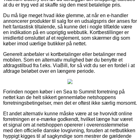
at du er tryg ved at skaffe sig den mest betalelige pris.
Du må lige meget hvad ikke glemme, at når en e-handler
annoncerer produkter til salg for en udsalgspris der anses for
helt fantastisk tiltalende, så kunne det i nogle tilfælde være
en indikation på en uoprigtig webbutik. Kortbestillinger er
imidlertid omsluttet af et reglement, som skærmer dig som
køber imod uærlige butikker på nettet.
Generelt anbefaler vi kortbetalinger eller betalinger med
mobilen. Som en alternativ mulighed bør du benytte et
afdragstilbud fra f.eks. ViaBill, for så vidt du ser en fordel i at
afdrage beløbet over en længere periode.
Forinden nogen køber i en Sea to Summit forretning på
nettet kan de helt sikkert gennemløbe netshoppens
forretningsbetingelser, men det er oftest ikke særlig morsomt.
Et andet alternativ kunne måske være at se hvorvidt online
forretningen er e-mærke godkendt, hvilket længe har været
et signal om at netshoppen opererer i overensstemmelse
med den officielle danske lovgivning, foruden at netbutikken
hyppigt kigges til af sagkyndige som mestrer de gældende