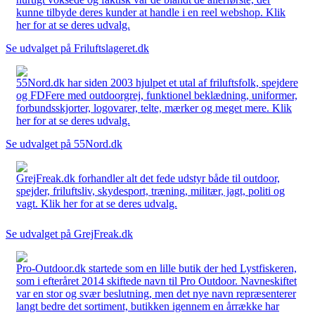
kunne tilbyde deres kunder at handle i en reel webshop. Klik
her for at se deres udvalg.
Se udvalget på Friluftslageret.dk
55Nord.dk har siden 2003 hjulpet et utal af friluftsfolk, spejdere
og FDFere med outdoorgrej, funktionel beklædning, uniformer,
forbundsskjorter, logovarer, telte, mærker og meget mere. Klik
her for at se deres udvalg.
Se udvalget på 55Nord.dk
GrejFreak.dk forhandler alt det fede udstyr både til outdoor,
spejder, friluftsliv, skydesport, træning, militær, jagt, politi og
vagt. Klik her for at se deres udvalg.
Se udvalget på GrejFreak.dk
Pro-Outdoor.dk startede som en lille butik der hed Lystfiskeren,
som i efteråret 2014 skiftede navn til Pro Outdoor. Navneskiftet
var en stor og svær beslutning, men det nye navn repræsenterer
langt bedre det sortiment, butikken igennem en årrække har