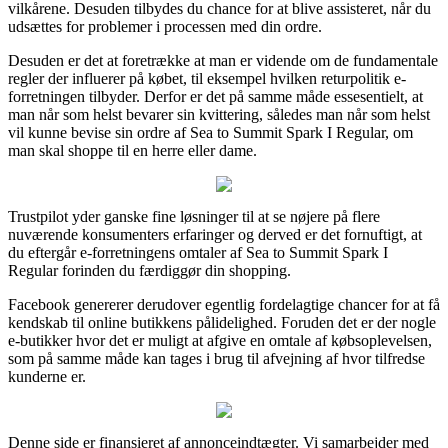
vilkårene. Desuden tilbydes du chance for at blive assisteret, når du
udsættes for problemer i processen med din ordre.
Desuden er det at foretrække at man er vidende om de fundamentale
regler der influerer på købet, til eksempel hvilken returpolitik e-
forretningen tilbyder. Derfor er det på samme måde essesentielt, at
man når som helst bevarer sin kvittering, således man når som helst
vil kunne bevise sin ordre af Sea to Summit Spark I Regular, om
man skal shoppe til en herre eller dame.
Trustpilot yder ganske fine løsninger til at se nøjere på flere
nuværende konsumenters erfaringer og derved er det fornuftigt, at
du eftergår e-forretningens omtaler af Sea to Summit Spark I
Regular forinden du færdiggør din shopping.
Facebook genererer derudover egentlig fordelagtige chancer for at få
kendskab til online butikkens pålidelighed. Foruden det er der nogle
e-butikker hvor det er muligt at afgive en omtale af købsoplevelsen,
som på samme måde kan tages i brug til afvejning af hvor tilfredse
kunderne er.
Denne side er finansieret af annonceindtægter. Vi samarbejder med