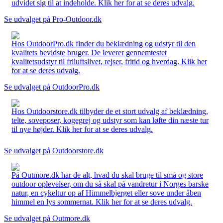
udvidet sig til at indeholde. Klik her for at se deres udvalg.
Se udvalget på Pro-Outdoor.dk
Hos OutdoorPro.dk finder du beklædning og udstyr til den
kvalitets bevidste bruger. De leverer gennemtestet
kvalitetsudstyr til friluftslivet, rejser, fritid og hverdag. Klik her
for at se deres udvalg.
Se udvalget på OutdoorPro.dk
Hos Outdoorstore.dk tilbyder de et stort udvalg af beklædning,
telte, soveposer, kogegrej og udstyr som kan løfte din næste tur
til nye højder. Klik her for at se deres udvalg.
Se udvalget på Outdoorstore.dk
På Outmore.dk har de alt, hvad du skal bruge til små og store
outdoor oplevelser, om du så skal på vandretur i Norges barske
natur, en cykeltur op af Himmelbjerget eller sove under åben
himmel en lys sommernat. Klik her for at se deres udvalg.
Se udvalget på Outmore.dk