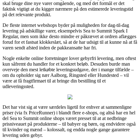
skal bruge dine nye varer omgående, og med det formål er det
faktisk vigtigt at du kigger nærmere på den estimerede leveringstid
på det relevante produkt.
De fleste internet webshops byder på muligheden for dag-til-dag
levering på adskillige varer, eksempelvis Sea to Summit Spark I
Regular, men som ikke desto mindre er påkrævet at ordren aflægges
forud for et fastsat klokkeslæt, så at de har udsigt til at kunne nå at få
varen sendt afsted inden de pakkeansatte har fri.
Nogle enkelte online forretninger lover gebyrfri levering, men oftest
kun såfremt du handler for et konkret beløb. Desuden burde man
overveje den mest letkøbte leveringsudgave, der i mange tilfælde –
om du opholder sig nær Aalborg, Ringsted eller Hundested – vil
være at få fragtfirmaet til at bringe din bestilling til et
udleveringssted.
Det har vist sig at være særdeles ligetil for enhver at sammenligne
priser (via fx PriceRunner) i blandt flere e-shops, og altså har en hel
del Sea to Summit online shops været presset til at at nedbringe
prisniveauet på produkterne – til babyer og børn, og endvidere også
til kvinder og mænd – kolossalt, og endda nogle gange garantere
levering uden gebyr.