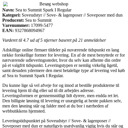
Besøg webshop
Navn:
Sea to Summit Spark I Regular
Kategori:
Soveudstyr // Sove- & lagenposer // Soveposer med dun
Producent:
Sea to Summit
Varenummer:
17099-5477
EAN:
9327868094967
Vurderet til
4.7
ud af 5 stjerner baseret på
21
anmeldelser
Adskillige online firmaer tildeler på nuværende tidspunkt en lang
række forskellige former for levering. En af de mest benyttede er for
nærværende udleveringssteder, hvor du selv kan afhente din ordre
på et valgfrit tidspunkt. Leveringstypen er nemlig virkelig ligetil,
samt desuden ydermere den mest betalelige type af levering ved køb
af Sea to Summit Spark I Regular.
Du kunne lige så vel afveje for og imod at bestille produkterne til
levering hjem til dig eller ud til dit arbejdes adresse.
Leveringsformen er gennemsnitligt lidt dyrere, men endda ret let.
Den billigste løsning til levering er unægtelig at hente pakken selv,
men den løsning står og falder med at du bor i nærheden af
webbutikkens hjemsted.
Leveringstidspunktet på Soveudstyr // Sove- & lagenposer //
Soveposer med dun er naturligvis usædvanlig vigtig hvis du står og