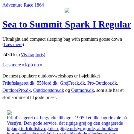
Adventure Race 1864
Sea to Summit Spark I Regular
Ultralight and compact sleeping bag with premium goose down
(Læs mere)
2430
kr.
(Vis fragtpris)
Læs mere »
Køb nu »
De mest populære outdoor-webshops er i øjeblikket
Friluftslageret.dk
,
55Nord.dk
,
GrejFreak.dk
,
Pro-Outdoor.dk
,
OutdoorPro.dk
,
Outdoorstore.dk
og
Outmore.dk
, som alle har et
stort sortiment til gode priser.
Friluftslageret.dk begyndte tilbage i 1995 i et lille lagerlokale på
Vestfyn. Den gode service, det rigtige grej og den engagerede
tilgang til friluftsliv og det rigtige udstyr gjorde, at butikken
hurtigt voksede og faktisk var de blandt de allerførste, der