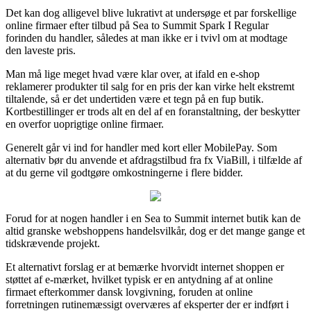
Det kan dog alligevel blive lukrativt at undersøge et par forskellige
online firmaer efter tilbud på Sea to Summit Spark I Regular
forinden du handler, således at man ikke er i tvivl om at modtage
den laveste pris.
Man må lige meget hvad være klar over, at ifald en e-shop
reklamerer produkter til salg for en pris der kan virke helt ekstremt
tiltalende, så er det undertiden være et tegn på en fup butik.
Kortbestillinger er trods alt en del af en foranstaltning, der beskytter
en overfor uoprigtige online firmaer.
Generelt går vi ind for handler med kort eller MobilePay. Som
alternativ bør du anvende et afdragstilbud fra fx ViaBill, i tilfælde af
at du gerne vil godtgøre omkostningerne i flere bidder.
Forud for at nogen handler i en Sea to Summit internet butik kan de
altid granske webshoppens handelsvilkår, dog er det mange gange et
tidskrævende projekt.
Et alternativt forslag er at bemærke hvorvidt internet shoppen er
støttet af e-mærket, hvilket typisk er en antydning af at online
firmaet efterkommer dansk lovgivning, foruden at online
forretningen rutinemæssigt overværes af eksperter der er indført i