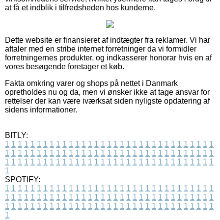
at få et indblik i tilfredsheden hos kunderne.
Dette website er finansieret af indtægter fra reklamer. Vi har
aftaler med en stribe internet forretninger da vi formidler
forretningernes produkter, og indkasserer honorar hvis en af
vores besøgende foretager et køb.
Fakta omkring varer og shops på nettet i Danmark
opretholdes nu og da, men vi ønsker ikke at tage ansvar for
rettelser der kan være iværksat siden nyligste opdatering af
sidens informationer.
BITLY:
1
1
1
1
1
1
1
1
1
1
1
1
1
1
1
1
1
1
1
1
1
1
1
1
1
1
1
1
1
1
1
1
1
1
1
1
1
1
1
1
1
1
1
1
1
1
1
1
1
1
1
1
1
1
1
1
1
1
1
1
1
1
1
1
1
1
1
1
1
1
1
1
1
1
1
1
1
1
1
1
1
1
1
1
1
1
1
1
1
1
1
1
1
1
1
1
1
1
1
1
SPOTIFY:
1
1
1
1
1
1
1
1
1
1
1
1
1
1
1
1
1
1
1
1
1
1
1
1
1
1
1
1
1
1
1
1
1
1
1
1
1
1
1
1
1
1
1
1
1
1
1
1
1
1
1
1
1
1
1
1
1
1
1
1
1
1
1
1
1
1
1
1
1
1
1
1
1
1
1
1
1
1
1
1
1
1
1
1
1
1
1
1
1
1
1
1
1
1
1
1
1
1
1
1