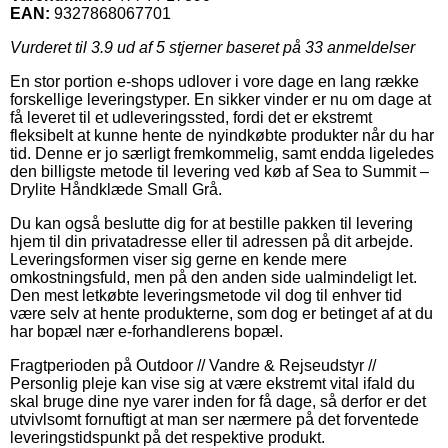
EAN:
9327868067701
Vurderet til
3.9
ud af 5 stjerner baseret på
33
anmeldelser
En stor portion e-shops udlover i vore dage en lang række
forskellige leveringstyper. En sikker vinder er nu om dage at
få leveret til et udleveringssted, fordi det er ekstremt
fleksibelt at kunne hente de nyindkøbte produkter når du har
tid. Denne er jo særligt fremkommelig, samt endda ligeledes
den billigste metode til levering ved køb af Sea to Summit –
Drylite Håndklæde Small Grå.
Du kan også beslutte dig for at bestille pakken til levering
hjem til din privatadresse eller til adressen på dit arbejde.
Leveringsformen viser sig gerne en kende mere
omkostningsfuld, men på den anden side ualmindeligt let.
Den mest letkøbte leveringsmetode vil dog til enhver tid
være selv at hente produkterne, som dog er betinget af at du
har bopæl nær e-forhandlerens bopæl.
Fragtperioden på Outdoor // Vandre & Rejseudstyr //
Personlig pleje kan vise sig at være ekstremt vital ifald du
skal bruge dine nye varer inden for få dage, så derfor er det
utvivlsomt fornuftigt at man ser nærmere på det forventede
leveringstidspunkt på det respektive produkt.