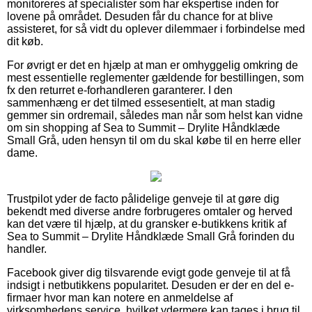
monitoreres af specialister som har ekspertise inden for
lovene på området. Desuden får du chance for at blive
assisteret, for så vidt du oplever dilemmaer i forbindelse med
dit køb.
For øvrigt er det en hjælp at man er omhyggelig omkring de
mest essentielle reglementer gældende for bestillingen, som
fx den returret e-forhandleren garanterer. I den
sammenhæng er det tilmed essesentielt, at man stadig
gemmer sin ordremail, således man når som helst kan vidne
om sin shopping af Sea to Summit – Drylite Håndklæde
Small Grå, uden hensyn til om du skal købe til en herre eller
dame.
Trustpilot yder de facto pålidelige genveje til at gøre dig
bekendt med diverse andre forbrugeres omtaler og herved
kan det være til hjælp, at du gransker e-butikkens kritik af
Sea to Summit – Drylite Håndklæde Small Grå forinden du
handler.
Facebook giver dig tilsvarende evigt gode genveje til at få
indsigt i netbutikkens popularitet. Desuden er der en del e-
firmaer hvor man kan notere en anmeldelse af
virksomhedens service, hvilket ydermere kan tages i brug til