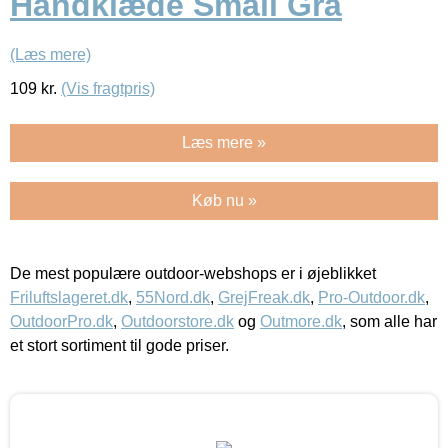
Håndklæde Small Grå
(Læs mere)
109
kr.
(Vis fragtpris)
Læs mere »
Køb nu »
De mest populære outdoor-webshops er i øjeblikket
Friluftslageret.dk
,
55Nord.dk
,
GrejFreak.dk
,
Pro-Outdoor.dk
,
OutdoorPro.dk
,
Outdoorstore.dk
og
Outmore.dk
, som alle har
et stort sortiment til gode priser.