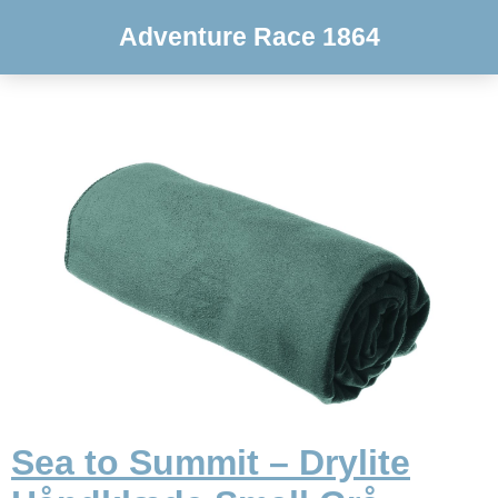
Adventure Race 1864
Sea to Summit – Drylite