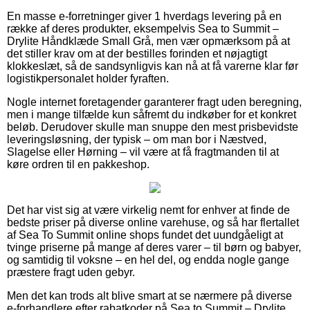
En masse e-forretninger giver 1 hverdags levering på en
række af deres produkter, eksempelvis Sea to Summit –
Drylite Håndklæde Small Grå, men vær opmærksom på at
det stiller krav om at der bestilles forinden et nøjagtigt
klokkeslæt, så de sandsynligvis kan nå at få varerne klar før
logistikpersonalet holder fyraften.
Nogle internet foretagender garanterer fragt uden beregning,
men i mange tilfælde kun såfremt du indkøber for et konkret
beløb. Derudover skulle man snuppe den mest prisbevidste
leveringsløsning, der typisk – om man bor i Næstved,
Slagelse eller Hørning – vil være at få fragtmanden til at
køre ordren til en pakkeshop.
Det har vist sig at være virkelig nemt for enhver at finde de
bedste priser på diverse online varehuse, og så har flertallet
af Sea To Summit online shops fundet det uundgåeligt at
tvinge priserne på mange af deres varer – til børn og babyer,
og samtidig til voksne – en hel del, og endda nogle gange
præstere fragt uden gebyr.
Men det kan trods alt blive smart at se nærmere på diverse
e-forhandlere efter rabatkoder på Sea to Summit – Drylite