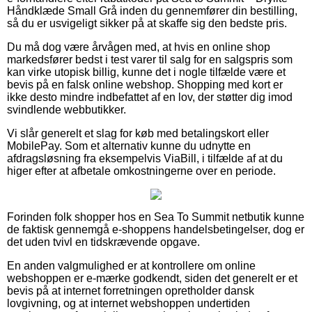
Håndklæde Small Grå inden du gennemfører din bestilling,
så du er usvigeligt sikker på at skaffe sig den bedste pris.
Du må dog være årvågen med, at hvis en online shop
markedsfører bedst i test varer til salg for en salgspris som
kan virke utopisk billig, kunne det i nogle tilfælde være et
bevis på en falsk online webshop. Shopping med kort er
ikke desto mindre indbefattet af en lov, der støtter dig imod
svindlende webbutikker.
Vi slår generelt et slag for køb med betalingskort eller
MobilePay. Som et alternativ kunne du udnytte en
afdragsløsning fra eksempelvis ViaBill, i tilfælde af at du
higer efter at afbetale omkostningerne over en periode.
Forinden folk shopper hos en Sea To Summit netbutik kunne
de faktisk gennemgå e-shoppens handelsbetingelser, dog er
det uden tvivl en tidskrævende opgave.
En anden valgmulighed er at kontrollere om online
webshoppen er e-mærke godkendt, siden det generelt er et
bevis på at internet forretningen opretholder dansk
lovgivning, og at internet webshoppen undertiden