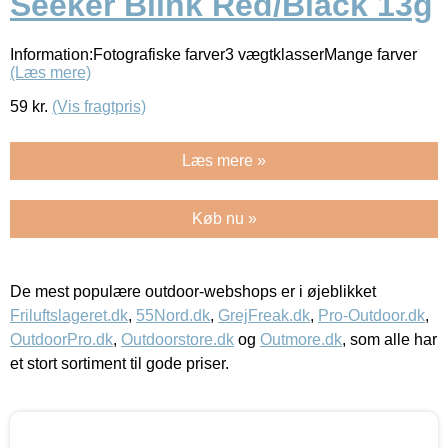
Seeker Blink Red/Black 13g
Information:Fotografiske farver3 vægtklasserMange farver
(Læs mere)
59
kr.
(Vis fragtpris)
Læs mere »
Køb nu »
De mest populære outdoor-webshops er i øjeblikket
Friluftslageret.dk
,
55Nord.dk
,
GrejFreak.dk
,
Pro-Outdoor.dk
,
OutdoorPro.dk
,
Outdoorstore.dk
og
Outmore.dk
, som alle har
et stort sortiment til gode priser.