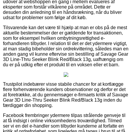
udover at webshoppen en gang i mellem evalueres af
eksperter som forstår vilkårene på området. Dette er
desuden din anledning til en håndsrækning, når du bliver
udsat for problemer som følge af dit køb.
Tilsvarende kan det være til hjælp at man er obs på de mest
aktuelle bestemmelser der er gældende for transaktionen,
som for eksempel hvilken ombytningsrettighed e-
forhandleren tilbyder. I relation til det er det ydermere vigtigt,
at man stadig bibeholder sin ordrekvittering, således man en
anden gang vil kunne eftervise sin bestilling af Savage Gear
3D Line-Thru Seeker Blink Red/Black 13g, uafhængig om
du er på udkig efter et produkt til en voksen eller et barn.
Trustpilot indebærer visse stabile chancer for at kortlægge
flere forhenværende kunders observationer og derfor er det
at foretrække, at du gennemsøger e-firmaets kritik af Savage
Gear 3D Line-Thru Seeker Blink Red/Black 13g inden du
færdiggør din shopping.
Facebook frembringer ydermere tilpas strålende genveje til
at få indsigt i online virksomhedens troværdighed. Tilmed
ser vi en del e-handler som tilbyder kunderne at forfatte en
kritik af ordreforløbet, som ligeledes må tages i brug til at få