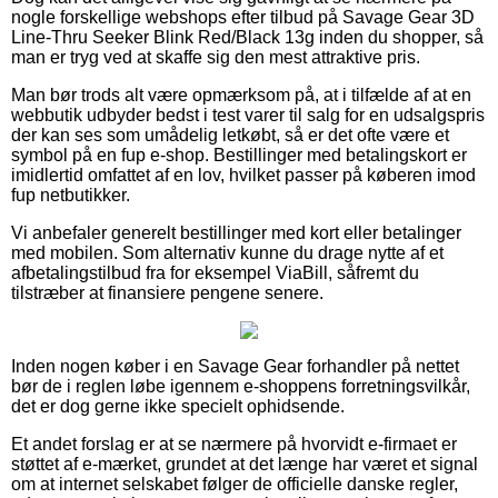
nogle forskellige webshops efter tilbud på Savage Gear 3D
Line-Thru Seeker Blink Red/Black 13g inden du shopper, så
man er tryg ved at skaffe sig den mest attraktive pris.
Man bør trods alt være opmærksom på, at i tilfælde af at en
webbutik udbyder bedst i test varer til salg for en udsalgspris
der kan ses som umådelig letkøbt, så er det ofte være et
symbol på en fup e-shop. Bestillinger med betalingskort er
imidlertid omfattet af en lov, hvilket passer på køberen imod
fup netbutikker.
Vi anbefaler generelt bestillinger med kort eller betalinger
med mobilen. Som alternativ kunne du drage nytte af et
afbetalingstilbud fra for eksempel ViaBill, såfremt du
tilstræber at finansiere pengene senere.
Inden nogen køber i en Savage Gear forhandler på nettet
bør de i reglen løbe igennem e-shoppens forretningsvilkår,
det er dog gerne ikke specielt ophidsende.
Et andet forslag er at se nærmere på hvorvidt e-firmaet er
støttet af e-mærket, grundet at det længe har været et signal
om at internet selskabet følger de officielle danske regler,