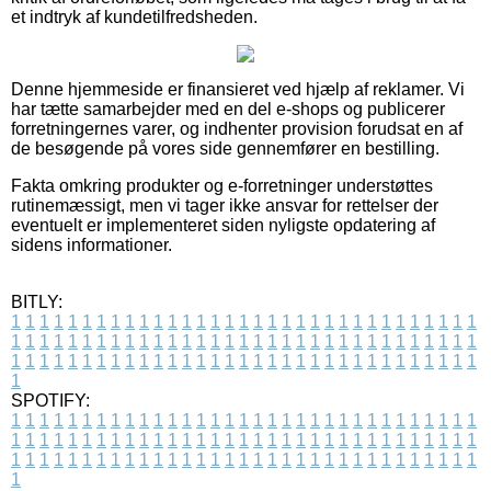
et indtryk af kundetilfredsheden.
Denne hjemmeside er finansieret ved hjælp af reklamer. Vi
har tætte samarbejder med en del e-shops og publicerer
forretningernes varer, og indhenter provision forudsat en af
de besøgende på vores side gennemfører en bestilling.
Fakta omkring produkter og e-forretninger understøttes
rutinemæssigt, men vi tager ikke ansvar for rettelser der
eventuelt er implementeret siden nyligste opdatering af
sidens informationer.
BITLY:
1
1
1
1
1
1
1
1
1
1
1
1
1
1
1
1
1
1
1
1
1
1
1
1
1
1
1
1
1
1
1
1
1
1
1
1
1
1
1
1
1
1
1
1
1
1
1
1
1
1
1
1
1
1
1
1
1
1
1
1
1
1
1
1
1
1
1
1
1
1
1
1
1
1
1
1
1
1
1
1
1
1
1
1
1
1
1
1
1
1
1
1
1
1
1
1
1
1
1
1
SPOTIFY:
1
1
1
1
1
1
1
1
1
1
1
1
1
1
1
1
1
1
1
1
1
1
1
1
1
1
1
1
1
1
1
1
1
1
1
1
1
1
1
1
1
1
1
1
1
1
1
1
1
1
1
1
1
1
1
1
1
1
1
1
1
1
1
1
1
1
1
1
1
1
1
1
1
1
1
1
1
1
1
1
1
1
1
1
1
1
1
1
1
1
1
1
1
1
1
1
1
1
1
1