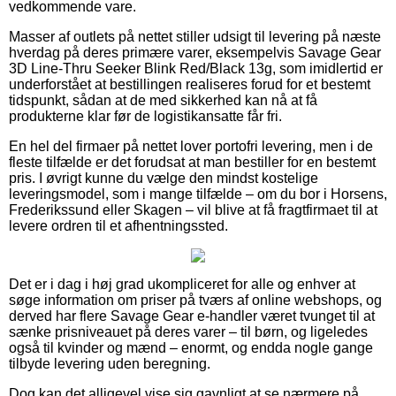
vedkommende vare.
Masser af outlets på nettet stiller udsigt til levering på næste
hverdag på deres primære varer, eksempelvis Savage Gear
3D Line-Thru Seeker Blink Red/Black 13g, som imidlertid er
underforstået at bestillingen realiseres forud for et bestemt
tidspunkt, sådan at de med sikkerhed kan nå at få
produkterne klar før de logistikansatte får fri.
En hel del firmaer på nettet lover portofri levering, men i de
fleste tilfælde er det forudsat at man bestiller for en bestemt
pris. I øvrigt kunne du vælge den mindst kostelige
leveringsmodel, som i mange tilfælde – om du bor i Horsens,
Frederikssund eller Skagen – vil blive at få fragtfirmaet til at
levere ordren til et afhentningssted.
Det er i dag i høj grad ukompliceret for alle og enhver at
søge information om priser på tværs af online webshops, og
derved har flere Savage Gear e-handler været tvunget til at
sænke prisniveauet på deres varer – til børn, og ligeledes
også til kvinder og mænd – enormt, og endda nogle gange
tilbyde levering uden beregning.
Dog kan det alligevel vise sig gavnligt at se nærmere på