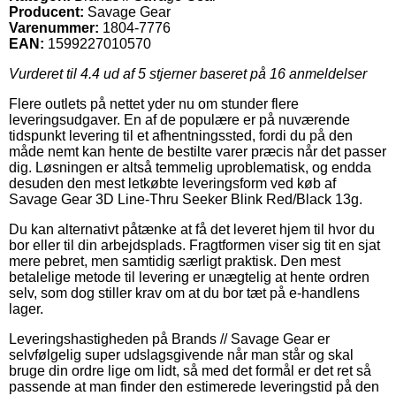
Producent:
Savage Gear
Varenummer:
1804-7776
EAN:
1599227010570
Vurderet til
4.4
ud af 5 stjerner baseret på
16
anmeldelser
Flere outlets på nettet yder nu om stunder flere
leveringsudgaver. En af de populære er på nuværende
tidspunkt levering til et afhentningssted, fordi du på den
måde nemt kan hente de bestilte varer præcis når det passer
dig. Løsningen er altså temmelig uproblematisk, og endda
desuden den mest letkøbte leveringsform ved køb af
Savage Gear 3D Line-Thru Seeker Blink Red/Black 13g.
Du kan alternativt påtænke at få det leveret hjem til hvor du
bor eller til din arbejdsplads. Fragtformen viser sig tit en sjat
mere pebret, men samtidig særligt praktisk. Den mest
betalelige metode til levering er unægtelig at hente ordren
selv, som dog stiller krav om at du bor tæt på e-handlens
lager.
Leveringshastigheden på Brands // Savage Gear er
selvfølgelig super udslagsgivende når man står og skal
bruge din ordre lige om lidt, så med det formål er det ret så
passende at man finder den estimerede leveringstid på den