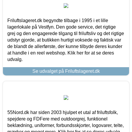
Friluftslageret.dk begyndte tilbage i 1995 i et lille
lagerlokale på Vestfyn. Den gode service, det rigtige
grej og den engagerede tilgang til friluftsliv og det rigtige
udstyr gjorde, at butikken hurtigt voksede og faktisk var
de blandt de allerførste, der kunne tilbyde deres kunder
at handle i en reel webshop. Klik her for at se deres
udvalg.
Se udvalget på Friluftslageret.dk
55Nord.dk har siden 2003 hjulpet et utal af friluftsfolk,
spejdere og FDFere med outdoorgrej, funktionel
beklædning, uniformer, forbundsskjorter, logovarer, telte,
mærker og meget mere. Klik her for at se deres udvalg.