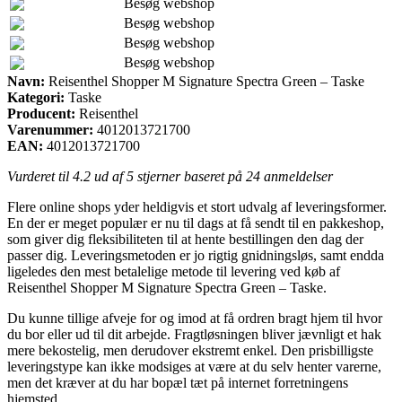
Besøg webshop
Besøg webshop
Besøg webshop
Besøg webshop
Navn:
Reisenthel Shopper M Signature Spectra Green – Taske
Kategori:
Taske
Producent:
Reisenthel
Varenummer:
4012013721700
EAN:
4012013721700
Vurderet til
4.2
ud af 5 stjerner baseret på
24
anmeldelser
Flere online shops yder heldigvis et stort udvalg af leveringsformer.
En der er meget populær er nu til dags at få sendt til en pakkeshop,
som giver dig fleksibiliteten til at hente bestillingen den dag der
passer dig. Leveringsmetoden er jo rigtig gnidningsløs, samt endda
ligeledes den mest betalelige metode til levering ved køb af
Reisenthel Shopper M Signature Spectra Green – Taske.
Du kunne tillige afveje for og imod at få ordren bragt hjem til hvor
du bor eller ud til dit arbejde. Fragtløsningen bliver jævnligt et hak
mere bekostelig, men derudover ekstremt enkel. Den prisbilligste
leveringstype kan ikke modsiges at være at du selv henter varerne,
men det kræver at du har bopæl tæt på internet forretningens
hjemsted.