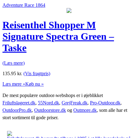
Adventure Race 1864
Reisenthel Shopper M
Signature Spectra Green –
Taske
(Læs mere)
135.95
kr.
(Vis fragtpris)
Læs mere »
Køb nu »
De mest populære outdoor-webshops er i øjeblikket
Friluftslageret.dk
,
55Nord.dk
,
GrejFreak.dk
,
Pro-Outdoor.dk
,
OutdoorPro.dk
,
Outdoorstore.dk
og
Outmore.dk
, som alle har et
stort sortiment til gode priser.