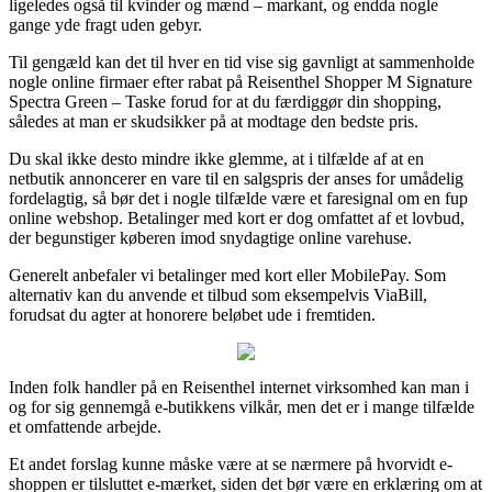
ligeledes også til kvinder og mænd – markant, og endda nogle
gange yde fragt uden gebyr.
Til gengæld kan det til hver en tid vise sig gavnligt at sammenholde
nogle online firmaer efter rabat på Reisenthel Shopper M Signature
Spectra Green – Taske forud for at du færdiggør din shopping,
således at man er skudsikker på at modtage den bedste pris.
Du skal ikke desto mindre ikke glemme, at i tilfælde af at en
netbutik annoncerer en vare til en salgspris der anses for umådelig
fordelagtig, så bør det i nogle tilfælde være et faresignal om en fup
online webshop. Betalinger med kort er dog omfattet af et lovbud,
der begunstiger køberen imod snydagtige online varehuse.
Generelt anbefaler vi betalinger med kort eller MobilePay. Som
alternativ kan du anvende et tilbud som eksempelvis ViaBill,
forudsat du agter at honorere beløbet ude i fremtiden.
Inden folk handler på en Reisenthel internet virksomhed kan man i
og for sig gennemgå e-butikkens vilkår, men det er i mange tilfælde
et omfattende arbejde.
Et andet forslag kunne måske være at se nærmere på hvorvidt e-
shoppen er tilsluttet e-mærket, siden det bør være en erklæring om at