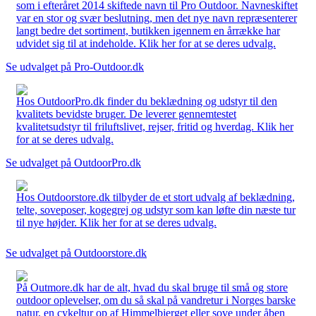
som i efteråret 2014 skiftede navn til Pro Outdoor. Navneskiftet
var en stor og svær beslutning, men det nye navn repræsenterer
langt bedre det sortiment, butikken igennem en årrække har
udvidet sig til at indeholde. Klik her for at se deres udvalg.
Se udvalget på Pro-Outdoor.dk
Hos OutdoorPro.dk finder du beklædning og udstyr til den
kvalitets bevidste bruger. De leverer gennemtestet
kvalitetsudstyr til friluftslivet, rejser, fritid og hverdag. Klik her
for at se deres udvalg.
Se udvalget på OutdoorPro.dk
Hos Outdoorstore.dk tilbyder de et stort udvalg af beklædning,
telte, soveposer, kogegrej og udstyr som kan løfte din næste tur
til nye højder. Klik her for at se deres udvalg.
Se udvalget på Outdoorstore.dk
På Outmore.dk har de alt, hvad du skal bruge til små og store
outdoor oplevelser, om du så skal på vandretur i Norges barske
natur, en cykeltur op af Himmelbjerget eller sove under åben