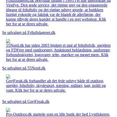
Friluftslageret.dk begyndte tilbage i 1995 i et lille lagerlokale på
Vestfyn. Den gode service, det rigtige grej og den engagerede
tilgang til friluftsliv og det rigtige udstyr gjorde, at butikken
hurtigt voksede og faktisk var de blandt de allerførste, der
kunne tilbyde deres kunder at handle i en reel webshop. Klik
her for at se deres udvalg.
Se udvalget på Friluftslageret.dk
55Nord.dk har siden 2003 hjulpet et utal af friluftsfolk, spejdere
og FDFere med outdoorgrej, funktionel beklædning, uniformer,
forbundsskjorter, logovarer, telte, mærker og meget mere. Klik
her for at se deres udvalg.
Se udvalget på 55Nord.dk
GrejFreak.dk forhandler alt det fede udstyr både til outdoor,
spejder, friluftsliv, skydesport, træning, militær, jagt, politi og
vagt. Klik her for at se deres udvalg.
Se udvalget på GrejFreak.dk
Pro-Outdoor.dk startede som en lille butik der hed Lystfiskeren,