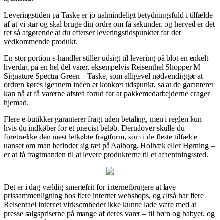
Leveringstiden på Taske er jo ualmindeligt betydningsfuld i tilfælde
af at vi står og skal bruge din ordre om få sekunder, og herved er det
ret så afgørende at du efterser leveringstidspunktet for det
vedkommende produkt.
En stor portion e-handler stiller udsigt til levering på blot en enkelt
hverdag på en hel del varer, eksempelvis Reisenthel Shopper M
Signature Spectra Green – Taske, som alligevel nødvendiggør at
ordren køres igennem inden et konkret tidspunkt, så at de garanteret
kan nå at få varerne afsted forud for at pakkemedarbejderne drager
hjemad.
Flere e-butikker garanterer fragt uden betaling, men i reglen kun
hvis du indkøber for et præcist beløb. Derudover skulle du
foretrække den mest letkøbte fragtform, som i de fleste tilfælde –
uanset om man befinder sig tæt på Aalborg, Holbæk eller Hørning –
er at få fragtmanden til at levere produkterne til et afhentningssted.
Det er i dag vældig smertefrit for internetbrugere at lave
prissammenligning hos flere internet webshops, og altså har flere
Reisenthel internet virksomheder ikke kunne lade være med at
presse salgspriserne på mange af deres varer – til børn og babyer, og