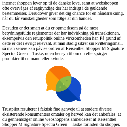
internet shoppen lever op til de danske love, samt at webshoppen
ofte overvåges af sagkyndige der har indsigt i de gældende
bestemmelser. Derudover giver det dig chance for en håndsrækning,
når du får vanskeligheder som følge af din handel.
Desuden er det smart at du er opmærksom på de mest
betydningsfulde reglementer der har indvirkning på transaktionen,
eksempelvis den returpolitik online virksomheden har. På grund af
dette er det i øvrigt relevant, at man stadig sikrer sin kvitteringsmail,
så man senere kan påvise ordren af Reisenthel Shopper M Signature
Spectra Green – Taske, uden hensyn til om du efterspørger
produkter til en mand eller kvinde.
Trustpilot resulterer i faktisk fine genveje til at studere diverse
eksisterende konsumenters omtaler og herved kan det anbefales, at
du gennemsøger online webshoppens anmeldelser af Reisenthel
Shopper M Signature Spectra Green – Taske forinden du shopper.