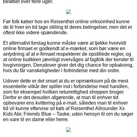
beløbet over flere uger.
Før folk køber hos en Reisenthel online virksomhed kunne
de til hver en tid tage stilling til deres betingelser, men det er
oftest ikke videre spændende.
Et alternativt forslag kunne måske være at tjekke hvorvidt
online firmaet er godkendt af e-mærket, som bør være en
antydning af at e-firmaet respekterer de opstillede regler, og
at online butikken jævnligt overvåges af fagfolk der kender til
lovgivningen. Derudover giver det dig chance for opbakning,
hvis du får vanskeligheder i forbindelse med din ordre.
Udover dette er det smart at du er opmærksom på de mest
essentielle vilkår der spiller ind i forbindelse med handlen,
som for eksempel hvilken returrettighed shoppen bruger.
Derfor er det desuden afgørende, at man til enhver tid
opbevarer ens kvittering på e-mail, således man til enhver
tid vil kunne eftervise sit køb af Reisenthel Allrounder Xs
Kids Abc Friends Blue – Taske, uden hensyn til om du søger
en vare til en dame eller herre.