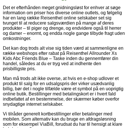
Det er efterhånden meget gnidningsløst for enhver at søge
information om priser hos diverse online outlets, og følgelig
har en lang række Reisenthel online selskaber set sig
tvunget til at reducere salgsværdien på mange af deres
produkter – til piger og drenge, og endvidere også til herrer
og damer – enormt, og endda nogle gange tilbyde fragt uden
omkostninger.
Det kan dog trods alt vise sig tiden værd at sammenligne en
række webshops efter rabat på Reisenthel Allrounder Xs
Kids Abc Friends Blue – Taske inden du gennemfører din
handel, således at du er tryg ved at indhente den
prisbilligste pris.
Man må trods alt ikke overse, at hvis en e-shop udlover et
produkt til salg for en udsalgspris der virker usædvanlig
billig, bør det i nogle tilfælde være et symbol på en uoprigtig
online butik. Bestillinger med betalingskort er i hvert fald
indbefattet af en bestemmelse, der skærmer køber overfor
snydagtige internet selskaber.
Vi tilråder generelt kortbestillinger eller betalinger med
mobilen. Som alternativ kan du bruge en afdragsløsning
som for eksempel ViaBill, forudsat du har til hensigt at klare