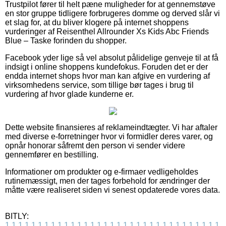
Trustpilot fører til helt pæne muligheder for at gennemstøve
en stor gruppe tidligere forbrugeres domme og derved slår vi
et slag for, at du bliver klogere på internet shoppens
vurderinger af Reisenthel Allrounder Xs Kids Abc Friends
Blue – Taske forinden du shopper.
Facebook yder lige så vel absolut pålidelige genveje til at få
indsigt i online shoppens kundefokus. Foruden det er der
endda internet shops hvor man kan afgive en vurdering af
virksomhedens service, som tillige bør tages i brug til
vurdering af hvor glade kunderne er.
Dette website finansieres af reklameindtægter. Vi har aftaler
med diverse e-forretninger hvor vi formidler deres varer, og
opnår honorar såfremt den person vi sender videre
gennemfører en bestilling.
Informationer om produkter og e-firmaer vedligeholdes
rutinemæssigt, men der tages forbehold for ændringer der
måtte være realiseret siden vi senest opdaterede vores data.
BITLY:
1
1
1
1
1
1
1
1
1
1
1
1
1
1
1
1
1
1
1
1
1
1
1
1
1
1
1
1
1
1
1
1
1