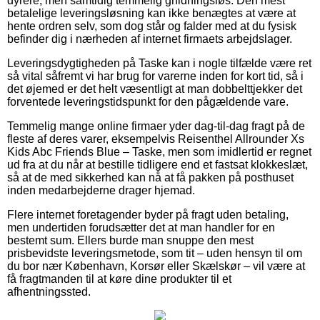
dyrere, men samtidig temmelig gnidningsløs. Den mest
betalelige leveringsløsning kan ikke benægtes at være at
hente ordren selv, som dog står og falder med at du fysisk
befinder dig i nærheden af internet firmaets arbejdslager.
Leveringsdygtigheden på Taske kan i nogle tilfælde være ret
så vital såfremt vi har brug for varerne inden for kort tid, så i
det øjemed er det helt væsentligt at man dobbelttjekker det
forventede leveringstidspunkt for den pågældende vare.
Temmelig mange online firmaer yder dag-til-dag fragt på de
fleste af deres varer, eksempelvis Reisenthel Allrounder Xs
Kids Abc Friends Blue – Taske, men som imidlertid er regnet
ud fra at du når at bestille tidligere end et fastsat klokkeslæt,
så at de med sikkerhed kan nå at få pakken på posthuset
inden medarbejderne drager hjemad.
Flere internet foretagender byder på fragt uden betaling,
men undertiden forudsætter det at man handler for en
bestemt sum. Ellers burde man snuppe den mest
prisbevidste leveringsmetode, som tit – uden hensyn til om
du bor nær København, Korsør eller Skælskør – vil være at
få fragtmanden til at køre dine produkter til et
afhentningssted.