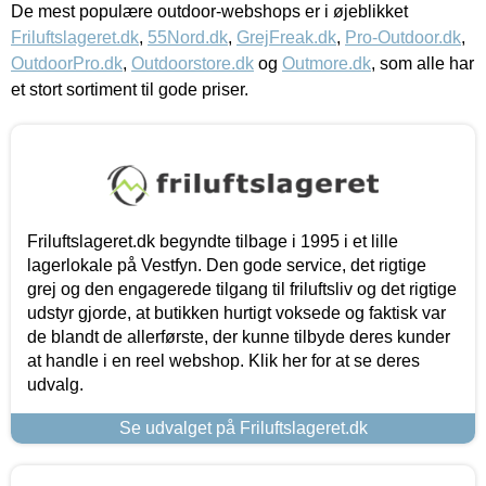
De mest populære outdoor-webshops er i øjeblikket
Friluftslageret.dk
,
55Nord.dk
,
GrejFreak.dk
,
Pro-Outdoor.dk
,
OutdoorPro.dk
,
Outdoorstore.dk
og
Outmore.dk
, som alle har
et stort sortiment til gode priser.
Friluftslageret.dk begyndte tilbage i 1995 i et lille
lagerlokale på Vestfyn. Den gode service, det rigtige
grej og den engagerede tilgang til friluftsliv og det rigtige
udstyr gjorde, at butikken hurtigt voksede og faktisk var
de blandt de allerførste, der kunne tilbyde deres kunder
at handle i en reel webshop. Klik her for at se deres
udvalg.
Se udvalget på Friluftslageret.dk